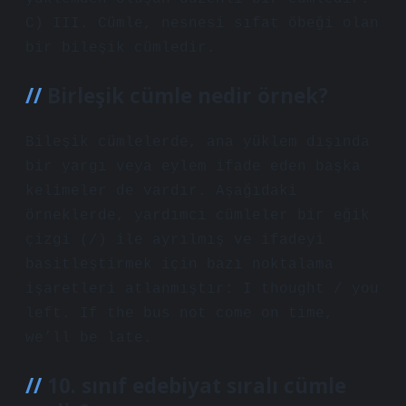
C) III. Cümle, nesnesi sıfat öbeği olan
bir bileşik cümledir.
Birleşik cümle nedir örnek?
Bileşik cümlelerde, ana yüklem dışında
bir yargı veya eylem ifade eden başka
kelimeler de vardır. Aşağıdaki
örneklerde, yardımcı cümleler bir eğik
çizgi (/) ile ayrılmış ve ifadeyi
basitleştirmek için bazı noktalama
işaretleri atlanmıştır: I thought / you
left. If the bus not come on time,
we’ll be late.
10. sınıf edebiyat sıralı cümle