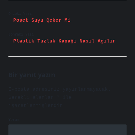
Önceki Yazı
Poşet Suyu Çeker Mi
Sonraki Yazı
Plastik Tuzluk Kapağı Nasıl Açılır
Bir yanıt yazın
E-posta adresiniz yayınlanmayacak.
Gerekli alanlar
*
ile
işaretlenmişlerdir
Yorum