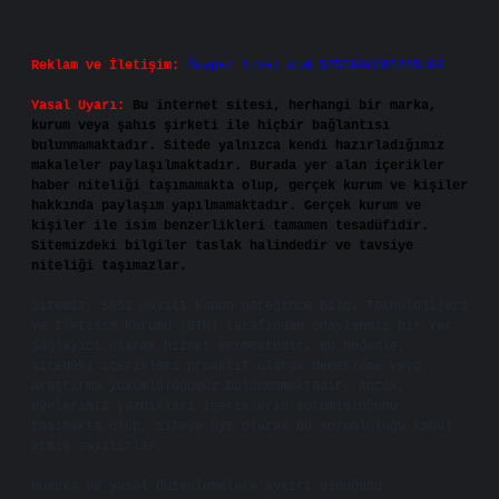
Reklam ve İletişim:
Skype: live:.cid.575569c608265c69
Yasal Uyarı:
Bu internet sitesi, herhangi bir marka,
kurum veya şahıs şirketi ile hiçbir bağlantısı
bulunmamaktadır. Sitede yalnızca kendi hazırladığımız
makaleler paylaşılmaktadır. Burada yer alan içerikler
haber niteliği taşımamakta olup, gerçek kurum ve kişiler
hakkında paylaşım yapılmamaktadır. Gerçek kurum ve
kişiler ile isim benzerlikleri tamamen tesadüfidir.
Sitemizdeki bilgiler taslak halindedir ve tavsiye
niteliği taşımazlar.
Sitemiz, 5651 Sayılı Kanun gereğince Bilgi Teknolojileri
ve İletişim Kurumu (BTK) tarafından onaylanmış bir Yer
Sağlayıcı olarak hizmet vermektedir. Bu nedenle,
sitedeki içerikleri proaktif olarak denetleme veya
araştırma yükümlülüğümüz bulunmamaktadır. Ancak,
üyelerimiz yazdıkları içeriklerin sorumluluğunu
taşımakta olup, siteye üye olarak bu sorumluluğu kabul
etmiş sayılırlar.
Hukuka ve yasal düzenlemelere aykırı olduğunu