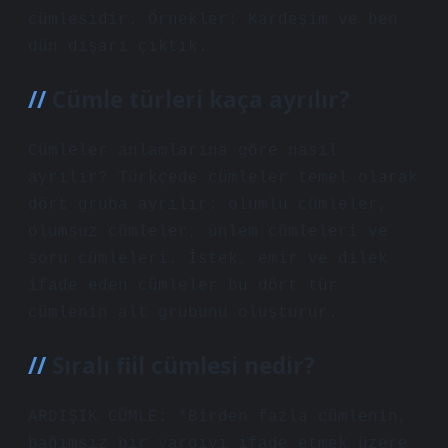
cümlesidir. Örnekler: Kardeşim ve ben
dün dışarı çıktık.
Cümle türleri kaça ayrılır?
Cümleler anlamlarına göre nasıl
ayrılır? Türkçede cümleler temel olarak
dört gruba ayrılır: olumlu cümleler,
olumsuz cümleler, ünlem cümleleri ve
soru cümleleri. İstek, emir ve dilek
ifade eden cümleler bu dört tür
cümlenin alt grubunu oluşturur.
Sıralı fiil cümlesi nedir?
ARDIŞIK CÜMLE: *Birden fazla cümlenin,
bağımsız bir yargıyı ifade etmek üzere