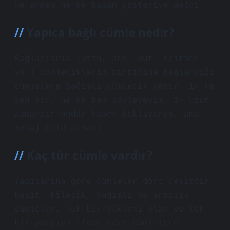
Ne annem ne de babam gösteriye geldi.
Yapıca bağlı cümle nedir?
Bağlaçlarla (with, and, but, neither,
vb.) cümleciklerin birbirine bağlandığı
cümlelere bağımlı cümlecik denir. 1- Ne
sen sor, ne de ben söyleyeyim. 2- Uzun
zamandır ondan haber bekliyorum, ama
mesaj bile atmadı.
Kaç tür cümle vardır?
Yapılarına göre cümleler dört çeşittir:
basit, bileşik, bağımlı ve ardışık
cümleler. Tek bir yüklemi olan ve tek
bir yargıyı ifade eden cümlelere