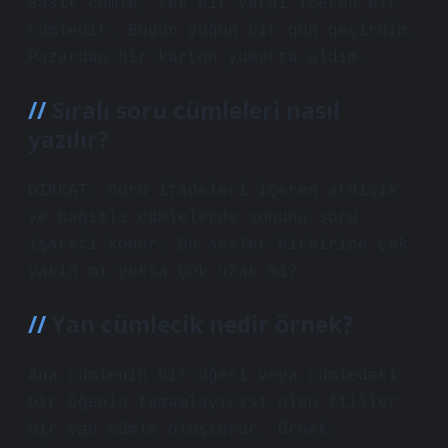
Basit cümle, tek bir yargı içeren bir
cümledir. Bugün yoğun bir gün geçirdim.
Pazardan bir karton yumurta aldım.
Sıralı soru cümleleri nasıl
yazılır?
DİKKAT: Soru ifadeleri içeren ardışık
ve bağımlı cümlelerde sonuna soru
işareti konur: Bu sesler birbirine çok
yakın mı yoksa çok uzak mı?
Yan cümlecik nedir örnek?
Ana cümlenin bir öğesi veya cümledeki
bir öğenin tamamlayıcısı olan fiiller
bir yan cümle oluşturur. Örnek: