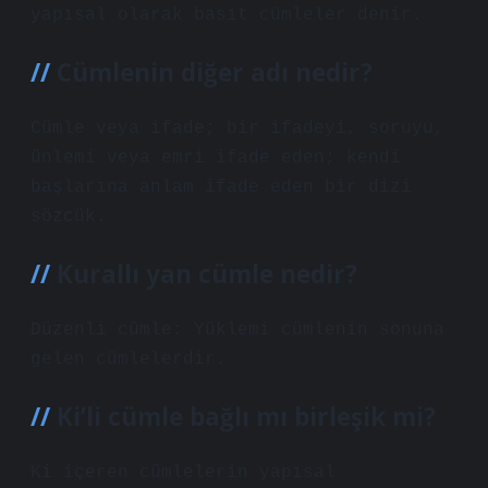
yapısal olarak basit cümleler denir.
Cümlenin diğer adı nedir?
Cümle veya ifade; bir ifadeyi, soruyu,
ünlemi veya emri ifade eden; kendi
başlarına anlam ifade eden bir dizi
sözcük.
Kurallı yan cümle nedir?
Düzenli cümle: Yüklemi cümlenin sonuna
gelen cümlelerdir.
Ki’li cümle bağlı mı birleşik mi?
Ki içeren cümlelerin yapısal