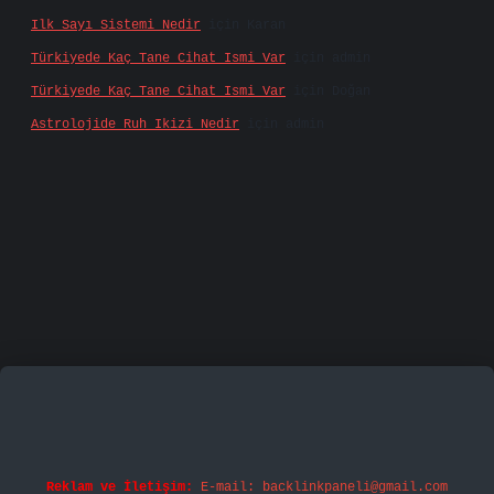
Ilk Sayı Sistemi Nedir
için
Karan
Türkiyede Kaç Tane Cihat Ismi Var
için
admin
Türkiyede Kaç Tane Cihat Ismi Var
için
Doğan
Astrolojide Ruh Ikizi Nedir
için
admin
famecasino
vd casino
betexper.xyz
betci
betci.bet
Reklam ve İletişim:
E-mail:
backlinkpaneli@gmail.com