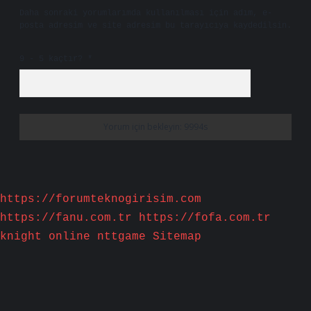
Daha sonraki yorumlarımda kullanılması için adım, e-
posta adresim ve site adresim bu tarayıcıya kaydedilsin.
9 - 5 kaçtır?
*
https://forumteknogirisim.com
https://fanu.com.tr
https://fofa.com.tr
knight online
nttgame
Sitemap