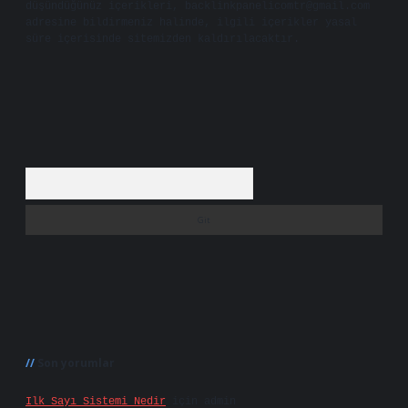
düşündüğünüz içerikleri,
backlinkpanelicomtr@gmail.com
adresine bildirmeniz halinde, ilgili içerikler yasal
süre içerisinde sitemizden kaldırılacaktır.
Arama
Son yorumlar
Ilk Sayı Sistemi Nedir
için
admin