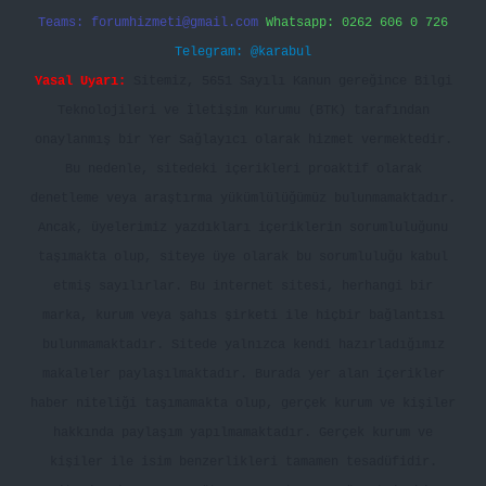
Teams:
forumhizmeti@gmail.com
Whatsapp: 0262 606 0 726
Telegram: @karabul
Yasal Uyarı:
Sitemiz, 5651 Sayılı Kanun gereğince Bilgi
Teknolojileri ve İletişim Kurumu (BTK) tarafından
onaylanmış bir Yer Sağlayıcı olarak hizmet vermektedir.
Bu nedenle, sitedeki içerikleri proaktif olarak
denetleme veya araştırma yükümlülüğümüz bulunmamaktadır.
Ancak, üyelerimiz yazdıkları içeriklerin sorumluluğunu
taşımakta olup, siteye üye olarak bu sorumluluğu kabul
etmiş sayılırlar. Bu internet sitesi, herhangi bir
marka, kurum veya şahıs şirketi ile hiçbir bağlantısı
bulunmamaktadır. Sitede yalnızca kendi hazırladığımız
makaleler paylaşılmaktadır. Burada yer alan içerikler
haber niteliği taşımamakta olup, gerçek kurum ve kişiler
hakkında paylaşım yapılmamaktadır. Gerçek kurum ve
kişiler ile isim benzerlikleri tamamen tesadüfidir.