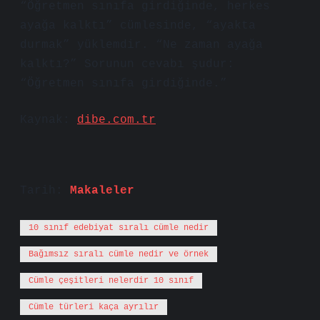
“Öğretmen sınıfa girdiğinde, herkes
ayağa kalktı” cümlesinde, “ayakta
durmak” yüklemdir. “Ne zaman ayağa
kalktı?” Sorunun cevabı şudur:
“Öğretmen sınıfa girdiğinde.”
Kaynak:
dibe.com.tr
Tarih:
Makaleler
10 sınıf edebiyat sıralı cümle nedir
Bağımsız sıralı cümle nedir ve örnek
Cümle çeşitleri nelerdir 10 sınıf
Cümle türleri kaça ayrılır