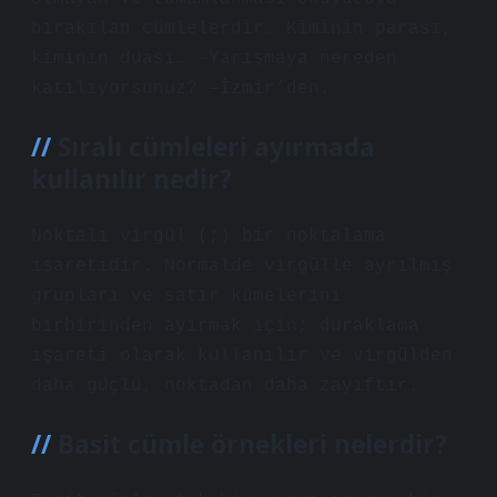
bırakılan cümlelerdir. Kiminin parası,
kiminin duası… –Yarışmaya nereden
katılıyorsunuz? –İzmir’den.
Sıralı cümleleri ayırmada
kullanılır nedir?
Noktalı virgül (;) bir noktalama
işaretidir. Normalde virgülle ayrılmış
grupları ve satır kümelerini
birbirinden ayırmak için; duraklama
işareti olarak kullanılır ve virgülden
daha güçlü, noktadan daha zayıftır.
Basit cümle örnekleri nelerdir?