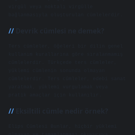
virgül veya noktalı virgülle
bağlanmasıyla oluşturulan cümlelerdir.
Devrik cümlesi ne demek?
Ters cümleler, öğeleri bir dilin genel
kullanım kurallarına göre sıralanmamış
cümlelerdir. Türkçede ters cümleler,
yüklemi cümlenin sonunda olmayan
cümlelerdir. Ters cümleler, edebi sanat
yaratmak, yüklemi vurgulamak veya
pratik amaçlar için kullanılır.
Eksiltili cümle nedir örnek?
Elips Cümlesi Bunlar, hiçbir yüklemi
olmayan ve tamamlanması okuyucuya