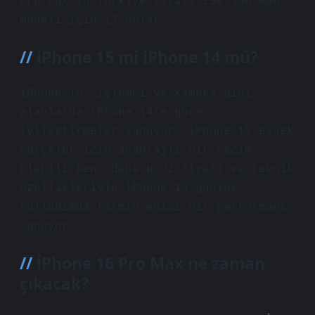
Pro Max’ın Türkiye fiyatı ise lansman
modeli için 17 dolar.
iPhone 15 mi iPhone 14 mü?
iPhone 15, işlemci ve kamera gibi
alanlarda iPhone 14’e göre
iyileştirmeler sunuyor. iPhone 15 esnek
bütçeler için avantajlı bir seçim
olabilirken, daha ucuz fiyatı ve teknik
özellikleriyle iPhone 14 günlük
kullanımda tatmin edici bir performans
sunuyor.
İPhone 16 Pro Max ne zaman
çıkacak?