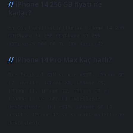
iPhone 14 256 GB fiyatı ne
kadar?
En Çok Karşılaştırılanlar iPhone 14 256
GBiPhone 14 256 GBiPhone 13 256
GBFiyat45.909,00 TL 138 Satıcı42.
iPhone 14 Pro Max kaç hatlı?
Bir fiziksel SIM ve bir eSIM; iPhone SE
(2. nesil), iPhone XR, iPhone XS,
iPhone 11, iPhone 12, iPhone 13 ve
iPhone 14 ve sonraki modellerde
desteklenir. İki eSIM; iPhone SE (3.
nesil), iPhone 13 ve sonraki modellerde
desteklenir.