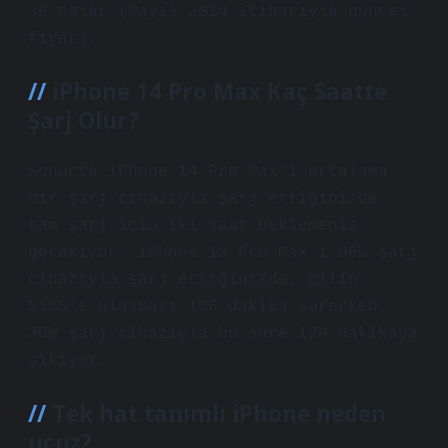
36 dolar (Mayıs 2024 itibarıyla güncel
fiyat).
iPhone 14 Pro Max Kaç Saatte
Şarj Olur?
Sonuçta iPhone 14 Pro Max’i ortalama
bir şarj cihazıyla şarj ettiğinizde,
tam şarj için iki saat beklemeniz
gerekiyor. iPhone 13 Pro Max’i 96W şarj
cihazıyla şarj ettiğinizde, pilin
%100’e ulaşması 106 dakika sürerken,
30W şarj cihazıyla bu süre 128 dakikaya
çıkıyor.
Tek hat tanımlı iPhone neden
ucuz?