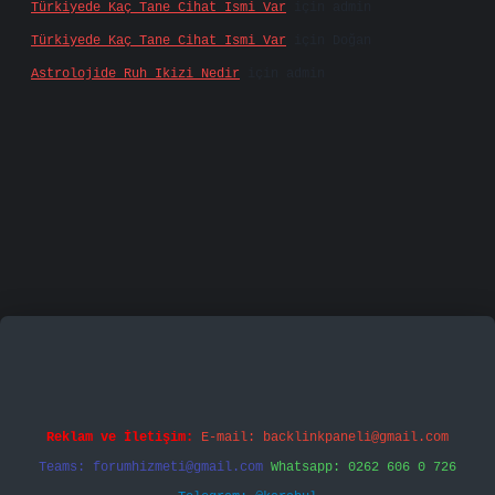
Türkiyede Kaç Tane Cihat Ismi Var
için
admin
Türkiyede Kaç Tane Cihat Ismi Var
için
Doğan
Astrolojide Ruh Ikizi Nedir
için
admin
famecasino
vd casino
betexper.xyz
betci
betci.bet
Reklam ve İletişim:
E-mail:
backlinkpaneli@gmail.com
Teams:
forumhizmeti@gmail.com
Whatsapp: 0262 606 0 726