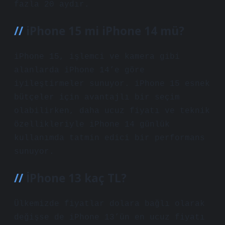
fazla 20 aydır.
iPhone 15 mi iPhone 14 mü?
iPhone 15, işlemci ve kamera gibi
alanlarda iPhone 14’e göre
iyileştirmeler sunuyor. iPhone 15 esnek
bütçeler için avantajlı bir seçim
olabilirken, daha ucuz fiyatı ve teknik
özellikleriyle iPhone 14 günlük
kullanımda tatmin edici bir performans
sunuyor.
İPhone 13 kaç TL?
Ülkemizde fiyatlar dolara bağlı olarak
değişse de iPhone 13’ün en ucuz fiyatı