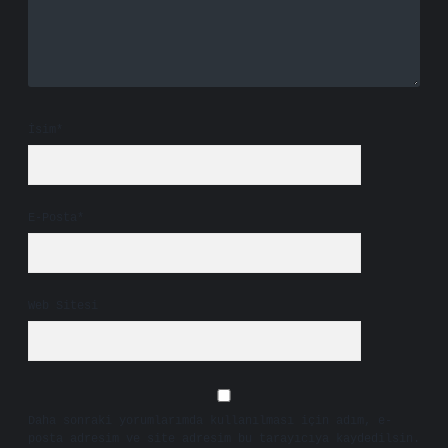
İsim*
E-Posta*
Web Sitesi
Daha sonraki yorumlarımda kullanılması için adım, e-
posta adresim ve site adresim bu tarayıcıya kaydedilsin.