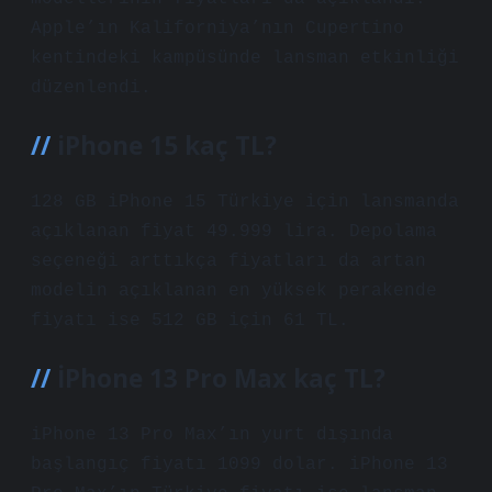
Apple’ın Kaliforniya’nın Cupertino
kentindeki kampüsünde lansman etkinliği
düzenlendi.
iPhone 15 kaç TL?
128 GB iPhone 15 Türkiye için lansmanda
açıklanan fiyat 49.999 lira. Depolama
seçeneği arttıkça fiyatları da artan
modelin açıklanan en yüksek perakende
fiyatı ise 512 GB için 61 TL.
İPhone 13 Pro Max kaç TL?
iPhone 13 Pro Max’ın yurt dışında
başlangıç ​​fiyatı 1099 dolar. iPhone 13