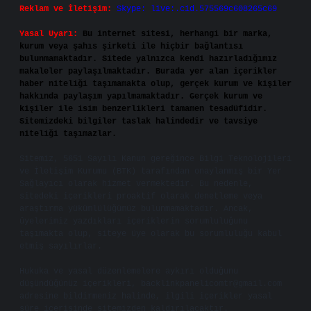
Reklam ve İletişim:
Skype: live:.cid.575569c608265c69
Yasal Uyarı:
Bu internet sitesi, herhangi bir marka,
kurum veya şahıs şirketi ile hiçbir bağlantısı
bulunmamaktadır. Sitede yalnızca kendi hazırladığımız
makaleler paylaşılmaktadır. Burada yer alan içerikler
haber niteliği taşımamakta olup, gerçek kurum ve kişiler
hakkında paylaşım yapılmamaktadır. Gerçek kurum ve
kişiler ile isim benzerlikleri tamamen tesadüfidir.
Sitemizdeki bilgiler taslak halindedir ve tavsiye
niteliği taşımazlar.
Sitemiz, 5651 Sayılı Kanun gereğince Bilgi Teknolojileri
ve İletişim Kurumu (BTK) tarafından onaylanmış bir Yer
Sağlayıcı olarak hizmet vermektedir. Bu nedenle,
sitedeki içerikleri proaktif olarak denetleme veya
araştırma yükümlülüğümüz bulunmamaktadır. Ancak,
üyelerimiz yazdıkları içeriklerin sorumluluğunu
taşımakta olup, siteye üye olarak bu sorumluluğu kabul
etmiş sayılırlar.
Hukuka ve yasal düzenlemelere aykırı olduğunu
düşündüğünüz içerikleri,
backlinkpanelicomtr@gmail.com
adresine bildirmeniz halinde, ilgili içerikler yasal
süre içerisinde sitemizden kaldırılacaktır.