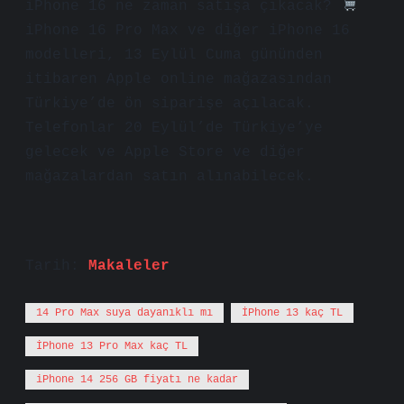
iPhone 16 ne zaman satışa çıkacak?
iPhone 16 Pro Max ve diğer iPhone 16
modelleri, 13 Eylül Cuma gününden
itibaren Apple online mağazasından
Türkiye’de ön siparişe açılacak.
Telefonlar 20 Eylül’de Türkiye’ye
gelecek ve Apple Store ve diğer
mağazalardan satın alınabilecek.
Tarih:
Makaleler
14 Pro Max suya dayanıklı mı
İPhone 13 kaç TL
İPhone 13 Pro Max kaç TL
iPhone 14 256 GB fiyatı ne kadar