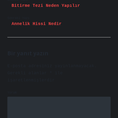
Önceki Yazı
Bitirme Tezi Neden Yapılır
Sonraki Yazı
Annelik Hissi Nedir
Bir yanıt yazın
E-posta adresiniz yayınlanmayacak.
Gerekli alanlar
*
ile
işaretlenmişlerdir
Yorum