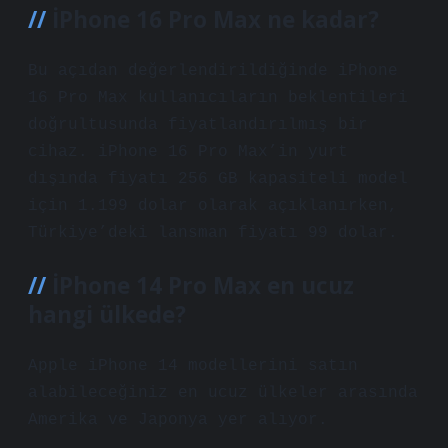
İPhone 16 Pro Max ne kadar?
Bu açıdan değerlendirildiğinde iPhone
16 Pro Max kullanıcıların beklentileri
doğrultusunda fiyatlandırılmış bir
cihaz. iPhone 16 Pro Max’in yurt
dışında fiyatı 256 GB kapasiteli model
için 1.199 dolar olarak açıklanırken,
Türkiye’deki lansman fiyatı 99 dolar.
İPhone 14 Pro Max en ucuz
hangi ülkede?
Apple iPhone 14 modellerini satın
alabileceğiniz en ucuz ülkeler arasında
Amerika ve Japonya yer alıyor.