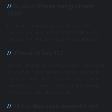
En ucuz iPhone hangi ülkede
2024?
En ucuz: Japonya başı çekiyor. Bir
sonraki en ucuz ülkeler 824 ABD doları
ile Çin ve 833 ABD doları ile Kanada.
iPhone 15 kaç TL?
128 GB iPhone 15 Türkiye için lansmanda
açıklanan fiyat 49.999 lira. Depolama
seçeneği arttıkça fiyatları da artan
modelin açıklanan en yüksek perakende
fiyatı ise 512 GB için 61 TL.
14 Pro Max suya dayanıklı mı?