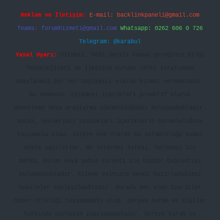
Reklam ve İletişim:
E-mail:
backlinkpaneli@gmail.com
Teams:
forumhizmeti@gmail.com
Whatsapp: 0262 606 0 726
Telegram: @karabul
Yasal Uyarı:
Sitemiz, 5651 Sayılı Kanun gereğince Bilgi
Teknolojileri ve İletişim Kurumu (BTK) tarafından
onaylanmış bir Yer Sağlayıcı olarak hizmet vermektedir.
Bu nedenle, sitedeki içerikleri proaktif olarak
denetleme veya araştırma yükümlülüğümüz bulunmamaktadır.
Ancak, üyelerimiz yazdıkları içeriklerin sorumluluğunu
taşımakta olup, siteye üye olarak bu sorumluluğu kabul
etmiş sayılırlar. Bu internet sitesi, herhangi bir
marka, kurum veya şahıs şirketi ile hiçbir bağlantısı
bulunmamaktadır. Sitede yalnızca kendi hazırladığımız
makaleler paylaşılmaktadır. Burada yer alan içerikler
haber niteliği taşımamakta olup, gerçek kurum ve kişiler
hakkında paylaşım yapılmamaktadır. Gerçek kurum ve