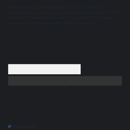
Hukuka ve yasal düzenlemelere aykırı olduğunu
düşündüğünüz içerikleri,
backlinkpanelicomtr@gmail.com
adresine bildirmeniz halinde, ilgili içerikler yasal
süre içerisinde sitemizden kaldırılacaktır.
Arama
Son yorumlar