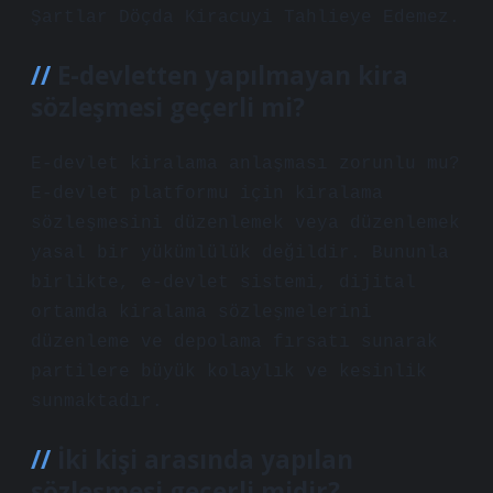
Şartlar Döçda Kiracuyi Tahlieye Edemez.
E-devletten yapılmayan kira
sözleşmesi geçerli mi?
E-devlet kiralama anlaşması zorunlu mu?
E-devlet platformu için kiralama
sözleşmesini düzenlemek veya düzenlemek
yasal bir yükümlülük değildir. Bununla
birlikte, e-devlet sistemi, dijital
ortamda kiralama sözleşmelerini
düzenleme ve depolama fırsatı sunarak
partilere büyük kolaylık ve kesinlik
sunmaktadır.
İki kişi arasında yapılan
sözleşmesi geçerli midir?