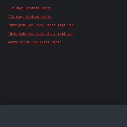
Ilk Sayı Sistemi Nedir
için
admin
Ilk Sayı Sistemi Nedir
için
Karan
Türkiyede Kaç Tane Cihat Ismi Var
için
admin
Türkiyede Kaç Tane Cihat Ismi Var
için
Doğan
Astrolojide Ruh Ikizi Nedir
için
admin
ecasino
vd casino
betexper.xyz
betci
betci.bet
htt