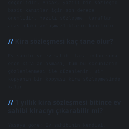
geçerlidir. Ancak, yazılı bir sözleşme
basit kanıtlar için son derece
önemlidir. Yazılı sözleşme, taraflar
arasındaki anlaşmazlıkların kanıtıdır.
Kira sözleşmesi kaç tane olur?
Ev sahibi ve ev sahibi tarafından sona
eren kira anlaşması, tüm bu sorunların
gözlemlenmesi ile düzenlenir. Bir
kopyanın bir kopyası kira sözleşmesinde
kalır.
1 yıllık kira sözleşmesi bitince ev
sahibi kiracıyı çıkarabilir mi?
Yasaya göre; Ev sahibinin kendisi,