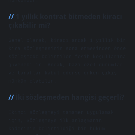
mümkündür.
1 yıllık kontrat bitmeden kiracı
çıkabilir mi?
Genel olarak, kiracı ancak 1 yıllık bir
kira sözleşmesinin sona ermesinden önce
sözleşmede belirtilen fesih koşullarına
güvenebilir. Ancak, bazı özel durumlar
ve taraflar kabul ederse erken çıkış
mümkün olabilir.
İki sözleşmeden hangisi geçerli?
İkinci sözleşmeyi tamamen uygulamak
için, Sözleşmeye ilk anlaşmanın
kaderinin belirtildiği bir hüküm