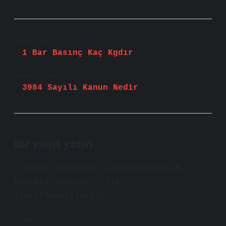
Önceki Yazı
1 Bar Basınç Kaç Kgdır
Sonraki Yazı
3984 Sayılı Kanun Nedir
Bir yanıt yazın
E-posta adresiniz yayınlanmayacak.
Gerekli alanlar
*
ile
işaretlenmişlerdir
Yorum