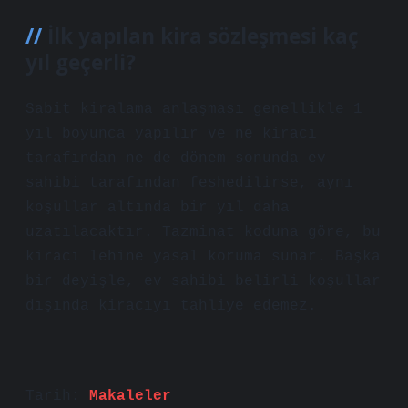
İlk yapılan kira sözleşmesi kaç
yıl geçerli?
Sabit kiralama anlaşması genellikle 1
yıl boyunca yapılır ve ne kiracı
tarafından ne de dönem sonunda ev
sahibi tarafından feshedilirse, aynı
koşullar altında bir yıl daha
uzatılacaktır. Tazminat koduna göre, bu
kiracı lehine yasal koruma sunar. Başka
bir deyişle, ev sahibi belirli koşullar
dışında kiracıyı tahliye edemez.
Tarih:
Makaleler