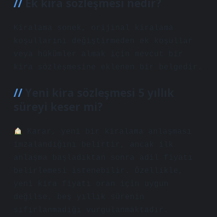
Ek kira sözleşmesi nedir?
Kiralama sonek, orijinal kiralama
koşullarını değiştirmeden ek koşullar
veya hükümler almak için mevcut bir
kira sözleşmesine eklenen bir belgedir.
Yeni kira sözleşmesi 5 yıllık
süreyi keser mi?
Karar, yeni bir kiralama anlaşması
imzalandığını belirtir, ancak ilk
anlaşma başladıktan sonra adil fiyatı
belirlemesi istenebilir. Özellikle,
yeni kira fiyatı oran için uygun
değilse, beş yıllık sürenin
sıfırlanmadığı vurgulanmaktadır.