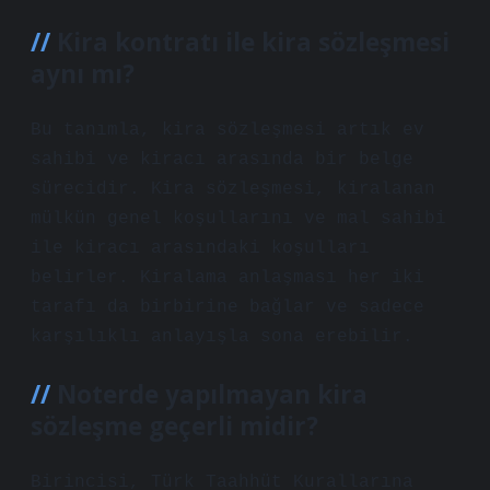
Kira kontratı ile kira sözleşmesi
aynı mı?
Bu tanımla, kira sözleşmesi artık ev
sahibi ve kiracı arasında bir belge
sürecidir. Kira sözleşmesi, kiralanan
mülkün genel koşullarını ve mal sahibi
ile kiracı arasındaki koşulları
belirler. Kiralama anlaşması her iki
tarafı da birbirine bağlar ve sadece
karşılıklı anlayışla sona erebilir.
Noterde yapılmayan kira
sözleşme geçerli midir?
Birincisi, Türk Taahhüt Kurallarına