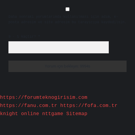
Daha sonraki yorumlarımda kullanılması için adım, e-
posta adresim ve site adresim bu tarayıcıya kaydedilsin.
9 - 5 kaçtır?
*
https://forumteknogirisim.com
https://fanu.com.tr
https://fofa.com.tr
knight online
nttgame
Sitemap