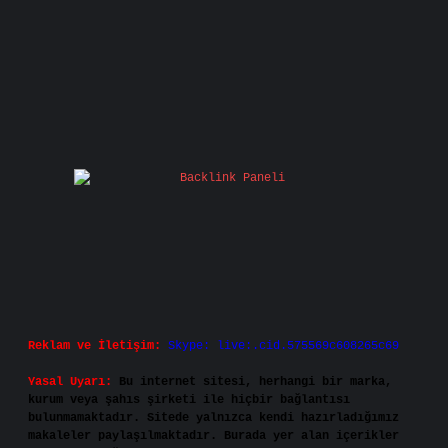
Reklam ve İletişim:
Skype: live:.cid.575569c608265c69
Yasal Uyarı:
Bu internet sitesi, herhangi bir marka,
kurum veya şahıs şirketi ile hiçbir bağlantısı
bulunmamaktadır. Sitede yalnızca kendi hazırladığımız
makaleler paylaşılmaktadır. Burada yer alan içerikler