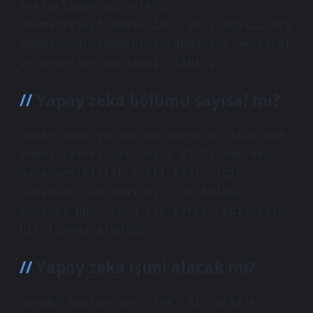
tekrarlayan görevleri
otomatikleştirmelerine, veri analizleri
yapmasına, tahminler yapmasına ve karar
vermelerine yardımcı olabilir.
Yapay zeka bölümü sayısal mı?
Yapay zeka ve makine öğrenimi için hem
temel yeterlilik testi (TYT) hem de
saha verimlilik testi (AYT) için
sınavlar yapılmalıdır. Bu bölüm,
sayısal puan türü ile tercih edilebilen
bir lisans alanıdır.
Yapay zeka işimi alacak mı?
Cevabı baştan verirsek; Bir grafik