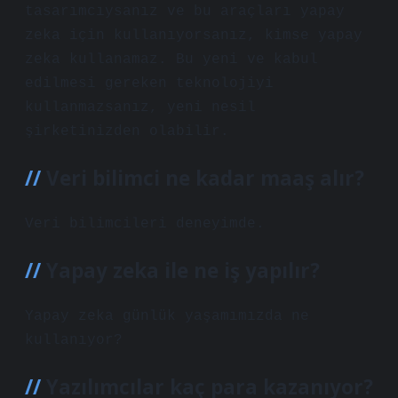
tasarımcıysanız ve bu araçları yapay
zeka için kullanıyorsanız, kimse yapay
zeka kullanamaz. Bu yeni ve kabul
edilmesi gereken teknolojiyi
kullanmazsanız, yeni nesil
şirketinizden olabilir.
Veri bilimci ne kadar maaş alır?
Veri bilimcileri deneyimde.
Yapay zeka ile ne iş yapılır?
Yapay zeka günlük yaşamımızda ne
kullanıyor?
Yazılımcılar kaç para kazanıyor?