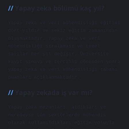
Yapay zeka bölümü kaç yıl?
Yapay zeka ve veri mühendisliği eğitimi
dört yıldır ve sekiz eğitim zamanından
oluşmaktadır. Yapay zeka ve veri
mühendisliği sıralaması ve temel
sayılar her yıl değişir. Üniversite
kayıt sınavı ve tercihli dönemden sonra
yapay zeka ve veri mühendisliği tabanı
puanları açıklanmaktadır.
Yapay zekada iş var mı?
Yapay zeka mezunları, aldıkları ve
neredeyse tüm sektörlerde mühendis
olarak kullanıldıkları eğitim yoluyla