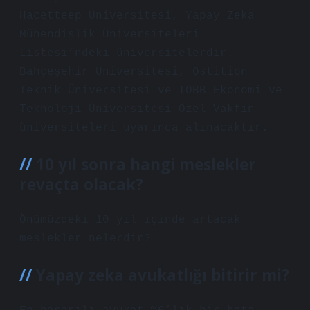
Hacetteep Üniversitesi, Yapay Zeka
Mühendislik Üniversiteleri
Listesi’ndeki üniversitelerdir.
Bahçeşehir Üniversitesi, Ostition
Teknik Üniversitesi ve TOBB Ekonomi ve
Teknoloji Üniversitesi Özel Vakfın
üniversiteleri uyarınca alınacaktır.
10 yıl sonra hangi meslekler
revaçta olacak?
Önümüzdeki 10 yıl içinde artacak
meslekler nelerdir?
Yapay zeka avukatlığı bitirir mi?