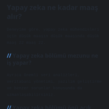
Yapay zeka ne kadar maaş
alır?
Deneyime göre, yapay zeka mühendisleri
için düşük maaşın düşük maaşında düşük
maaş 22 maaş 22.
Yapay zeka bölümü mezunu ne
iş yapar?
Ayrıca önemli veri analizleri,
veritabanı yönetimi, yazılım geliştirme
ve benzer sorunlar konusunda da
uzmanlaşabilirsiniz.
Yapay zeka bölümü önü açık