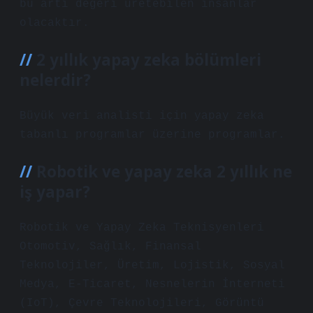
bu artı değeri üretebilen insanlar
olacaktır.
2 yıllık yapay zeka bölümleri
nelerdir?
Büyük veri analisti için yapay zeka
tabanlı programlar üzerine programlar.
Robotik ve yapay zeka 2 yıllık ne
iş yapar?
Robotik ve Yapay Zeka Teknisyenleri
Otomotiv, Sağlık, Finansal
Teknolojiler, Üretim, Lojistik, Sosyal
Medya, E-Ticaret, Nesnelerin İnterneti
(IoT), Çevre Teknolojileri, Görüntü