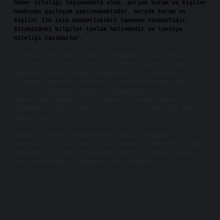
haber niteliği taşımamakta olup, gerçek kurum ve kişiler
hakkında paylaşım yapılmamaktadır. Gerçek kurum ve
kişiler ile isim benzerlikleri tamamen tesadüfidir.
Sitemizdeki bilgiler taslak halindedir ve tavsiye
niteliği taşımazlar.
Sitemiz, 5651 Sayılı Kanun gereğince Bilgi Teknolojileri
ve İletişim Kurumu (BTK) tarafından onaylanmış bir Yer
Sağlayıcı olarak hizmet vermektedir. Bu nedenle,
sitedeki içerikleri proaktif olarak denetleme veya
araştırma yükümlülüğümüz bulunmamaktadır. Ancak,
üyelerimiz yazdıkları içeriklerin sorumluluğunu
taşımakta olup, siteye üye olarak bu sorumluluğu kabul
etmiş sayılırlar.
Hukuka ve yasal düzenlemelere aykırı olduğunu
düşündüğünüz içerikleri,
backlinkpanelicomtr@gmail.com
adresine bildirmeniz halinde, ilgili içerikler yasal
süre içerisinde sitemizden kaldırılacaktır.