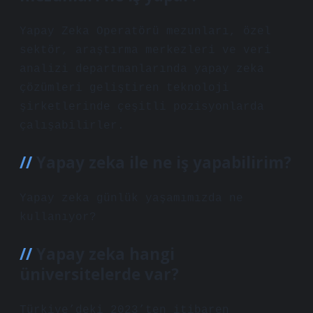
Yapay Zeka Operatörü mezunları, özel
sektör, araştırma merkezleri ve veri
analizi departmanlarında yapay zeka
çözümleri geliştiren teknoloji
şirketlerinde çeşitli pozisyonlarda
çalışabilirler.
Yapay zeka ile ne iş yapabilirim?
Yapay zeka günlük yaşamımızda ne
kullanıyor?
Yapay zeka hangi
üniversitelerde var?
Türkiye’deki 2023’ten itibaren