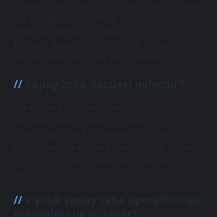
İşleme, Yazılım Geliştirme, Ses İşleme,
Makine Öğrenimi, Veri Madenciliği,
Robotik, Robotik, Robot, Görüntü
İşleme, Yazılım Geliştirme, Yazılım
Geliştirme, Yazılım Geliştirme.
Yapay zeka dersleri nelerdir?
Yapay Zeka ve Veri Teknolojisi
Müfredatında, Temel Bilimler (Fizik,
Kimya, Biyoloji), Matematik, Veri
Bilimi ve Yapay Zeka Teorisi ve diğer
kurslar (resmi yöntemler, makineler,
vb.
2 yıllık yapay zeka operatörlüğü
mezunları ne iş yapar?