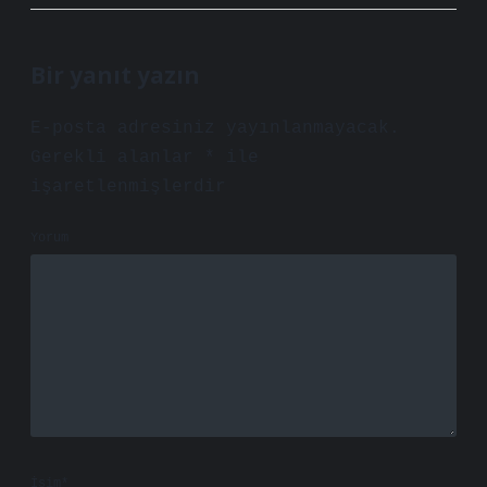
Bir yanıt yazın
E-posta adresiniz yayınlanmayacak.
Gerekli alanlar
*
ile
işaretlenmişlerdir
Yorum
İsim*