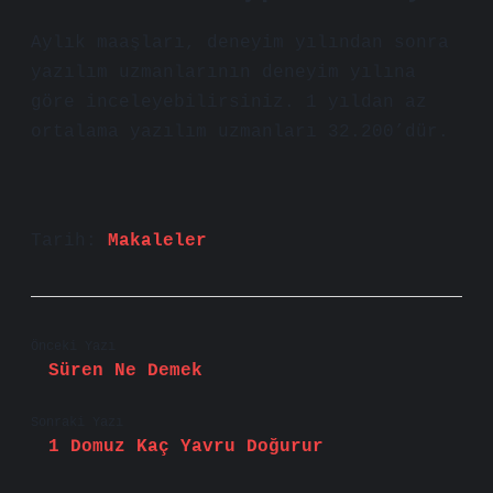
Aylık maaşları, deneyim yılından sonra
yazılım uzmanlarının deneyim yılına
göre inceleyebilirsiniz. 1 yıldan az
ortalama yazılım uzmanları 32.200’dür.
Tarih:
Makaleler
Önceki Yazı
Süren Ne Demek
Sonraki Yazı
1 Domuz Kaç Yavru Doğurur