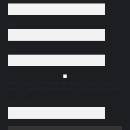
E-Posta*
Web Sitesi
Daha sonraki yorumlarımda kullanılması için adım, e-
posta adresim ve site adresim bu tarayıcıya kaydedilsin.
10 - 4 kaçtır?
*