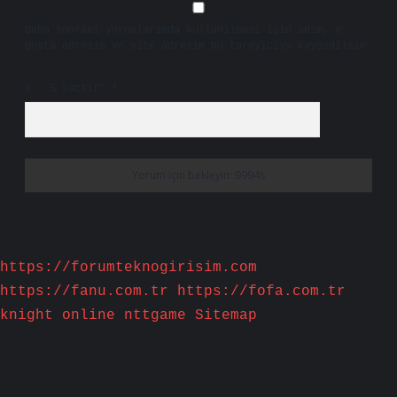
Daha sonraki yorumlarımda kullanılması için adım, e-
posta adresim ve site adresim bu tarayıcıya kaydedilsin.
9 - 5 kaçtır?
*
https://forumteknogirisim.com
https://fanu.com.tr
https://fofa.com.tr
knight online
nttgame
Sitemap