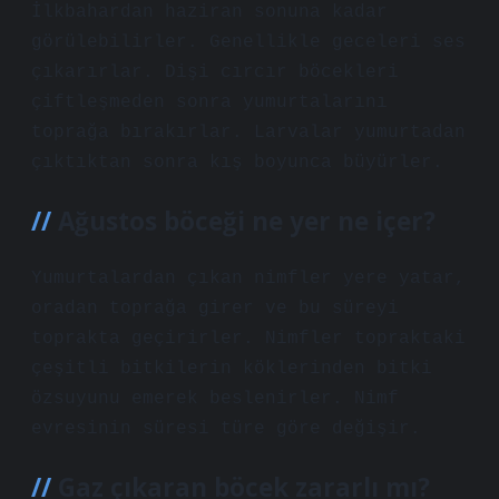
İlkbahardan haziran sonuna kadar
görülebilirler. Genellikle geceleri ses
çıkarırlar. Dişi cırcır böcekleri
çiftleşmeden sonra yumurtalarını
toprağa bırakırlar. Larvalar yumurtadan
çıktıktan sonra kış boyunca büyürler.
Ağustos böceği ne yer ne içer?
Yumurtalardan çıkan nimfler yere yatar,
oradan toprağa girer ve bu süreyi
toprakta geçirirler. Nimfler topraktaki
çeşitli bitkilerin köklerinden bitki
özsuyunu emerek beslenirler. Nimf
evresinin süresi türe göre değişir.
Gaz çıkaran böcek zararlı mı?