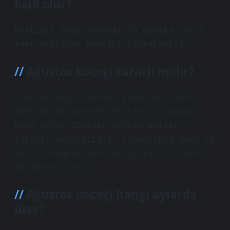
belli olur?
Pestisit zehirlenmesi 30 dakika ile 8
saat arasında kendini gösterebilir.
Ağustos böceği zararlı mıdır?
Çin, Malezya, Burma, Kongo ve Latin
Amerika’da yiyecek olarak kullanılır.
Daha büyük dişiler tercih edilir.
Isırığı zararsızdır. Çoğunlukla ağaç ve
bitki gövdeleriyle karıştığında insan
vücudunu ısırır.
Ağustos böceği hangi aylarda
öter?