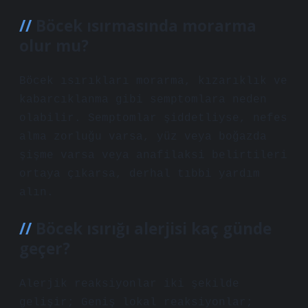
Böcek ısırmasında morarma
olur mu?
Böcek ısırıkları morarma, kızarıklık ve
kabarcıklanma gibi semptomlara neden
olabilir. Semptomlar şiddetliyse, nefes
alma zorluğu varsa, yüz veya boğazda
şişme varsa veya anafilaksi belirtileri
ortaya çıkarsa, derhal tıbbi yardım
alın.
Böcek ısırığı alerjisi kaç günde
geçer?
Alerjik reaksiyonlar iki şekilde
gelişir; Geniş lokal reaksiyonlar;