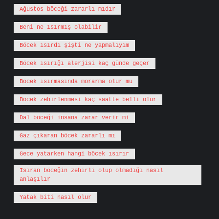
Ağustos böceği zararlı mıdır
Beni ne ısırmış olabilir
Böcek ısırdı şişti ne yapmalıyım
Böcek ısırığı alerjisi kaç günde geçer
Böcek ısırmasında morarma olur mu
Böcek zehirlenmesi kaç saatte belli olur
Dal böceği insana zarar verir mi
Gaz çıkaran böcek zararlı mı
Gece yatarken hangi böcek ısırır
Isıran böceğin zehirli olup olmadığı nasıl
anlaşılır
Yatak biti nasıl olur