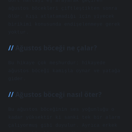
dört haftayı eş arayarak geçiren
ağustos böcekleri çiftleştikten sonra
ölür. Kışı atlatamadığı için yiyecek
birikimi konusunda endişelenmeye gerek
yoktur.
Ağustos böceği ne çalar?
Bu hikaye çok meşhurdur; hikayede
ağustos böceği kamışla oynar ve yatağa
gider.
Ağustos böceği nasıl öter?
Bu ağustos böceğinin ses yoğunluğu o
kadar yüksektir ki sanki tek bir alarm
çalıyormuş gibi duyulur. Ayrıca erkek