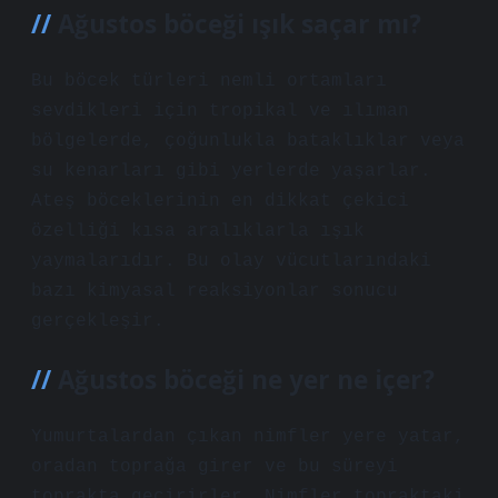
Ağustos böceği ışık saçar mı?
Bu böcek türleri nemli ortamları
sevdikleri için tropikal ve ılıman
bölgelerde, çoğunlukla bataklıklar veya
su kenarları gibi yerlerde yaşarlar.
Ateş böceklerinin en dikkat çekici
özelliği kısa aralıklarla ışık
yaymalarıdır. Bu olay vücutlarındaki
bazı kimyasal reaksiyonlar sonucu
gerçekleşir.
Ağustos böceği ne yer ne içer?
Yumurtalardan çıkan nimfler yere yatar,
oradan toprağa girer ve bu süreyi
toprakta geçirirler. Nimfler topraktaki