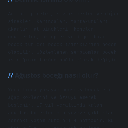
Arılar, pireler, sivrisinekler ve diğer
sinekler, karıncalar, tahtakuruları,
akarlar, at sinekleri, keneler,
örümcekler, akrepler ve diğer bazı
böcek türleri böcek ısırıklarına neden
olabilir. Gözlemlenen semptomlar böcek
ısırığının türüne bağlı olarak değişir.
Ağustos böceği nasıl ölür?
Yeraltında yaşayan ağustos böcekleri
ağaç köklerini ve özsuyu emerek
beslenir. 17 yıl yeraltında kalan
ağustos böceklerinin yüzeye çıktıktan
sonraki yaşam süreleri 4 haftadır. Bu