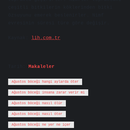
çeşitli bitkilerin köklerinden bitki
özsuyunu emerek beslenirler. Nimf
evresinin süresi türe göre değişir.
Kaynak:
lih.com.tr
Tarih:
Makaleler
Ağustos böceği hangi aylarda öter
Ağustos böceği insana zarar verir mi
Ağustos böceği nasıl ölür
Ağustos böceği nasıl öter
Ağustos böceği ne yer ne içer