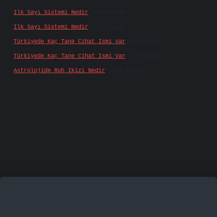
Ilk Sayı Sistemi Nedir
için
admin
Ilk Sayı Sistemi Nedir
için
Karan
Türkiyede Kaç Tane Cihat Ismi Var
için
admin
Türkiyede Kaç Tane Cihat Ismi Var
için
Doğan
Astrolojide Ruh Ikizi Nedir
için
admin
mecasino
vd casino
betexper.xyz
betci
betci.bet
h