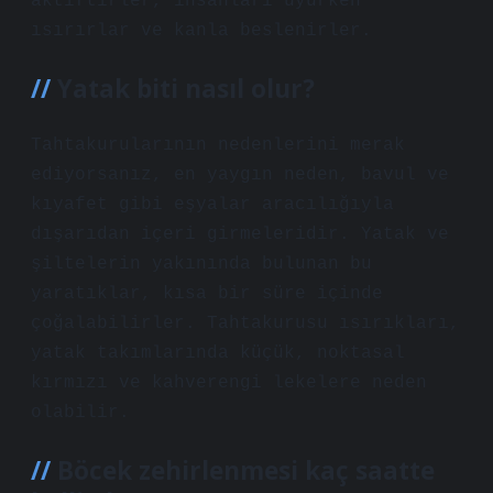
aktiftirler, insanları uyurken
ısırırlar ve kanla beslenirler.
Yatak biti nasıl olur?
Tahtakurularının nedenlerini merak
ediyorsanız, en yaygın neden, bavul ve
kıyafet gibi eşyalar aracılığıyla
dışarıdan içeri girmeleridir. Yatak ve
şiltelerin yakınında bulunan bu
yaratıklar, kısa bir süre içinde
çoğalabilirler. Tahtakurusu ısırıkları,
yatak takımlarında küçük, noktasal
kırmızı ve kahverengi lekelere neden
olabilir.
Böcek zehirlenmesi kaç saatte