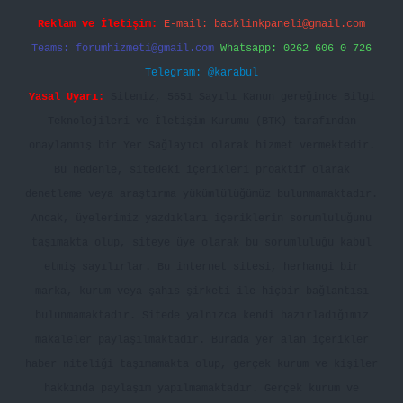
Reklam ve İletişim:
E-mail:
backlinkpaneli@gmail.com
Teams:
forumhizmeti@gmail.com
Whatsapp: 0262 606 0 726
Telegram: @karabul
Yasal Uyarı:
Sitemiz, 5651 Sayılı Kanun gereğince Bilgi
Teknolojileri ve İletişim Kurumu (BTK) tarafından
onaylanmış bir Yer Sağlayıcı olarak hizmet vermektedir.
Bu nedenle, sitedeki içerikleri proaktif olarak
denetleme veya araştırma yükümlülüğümüz bulunmamaktadır.
Ancak, üyelerimiz yazdıkları içeriklerin sorumluluğunu
taşımakta olup, siteye üye olarak bu sorumluluğu kabul
etmiş sayılırlar. Bu internet sitesi, herhangi bir
marka, kurum veya şahıs şirketi ile hiçbir bağlantısı
bulunmamaktadır. Sitede yalnızca kendi hazırladığımız
makaleler paylaşılmaktadır. Burada yer alan içerikler
haber niteliği taşımamakta olup, gerçek kurum ve kişiler
hakkında paylaşım yapılmamaktadır. Gerçek kurum ve