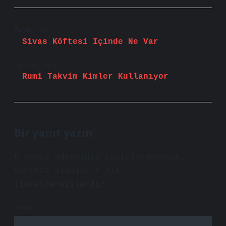
Önceki Yazı
Sivas Köftesi Içinde Ne Var
Sonraki Yazı
Rumi Takvim Kimler Kullanıyor
Bir yanıt yazın
E-posta adresiniz yayınlanmayacak.
Gerekli alanlar
*
ile
işaretlenmişlerdir
Yorum