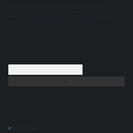
Hukuka ve yasal düzenlemelere aykırı olduğunu
düşündüğünüz içerikleri,
backlinkpanelicomtr@gmail.com
adresine bildirmeniz halinde, ilgili içerikler yasal
süre içerisinde sitemizden kaldırılacaktır.
Arama
Son yorumlar