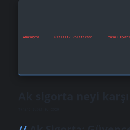
Anasayfa
Gizlilik Politikası
Yasal Uyar
Ak sigorta neyi karşı
Tarih: Şubat 9, 2026
Ak Sigorta: Güvenc