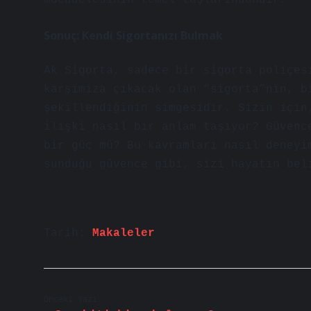
mücadelesinin temel taşlarındandır.
Sonuç: Kendi Sigortanızı Bulmak
Ak Sigorta, sadece bir sigorta poliçes
karşımıza çıkacak olan “sigorta”nın, b
şekillendiğinin simgesidir. Sizin için
ilişki nasıl bir anlam taşıyor? Güvenc
bir güç mü? Bu kavramları nasıl deneyi
sunduğu güvence gibi, sizi hayatın bel
Tarih:
Makaleler
Önceki Yazı