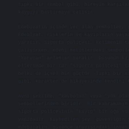
tıpkı bir sembol gibi, bireyin karşıla
kaygıyı bastırmaya çalışır.
Edebiyatın içinde yer alan semboller, 
Edebiyat, risklerin ve kayıpların yaşa
yaratır. Sigorta poliçesi, kelimenin t
çalışırken, edebi metinlerdeki semboll
“koruyan” anlamlar yaratır. Düşünün ki
ellerinde bir tür “sigorta poliçesi” t
belki de içsel bir güçtür. Tıpkı bir s
gibi, karakter de hikayesinde kendini 
Aynı şekilde, “kaybolan” veya “yok ola
sembollerinden biridir. Bir kahramanın
sigorta poliçesinin “kayıp” bir öğe so
yapıdadır. Kaybedilen şey, güvenliğin 
edebiyatın, güvence arayışındaki insan