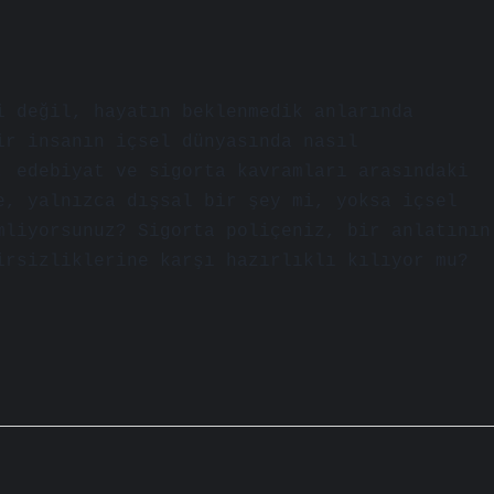
i değil, hayatın beklenmedik anlarında
ir insanın içsel dünyasında nasıl
, edebiyat ve sigorta kavramları arasındaki
e, yalnızca dışsal bir şey mi, yoksa içsel
mliyorsunuz? Sigorta poliçeniz, bir anlatının
irsizliklerine karşı hazırlıklı kılıyor mu?