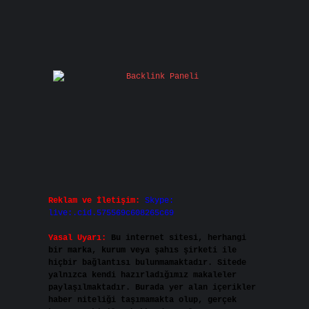
Reklam ve İletişim:
Skype:
live:.cid.575569c608265c69
Yasal Uyarı:
Bu internet sitesi, herhangi
bir marka, kurum veya şahıs şirketi ile
hiçbir bağlantısı bulunmamaktadır. Sitede
yalnızca kendi hazırladığımız makaleler
paylaşılmaktadır. Burada yer alan içerikler
haber niteliği taşımamakta olup, gerçek