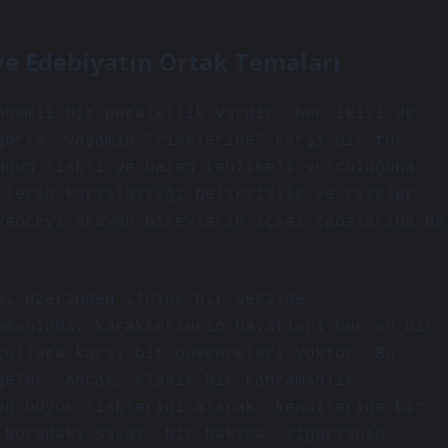
a ve Edebiyatın Ortak Temaları
önemli bir paralellik vardır: her ikisi de
gorta, yaşamın “risklerine” karşı bir tür
unun riskli ve bazen tehlikeli yolculuğuna
rlerin karşılaştığı belirsizlik ve riskler,
venceyi arayan bireylerin içsel çabalarına da
mı üzerinden ilginç bir şekilde
omanında, karakterlerin hayatları her an bir
şullara karşı bir güvenceleri yoktur. Bu
geler. Ancak, klasik bir kahramanlık
en büyük risklerini alarak, kendilerine bir
 Buradaki savaş, bir bakıma, sigortanın