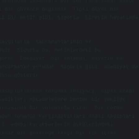
 ardından insanlara bir tür rahatlama, huzur
i bir güvence değildir. Tıpkı büyük bir
li bir motif gibi, sigorta, bireyin hayatında
kaygılarla, kahramanlarının ve
enir. Sigorta da, metinlerdeki bu
görür. Edebiyat, bir anlamda, hayatın en
andırmanın yoludur. Sigorta gibi, edebiyat da
ğuşu gösterir.
umsuzluklardan korunma ihtiyacı, tıpkı edebi
şadıkları mücadelelere benzer bir şekilde
arşısında bir yolculuğa çıkar, bir çözüm
uğun sonunda karşılaştıkları olası kayıpları
ri, edebi karakterlerin öykülerindeki
irsiz bir geleceğe karşı bir tür içsel