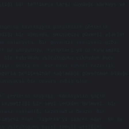
ştığı bir tehlikeye karşı duyduğu korkuyu ve
sigorta kavramıyla paralellik gösterir.
ndığı bir dünyada, okuyucuya güvenli alanlar
am anlamıyla, bir güvenlik şemsiyesi gibi
er de okuyucuyu, karakteri ya da kahramanı
, bir kahraman yolculuğuna çıkmadan önce
aşır; belki bu, bir nevi ruhsal hazırlık,
igorta poliçesinin sağladığı güvencede olduğu
koruyacak bir unsura sahip olur.
n” şeylerin arayışı, edebiyatın güçlü
 kaybettiği bir şeyi yeniden bulması, bir
nrası sağladığı tazminatla benzer bir
simgesi olan “sigorta”yı işaret eder. Bu da
ın yolculuğunu nasıl temsil ettiğini