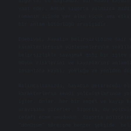
Sigorta, bu bağlamda, bir maddi kaybın
vaat eder. Ancak sigorta yalnızca madd
romanın içinde yer alan küçük ama etki
bir anlam bütünlüğü arayışıdır.
Edebiyat, hayatın belirsizliğine dair 
karakterlerinin yüzleşmeleriyle şekill
belirsizlikle savaşmak gibi bir işlev 
büyük risklerini ve kayıplarını anlaml
insanlara kaybı, yokluğu ve yeniden do
Bilinçaltımızda, hayatın getireceği ol
karakterlerin kendi yolculuklarında ya
işler. Onlar, her bir engel ve kayıp k
arayışına girerler. Sigorta, bu yolcul
telafi etme umududur. Sigorta poliçele
“dönüşüm” sürecine benzer şekilde, bel