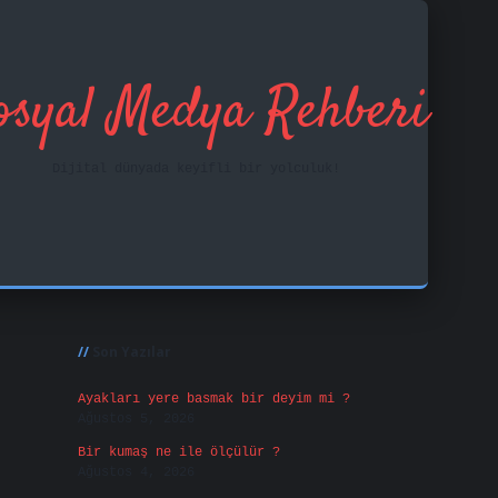
osyal Medya Rehberi
Dijital dünyada keyifli bir yolculuk!
Sidebar
ilbet mobil giri
Son Yazılar
Ayakları yere basmak bir deyim mi ?
Ağustos 5, 2026
Bir kumaş ne ile ölçülür ?
Ağustos 4, 2026