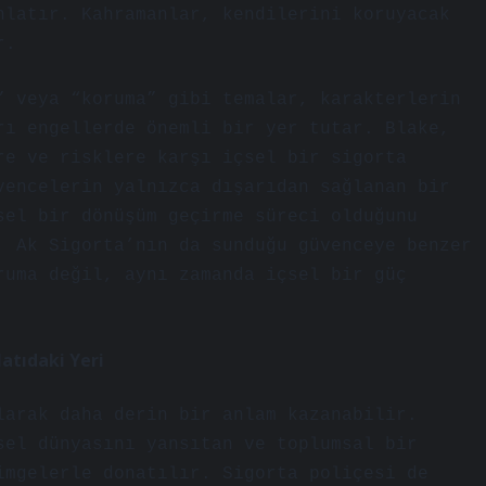
nlatır. Kahramanlar, kendilerini koruyacak
r.
” veya “koruma” gibi temalar, karakterlerin
rı engellerde önemli bir yer tutar. Blake,
re ve risklere karşı içsel bir sigorta
vencelerin yalnızca dışarıdan sağlanan bir
sel bir dönüşüm geçirme süreci olduğunu
, Ak Sigorta’nın da sunduğu güvenceye benzer
ruma değil, aynı zamanda içsel bir güç
atıdaki Yeri
larak daha derin bir anlam kazanabilir.
sel dünyasını yansıtan ve toplumsal bir
imgelerle donatılır. Sigorta poliçesi de