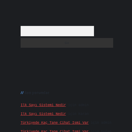
Arama
Son yorumlar
Ilk Sayı Sistemi Nedir
için
admin
Ilk Sayı Sistemi Nedir
için
Karan
Türkiyede Kaç Tane Cihat Ismi Var
için
admin
Türkiyede Kaç Tane Cihat Ismi Var
için
Doğan