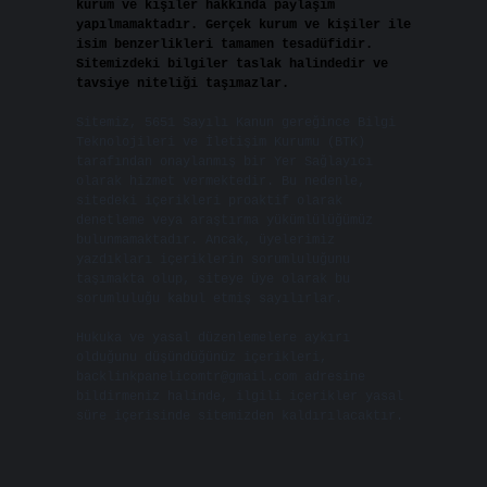
kurum ve kişiler hakkında paylaşım
yapılmamaktadır. Gerçek kurum ve kişiler ile
isim benzerlikleri tamamen tesadüfidir.
Sitemizdeki bilgiler taslak halindedir ve
tavsiye niteliği taşımazlar.
Sitemiz, 5651 Sayılı Kanun gereğince Bilgi
Teknolojileri ve İletişim Kurumu (BTK)
tarafından onaylanmış bir Yer Sağlayıcı
olarak hizmet vermektedir. Bu nedenle,
sitedeki içerikleri proaktif olarak
denetleme veya araştırma yükümlülüğümüz
bulunmamaktadır. Ancak, üyelerimiz
yazdıkları içeriklerin sorumluluğunu
taşımakta olup, siteye üye olarak bu
sorumluluğu kabul etmiş sayılırlar.
Hukuka ve yasal düzenlemelere aykırı
olduğunu düşündüğünüz içerikleri,
backlinkpanelicomtr@gmail.com
adresine
bildirmeniz halinde, ilgili içerikler yasal
süre içerisinde sitemizden kaldırılacaktır.