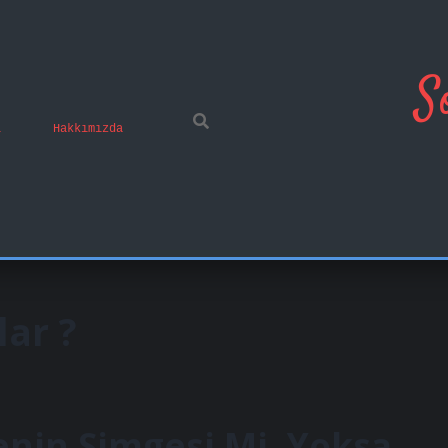
S
ı
Hakkımızda
lar ?
enin Simgesi Mi, Yoksa