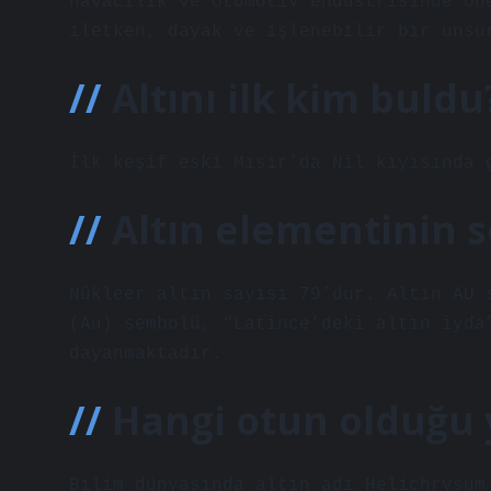
havacılık ve otomotiv endüstrisinde ön
iletken, dayak ve işlenebilir bir unsu
Altını ilk kim buldu
İlk keşif eski Mısır’da Nil kıyısında 
Altın elementinin 
Nükleer altın sayısı 79’dur. Altın AU 
(Au) sembolü, “Latince’deki altın iyda
dayanmaktadır.
Hangi otun olduğu y
Bilim dünyasında altın adı Helichrysum