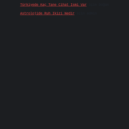
Türkiyede Kaç Tane Cihat Ismi Var
için
Doğan
Astrolojide Ruh Ikizi Nedir
için
admin