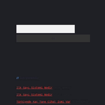
Arama
Son yorumlar
Ilk Sayı Sistemi Nedir
için
admin
Ilk Sayı Sistemi Nedir
için
Karan
Türkiyede Kaç Tane Cihat Ismi Var
için
admin