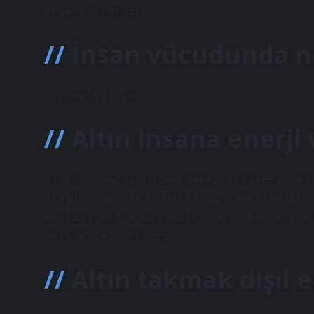
değer uçlardır.
İnsan vücudunda ne
0 Google için.
Altın insana enerji 
Altının sağlık üzerindeki etkileri, al
etkileridir: kan dolaşımını destekler:
akışını hızlandırabilir. Bu, hücrelere
seviyesini arttırır.
Altın takmak dişil e