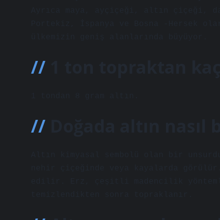
Ayrıca maya, ayçiçeği, altın çiçeği, d
Portekiz, İspanya ve Bosna -Hersek ola
ülkemizin geniş alanlarında büyüyor.
1 ton topraktan kaç
1 tondan 8 gram altın.
Doğada altın nasıl 
Altın kimyasal sembolü olan bir unsurd
nehir çiçeğinde veya kayalarda görülür
edilir. Erz, çeşitli madencilik yöntem
temizlendikten sonra topraklanır.