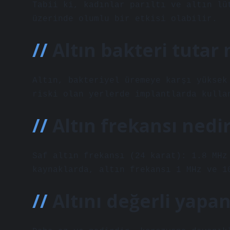
Tabii ki, kadınlar parıltı ve altın lü
üzerinde olumlu bir etkisi olabilir.
Altın bakteri tutar 
Altın, bakteriyel üremeye karşı yüksek
riski olan yerlerde implantlarda kulla
Altın frekansı nedi
Saf altın frekansı (24 karat): 1.8 MHz
kaynaklarda, altın frekansı 1 MHz ve 1
Altını değerli yapa