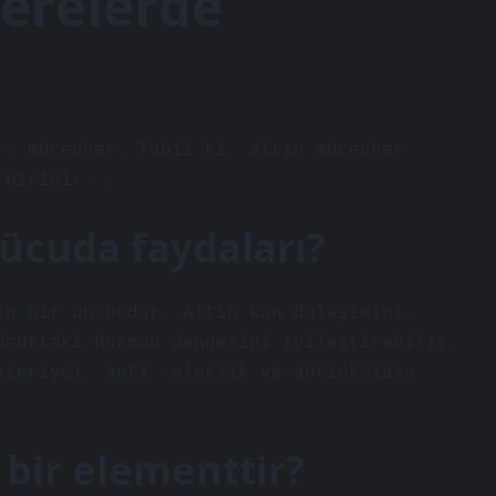
nerelerde
r: mücevher. Tabii ki, altın mücevher
 biridir. .
vücuda faydaları?
ip bir unsurdur. Altın kan dolaşımını,
ücuttaki hormon dengesini iyileştirebilir.
kteriyel, anti -alerjik ve antioksidan
 bir elementtir?