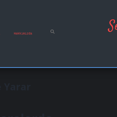
S
ı
Hakkımızda
e Yarar