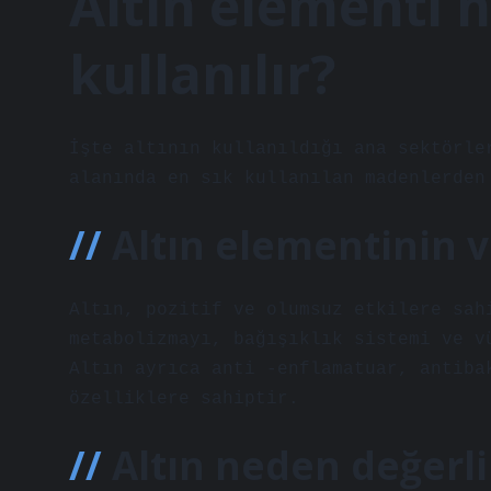
Altın elementi 
kullanılır?
İşte altının kullanıldığı ana sektörle
alanında en sık kullanılan madenlerden
Altın elementinin 
Altın, pozitif ve olumsuz etkilere sah
metabolizmayı, bağışıklık sistemi ve v
Altın ayrıca anti -enflamatuar, antiba
özelliklere sahiptir.
Altın neden değerli