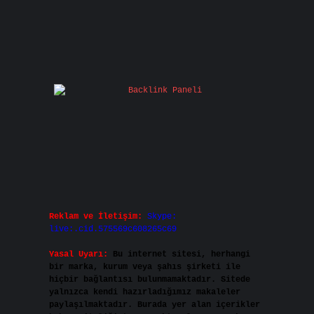
Reklam ve İletişim:
Skype:
live:.cid.575569c608265c69
Yasal Uyarı:
Bu internet sitesi, herhangi
bir marka, kurum veya şahıs şirketi ile
hiçbir bağlantısı bulunmamaktadır. Sitede
yalnızca kendi hazırladığımız makaleler
paylaşılmaktadır. Burada yer alan içerikler