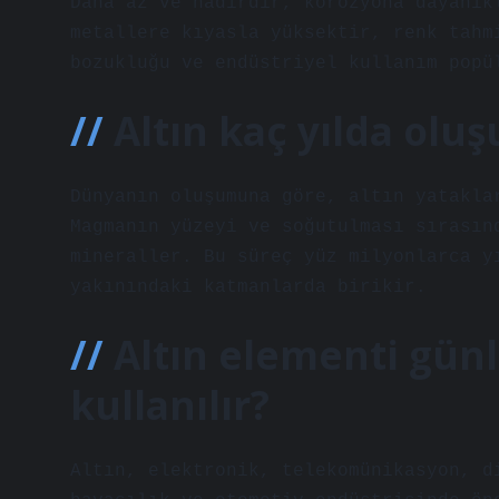
Daha az ve nadirdir, korozyona dayanık
metallere kıyasla yüksektir, renk tahm
bozukluğu ve endüstriyel kullanım popü
Altın kaç yılda oluş
Dünyanın oluşumuna göre, altın yatakla
Magmanın yüzeyi ve soğutulması sırasın
mineraller. Bu süreç yüz milyonlarca y
yakınındaki katmanlarda birikir.
Altın elementi gün
kullanılır?
Altın, elektronik, telekomünikasyon, d