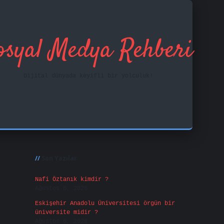
osyal Medya Rehberi
Dijital dünyada keyifli bir yolculuk!
Sidebar
ilbet mobil giriş
fa
Son Yazılar
Nafi Öztanık kimdir ?
Ağustos 8, 2026
Eskişehir Anadolu Üniversitesi örgün bir
üniversite midir ?
Ağustos 6, 2026