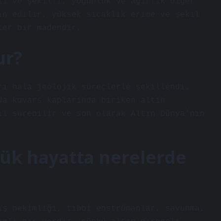
lı ve şekilli, yoğunluk ve ağırlık diğer
in edilir, yüksek sıcaklık erime ve şekil
ler bir madendir.
ur?
rı hala jeolojik süreçlerle şekillendi.
da kuvars kaplarında biriken altın
ıl sürebilir ve son olarak Altın Dünya’nın
lük hayatta nerelerde
iş hekimliği, tıbbi enstrümanlar, savunma,