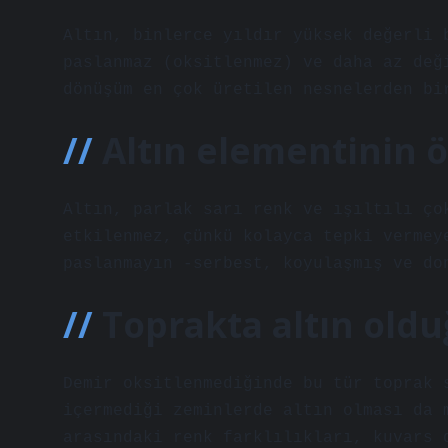
Altın, binlerce yıldır yüksek değerli 
paslanmaz (oksitlenmez) ve daha az değ
dönüşüm en çok üretilen nesnelerden bi
Altın elementinin öz
Altın, parlak sarı renk ve ışıltılı ço
etkilenmez, çünkü kolayca tepki vermey
paslanmayın -serbest, koyulaşmış ve do
Toprakta altın oldu
Demir oksitlenmediğinde bu tür toprak 
içermediği zeminlerde altın olması da 
arasındaki renk farklılıkları, kuvars 