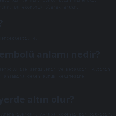
emli bir yerdir, çünkü altın dirençli,
rdur. Bu ekonomik olarak artar.
?
gerçekleşti. M.
sembolü anlamı nedir?
sembolü ile sergilenir ve metaldir. Altının
” anlamına gelen aurum kelimesine
erde altın olur?
 Arenarium’dur. Avrupa kökenli bir bitkidir.