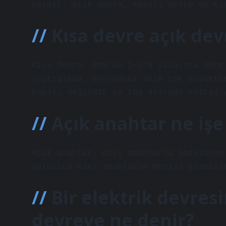
vardır: açık devre, kapalı devre ve kı
Kısa devre açık dev
Kısa devre: Ohm’un I=U/R yasasına göre
yaptığında, devredeki akım çok büyüktü
kapalı değildir ve tüm devrede voltaj 
Açık anahtar ne işe
Açık anahtar, özel anahtarla imzalanan
yalnızca özel anahtarın mesajı çözebil
Bir elektrik devres
devreye ne denir?