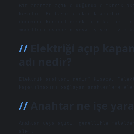
Bir anahtar açık olduğunda elektrik ak
kesilir. Bu basit elektrik anahtarı me
durumunu kontrol etmek için kullanılır
modelleri evimizin veya iş yerimizin k
Elektriği açıp kap
adı nedir?
Elektrik anahtarı nedir? Kısaca, “elek
kapatılmasını sağlayan anahtarlama ele
Anahtar ne işe yara
Anahtar veya açıcı, genellikle metalde
alet.