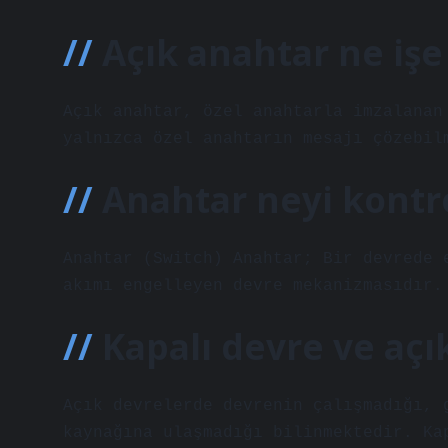
Açık anahtar ne işe
Açık anahtar, özel anahtarla imzalanan
yalnızca özel anahtarın mesajı çözebil
Anahtar neyi kontr
Anahtar (Switch) Anahtar; Bir devrede 
akımı engelleyen devre mekanizmasıdır.
Kapalı devre ve aç
Açık devrelerde devrenin çalışmadığı, 
kaynağına ulaşmadığı bilinmektedir. Ka