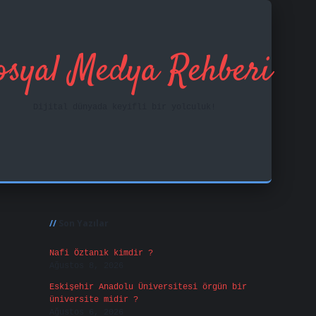
osyal Medya Rehberi
Dijital dünyada keyifli bir yolculuk!
Sidebar
ilbet mobil giriş
fa
Son Yazılar
Nafi Öztanık kimdir ?
Ağustos 8, 2026
Eskişehir Anadolu Üniversitesi örgün bir
üniversite midir ?
Ağustos 6, 2026