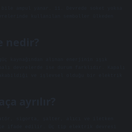
 bile ampul yanar. 11. Devrede soket yoksa
vrelerinde kullanılan semboller ülkeden
e nedir?
güç kaynağından alınan enerjinin ışık
palı devrelerde ise durum farklıdır. Kapalı
akabildiği ve işlevsel olduğu bir elektrik
aça ayrılır?
atör, sigorta, şalter, alıcı ve iletken
le ifade edilir. Üç tip elektrik devresi