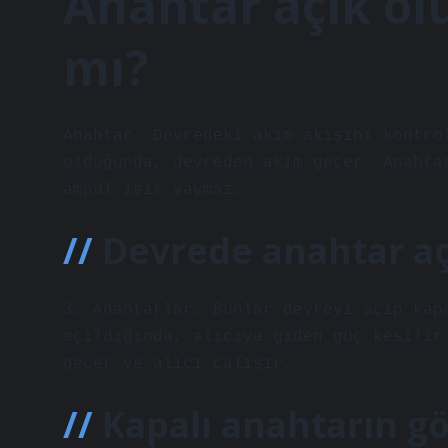
Anahtar açık olu
mı?
Anahtar: Devredeki akım akışını kontro
olduğunda, devreden akım geçer. Anahta
ampul ışık yaymaz.
Devrede anahtar açı
3. Anahtarlar: Bunlar devreyi açıp kap
açıldığında, alıcıya giden güç kesilir
geçer ve alıcı çalışır.
Kapalı anahtarın gö