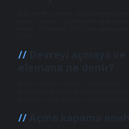
AÇIK DEVRE: Anahtar açık olduğunda dev
kapalı olduğu için devreden akım geçer
önünde iletkenler birbirine değdiğinde
çekilir.
Devreyi açmaya ve
elemana ne denir?
Röle, Fransızca kökenli bir kelimedir.
devresinde değişiklik meydana getirmek
devresini açıp kapamak için kullanılan
Açma kapama anahta