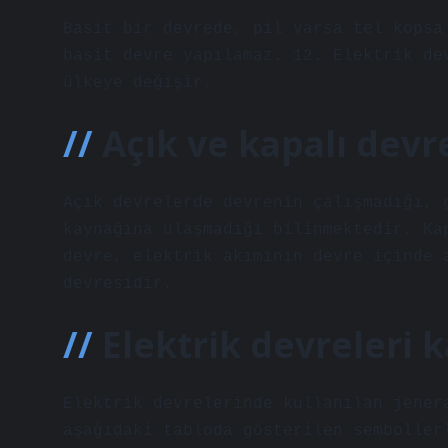
Basit bir devrede, pil varsa tel kopsa
basit devre yapılamaz. 12. Elektrik de
ülkeye değişir.
Açık ve kapalı devr
Açık devrelerde devrenin çalışmadığı, 
kaynağına ulaşmadığı bilinmektedir. Ka
devre, elektrik akımının devre içinde 
devresidir.
Elektrik devreleri k
Elektrik devrelerinde kullanılan jener
aşağıdaki tabloda gösterilen semboller