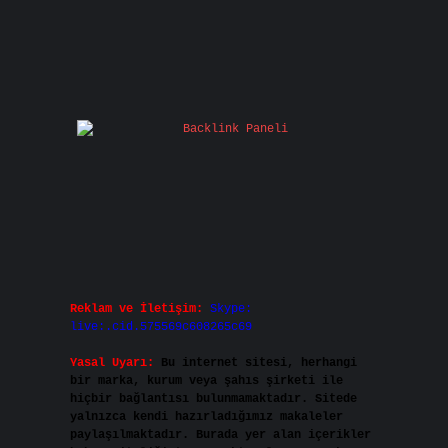
Reklam ve İletişim:
Skype:
live:.cid.575569c608265c69
Yasal Uyarı:
Bu internet sitesi, herhangi
bir marka, kurum veya şahıs şirketi ile
hiçbir bağlantısı bulunmamaktadır. Sitede
yalnızca kendi hazırladığımız makaleler
paylaşılmaktadır. Burada yer alan içerikler