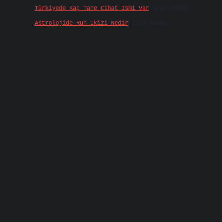
Türkiyede Kaç Tane Cihat Ismi Var
için
Doğan
Astrolojide Ruh Ikizi Nedir
için
admin