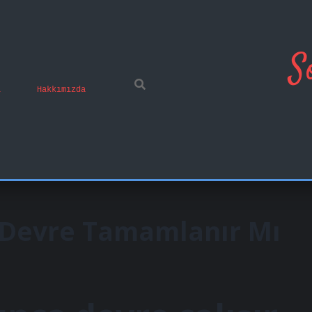
S
ı
Hakkımızda
 Devre Tamamlanır Mı