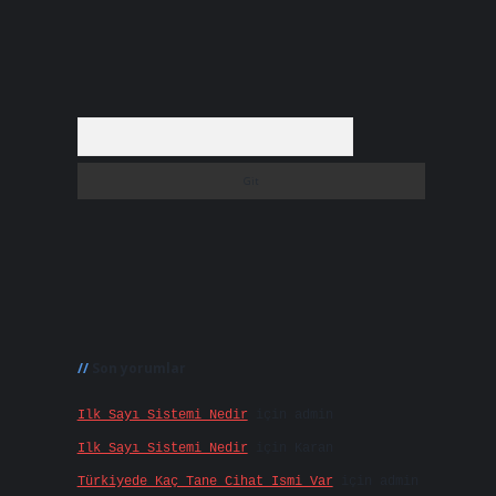
Arama
Son yorumlar
Ilk Sayı Sistemi Nedir
için
admin
Ilk Sayı Sistemi Nedir
için
Karan
Türkiyede Kaç Tane Cihat Ismi Var
için
admin