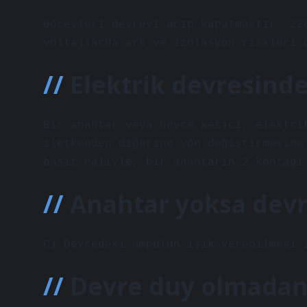
Görevleri devreyi açıp kapatmaktır. 22
voltajlarda ark ve izolasyon riskleri 
Elektrik devresinde
Bir anahtar veya devre kesici, elektri
iletkenden diğerine yön değiştirmesine
basit haliyle, bir anahtarın 2 kontağı
Anahtar yoksa devre
C) Devredeki ampulün ışık verebilmesi 
Devre duy olmadan 