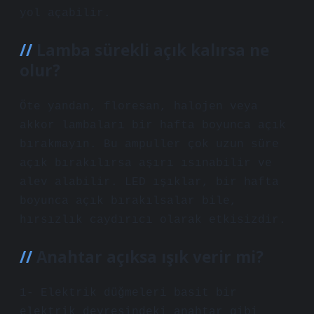
yol açabilir.
Lamba sürekli açık kalırsa ne
olur?
Öte yandan, floresan, halojen veya
akkor lambaları bir hafta boyunca açık
bırakmayın. Bu ampuller çok uzun süre
açık bırakılırsa aşırı ısınabilir ve
alev alabilir. LED ışıklar, bir hafta
boyunca açık bırakılsalar bile,
hırsızlık caydırıcı olarak etkisizdir.
Anahtar açıksa ışık verir mi?
1- Elektrik düğmeleri basit bir
elektrik devresindeki anahtar gibi