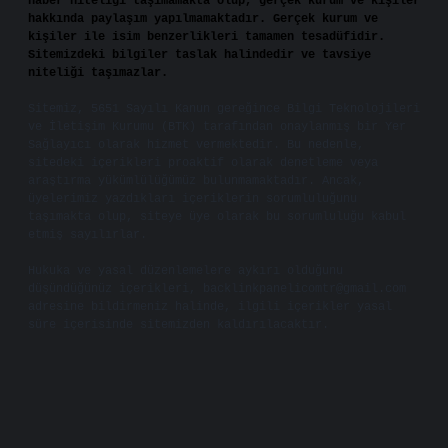
haber niteliği taşımamakta olup, gerçek kurum ve kişiler
hakkında paylaşım yapılmamaktadır. Gerçek kurum ve
kişiler ile isim benzerlikleri tamamen tesadüfidir.
Sitemizdeki bilgiler taslak halindedir ve tavsiye
niteliği taşımazlar.
Sitemiz, 5651 Sayılı Kanun gereğince Bilgi Teknolojileri
ve İletişim Kurumu (BTK) tarafından onaylanmış bir Yer
Sağlayıcı olarak hizmet vermektedir. Bu nedenle,
sitedeki içerikleri proaktif olarak denetleme veya
araştırma yükümlülüğümüz bulunmamaktadır. Ancak,
üyelerimiz yazdıkları içeriklerin sorumluluğunu
taşımakta olup, siteye üye olarak bu sorumluluğu kabul
etmiş sayılırlar.
Hukuka ve yasal düzenlemelere aykırı olduğunu
düşündüğünüz içerikleri,
backlinkpanelicomtr@gmail.com
adresine bildirmeniz halinde, ilgili içerikler yasal
süre içerisinde sitemizden kaldırılacaktır.