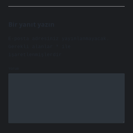
Bir yanıt yazın
E-posta adresiniz yayınlanmayacak.
Gerekli alanlar
*
ile
işaretlenmişlerdir
Yorum