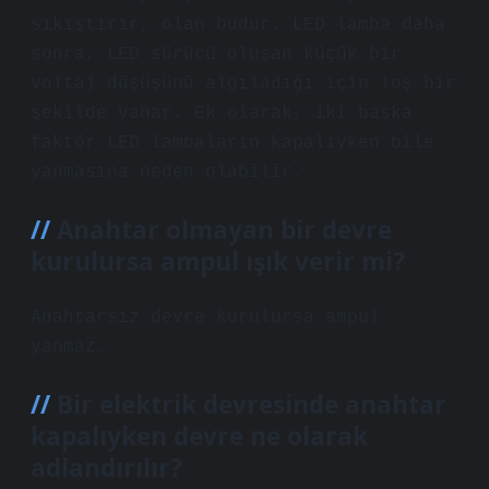
sıkıştırır, olan budur. LED lamba daha
sonra, LED sürücü oluşan küçük bir
voltaj düşüşünü algıladığı için loş bir
şekilde yanar. Ek olarak, iki başka
faktör LED lambaların kapalıyken bile
yanmasına neden olabilir.
Anahtar olmayan bir devre
kurulursa ampul ışık verir mi?
Anahtarsız devre kurulursa ampul
yanmaz.
Bir elektrik devresinde anahtar
kapalıyken devre ne olarak
adlandırılır?