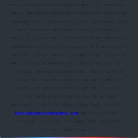
denetleme veya araştırma yükümlülüğümüz bulunmamaktadır.
Ancak, üyelerimiz yazdıkları içeriklerin sorumluluğunu
taşımakta olup, siteye üye olarak bu sorumluluğu kabul
etmiş sayılırlar. Bu internet sitesi, herhangi bir
marka, kurum veya şahıs şirketi ile hiçbir bağlantısı
bulunmamaktadır. Sitede yalnızca kendi hazırladığımız
makaleler paylaşılmaktadır. Burada yer alan içerikler
haber niteliği taşımamakta olup, gerçek kurum ve kişiler
hakkında paylaşım yapılmamaktadır. Gerçek kurum ve
kişiler ile isim benzerlikleri tamamen tesadüfidir.
Sitemiz, kar amacı gütmeyen ve tamamen ücretsiz bir
bilgi paylaşım platformudur. Hukuka ve yasal
düzenlemelere aykırı olduğunu düşündüğünüz içerikleri,
backlinkpanelicomtr@gmail.com
adresine bildirmeniz
halinde, ilgili içerikler yasal süre içerisinde
sitemizden kaldırılacaktır.