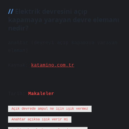
Elektrik devresini açıp
kapamaya yarayan devre elemanı
nedir?
anahtar (devreyi açıp kapamaya yarayan
eleman)
Kaynak:
katamino.com.tr
Tarih:
Makaleler
Açık devrede ampul ne için ışık vermez
Anahtar açıksa ışık verir mi