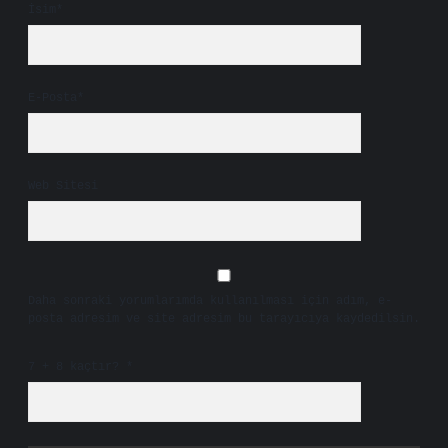
İsim*
E-Posta*
Web Sitesi
Daha sonraki yorumlarımda kullanılması için adım, e-
posta adresim ve site adresim bu tarayıcıya kaydedilsin.
7 + 8 kaçtır?
*