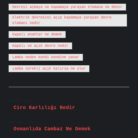
Devreyi açmaya ve kapamaya yarayan elemana ne denir
Elektrik devresini açıp kapamaya yarayan devre
elemanı nedir
Kapalı anahtar ne demek
Kapalı ve açık devre nedir
Lamba neden kendi kendine yanar
Lamba sürekli açık kalırsa ne olur
Önceki Yazı
Ciro Karlılığı Nedir
Sonraki Yazı
Osmanlıda Cambaz Ne Demek