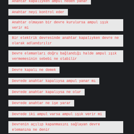
Anahtar kapalıyken ampul neden yanar
Anahtar neyi kontrol eder
Anahtar olmayan bir devre kurulursa ampul ışık
verir mi
Bir elektrik devresinde anahtar kapalıyken devre ne
olarak adlandırılır
Devre elemanları doğru bağlandığı halde ampul ışık
vermemesinin sebebi ne olabilir
Devre kapalı ne demek
Devrede anahtar kapalıysa ampul yanar mı
Devrede anahtar kapalıysa ne olur
Devrede anahtar ne işe yarar
Devrede iki ampul varsa ampul ışık verir mi
Devrenin açılıp kapanmasını sağlayan devre
elemanına ne denir