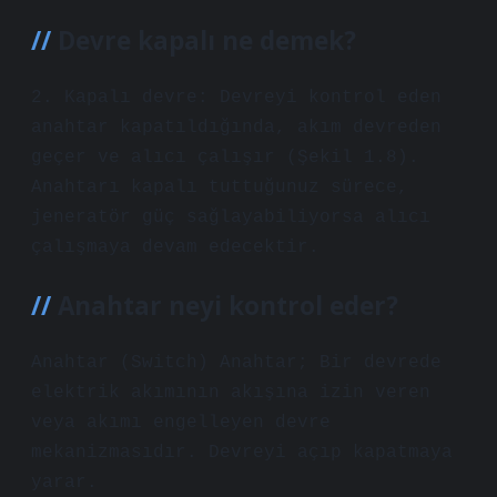
Devre kapalı ne demek?
2. Kapalı devre: Devreyi kontrol eden
anahtar kapatıldığında, akım devreden
geçer ve alıcı çalışır (Şekil 1.8).
Anahtarı kapalı tuttuğunuz sürece,
jeneratör güç sağlayabiliyorsa alıcı
çalışmaya devam edecektir.
Anahtar neyi kontrol eder?
Anahtar (Switch) Anahtar; Bir devrede
elektrik akımının akışına izin veren
veya akımı engelleyen devre
mekanizmasıdır. Devreyi açıp kapatmaya
yarar.