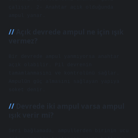
çalışır. 2- Anahtar açık olduğunda
ampul yanar.
Açık devrede ampul ne için ışık
vermez?
Bir devrede ampul yanmıyorsa anahtar
açık olabilir. Pil devrenin
tamamlanmasını ve kontrolünü sağlar.
Ampulün güç almasını sağlayan yapıya
soket denir.
Devrede iki ampul varsa ampul
ışık verir mi?
Seri bağlamada, ampullerden birinin ucu