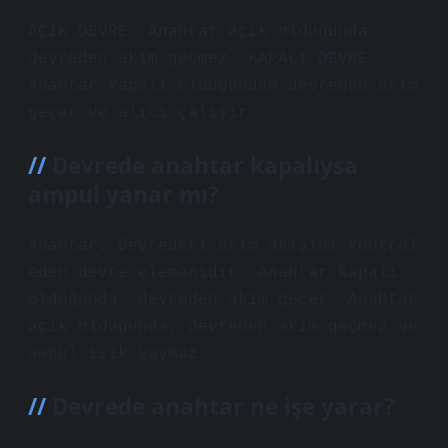
AÇIK DEVRE: Anahtar açık olduğunda
devreden akım geçmez. KAPALI DEVRE:
Anahtar kapalı olduğundan devreden akım
geçer ve alıcı çalışır.
Devrede anahtar kapalıysa
ampul yanar mı?
Anahtar: Devredeki akım akışını kontrol
eden devre elemanıdır. Anahtar kapalı
olduğunda, devreden akım geçer. Anahtar
açık olduğunda, devreden akım geçmez ve
ampul ışık yaymaz.
Devrede anahtar ne işe yarar?