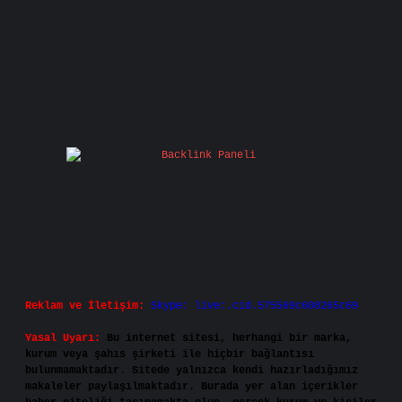
Reklam ve İletişim:
Skype: live:.cid.575569c608265c69
Yasal Uyarı:
Bu internet sitesi, herhangi bir marka,
kurum veya şahıs şirketi ile hiçbir bağlantısı
bulunmamaktadır. Sitede yalnızca kendi hazırladığımız
makaleler paylaşılmaktadır. Burada yer alan içerikler