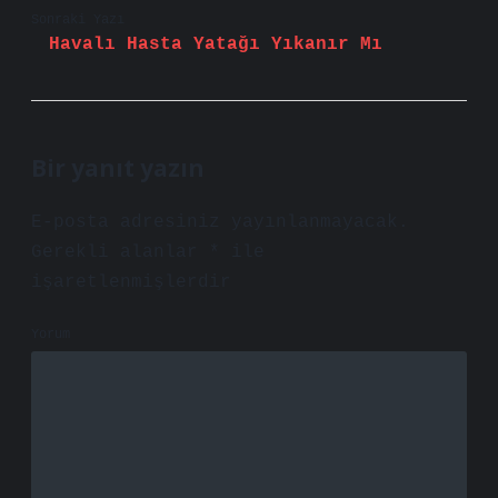
Sonraki Yazı
Havalı Hasta Yatağı Yıkanır Mı
Bir yanıt yazın
E-posta adresiniz yayınlanmayacak.
Gerekli alanlar
*
ile
işaretlenmişlerdir
Yorum