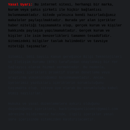
Yasal Uyarı:
Bu internet sitesi, herhangi bir marka,
kurum veya şahıs şirketi ile hiçbir bağlantısı
bulunmamaktadır. Sitede yalnızca kendi hazırladığımız
makaleler paylaşılmaktadır. Burada yer alan içerikler
haber niteliği taşımamakta olup, gerçek kurum ve kişiler
hakkında paylaşım yapılmamaktadır. Gerçek kurum ve
kişiler ile isim benzerlikleri tamamen tesadüfidir.
Sitemizdeki bilgiler taslak halindedir ve tavsiye
niteliği taşımazlar.
Sitemiz, 5651 Sayılı Kanun gereğince Bilgi Teknolojileri
ve İletişim Kurumu (BTK) tarafından onaylanmış bir Yer
Sağlayıcı olarak hizmet vermektedir. Bu nedenle,
sitedeki içerikleri proaktif olarak denetleme veya
araştırma yükümlülüğümüz bulunmamaktadır. Ancak,
üyelerimiz yazdıkları içeriklerin sorumluluğunu
taşımakta olup, siteye üye olarak bu sorumluluğu kabul
etmiş sayılırlar.
Hukuka ve yasal düzenlemelere aykırı olduğunu
düşündüğünüz içerikleri,
backlinkpanelicomtr@gmail.com
adresine bildirmeniz halinde, ilgili içerikler yasal
süre içerisinde sitemizden kaldırılacaktır.