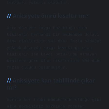
terapisi yeterli olabilir.
Anksiyete ömrü kısaltır mı?
Orta düzeyde kaygı bozukluğu olan
kişilerin herhangi bir nedenden dolayı
ölme risklerinin %43 daha fazla olduğu;
yüksek düzeyde kaygı bozukluğu olan
kişilerin ise kaygı bozukluğu olmayan
kişilere göre ölme risklerinin %94 daha
fazla olduğu bulunmuştur.
Anksiyete kan tahlilinde çıkar
mı?
Ayrıca her tıbbi müdahalede olduğu gibi
aile geçmişiniz hakkında sorular