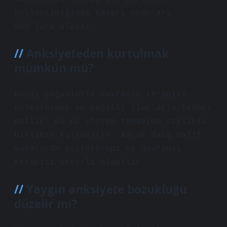
kullanıldığında başarı oranları
%90’lara ulaşır.
Anksiyeteden kurtulmak
mümkün mü?
Kaygı çoğunlukla davranış terapisi,
psikoterapi ve çeşitli ilaçlarla tedavi
edilir. Bu üç yöntem tedavide sıklıkla
birlikte kullanılır. Ancak daha hafif
vakalarda psikoterapi ve davranış
terapisi yeterli olabilir.
Yaygın anksiyete bozukluğu
düzelir mi?