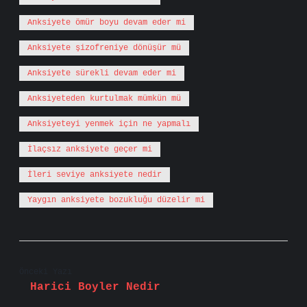
Anksiyete ömür boyu devam eder mi
Anksiyete şizofreniye dönüşür mü
Anksiyete sürekli devam eder mi
Anksiyeteden kurtulmak mümkün mü
Anksiyeteyi yenmek için ne yapmalı
İlaçsız anksiyete geçer mi
İleri seviye anksiyete nedir
Yaygın anksiyete bozukluğu düzelir mi
Önceki Yazı
Harici Boyler Nedir