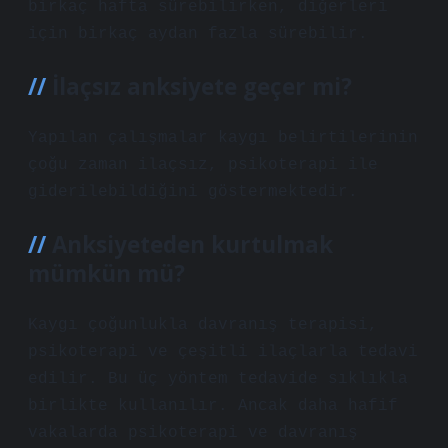
birkaç hafta sürebilirken, diğerleri
için birkaç aydan fazla sürebilir.
İlaçsız anksiyete geçer mi?
Yapılan çalışmalar kaygı belirtilerinin
çoğu zaman ilaçsız, psikoterapi ile
giderilebildiğini göstermektedir.
Anksiyeteden kurtulmak
mümkün mü?
Kaygı çoğunlukla davranış terapisi,
psikoterapi ve çeşitli ilaçlarla tedavi
edilir. Bu üç yöntem tedavide sıklıkla
birlikte kullanılır. Ancak daha hafif
vakalarda psikoterapi ve davranış