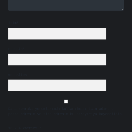
İsim*
E-Posta*
Web Sitesi
Daha sonraki yorumlarımda kullanılması için adım, e-
posta adresim ve site adresim bu tarayıcıya kaydedilsin.
10 - 4 kaçtır?
*