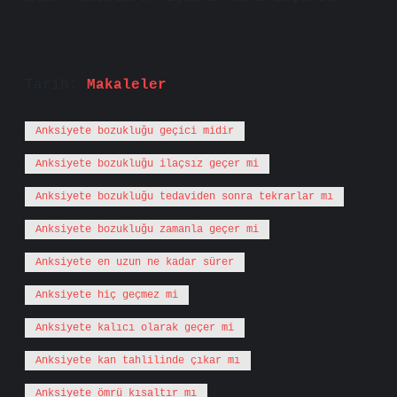
Tarih:
Makaleler
Anksiyete bozukluğu geçici midir
Anksiyete bozukluğu ilaçsız geçer mi
Anksiyete bozukluğu tedaviden sonra tekrarlar mı
Anksiyete bozukluğu zamanla geçer mi
Anksiyete en uzun ne kadar sürer
Anksiyete hiç geçmez mi
Anksiyete kalıcı olarak geçer mi
Anksiyete kan tahlilinde çıkar mı
Anksiyete ömrü kısaltır mı