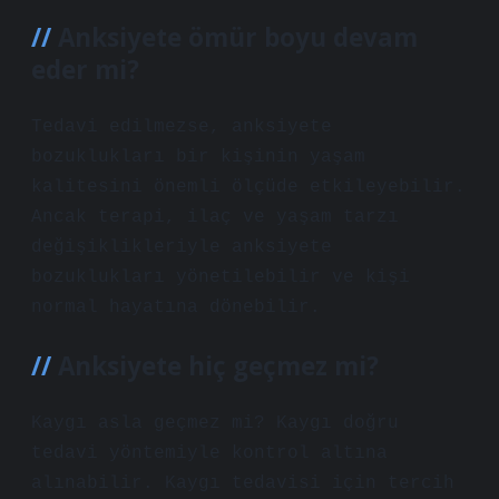
Anksiyete ömür boyu devam
eder mi?
Tedavi edilmezse, anksiyete
bozuklukları bir kişinin yaşam
kalitesini önemli ölçüde etkileyebilir.
Ancak terapi, ilaç ve yaşam tarzı
değişiklikleriyle anksiyete
bozuklukları yönetilebilir ve kişi
normal hayatına dönebilir.
Anksiyete hiç geçmez mi?
Kaygı asla geçmez mi? Kaygı doğru
tedavi yöntemiyle kontrol altına
alınabilir. Kaygı tedavisi için tercih