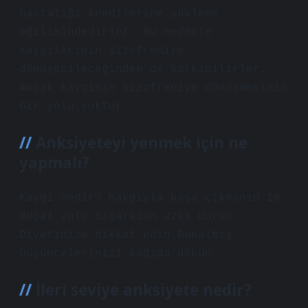
hastalığı kendilerine yükleme
eğilimindedirler. Bu nedenle
kaygılarının şizofreniye
dönüşebileceğinden de korkabilirler.
Ancak kaygının şizofreniye dönüşmesinin
bir yolu yoktur.
Anksiyeteyi yenmek için ne
yapmalı?
Kaygı nedir? Kaygıyla başa çıkmanın 10
doğal yolu Sigaradan uzak durun
Diyetinize dikkat edin Bunalmış
Düşüncelerinizi kağıda dökün
İleri seviye anksiyete nedir?