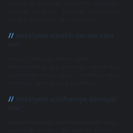
edilen ve önerilen yöntemler arasında
konuşma terapisi, bilişsel davranışçı
terapi veya ilaç yer alabilir.
Anksiyete sürekli devam eder
mi?
Kaygı, herkesin zaman zaman
deneyimlediği bir duygudur. Ancak bazı
insanlarda kaygı kalıcı olabilir veya
sebepsiz yere ortaya çıkabilir.
Anksiyete şizofreniye dönüşür
mü?
Kaygı bozukluğu olan hastalarda kaygı
bozukluğu vardır. Bu nedenle birçok