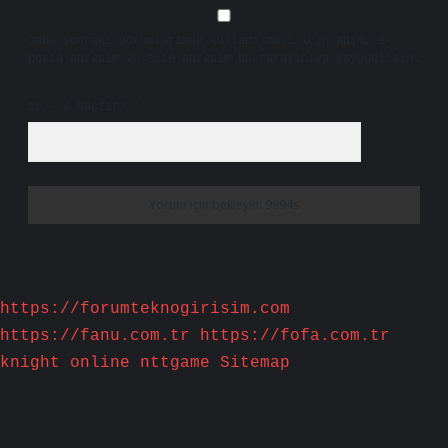
Daha sonraki yorumlarımda kullanılması için adım, e-
posta adresim ve site adresim bu tarayıcıya kaydedilsin.
10 - 4 kaçtır?
*
https://forumteknogirisim.com
https://fanu.com.tr
https://fofa.com.tr
knight online
nttgame
Sitemap