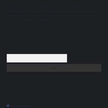
Hukuka ve yasal düzenlemelere aykırı olduğunu
düşündüğünüz içerikleri,
backlinkpanelicomtr@gmail.com
adresine bildirmeniz halinde, ilgili içerikler yasal
süre içerisinde sitemizden kaldırılacaktır.
Arama
Son yorumlar