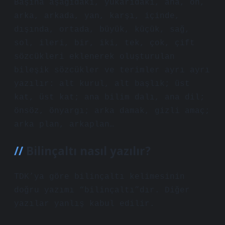
Başına aşağıdaki, yukarıdaki, ana, ön,
arka, arkada, yan, karşı, içinde,
dışında, ortada, büyük, küçük, sağ,
sol, ileri, bir, iki, tek, çok, çift
sözcükleri eklenerek oluşturulan
bileşik sözcükler ve terimler ayrı ayrı
yazılır: alt kurul, alt başlık; üst
kat, üst kat; ana bilim dalı, ana dil;
önsöz, önyargı; arka damak, gizli amaç;
arka plan, arkaplan…
Bilinçaltı nasıl yazılır?
TDK’ya göre bilinçaltı kelimesinin
doğru yazımı “bilinçaltı”dır. Diğer
yazılar yanlış kabul edilir.