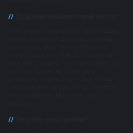
kelimeleri bulunur.
Öz güven kelimesi nasıl yazılır?
“Confidence” kelimesinin doğru yazımı
yaygın olarak yanlış anlaşılmaktadır.
Birçok kişi bunu “self-confidence”
olarak yazsa da, Türk Dil Kurumu’na
göre doğru yazımı “self-confidence”dır.
Türk Dil Kurumu’na (TDK) göre,
confidence kelimesinin doğru yazımı
“self-confidence”dır. Yani, “essence”
ve “confidence” kelimeleri ayrı ayrı
yazılır.
Ön yargı nasıl yazılır?