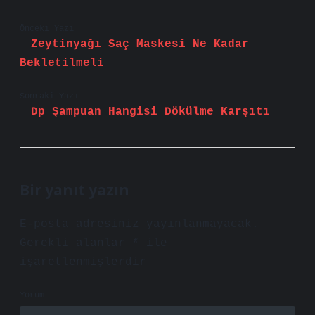
Önceki Yazı
Zeytinyağı Saç Maskesi Ne Kadar
Bekletilmeli
Sonraki Yazı
Dp Şampuan Hangisi Dökülme Karşıtı
Bir yanıt yazın
E-posta adresiniz yayınlanmayacak.
Gerekli alanlar
*
ile
işaretlenmişlerdir
Yorum