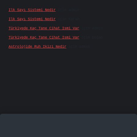
Ilk Sayı Sistemi Nedir
için
admin
Ilk Sayı Sistemi Nedir
için
Karan
Türkiyede Kaç Tane Cihat Ismi Var
için
admin
Türkiyede Kaç Tane Cihat Ismi Var
için
Doğan
Astrolojide Ruh Ikizi Nedir
için
admin
famecasino
vd casino
betexper.xyz
betci
betci.bet