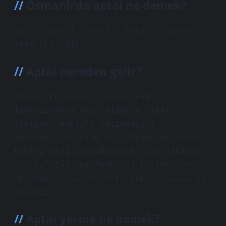
Osmanlı’da aptal ne demek?
Aptal: aptal, akıllı, budala, aptal
adam (LO, 20).
Aptal nereden gelir?
“Dumm” kelimesi, kökeni Eski
İskandinavca olan Almanca “seely”
(anlamı “mutlu”) kelimesiyle
akrabadır.16 Ekim 2021″Dumm” kelimesi,
kökeni Eski İskandinavca olan Almanca
“seely” (anlamı “mutlu”) kelimesiyle
akrabadır. kökeni Eski İskandinavca’ya
dayanır.
Aptal yerine ne demek?