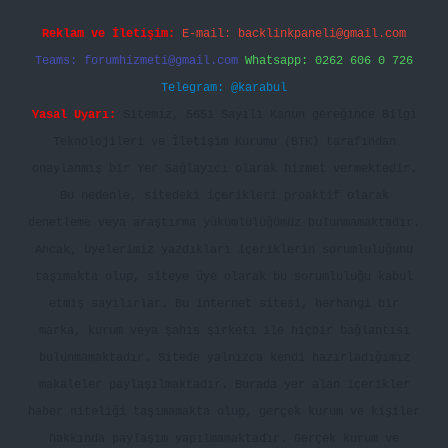
Reklam ve İletişim:
E-mail:
backlinkpaneli@gmail.com
Teams:
forumhizmeti@gmail.com
Whatsapp: 0262 606 0 726
Telegram: @karabul
Yasal Uyarı:
Sitemiz, 5651 Sayılı Kanun gereğince Bilgi
Teknolojileri ve İletişim Kurumu (BTK) tarafından
onaylanmış bir Yer Sağlayıcı olarak hizmet vermektedir.
Bu nedenle, sitedeki içerikleri proaktif olarak
denetleme veya araştırma yükümlülüğümüz bulunmamaktadır.
Ancak, üyelerimiz yazdıkları içeriklerin sorumluluğunu
taşımakta olup, siteye üye olarak bu sorumluluğu kabul
etmiş sayılırlar. Bu internet sitesi, herhangi bir
marka, kurum veya şahıs şirketi ile hiçbir bağlantısı
bulunmamaktadır. Sitede yalnızca kendi hazırladığımız
makaleler paylaşılmaktadır. Burada yer alan içerikler
haber niteliği taşımamakta olup, gerçek kurum ve kişiler
hakkında paylaşım yapılmamaktadır. Gerçek kurum ve