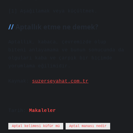
[1] Aşağılamak veya küçültmek.
Aptallık etme ne demek?
Aptallık, kabaca, çevremizde olup
biteni anlayamama ve bunun sonucunda da
olguları kaba ve çarpık bir biçimde
yorumlama eğilimidir.
Kaynak:
suzerseyahat.com.tr
Tarih:
Makaleler
Aptal kelimesi küfür mü
Aptal manası nedir