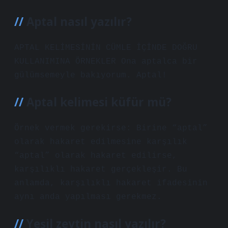
Aptal nasıl yazılır?
APTAL KELİMESİNİN CÜMLE İÇİNDE DOĞRU
KULLANIMINA ÖRNEKLER Ona aptalca bir
gülümsemeyle bakıyorum. Aptal!
Aptal kelimesi küfür mü?
Örnek vermek gerekirse: Birine “aptal”
olarak hakaret edilmesine karşılık
“aptal” olarak hakaret edilirse,
karşılıklı hakaret gerçekleşir. Bu
anlamda, karşılıklı hakaret ifadesinin
aynı anda yapılması gerekmez.
Yeşil zeytin nasıl yazılır?