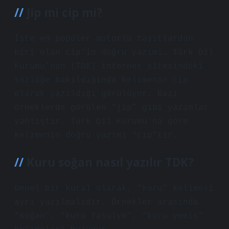
Jip mi cip mi?
İşte en popüler motorlu taşıtlardan
biri olan cip’in doğru yazımı… Türk Dil
Kurumu’nun (TDK) internet sitesindeki
sözlüğe bakıldığında kelimenin cip
olarak yazıldığı görülüyor. Bazı
örneklerde görülen “jip” gibi yazımlar
yanlıştır. Türk Dil Kurumu’na göre
kelimenin doğru yazımı “cip”tir.
Kuru soğan nasıl yazılır TDK?
Genel bir kural olarak, “kuru” kelimesi
ayrı yazılmalıdır. Örnekler arasında
“soğan”, “kuru fasulye”, “kuru yemiş”