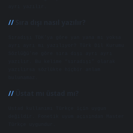
ayrı yazılır.
Sıra dışı nasıl yazılır?
Sıradışı TDK’ya göre yan yana mı yoksa
ayrı ayrı mı yazılıyor? Türk Dil Kurumu
Sözlüğü’ne göre sıra dışı ayrı ayrı
yazılır. Bu kelime “sıradışı” olarak
yazılırsa sözlükte hiçbir anlam
bulunamaz.
Üstat mı üstad mı?
Ustad kullanımı Türkçe için uygun
değildir. Fonetik uyum açısından Master
Türkçe uygundur.