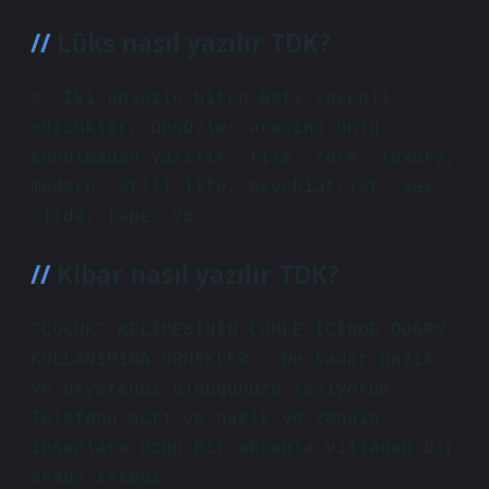
Lüks nasıl yazılır TDK?
3. İki ünsüzle biten Batı kökenli
sözcükler, ünsüzler arasına ünlü
konulmadan yazılır: film, form, luxury,
modern, still life, psychiatrist, sex,
slide, tape, vb.
Kibar nasıl yazılır TDK?
“ÇOCUK” KELİMESİNİN CÜMLE İÇİNDE DOĞRU
KULLANIMINA ÖRNEKLER – Ne kadar nazik
ve beyefendi olduğunuzu seviyorum. –
Telefonu açtı ve nazik ve zengin
insanlara özgü bir aksanla villadan bir
araba istedi.