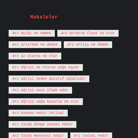
Tarih:
Makaleler
Arz açığı ne demek
Arz artarsa fiyat ne olur
Arz artırmak ne demek
Arz artışı ne demek
Arz az olursa ne olur
Arz eğrisi ne olursa sağa kayar
Arz eğrisi neden pozitif eğimlidir
Arz eğrisi neyi ifade eder
Arz eğrisi sağa kayarsa ne olur
Arz kanunu nedir iktisat
Arz talep denge yasası nedir
Arz talep meselesi nedir
Arz tanımı nedir