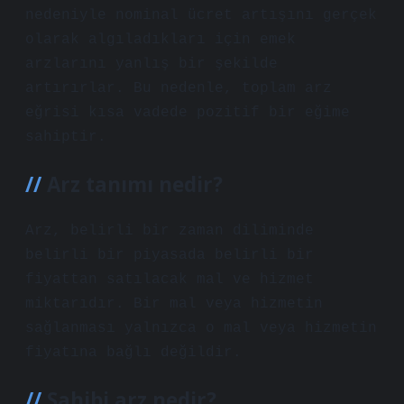
nedeniyle nominal ücret artışını gerçek
olarak algıladıkları için emek
arzlarını yanlış bir şekilde
artırırlar. Bu nedenle, toplam arz
eğrisi kısa vadede pozitif bir eğime
sahiptir.
Arz tanımı nedir?
Arz, belirli bir zaman diliminde
belirli bir piyasada belirli bir
fiyattan satılacak mal ve hizmet
miktarıdır. Bir mal veya hizmetin
sağlanması yalnızca o mal veya hizmetin
fiyatına bağlı değildir.
Sahibi arz nedir?