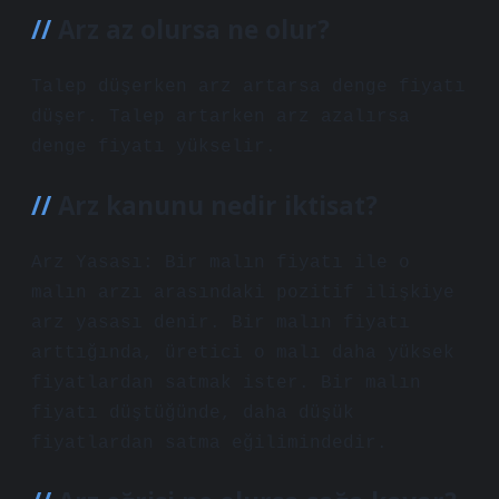
Arz az olursa ne olur?
Talep düşerken arz artarsa ​​denge fiyatı
düşer. Talep artarken arz azalırsa
denge fiyatı yükselir.
Arz kanunu nedir iktisat?
Arz Yasası: Bir malın fiyatı ile o
malın arzı arasındaki pozitif ilişkiye
arz yasası denir. Bir malın fiyatı
arttığında, üretici o malı daha yüksek
fiyatlardan satmak ister. Bir malın
fiyatı düştüğünde, daha düşük
fiyatlardan satma eğilimindedir.