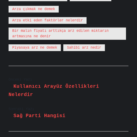
Arza çıkmak ne demek
Arza etki eden faktörler nelerdir
Bir malın fiyatı arttıkça arz edilen miktarın
artmasına ne denir
Piyasaya arz ne demek
Sahibi arz nedir
Önceki Yazı
Kullanıcı Arayüz Özellikleri
Nelerdir
Sonraki Yazı
Sağ Parti Hangisi