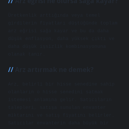
Arz eğrisi ne olursa sağa kayar?
Üretkenlik arttığında veya temel
girdilerin fiyatları düştüğünde toplam
arz eğrisi sağa kayar ve bu da daha
düşük enflasyon, daha yüksek çıktı ve
daha düşük işsizlik kombinasyonuna
olanak tanır.
Arz artırmak ne demek?
Arz, belirli bir hisse senedine sahip
olanların o hisse senedini satmak
istemesi anlamına gelir. Satıcıların
talepleri, satışa sunulan envanter
miktarını ve satış fiyatını belirler.
Satıcılar envanterin daha büyük bir