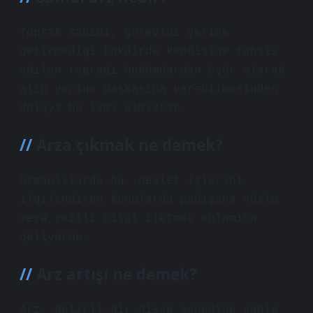
Toprak sahibi, görevini yerine
getirmediği takdirde kendisine tahsis
edilen toprağı hükümdardan öşür olarak
alıp yerine başkasına verebilmesinden
dolayı bu ismi almıştır.
Arza çıkmak ne demek?
Osmanlılarda bu, devlet işlerini
ilgilendiren konularda padişaha sözlü
veya yazılı bilgi iletmek anlamına
geliyordu.
Arz artışı ne demek?
Arz, belirli bir hisse senedine sahip