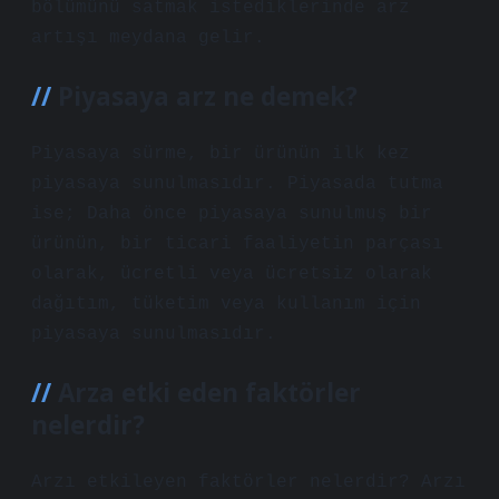
bölümünü satmak istediklerinde arz
artışı meydana gelir.
Piyasaya arz ne demek?
Piyasaya sürme, bir ürünün ilk kez
piyasaya sunulmasıdır. Piyasada tutma
ise; Daha önce piyasaya sunulmuş bir
ürünün, bir ticari faaliyetin parçası
olarak, ücretli veya ücretsiz olarak
dağıtım, tüketim veya kullanım için
piyasaya sunulmasıdır.
Arza etki eden faktörler
nelerdir?
Arzı etkileyen faktörler nelerdir? Arzı