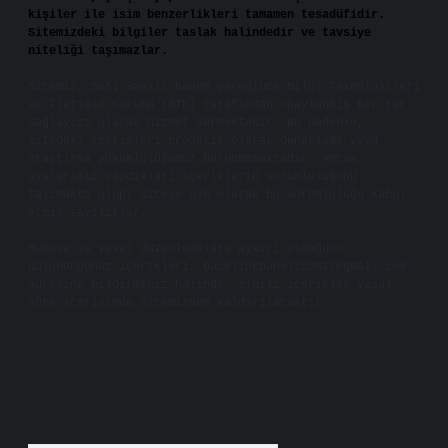
kişiler ile isim benzerlikleri tamamen tesadüfidir.
Sitemizdeki bilgiler taslak halindedir ve tavsiye
niteliği taşımazlar.
Sitemiz, 5651 Sayılı Kanun gereğince Bilgi Teknolojileri
ve İletişim Kurumu (BTK) tarafından onaylanmış bir Yer
Sağlayıcı olarak hizmet vermektedir. Bu nedenle,
sitedeki içerikleri proaktif olarak denetleme veya
araştırma yükümlülüğümüz bulunmamaktadır. Ancak,
üyelerimiz yazdıkları içeriklerin sorumluluğunu
taşımakta olup, siteye üye olarak bu sorumluluğu kabul
etmiş sayılırlar.
Hukuka ve yasal düzenlemelere aykırı olduğunu
düşündüğünüz içerikleri,
backlinkpanelicomtr@gmail.com
adresine bildirmeniz halinde, ilgili içerikler yasal
süre içerisinde sitemizden kaldırılacaktır.