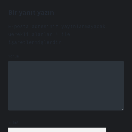
Bir yanıt yazın
E-posta adresiniz yayınlanmayacak.
Gerekli alanlar
*
ile
işaretlenmişlerdir
Yorum
İsim*