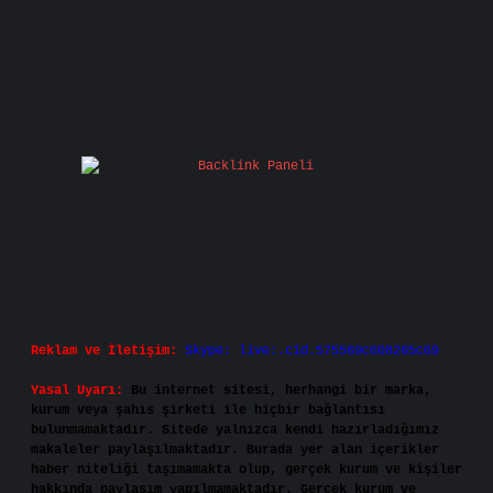
Reklam ve İletişim:
Skype: live:.cid.575569c608265c69
Yasal Uyarı:
Bu internet sitesi, herhangi bir marka,
kurum veya şahıs şirketi ile hiçbir bağlantısı
bulunmamaktadır. Sitede yalnızca kendi hazırladığımız
makaleler paylaşılmaktadır. Burada yer alan içerikler
haber niteliği taşımamakta olup, gerçek kurum ve kişiler
hakkında paylaşım yapılmamaktadır. Gerçek kurum ve