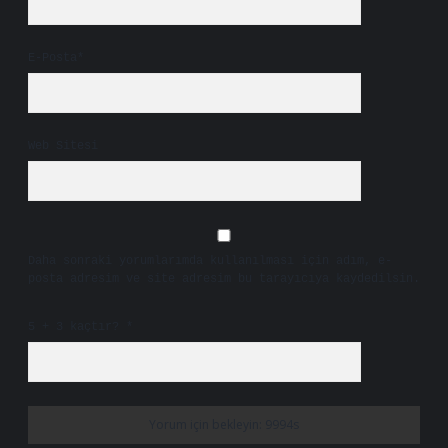
E-Posta*
Web Sitesi
Daha sonraki yorumlarımda kullanılması için adım, e-
posta adresim ve site adresim bu tarayıcıya kaydedilsin.
5 + 3 kaçtır?
*