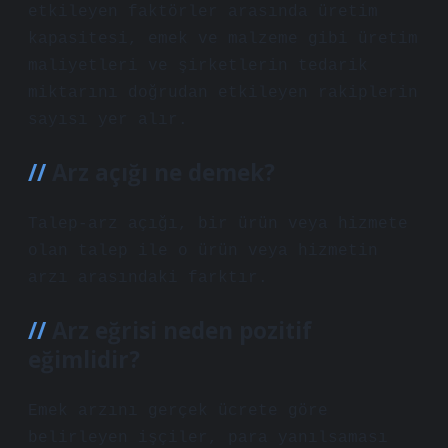
etkileyen faktörler arasında üretim
kapasitesi, emek ve malzeme gibi üretim
maliyetleri ve şirketlerin tedarik
miktarını doğrudan etkileyen rakiplerin
sayısı yer alır.
Arz açığı ne demek?
Talep-arz açığı, bir ürün veya hizmete
olan talep ile o ürün veya hizmetin
arzı arasındaki farktır.
Arz eğrisi neden pozitif
eğimlidir?
Emek arzını gerçek ücrete göre
belirleyen işçiler, para yanılsaması