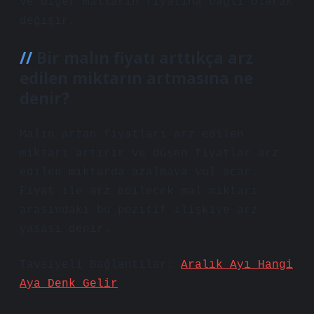
ve diğer malların fiyatına bağlı olarak
değişir.
Bir malın fiyatı arttıkça arz
edilen miktarın artmasına ne
denir?
Malın artan fiyatları arz edilen
miktarı artırır ve düşen fiyatlar arz
edilen miktarda azalmaya yol açar.
Fiyat ile arz edilecek mal miktarı
arasındaki bu pozitif ilişkiye arz
yasası denir.
Tavsiyeli Bağlantılar:
Aralık Ayı Hangi
Aya Denk Gelir