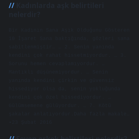
Kadınlarda aşk belirtileri
nelerdir?
Bir Kadının Sana Aşık Olduğunu Gösteren
10 İşaret Sana baktığında, gözleri sana
sabitlenmiştir… … 2. Senin yanında
kendini çok rahat hissetmiyordur. … 3.
Sorunu hemen cevaplamıyordur. …
Mantıklı düşünemiyordur. … Senin
yanında kendini çirkin ve güvensiz
hissediyor olsa da, senin yokluğunda
kendini çok özel hissediyordur. …
Gülümsemene gülüyordur. … 7. Kötü
şakalar anlatıyordur.Daha fazla makale…
•23 Şubat 2016
Seven erkek belirtileri nelerdir?