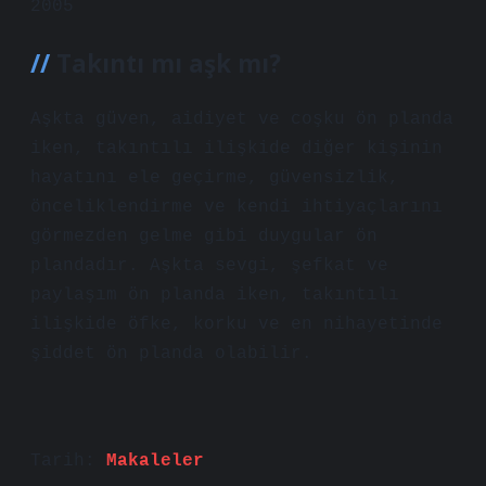
2005
Takıntı mı aşk mı?
Aşkta güven, aidiyet ve coşku ön planda
iken, takıntılı ilişkide diğer kişinin
hayatını ele geçirme, güvensizlik,
önceliklendirme ve kendi ihtiyaçlarını
görmezden gelme gibi duygular ön
plandadır. Aşkta sevgi, şefkat ve
paylaşım ön planda iken, takıntılı
ilişkide öfke, korku ve en nihayetinde
şiddet ön planda olabilir.
Tarih:
Makaleler