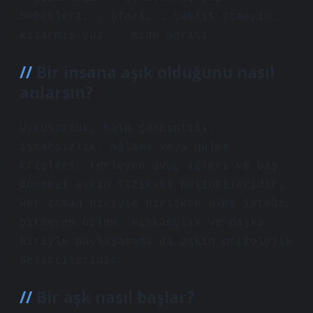
bebekleri. … öfori. … taklit etmeyin. …
kızarmış yüz. … mide ağrısı
Bir insana aşık olduğunu nasıl
anlarsın?
Uykusuzluk, kalp çarpıntısı,
iştahsızlık, ağlama veya gülme
krizleri, terleyen avuç içleri ve baş
dönmesi aşkın fiziksel belirtileridir.
Her zaman biriyle birlikte olma isteği,
bitmeyen özlem, kıskançlık ve başka
biriyle paylaşamama da aşkın psikolojik
belirtileridir.
Bir aşk nasıl başlar?