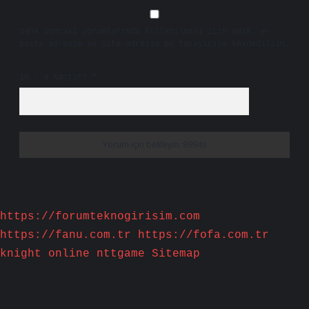
Daha sonraki yorumlarımda kullanılması için adım, e-
posta adresim ve site adresim bu tarayıcıya kaydedilsin.
10 - 4 kaçtır?
*
https://forumteknogirisim.com
https://fanu.com.tr
https://fofa.com.tr
knight online
nttgame
Sitemap