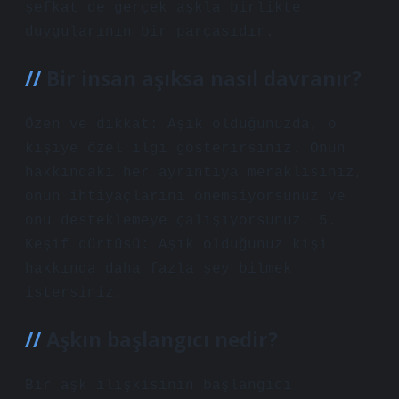
şefkat de gerçek aşkla birlikte
duygularının bir parçasıdır.
Bir insan aşıksa nasıl davranır?
Özen ve dikkat: Aşık olduğunuzda, o
kişiye özel ilgi gösterirsiniz. Onun
hakkındaki her ayrıntıya meraklısınız,
onun ihtiyaçlarını önemsiyorsunuz ve
onu desteklemeye çalışıyorsunuz. 5.
Keşif dürtüsü: Aşık olduğunuz kişi
hakkında daha fazla şey bilmek
istersiniz.
Aşkın başlangıcı nedir?
Bir aşk ilişkisinin başlangıcı