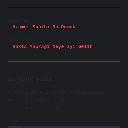
Önceki Yazı
Azamet Sahibi Ne Demek
Sonraki Yazı
Bakla Yapragi Neye Iyi Gelir
Bir yanıt yazın
E-posta adresiniz yayınlanmayacak.
Gerekli alanlar
*
ile
işaretlenmişlerdir
Yorum