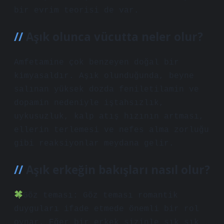
bir evrim teorisi de var.
Aşık olunca vücutta neler olur?
Amfetamine çok benzeyen doğal bir
kimyasaldır. Aşık olunduğunda, beyne
salınan yüksek dozda feniletilamin ve
dopamin nedeniyle iştahsızlık,
uykusuzluk, kalp atış hızının artması,
ellerin terlemesi ve nefes alma zorluğu
gibi reaksiyonlar meydana gelir.
Aşık erkeğin bakışları nasıl olur?
Göz teması: Göz teması romantik
duyguları ifade etmede önemli bir rol
oynar. Eğer bir erkek sizinle sık sık