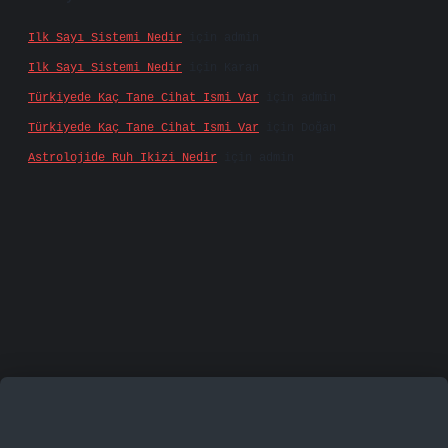
Ilk Sayı Sistemi Nedir
için
admin
Ilk Sayı Sistemi Nedir
için
Karan
Türkiyede Kaç Tane Cihat Ismi Var
için
admin
Türkiyede Kaç Tane Cihat Ismi Var
için
Doğan
Astrolojide Ruh Ikizi Nedir
için
admin
mecasino
vd casino
betexper.xyz
betci
betci.bet
ht