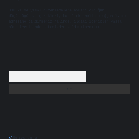
Hukuka ve yasal düzenlemelere aykırı olduğunu
düşündüğünüz içerikleri,
backlinkpanelicomtr@gmail.com
adresine bildirmeniz halinde, ilgili içerikler yasal
süre içerisinde sitemizden kaldırılacaktır.
Arama
Son yorumlar