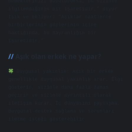
bebeklerinizi büyütüyorsa, bu sizinle
ilgilendiğinin bir işaretidir,” diyor
Işık ve ekliyor: “Aşıklar saatlerce
birbirlerinin gözlerinin içine
baktığında, bu hayranlığın bir
işaretidir.”
Aşık olan erkek ne yapar?
Duygusal yakınlık: Aşık bir erkek
genellikle duygusal yakınlık arar. İlgi
gösterir, sizinle daha fazla zaman
geçirir ve sizinle ayrıntılı olarak
iletişim kurar. İç dünyasını paylaşma,
duygusal destek sağlama ve sorunları
iletme isteği gösterebilir.