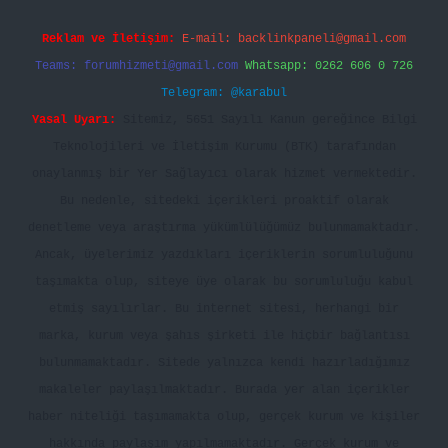
Reklam ve İletişim:
E-mail:
backlinkpaneli@gmail.com
Teams:
forumhizmeti@gmail.com
Whatsapp: 0262 606 0 726
Telegram: @karabul
Yasal Uyarı:
Sitemiz, 5651 Sayılı Kanun gereğince Bilgi
Teknolojileri ve İletişim Kurumu (BTK) tarafından
onaylanmış bir Yer Sağlayıcı olarak hizmet vermektedir.
Bu nedenle, sitedeki içerikleri proaktif olarak
denetleme veya araştırma yükümlülüğümüz bulunmamaktadır.
Ancak, üyelerimiz yazdıkları içeriklerin sorumluluğunu
taşımakta olup, siteye üye olarak bu sorumluluğu kabul
etmiş sayılırlar. Bu internet sitesi, herhangi bir
marka, kurum veya şahıs şirketi ile hiçbir bağlantısı
bulunmamaktadır. Sitede yalnızca kendi hazırladığımız
makaleler paylaşılmaktadır. Burada yer alan içerikler
haber niteliği taşımamakta olup, gerçek kurum ve kişiler
hakkında paylaşım yapılmamaktadır. Gerçek kurum ve