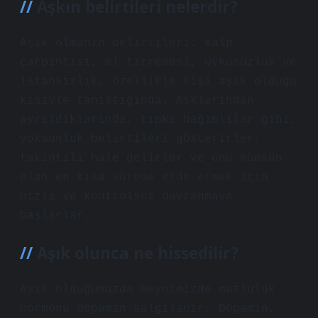
Aşkın belirtileri nelerdir?
Aşık olmanın belirtileri: kalp
çarpıntısı, el titremesi, uykusuzluk ve
iştahsızlık, özellikle kişi aşık olduğu
kişiyle tanıştığında. Aşklarından
ayrıldıklarında, tıpkı bağımlılar gibi,
yoksunluk belirtileri gösterirler,
takıntılı hale gelirler ve onu mümkün
olan en kısa sürede elde etmek için
hızlı ve kontrolsüz davranmaya
başlarlar.
Aşık olunca ne hissedilir?
Aşık olduğumuzda beynimizde mutluluk
hormonu dopamin salgılanır. Dopamin,