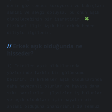
derin göz teması kuruyorsa ve bakışları
samimi ve sevgi doluysa, bu onun aşık
olabileceğinin bir işaretidir.
Fiziksel ilgi: Aşık bir erkek beden
diliyle ilgilenir.
Erkek aşık olduğunda ne
hisseder?
1) Erkekler aşık olduklarında
yüzlerinde farklı bir gülümseme
belirir. 2) Erkekler aşık olduklarında
daha heyecanlı olurlar ve hayata daha
sıkı sarılırlar. (İşsizler iş bulurlar
ve aşık oldukları için hayatın bir
anlamı olduğuna inanırlar.) 10 Temmuz