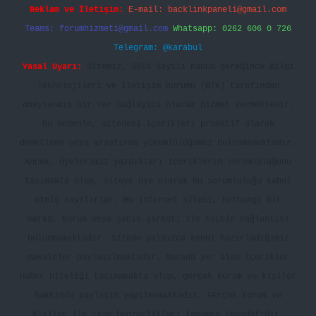
Reklam ve İletişim:
E-mail:
backlinkpaneli@gmail.com
Teams:
forumhizmeti@gmail.com
Whatsapp: 0262 606 0 726
Telegram: @karabul
Yasal Uyarı:
Sitemiz, 5651 Sayılı Kanun gereğince Bilgi
Teknolojileri ve İletişim Kurumu (BTK) tarafından
onaylanmış bir Yer Sağlayıcı olarak hizmet vermektedir.
Bu nedenle, sitedeki içerikleri proaktif olarak
denetleme veya araştırma yükümlülüğümüz bulunmamaktadır.
Ancak, üyelerimiz yazdıkları içeriklerin sorumluluğunu
taşımakta olup, siteye üye olarak bu sorumluluğu kabul
etmiş sayılırlar. Bu internet sitesi, herhangi bir
marka, kurum veya şahıs şirketi ile hiçbir bağlantısı
bulunmamaktadır. Sitede yalnızca kendi hazırladığımız
makaleler paylaşılmaktadır. Burada yer alan içerikler
haber niteliği taşımamakta olup, gerçek kurum ve kişiler
hakkında paylaşım yapılmamaktadır. Gerçek kurum ve
kişiler ile isim benzerlikleri tamamen tesadüfidir.