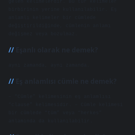
gelen kelimelerdir. Bu tür kelimeler
birbirinin yerine kullanılabilir. Eş
anlamlı kelimeler bir cümlede
değiştirildiğinde, cümlenin anlamı
değişmez veya bozulmaz.
Eşanlı olarak ne demek?
aynı zamanda, aynı zamanda.
Eş anlamlısı cümle ne demek?
– “Cümle” kelimesinin eş anlamlısı
“clause” kelimesidir. – Cümle kelimesi
bir cümlede “tüm” veya “herkes”
anlamında da kullanılabilir.