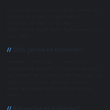
Zıt anlamlılar listesi Acemi-Uzman.Acı-
TatlıAç-Dolu.Hafif-KapalıHafif-
Karanlık.Yaramaz-Uysal.Ağır-
Hafif.Beyaz-Siyah.Daha fazla makale…•27
Mart 2023
Öldü yerine ne kullanılır?
“Geçmek”, “ayrılmak”, “Tanrı’nın
merhametine geçmek”, “Tanrı’ya gitmek”
ve “ölmek” kelimeleri ölüm hakkında çok
daha nazik hisler aktarır. Ayrıca,
ölümü görmezden gelen birçok tanım
vardır.
Kişi yerine ne kullanılır?