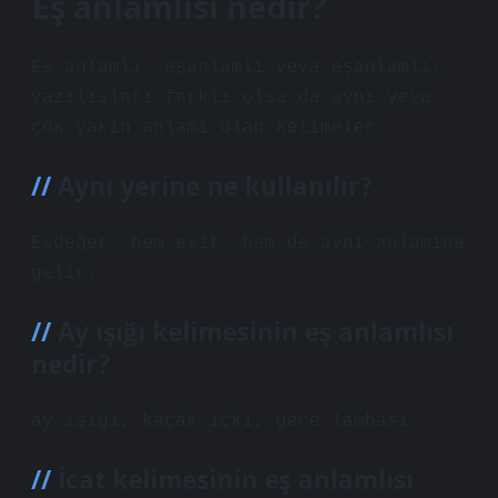
Eş anlamlısı nedir?
Eş anlamlı, eşanlamlı veya eşanlamlı;
yazılışları farklı olsa da aynı veya
çok yakın anlamı olan kelimeler.
Aynı yerine ne kullanılır?
Eşdeğer; hem eşit, hem de aynı anlamına
gelir.
Ay ışığı kelimesinin eş anlamlısı
nedir?
ay ışığı, kaçak içki, gece lambası
İcat kelimesinin eş anlamlısı