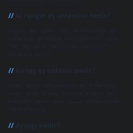
Continuously. Constantly.
Al rengin eş anlamlısı nedir?
Yaygın bir hata, “al” kelimesinin eş
anlamlısı olduğunu varsaymaktır, oysa
“al” kelimesi “al rengi, turuncu”
anlamına gelir.
Güneş eş anlamlı nedir?
Şems, güneş kelimesinin eş anlamlısı
olup, aynı anlamı taşıyan Arapça şms
kökünden gelen şams (شمس) kelimesinden
türetilmiştir.
Ayışığı nedir?