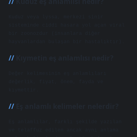
Kuduz eş anlamlısı nedir?
Kuduz veya lyssa, merkezi sinir
sisteminde ciddi hasara yol açan viral
bir zoonozdur (insanlara diğer
hayvanlardan bulaşan bir hastalıktır).
Kıymetin eş anlamlısı nedir?
Değer kelimesinin eş anlamlıları
değerlik, fiyat, önem, fayda ve
kıymettir.
Eş anlamlı kelimeler nelerdir?
Eş anlamlılar, farklı şekilde yazılan
ve telaffuz edilen ancak aynı anlama