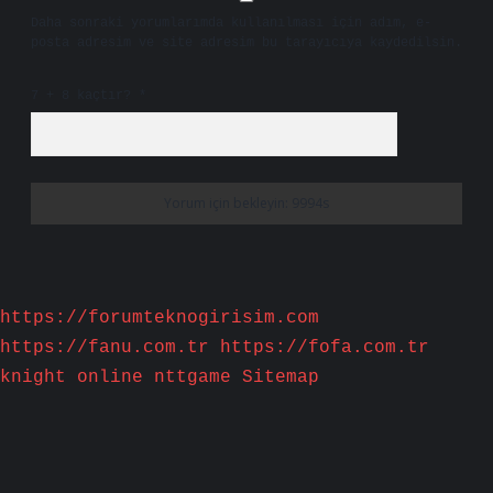
Daha sonraki yorumlarımda kullanılması için adım, e-
posta adresim ve site adresim bu tarayıcıya kaydedilsin.
7 + 8 kaçtır?
*
https://forumteknogirisim.com
https://fanu.com.tr
https://fofa.com.tr
knight online
nttgame
Sitemap