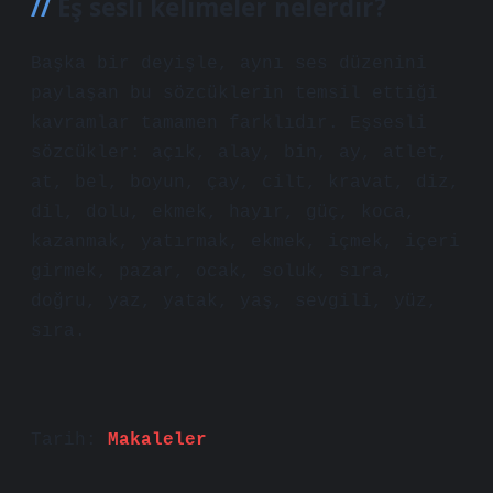
Eş sesli kelimeler nelerdir?
Başka bir deyişle, aynı ses düzenini
paylaşan bu sözcüklerin temsil ettiği
kavramlar tamamen farklıdır. Eşsesli
sözcükler: açık, alay, bin, ay, atlet,
at, bel, boyun, çay, cilt, kravat, diz,
dil, dolu, ekmek, hayır, güç, koca,
kazanmak, yatırmak, ekmek, içmek, içeri
girmek, pazar, ocak, soluk, sıra,
doğru, yaz, yatak, yaş, sevgili, yüz,
sıra.
Tarih:
Makaleler