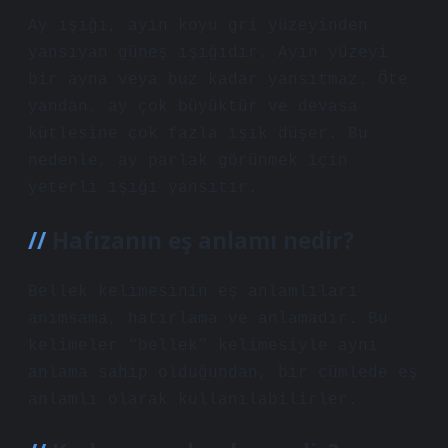
Ay ışığı, ayın koyu gri yüzeyinden
yansıyan güneş ışığıdır. Ayın yüzeyi
bir ayna veya buz kadar yansıtmaz. Öte
yandan, ay çok büyüktür ve devasa
kütlesine çok fazla ışık düşer. Bu
nedenle, ay parlak görünmek için
yeterli ışığı yansıtır.
Hafızanın eş anlamı nedir?
Bellek kelimesinin eş anlamlıları
anımsama, hatırlama ve anlamadır. Bu
kelimeler “bellek” kelimesiyle aynı
anlama sahip olduğundan, bir cümlede eş
anlamlı olarak kullanılabilirler.