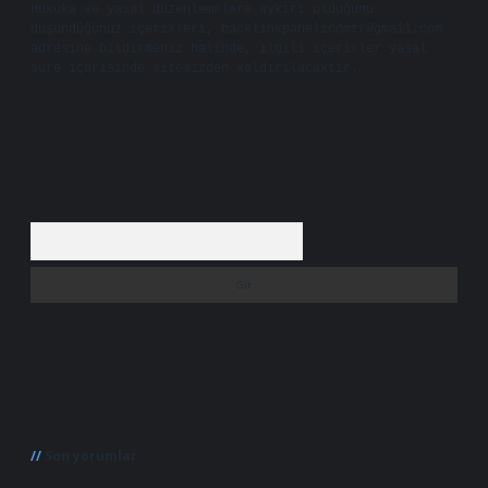
Hukuka ve yasal düzenlemelere aykırı olduğunu
düşündüğünüz içerikleri,
backlinkpanelicomtr@gmail.com
adresine bildirmeniz halinde, ilgili içerikler yasal
süre içerisinde sitemizden kaldırılacaktır.
Arama
Son yorumlar