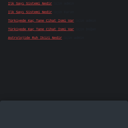
Ilk Sayı Sistemi Nedir
için
admin
Ilk Sayı Sistemi Nedir
için
Karan
Türkiyede Kaç Tane Cihat Ismi Var
için
admin
Türkiyede Kaç Tane Cihat Ismi Var
için
Doğan
Astrolojide Ruh Ikizi Nedir
için
admin
famecasino
vd casino
betexper.xyz
betci
betci.bet