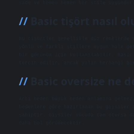
sade ve hemen hemen her stile uygundur
Basic tişört nasıl ol
Bu tişörtler genellikle düz renklerde 
yönlü ve farklı stillere uygun hale ge
bir görünüm için kullanılabilir. Basic
tercih edilir, ancak yılın herhangi bi
Basic oversize ne 
Artı beden büyük beden anlamına gelmez
bedenlere göre hazırlanan bu giysiler 
sahiptir. Giysiler vücuda tam otursa d
daha bol görünecektir.