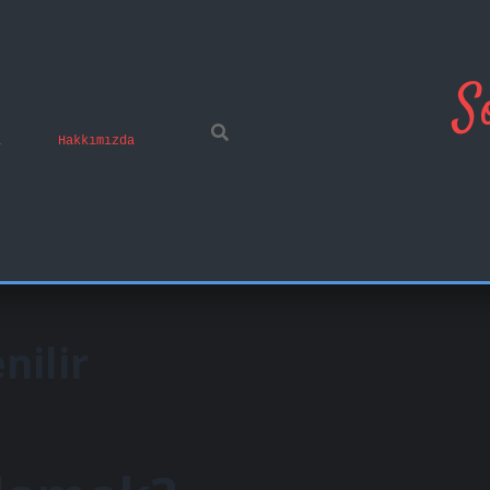
S
ı
Hakkımızda
nilir