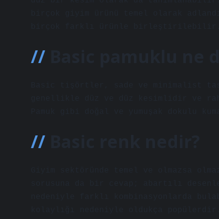
düz bir kesim olarak da tanımlanabilir
birçok giyim ürünü temel olarak adland
birçok farklı ürünle birleştirilebilir
Basic pamuklu ne 
Basic tişörtler, sade ve minimalist ta
genellikle düz ve düz kesimlidir ve ra
Pamuk gibi doğal ve yumuşak dokulu kum
Basic renk nedir?
Giyim sektöründe temel ve olmazsa olma
sorusuna da bir cevap; abartılı desenl
nedeniyle farklı kombinasyonlarda bula
kolaylığı nedeniyle oldukça popülerdir