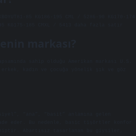
KBOYUT81-85 KG186-195 CML / 5286-90 KG170-174
95 KG175-185 CMXL / 5413 daha fazla satır
kenin markası?
apsamında sahip olduğu Amerikan markası U.S.
 erkek, kadın ve çocuğa yönelik şık ve göz
siyel”, “ana”, “basit” anlamına gelen
ade eder. Bu nedenle, basic tişörtler konfor
hiptir. Abartısız tasarlanan bu giysiler,