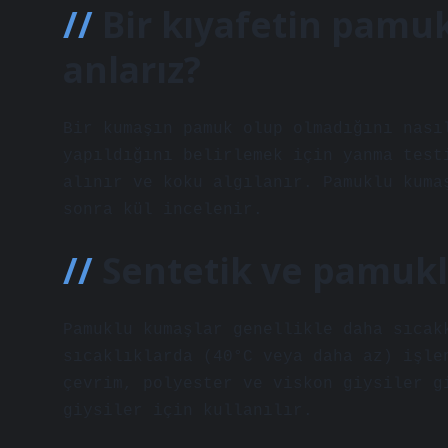
Bir kıyafetin pamu
anlarız?
Bir kumaşın pamuk olup olmadığını nası
yapıldığını belirlemek için yanma test
alınır ve koku algılanır. Pamuklu kuma
sonra kül incelenir.
Sentetik ve pamukl
Pamuklu kumaşlar genellikle daha sıcak
sıcaklıklarda (40°C veya daha az) işle
çevrim, polyester ve viskon giysiler g
giysiler için kullanılır.