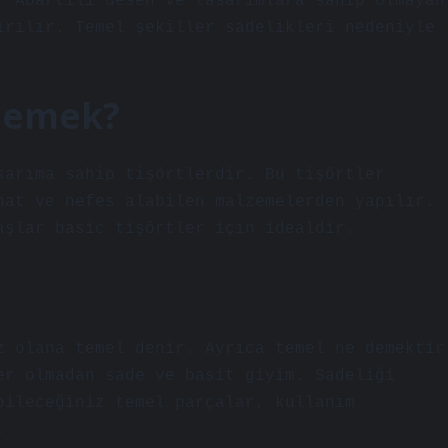
. Abartılı desen ve tasarımlara sahip olmayan
ırılır. Temel şekiller sadelikleri nedeniyle
.
demek?
sarıma sahip tişörtlerdir. Bu tişörtler
hat ve nefes alabilen malzemelerden yapılır.
aşlar basic tişörtler için idealdir.
z olana temel denir. Ayrıca temel ne demektir
er olmadan sade ve basit giyim. Sadeliği
bileceğiniz temel parçalar, kullanım
.