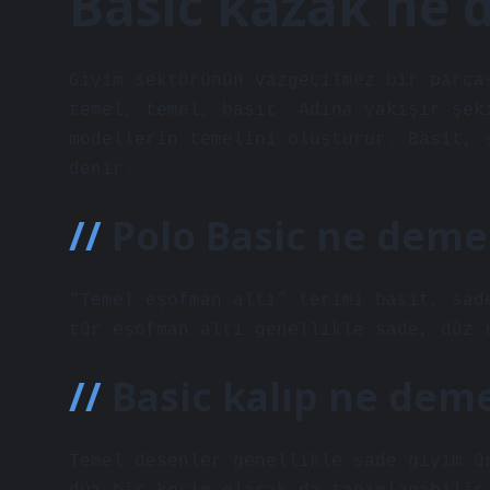
Basic kazak ne
Giyim sektörünün vazgeçilmez bir parça
temel, temel, basit. Adına yakışır şek
modellerin temelini oluşturur. Basit, 
denir.
Polo Basic ne deme
“Temel eşofman altı” terimi basit, sad
tür eşofman altı genellikle sade, düz 
Basic kalıp ne dem
Temel desenler genellikle sade giyim ü