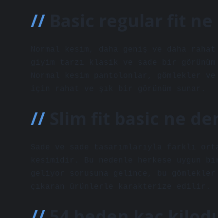
Basic regular fit n
Normal kesim, daha geniş ve daha rahat
giyim tarzı klasik ve sade bir görünüm
Normal kesim pantolonlar, gömlekler ve
için rahat ve şık bir görünüm sunar.
Slim fit basic ne d
Sade ve sade tasarımlarıyla farklı ort
kesimidir. Bu nedenle herkese uygun bi
geliyor sorusuna gelince, bu gömlekler
çıkaran ürünlerle karakterize edilir.
54 beden kaç kilod