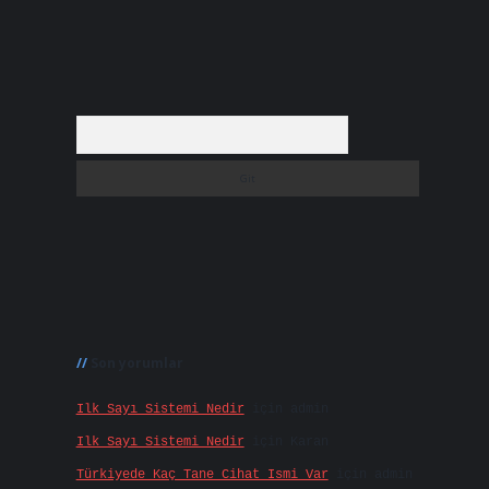
Arama
Son yorumlar
Ilk Sayı Sistemi Nedir
için
admin
Ilk Sayı Sistemi Nedir
için
Karan
Türkiyede Kaç Tane Cihat Ismi Var
için
admin