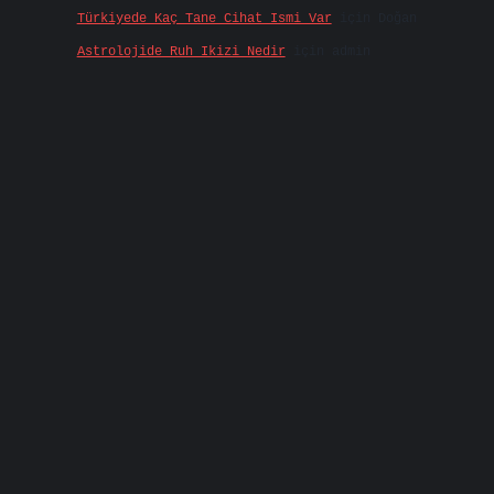
Türkiyede Kaç Tane Cihat Ismi Var
için
Doğan
Astrolojide Ruh Ikizi Nedir
için
admin