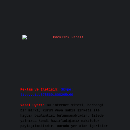
Reklam ve İletişim:
Skype:
live:.cid.575569c608265c69
Yasal Uyarı:
Bu internet sitesi, herhangi
bir marka, kurum veya şahıs şirketi ile
hiçbir bağlantısı bulunmamaktadır. Sitede
yalnızca kendi hazırladığımız makaleler
paylaşılmaktadır. Burada yer alan içerikler