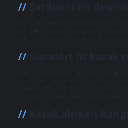
Şardonlu ne demek
Kalın bir yapıya sahip kumaşlara, yani
bir kumaş yapısı oluşturulur. Bu yapıy
çekilmesi gerekir. Bu, kumaşlara daha 
Standart fit kazak
Regular veya normal fit’in ne anlama g
vücut yapısına uyan bir giysinin kalıb
vücudun doğal hatlarını korur. Bol ve 
slim fit giysiler kadar sıkı oturmaz.
Kazak alırken hang