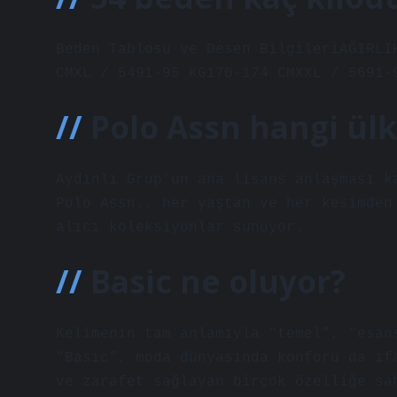
Beden Tablosu ve Desen BilgileriAĞIRLI
CMXL / 5491-95 KG170-174 CMXXL / 5691-
Polo Assn hangi ül
Aydınlı Grup’un ana lisans anlaşması k
Polo Assn., her yaştan ve her kesimden
alıcı koleksiyonlar sunuyor.
Basic ne oluyor?
Kelimenin tam anlamıyla “temel”, “esan
“Basic”, moda dünyasında konforu da if
ve zarafet sağlayan birçok özelliğe sa