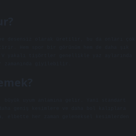
.
ur?
ve desensiz olarak üretilir, bu da onları çok
tirir. Hem spor bir görünüm hem de daha şık
 V yakalı tişörtler genellikle yaz aylarında
r zamanında giyilebilir.
demek?
, büyük uyum anlamına gelir. Yani standart
daha geniş kesimlere ve daha bol kalıplara
a, elbette her zaman geleneksel kesimlerden