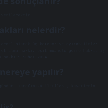
de sonuçlanır?
 verilecektir.
akları nelerdir?
 genel olarak üç kategoriye ayırabiliriz:
ret alma hakkı, eşit muamele görme hakkı, iş
a hakkı19 Şubat 2024
nereye yapılır?
gündür. Tarafımıza iletilen şikayetlerin
lir?