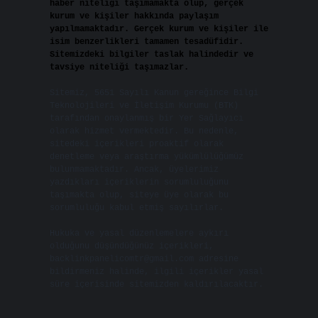
haber niteliği taşımamakta olup, gerçek
kurum ve kişiler hakkında paylaşım
yapılmamaktadır. Gerçek kurum ve kişiler ile
isim benzerlikleri tamamen tesadüfidir.
Sitemizdeki bilgiler taslak halindedir ve
tavsiye niteliği taşımazlar.
Sitemiz, 5651 Sayılı Kanun gereğince Bilgi
Teknolojileri ve İletişim Kurumu (BTK)
tarafından onaylanmış bir Yer Sağlayıcı
olarak hizmet vermektedir. Bu nedenle,
sitedeki içerikleri proaktif olarak
denetleme veya araştırma yükümlülüğümüz
bulunmamaktadır. Ancak, üyelerimiz
yazdıkları içeriklerin sorumluluğunu
taşımakta olup, siteye üye olarak bu
sorumluluğu kabul etmiş sayılırlar.
Hukuka ve yasal düzenlemelere aykırı
olduğunu düşündüğünüz içerikleri,
backlinkpanelicomtr@gmail.com
adresine
bildirmeniz halinde, ilgili içerikler yasal
süre içerisinde sitemizden kaldırılacaktır.