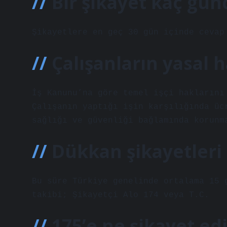
Bir şikayet kaç gün
Şikayetlere en geç 30 gün içinde cevap
Çalışanların yasal h
İş Kanunu’na göre temel işçi haklarını
Çalışanın yaptığı işin karşılığında üc
sağlığı ve güvenliği bağlamında korunm
Dükkan şikayetleri 
Bu süre Türkiye genelinde ortalama 15 
takibi; Şikayetçi Alo 174 veya T.C.
175’e ne şikayet edi