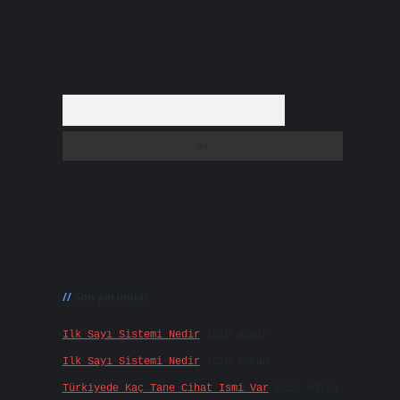
Arama
Son yorumlar
Ilk Sayı Sistemi Nedir
için
admin
Ilk Sayı Sistemi Nedir
için
Karan
Türkiyede Kaç Tane Cihat Ismi Var
için
admin