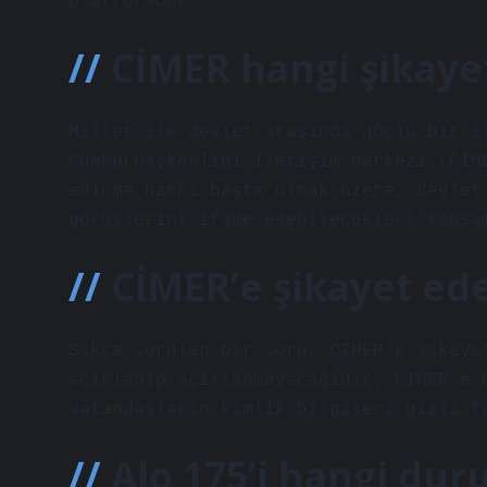
platformdur.
CİMER hangi şikaye
Millet ile devlet arasında güçlü bir i
Cumhurbaşkanlığı İletişim Merkezi (CİM
edinme hakkı başta olmak üzere, devlet
görüşlerini ifade edebilecekleri kapsa
CİMER’e şikayet ede
Sıkça sorulan bir soru, CIMER’e şikaye
açıklanıp açıklanmayacağıdır. CIMER’e 
vatandaşların kimlik bilgileri gizli t
Alo 175’i hangi dur