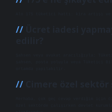
Alo 175 tüketici hattı: kira artışı ve
Ücret iadesi yapma
edilir?
Şahsen veya avukat aracılığıyla; Tüket
şahsen, posta yoluyla veya Tüketici Bi
ortamda yapılabilir.
Cimere özel sektör 
Merhaba, çok geç cevap verdiğim için ö
özel sektörde çalışırken devlet kuruml