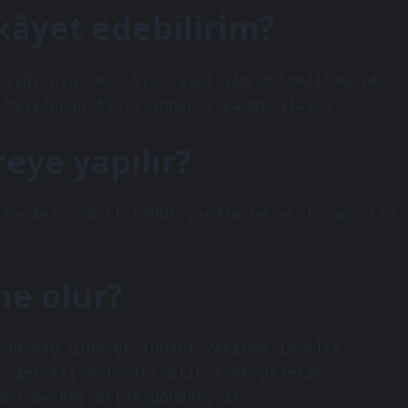
kâyet edebilirim?
nlığı’nın “ALO 170” İletişim Merkezi’ne ve
 milyondan fazla ihbar/şikayet ulaştı.
reye yapılır?
 Merkezi. Acil tıbbi yardım ve acil raporlar
ne olur?
 adrese giderek ihbarı yerinde inceler.
e gerekli önlemler alınır ve denetim
den merkez ofise gönderilir.