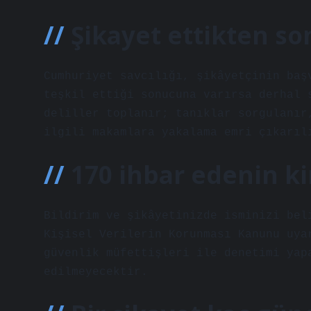
Şikayet ettikten so
Cumhuriyet savcılığı, şikâyetçinin baş
teşkil ettiği sonucuna varırsa derhal 
deliller toplanır; tanıklar sorgulanır
ilgili makamlara yakalama emri çıkarıl
170 ihbar edenin ki
Bildirim ve şikâyetinizde isminizi bel
Kişisel Verilerin Korunması Kanunu uya
güvenlik müfettişleri ile denetimi yap
edilmeyecektir.