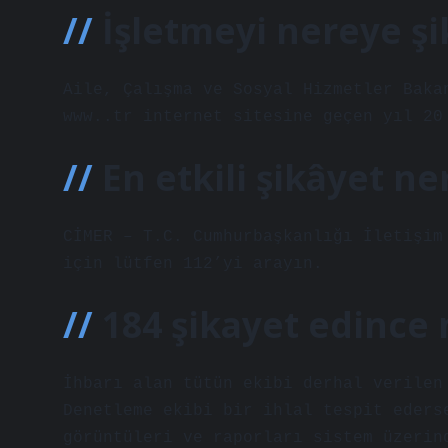
İşletmeyi nereye şi
Aile, Çalışma ve Sosyal Hizmetler Baka
www..tr internet sitesine geçen yıl 20
En etkili şikâyet ne
CİMER – T.C. Cumhurbaşkanlığı İletişim
için lütfen 112’yi arayın.
184 şikayet edince 
İhbarı alan tütün ekibi derhal verilen
Denetleme ekibi bir ihlal tespit eders
görüntüleri ve raporları sistem üzerin