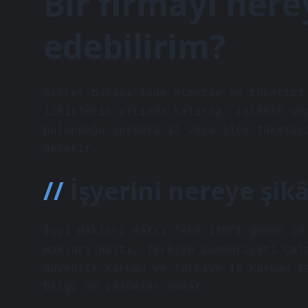
Bir firmayı nere
edebilirim?
Şirket parayı iade etmezse ve tüketici
limitlerin altında kalırsa, işlemin ya
bulunduğu yerdeki il veya ilçe tüketic
gerekir.
İşyerini nereye şik
İşçi Hakları Hattı “ALO 170″i günün 24
Hakları Hattı, Türkiye Cumhuriyeti Çal
Güvenlik Kurumu ve Türkiye İş Kurumu t
bilgi ve çözümler sunar.