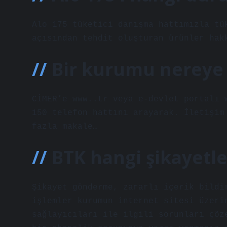
Alo 175 tüketici danışma hattımızla tü
açısından tehdit oluşturan ürünler hak
Bir kurumu nereye 
CİMER’e www..tr veya e-devlet portalı 
150 telefon hattını arayarak. İletişim
fazla makale…
BTK hangi şikayetl
Şikayet gönderme, zararlı içerik bildi
işlemler kurumun internet sitesi üzeri
sağlayıcıları ile ilgili sorunları çöz