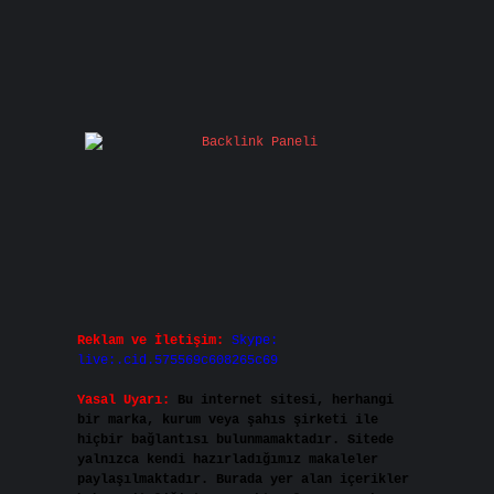
Reklam ve İletişim:
Skype:
live:.cid.575569c608265c69
Yasal Uyarı:
Bu internet sitesi, herhangi
bir marka, kurum veya şahıs şirketi ile
hiçbir bağlantısı bulunmamaktadır. Sitede
yalnızca kendi hazırladığımız makaleler
paylaşılmaktadır. Burada yer alan içerikler