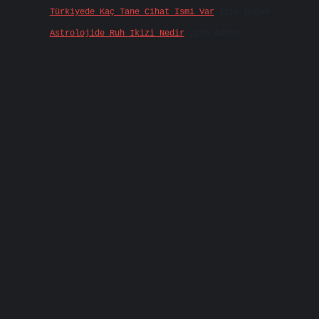
Türkiyede Kaç Tane Cihat Ismi Var
için
Doğan
Astrolojide Ruh Ikizi Nedir
için
admin