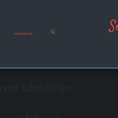
S
ı
Hakkımızda
mobil giriş
famecasino
vd casino
betexper.xyz
be
ayet Edebilirim