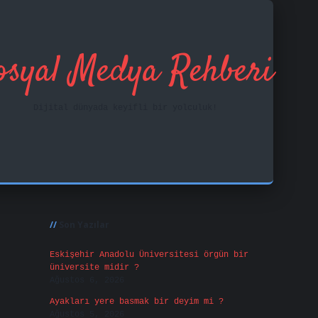
osyal Medya Rehberi
Dijital dünyada keyifli bir yolculuk!
Sidebar
tci
betci.bet
https://betci.co/
https://betci.or
Son Yazılar
Eskişehir Anadolu Üniversitesi örgün bir
üniversite midir ?
Ağustos 6, 2026
Ayakları yere basmak bir deyim mi ?
Ağustos 5, 2026