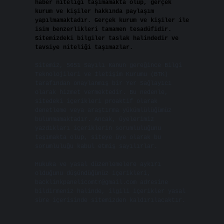
haber niteliği taşımamakta olup, gerçek
kurum ve kişiler hakkında paylaşım
yapılmamaktadır. Gerçek kurum ve kişiler ile
isim benzerlikleri tamamen tesadüfidir.
Sitemizdeki bilgiler taslak halindedir ve
tavsiye niteliği taşımazlar.
Sitemiz, 5651 Sayılı Kanun gereğince Bilgi
Teknolojileri ve İletişim Kurumu (BTK)
tarafından onaylanmış bir Yer Sağlayıcı
olarak hizmet vermektedir. Bu nedenle,
sitedeki içerikleri proaktif olarak
denetleme veya araştırma yükümlülüğümüz
bulunmamaktadır. Ancak, üyelerimiz
yazdıkları içeriklerin sorumluluğunu
taşımakta olup, siteye üye olarak bu
sorumluluğu kabul etmiş sayılırlar.
Hukuka ve yasal düzenlemelere aykırı
olduğunu düşündüğünüz içerikleri,
backlinkpanelicomtr@gmail.com
adresine
bildirmeniz halinde, ilgili içerikler yasal
süre içerisinde sitemizden kaldırılacaktır.