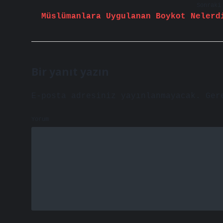
Sonraki
Müslümanlara Uygulanan Boykot Nelerd
Bir yanıt yazın
E-posta adresiniz yayınlanmayacak.
Ger
Yorum