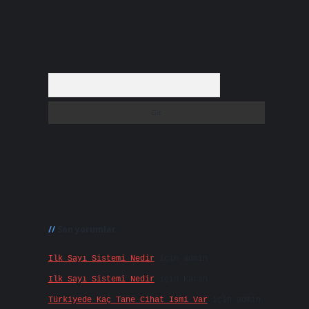
Arama
Son yorumlar
Ilk Sayı Sistemi Nedir
için
admin
Ilk Sayı Sistemi Nedir
için
Karan
Türkiyede Kaç Tane Cihat Ismi Var
için
admin