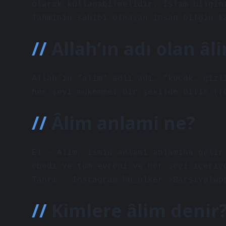
olarak kullanabilmelidir. İslam bilgin
Tahminin sahibi olmayan insan bilgin k
Allah’ın adı olan â
Allah’ın “alim” adlı adı, “küçük, gizl
her şeyi mükemmel bir şekilde bilir ((
Âlim anlami ne?
El – Alim, ismin anlamı anlamına gelir
ebedi ve tüm evreni ve her şeyi içeriy
Tanrı … Instagram Mu_ulker ›Barsivplwp
Kimlere âlim denir