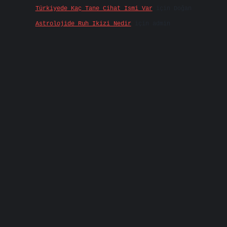
Türkiyede Kaç Tane Cihat Ismi Var
için
Doğan
Astrolojide Ruh Ikizi Nedir
için
admin