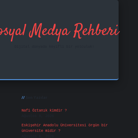
osyal Medya Rehberi
Dijital dünyada keyifli bir yolculuk!
Sidebar
ilbet mobil giriş
f
Son Yazılar
Nafi Öztanık kimdir ?
Ağustos 8, 2026
Eskişehir Anadolu Üniversitesi örgün bir
üniversite midir ?
Ağustos 6, 2026