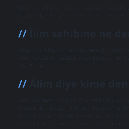
Bilimin sahibi, beyaz, bilgin, bilgili
Arapça’da “bilgi” anlamına gelen “A-Li
İlim sahibine ne de
Bilginin bilgiyi karıştırmadığı bilgi 
olan bilginin sahibi olan Bilgiç, 18 N
ile Bilgi …
Âlim diye kime den
Alim kelimesi Arapça’nın kökünden geli
Arapça’da “bilgi, sahibi, bilgin” anla
adlandırılır? Bilim adamlarını tanıyan
sözlüğü ne anlama geliyor? -Sabahsabah