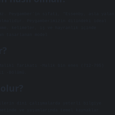
Hz. Peygamber’in sıfatı, “Essenby, asla yalan
olmalıdır. Peygamberimizin dilindeki ideal
nme, kelimeler, iş ve hayranlık içinde
an tasarlanan model
r?
Maliki Tarikatı -Malik bin enes (712-795)
li -Bölümü.
 olur?
ilerin dini çalışmalarda yeterli bilgiye
metinde ve yaşamlarında temel kaynaklar