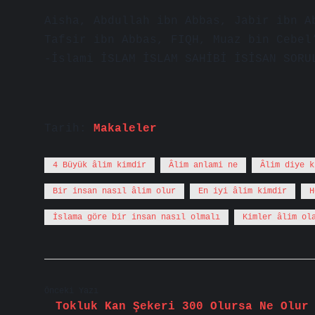
Aisha, Abdullah ibn Abbas, Jabir ibn A
Tafsir ibn Abbas, FIQH, Muaz bin Cebel
-İslami İSLAM İSLAM SAHİBİ İSİSAN SORU
Tarih:
Makaleler
4 Büyük âlim kimdir
Âlim anlami ne
Âlim diye k
Bir insan nasıl âlim olur
En iyi âlim kimdir
H
İslama göre bir insan nasıl olmalı
Kimler âlim ol
Önceki Yazı
Tokluk Kan Şekeri 300 Olursa Ne Olur