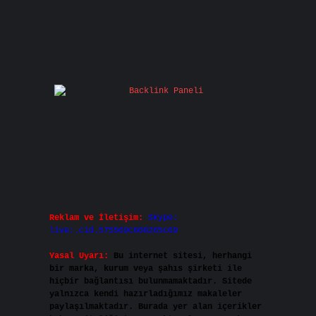
Reklam ve İletişim:
Skype:
live:.cid.575569c608265c69
Yasal Uyarı:
Bu internet sitesi, herhangi
bir marka, kurum veya şahıs şirketi ile
hiçbir bağlantısı bulunmamaktadır. Sitede
yalnızca kendi hazırladığımız makaleler
paylaşılmaktadır. Burada yer alan içerikler