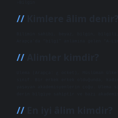
›Bilgin
Kimlere âlim denir
Bilimin sahibi, beyaz, bilgin, bilgili
Arapça’da “bilgi” anlamına gelen “A-Li
Alimler kimdir?
Ulema (Arapça: ع ocket), Müslüman ülkelerdeki eğitimli dini bilginlerden oluşan
sınıf. Bir erkek erkek olduğunda, kadı
yaşayan akademisyenlerin çoğu. Ulema s
derin bilgiye sahiptir ve bazı akademi
En iyi âlim kimdir?