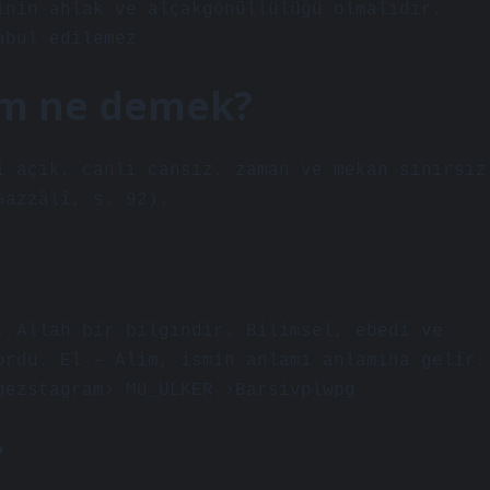
inin ahlak ve alçakgönüllülüğü olmalıdır.
abul edilemez
lim ne demek?
i açık, canlı cansız, zaman ve mekan sınırsız
Gazzâlî, s. 92).
. Allah bir bilgindir. Bilimsel, ebedi ve
ordu. El – Alim, ismin anlamı anlamına gelir.
gezstagram› MU_ULKER ›Barsivplwpg
?