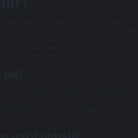
ilir?
bu birikimi hayatında yansıtabilen kişidir.
ış insanlar kendilerini Allah’ın yoluna adadı
atını buna göre düzenler, Allah’ın izniyle
ir ortamda büyüyebilir.23 Haz 2020se, sizce
Bazarim-Sesence-Must …
r mi?
rçek bilim adamı, Kutsal Kur’an ve Hadis-I-
in, din, yetkili ve yüksek insanlarda söz
erçek bilgin olan bâl’dan ayırma hakkını
n nasıl olmalı?