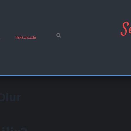
S
ı
Hakkımızda
Olur