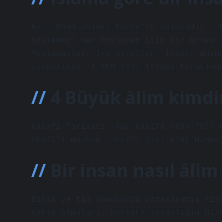
Hz. “Onun ahlakı Kuran’ın ahlakıdır.” 
söylemez” her Müslüman için bir örnek 
Müslümanlar; İyi niyetler; İnanç, düşü
içtenlikle. 1 TEM 2011 İslami tarafınd
4 Büyük âlim kimdi
Hanafi Tarikatı -Abu Hanifa (699-767) 
Shafi’i mezhep -shafii (767-820) Hanba
Bir insan nasıl âlim
Bilim ve tıp konusunda uzmanlaşmış kiş
sahip olmaları, bunları insanlığın hiz