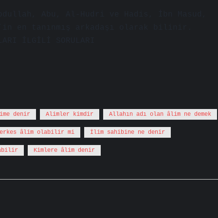
bdullah, Abu, Al-Hudri ve Hadis, İbn Masud,
’in en tanınmış arkadaşı olarak bilinir.
LARI İLGİLİ SORULARI
ime denir
Alimler kimdir
Allahın adı olan âlim ne demek
erkes âlim olabilir mi
İlim sahibine ne denir
abilir
Kimlere âlim denir