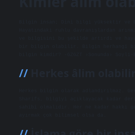
Kimler âlim olab
Bilgin insan; Dini bilgi yüksektir ve 
Hayatındaki ruhlu davranışlardan arınm
ve bilgisini bu şekilde artırdı ve hay
bir bilgin olabilir. Bilgin herhangi b
bilgin kimdir? -GZGZT ›Sonunda› Soyli-
Herkes âlim olabili
Herkes bilgin olarak adlandırılmaz. Ge
Sharifs, bilgiyi açıklayacak kadar der
sahibi olmalıdır. Her ne kadar hakkı g
ayırmak çok bilimsel olsa da.
İslama göre bir insa