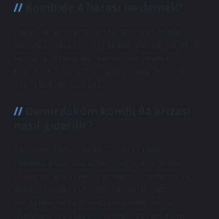
Kombide 4 hatası ne demek?
Kazan 4 arızası: Diferansiyel hava
basıncı hatası. 4 rakamı yanıp sönerse
egzoz sisteminde sorun var demektir.
E.C.A. Kazan C1 arızası: Ana kartla
iletişim kesintisi.
Demirdöküm kombi 04 arızası
nasıl giderilir?
F4 hata kodu: Cihazın ateşleme
yapmadığını belirten bu uyarı kodu,
cihazın ateşleme yapmaması nedeniyle
etkili değildir. Bu nedenle gaz
valfinde veya iyonizasyonda sorun
olduğunu söyleyebiliriz. Çözüm için