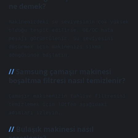
ne demek?
Makinenizdeki su seviyesinin çok yüksek
olduğu tespit edilirse, OE/OC hata
mesajı görüntülenir. Su seviyesini
düşürmek için makinenizi sıkma
döngüsünde başlatın.
Samsung çamaşır makinesi
boşaltma filtresi nasıl temizlenir?
Çamaşır makinenizin tahliye filtresini
temizlemek için lütfen aşağıdaki
adımları izleyin.
Bulaşık makinesi nasıl