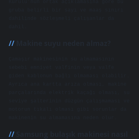
Kurulu’nun ortak açıklamasına göre bu
gruba belirli bir sayı ve maaş sınırı
dahilinde sözleşmeli çalışanlar da
dahil.
Makine suyu neden almaz?
Çamaşır makinesinin su almamasının
sebebi emniyet valfinin veya valfe
giden kablonun bağlı olmaması olabilir.
Ayrıca ana kartta arıza olması, makine
parçalarında elektrik kaçağı olması, su
seviye şalterinin düzgün çalışmaması ve
motorun tıkalı olması gibi sorunlar da
makinenin su almamasına neden olur.
Samsung bulaşık makinesi nasıl