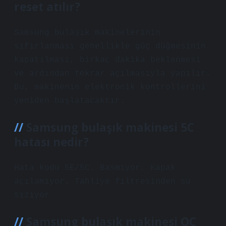
reset atılır?
Samsung bulaşık makinelerinin
sıfırlanması genellikle güç düğmesinin
kapatılması, birkaç dakika beklenmesi
ve ardından tekrar açılmasıyla yapılır.
Bu, makinenin elektronik kontrollerini
yeniden başlatacaktır.
Samsung bulaşık makinesi 5C
hatası nedir?
Hata kodu 5E/5C. Basmıyor. Kapak
açılamıyor. Tahliye filtresinden su
sızıyor
Samsung bulaşık makinesi OC