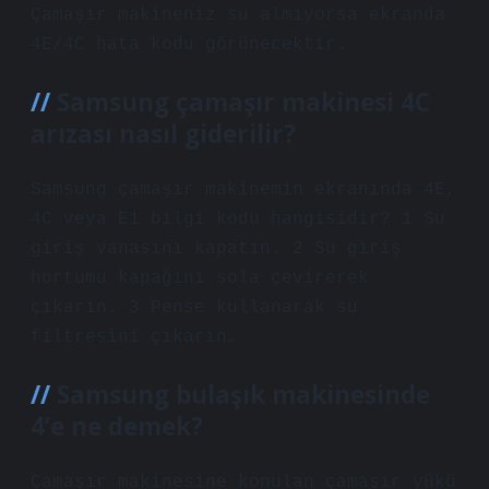
Çamaşır makineniz su almıyorsa ekranda
4E/4C hata kodu görünecektir.
Samsung çamaşır makinesi 4C
arızası nasıl giderilir?
Samsung çamaşır makinemin ekranında 4E,
4C veya E1 bilgi kodu hangisidir? 1 Su
giriş vanasını kapatın. 2 Su giriş
hortumu kapağını sola çevirerek
çıkarın. 3 Pense kullanarak su
filtresini çıkarın.
Samsung bulaşık makinesinde
4’e ne demek?
Çamaşır makinesine konulan çamaşır yükü