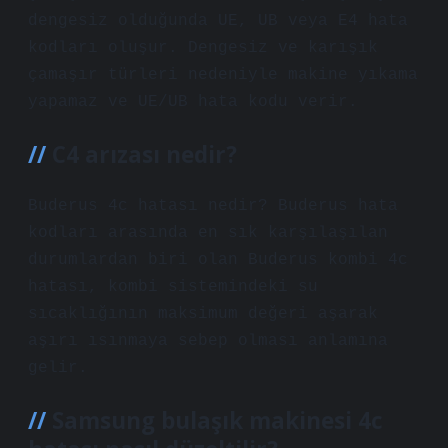
dengesiz olduğunda UE, UB veya E4 hata
kodları oluşur. Dengesiz ve karışık
çamaşır türleri nedeniyle makine yıkama
yapamaz ve UE/UB hata kodu verir.
C4 arızası nedir?
Buderus 4c hatası nedir? Buderus hata
kodları arasında en sık karşılaşılan
durumlardan biri olan Buderus kombi 4c
hatası, kombi sistemindeki su
sıcaklığının maksimum değeri aşarak
aşırı ısınmaya sebep olması anlamına
gelir.
Samsung bulaşık makinesi 4c