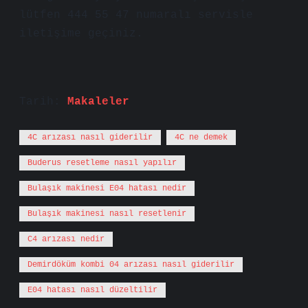
lütfen 444 55 47 numaralı servisle
iletişime geçiniz.
Tarih:
Makaleler
4C arızası nasıl giderilir
4C ne demek
Buderus resetleme nasıl yapılır
Bulaşık makinesi E04 hatası nedir
Bulaşık makinesi nasıl resetlenir
C4 arızası nedir
Demirdöküm kombi 04 arızası nasıl giderilir
E04 hatası nasıl düzeltilir