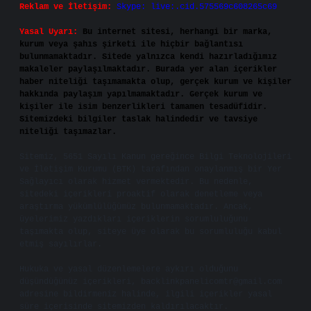
Reklam ve İletişim:
Skype: live:.cid.575569c608265c69
Yasal Uyarı:
Bu internet sitesi, herhangi bir marka,
kurum veya şahıs şirketi ile hiçbir bağlantısı
bulunmamaktadır. Sitede yalnızca kendi hazırladığımız
makaleler paylaşılmaktadır. Burada yer alan içerikler
haber niteliği taşımamakta olup, gerçek kurum ve kişiler
hakkında paylaşım yapılmamaktadır. Gerçek kurum ve
kişiler ile isim benzerlikleri tamamen tesadüfidir.
Sitemizdeki bilgiler taslak halindedir ve tavsiye
niteliği taşımazlar.
Sitemiz, 5651 Sayılı Kanun gereğince Bilgi Teknolojileri
ve İletişim Kurumu (BTK) tarafından onaylanmış bir Yer
Sağlayıcı olarak hizmet vermektedir. Bu nedenle,
sitedeki içerikleri proaktif olarak denetleme veya
araştırma yükümlülüğümüz bulunmamaktadır. Ancak,
üyelerimiz yazdıkları içeriklerin sorumluluğunu
taşımakta olup, siteye üye olarak bu sorumluluğu kabul
etmiş sayılırlar.
Hukuka ve yasal düzenlemelere aykırı olduğunu
düşündüğünüz içerikleri,
backlinkpanelicomtr@gmail.com
adresine bildirmeniz halinde, ilgili içerikler yasal
süre içerisinde sitemizden kaldırılacaktır.