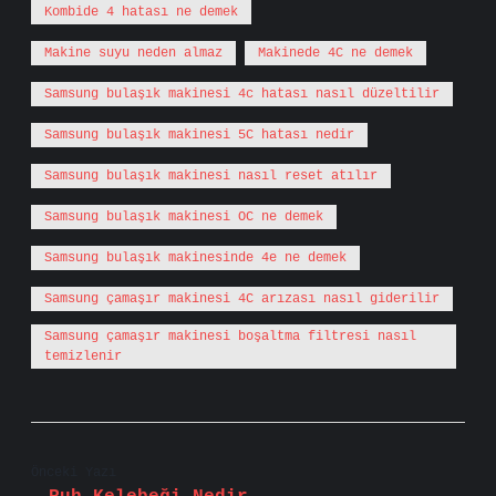
Kombide 4 hatası ne demek
Makine suyu neden almaz
Makinede 4C ne demek
Samsung bulaşık makinesi 4c hatası nasıl düzeltilir
Samsung bulaşık makinesi 5C hatası nedir
Samsung bulaşık makinesi nasıl reset atılır
Samsung bulaşık makinesi OC ne demek
Samsung bulaşık makinesinde 4e ne demek
Samsung çamaşır makinesi 4C arızası nasıl giderilir
Samsung çamaşır makinesi boşaltma filtresi nasıl
temizlenir
Önceki Yazı