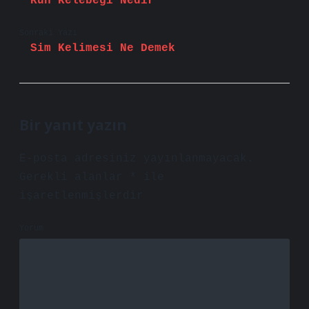
Ruh Kelebeği Nedir
Sonraki Yazı
Sim Kelimesi Ne Demek
Bir yanıt yazın
E-posta adresiniz yayınlanmayacak.
Gerekli alanlar
*
ile
işaretlenmişlerdir
Yorum