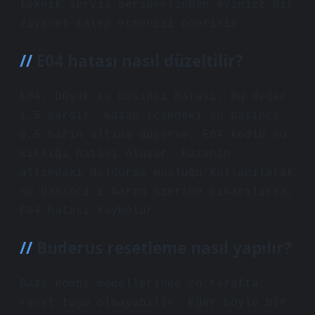
teknik servis personelinden evinize bir
ziyaret talep etmenizi öneririz.
E04 hatası nasıl düzeltilir?
E04: Düşük su basıncı hatası. Bu değer
1,5 bardır. Kazan içindeki su basıncı
0,5 barın altına düşerse, E04 kodlu su
kıtlığı hatası oluşur. Kazanın
altındaki doldurma musluğu kullanılarak
su basıncı 1 barın üzerine çıkarılırsa,
E04 hatası kaybolur.
Buderus resetleme nasıl yapılır?
Bazı kombi modellerinde ön tarafta
reset tuşu olmayabilir. Eğer böyle bir