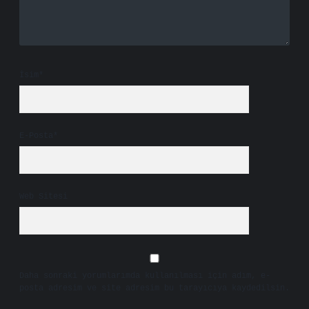
İsim*
E-Posta*
Web Sitesi
Daha sonraki yorumlarımda kullanılması için adım, e-
posta adresim ve site adresim bu tarayıcıya kaydedilsin.