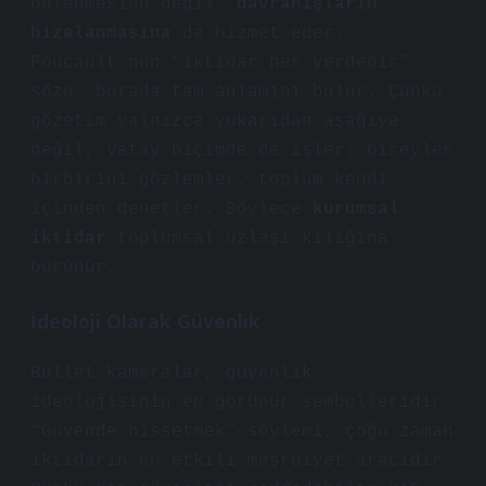
önlenmesine değil,
davranışların
hizalanmasına
da hizmet eder.
Foucault’nun “iktidar her yerdedir”
sözü, burada tam anlamını bulur. Çünkü
gözetim yalnızca yukarıdan aşağıya
değil, yatay biçimde de işler: bireyler
birbirini gözlemler, toplum kendi
içinden denetler. Böylece
kurumsal
iktidar
toplumsal uzlaşı kılığına
bürünür.
İdeoloji Olarak Güvenlik
Bullet kameralar, güvenlik
ideolojisinin en görünür sembolleridir.
“Güvende hissetmek” söylemi, çoğu zaman
iktidarın en etkili meşruiyet aracıdır.