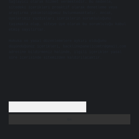
Sağlayıcı olarak hizmet vermektedir. Bu nedenle,
sitedeki içerikleri proaktif olarak denetleme veya
araştırma yükümlülüğümüz bulunmamaktadır. Ancak,
üyelerimiz yazdıkları içeriklerin sorumluluğunu
taşımakta olup, siteye üye olarak bu sorumluluğu kabul
etmiş sayılırlar.
Hukuka ve yasal düzenlemelere aykırı olduğunu
düşündüğünüz içerikleri,
backlinkpanelicomtr@gmail.com
adresine bildirmeniz halinde, ilgili içerikler yasal
süre içerisinde sitemizden kaldırılacaktır.
Arama