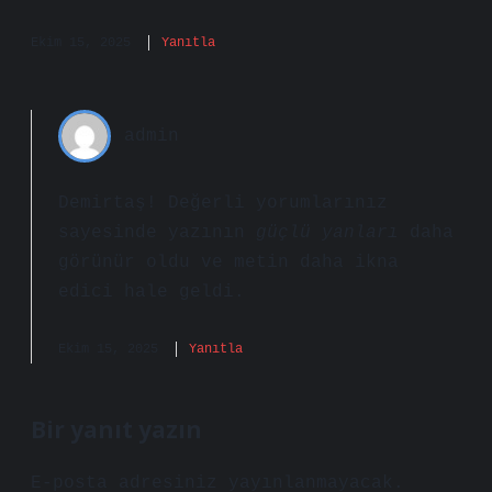
Ekim 15, 2025
Yanıtla
admin
Demirtaş! Değerli yorumlarınız
sayesinde yazının
güçlü yanları
daha
görünür oldu ve metin
daha ikna
edici
hale geldi.
Ekim 15, 2025
Yanıtla
Bir yanıt yazın
E-posta adresiniz yayınlanmayacak.