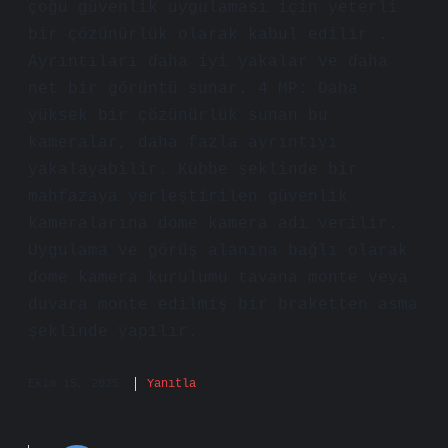
çoğu güvenlik uygulaması için yeterli
bir çözünürlük olarak kabul edilir .
Ayrıntıları daha iyi yakalar ve daha
net bir görüntü sunar. 4 MP: Daha
yüksek bir çözünürlük sunan bu
kameralar, daha fazla ayrıntıyı
yakalayabilir. Kubbe şeklinde bir
mahfazaya yerleştirilen güvenlik
kameralarına dome kamera adı verilir.
Uygulama ve görüş alanına bağlı olarak
dome kamera kurulumu tavana monte veya
duvara monte edilmiş bir braketten asma
şeklinde yapılır.
Ekim 15, 2025
Yanıtla