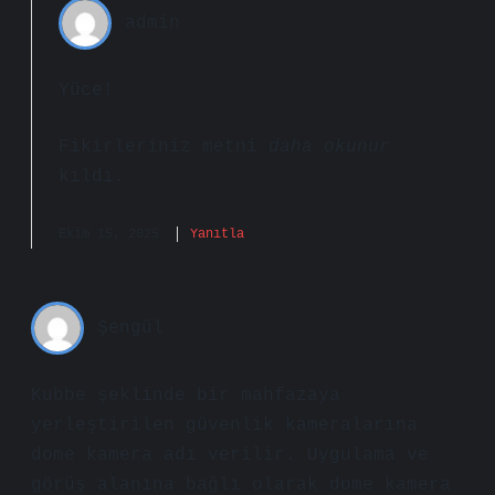
admin
Yüce!
Fikirleriniz metni
daha okunur
kıldı.
Ekim 15, 2025
Yanıtla
Şengül
Kubbe şeklinde bir mahfazaya
yerleştirilen güvenlik kameralarına
dome kamera adı verilir. Uygulama ve
görüş alanına bağlı olarak dome kamera