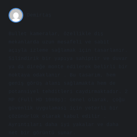
Demirtaş
Bullet kameralar, özellikle dış
mekanlarda uzun mesafeli ve sabit
açıyla izleme sağlamak için tasarlanır.
Silindirik bir yapıya sahiptir ve duvar
ya da direğe monte edilerek belirli bir
noktaya odaklanır . Bu tasarım, hem
geniş görüş alanı sağlamakta hem de
potansiyel tehditleri caydırmaktadır. 2
MP (Full HD 1080p): Genel olarak, çoğu
güvenlik uygulaması için yeterli bir
çözünürlük olarak kabul edilir .
Ayrıntıları daha iyi yakalar ve daha
net bir görüntü sunar.