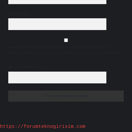
Web Sitesi
Daha sonraki yorumlarımda kullanılması için adım, e-
posta adresim ve site adresim bu tarayıcıya kaydedilsin.
10 - 4 kaçtır?
*
https://forumteknogirisim.com