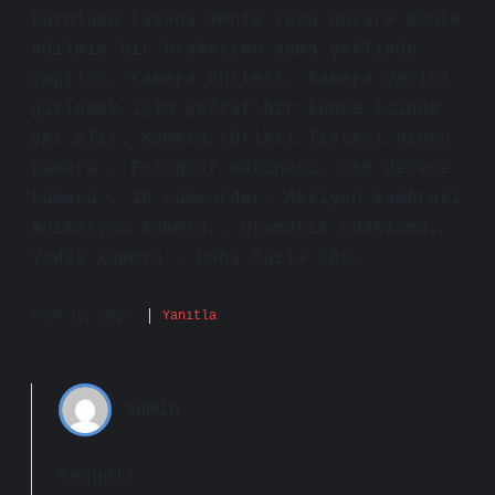
kurulumu tavana monte veya duvara monte
edilmiş bir braketten asma şeklinde
yapılır. Kamera ünitesi, kamera yerini
gizlemek için şeffaf bir kubbe içinde
yer alır. Kamera türleri listesi Video
kamera . Fotoğraf makinesi. 360 derece
kamera . 3D camcorder. Aksiyon kamerası
Animasyon kamera . Otomatik odaklama.
Yedek kamera . Daha fazla öğe…
Ekim 15, 2025
Yanıtla
admin
Şengül!