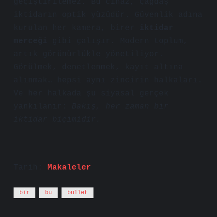
geçiştirilemez. Bu cihaz, çağdaş
iktidarın optik yüzüdür. Güvenlik adına
kurulan her kamera, birer
iktidar
merceği
gibi çalışır. Modern toplum,
artık görünürlükle yönetiliyor.
Görülmek, denetlenmek, kayıt altına
alınmak… hepsi aynı zincirin halkaları.
Ve her halkada şu siyasal gerçek
yankılanır:
Bakış, her zaman bir
iktidar biçimidir.
Tarih:
Makaleler
bir
bu
bullet