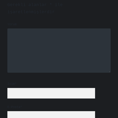
Gerekli alanlar
*
ile
işaretlenmişlerdir
Yorum
İsim*
E-Posta*