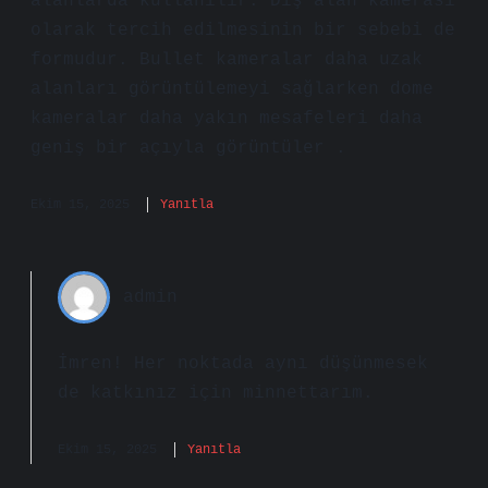
alanlarda kullanılır. Dış alan kamerası
olarak tercih edilmesinin bir sebebi de
formudur. Bullet kameralar daha uzak
alanları görüntülemeyi sağlarken dome
kameralar daha yakın mesafeleri daha
geniş bir açıyla görüntüler .
Ekim 15, 2025
Yanıtla
admin
İmren! Her noktada aynı düşünmesek
de katkınız için
minnettarım
.
Ekim 15, 2025
Yanıtla