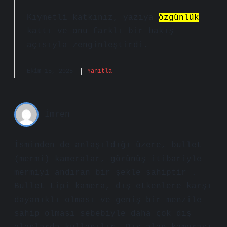
Kıymetli katkınız, yazıya
özgünlük
kattı ve onu
farklı
bir bakış
açısıyla zenginleştirdi.
Ekim 15, 2025
Yanıtla
İmren
İsminden de anlaşıldığı üzere, bullet
(mermi) kameralar, görünüş itibariyle
mermiyi andıran bir şekle sahiptir .
Bullet tipi kamera, dış etkenlere karşı
dayanıklı olması ve geniş bir menzile
sahip olması sebebiyle daha çok dış