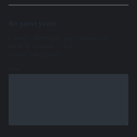
Bir yanıt yazın
E-posta adresiniz yayınlanmayacak.
Gerekli alanlar
*
ile
işaretlenmişlerdir
Yorum