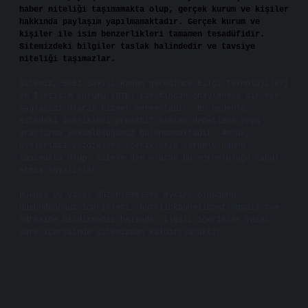
haber niteliği taşımamakta olup, gerçek kurum ve kişiler
hakkında paylaşım yapılmamaktadır. Gerçek kurum ve
kişiler ile isim benzerlikleri tamamen tesadüfidir.
Sitemizdeki bilgiler taslak halindedir ve tavsiye
niteliği taşımazlar.
Sitemiz, 5651 Sayılı Kanun gereğince Bilgi Teknolojileri
ve İletişim Kurumu (BTK) tarafından onaylanmış bir Yer
Sağlayıcı olarak hizmet vermektedir. Bu nedenle,
sitedeki içerikleri proaktif olarak denetleme veya
araştırma yükümlülüğümüz bulunmamaktadır. Ancak,
üyelerimiz yazdıkları içeriklerin sorumluluğunu
taşımakta olup, siteye üye olarak bu sorumluluğu kabul
etmiş sayılırlar.
Hukuka ve yasal düzenlemelere aykırı olduğunu
düşündüğünüz içerikleri,
backlinkpanelicomtr@gmail.com
adresine bildirmeniz halinde, ilgili içerikler yasal
süre içerisinde sitemizden kaldırılacaktır.