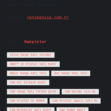
katı olarak adlandırılır.
Kaynak:
yenimanisa.com.tr
Tarih:
Makaleler
Altın hangi katı türüdür
Amorf ve kristal katı nedir
Bakır hangi katı türü
Buz hangi katı türü
Cam bir bileşik midir
Cam hangi katı türüne girer
Cam katımı sıvı mı
Cam kristal ne demek
Cam kristal yapılı katı mı
Cam moleküler katı mıdır
Cam neden amorf