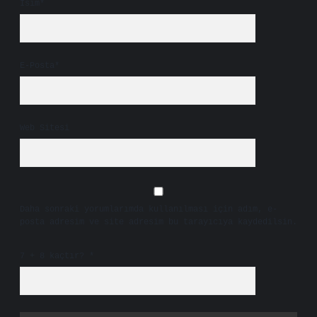
İsim*
E-Posta*
Web Sitesi
Daha sonraki yorumlarımda kullanılması için adım, e-
posta adresim ve site adresim bu tarayıcıya kaydedilsin.
7 + 8 kaçtır?
*