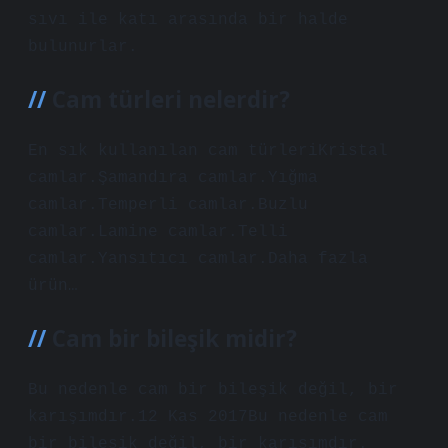
sıvı ile katı arasında bir halde
bulunurlar.
Cam türleri nelerdir?
En sık kullanılan cam türleriKristal
camlar.Şamandıra camlar.Yığma
camlar.Temperli camlar.Buzlu
camlar.Lamine camlar.Telli
camlar.Yansıtıcı camlar.Daha fazla
ürün…
Cam bir bileşik midir?
Bu nedenle cam bir bileşik değil, bir
karışımdır.12 Kas 2017Bu nedenle cam
bir bileşik değil, bir karışımdır.