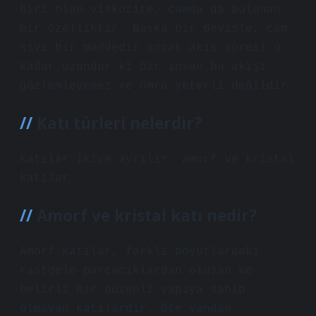
biri olan viskozite, camda da bulunan
bir özelliktir. Başka bir deyişle, cam
sıvı bir maddedir ancak akış süresi o
kadar uzundur ki bir insan bu akışı
gözlemleyemez ve ömrü yeterli değildir.
Katı türleri nelerdir?
Katılar ikiye ayrılır: amorf ve kristal
katılar.
Amorf ve kristal katı nedir?
Amorf katılar, farklı boyutlardaki
rastgele parçacıklardan oluşan ve
belirli bir düzenli yapıya sahip
olmayan katılardır. Öte yandan