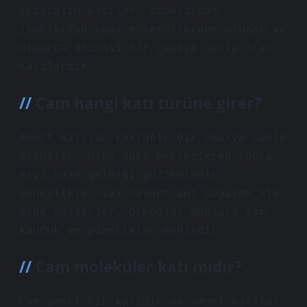
kristalin katılar, atomlardan,
iyonlardan veya moleküllerden oluşan ve
oldukça düzenli bir yapıya sahip olan
katılardır.
Cam hangi katı türüne girer?
Amorf katılar rastgele bir yapıya sahip
olabilir. Uzun süre bekledikten sonra
sıvı hale geldiği gözlemlenir.
Genellikle sıvı halden ani soğutma ile
elde edilirler. Örneğin; Bunlara cam,
kauçuk ve plastikler dahildir.
Cam moleküler katı mıdır?
Cam amorf bir katıdır ve amorf katılar