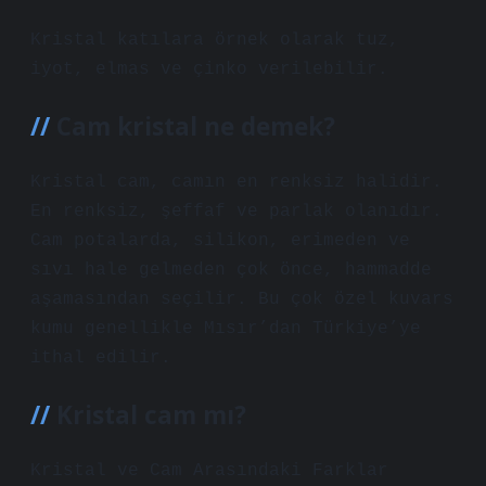
Kristal katılara örnek olarak tuz,
iyot, elmas ve çinko verilebilir.
Cam kristal ne demek?
Kristal cam, camın en renksiz halidir.
En renksiz, şeffaf ve parlak olanıdır.
Cam potalarda, silikon, erimeden ve
sıvı hale gelmeden çok önce, hammadde
aşamasından seçilir. Bu çok özel kuvars
kumu genellikle Mısır’dan Türkiye’ye
ithal edilir.
Kristal cam mı?
Kristal ve Cam Arasındaki Farklar