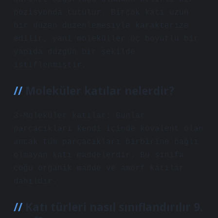
pozisyonda tutulur. Birçok katı uzun
bir düzen düzenlemesiyle karakterize
edilir, yani moleküller üç boyutlu bir
yapıda düzgün bir şekilde
istiflenmiştir.
Moleküler katılar nelerdir?
3-Moleküler katılar: Bunlar
parçacıkları kendi içinde kovalent olan
ancak tüm parçacıkları birbirine bağlı
olmayan katı maddelerdir. Bu sınıfa
çoğu organik madde ve amorf katılar
dahildir.
Katı türleri nasıl sınıflandırılır 9.