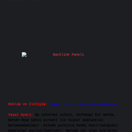
Temmuz 17, 2026
Reklam ve İletişim:
Skype: live:.cid.575569c608265c69
Yasal Uyarı:
Bu internet sitesi, herhangi bir marka,
kurum veya şahıs şirketi ile hiçbir bağlantısı
bulunmamaktadır. Sitede yalnızca kendi hazırladığımız
makaleler paylaşılmaktadır. Burada yer alan içerikler