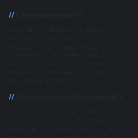
Cam neden amorf?
Bu durum şu şekilde açıklanabilir: cam
katı gibi görünse de aslında sıvı bir
maddedir. Camın atomik yapısı
viskozitedir1. Bu nedenle cam sıvıdır,
ancak bu akışkanlığı gözlemlemek mümkün
değildir. Bu özelliğinden dolayı amorf
katı olarak adlandırılır.
Kristal katı örnekleri nelerdir?
Kristal katılara örnek olarak tuz,
iyot, elmas ve çinko verilebilir.
Katılarda, moleküller neredeyse hiç
hareket özgürlüğü olmadan belirli bir