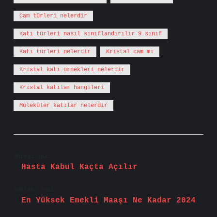
Cam türleri nelerdir
Katı türleri nasıl sınıflandırılır 9 sınıf
Katı türleri nelerdir
Kristal cam mı
Kristal katı örnekleri nelerdir
Kristal katılar hangileri
Moleküler katılar nelerdir
Önceki Yazı
Hasta Kabul Kaçta Açılır
Sonraki Yazı
En Yüksek Emekli Maaşı Ne Kadar 2024