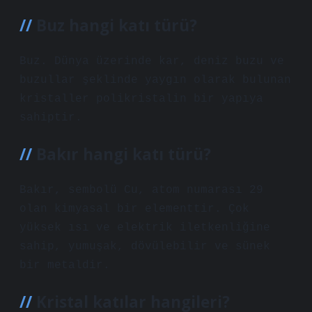
Buz hangi katı türü?
Buz. Dünya üzerinde kar, deniz buzu ve
buzullar şeklinde yaygın olarak bulunan
kristaller polikristalin bir yapıya
sahiptir.
Bakır hangi katı türü?
Bakır, sembolü Cu, atom numarası 29
olan kimyasal bir elementtir. Çok
yüksek ısı ve elektrik iletkenliğine
sahip, yumuşak, dövülebilir ve sünek
bir metaldir.
Kristal katılar hangileri?