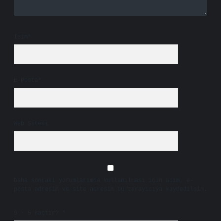
İsim*
E-Posta*
Web Sitesi
Daha sonraki yorumlarımda kullanılması için adım, e-
posta adresim ve site adresim bu tarayıcıya kaydedilsin.
9 - 5 kaçtır?
*