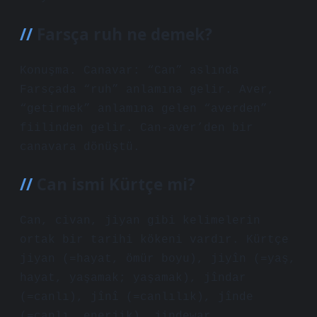
Farsça ruh ne demek?
Konuşma. Canavar: “Can” aslında
Farsçada “ruh” anlamına gelir. Aver,
“getirmek” anlamına gelen “averden”
fiilinden gelir. Can-aver’den bir
canavara dönüştü.
Can ismi Kürtçe mi?
Can, civan, jiyan gibi kelimelerin
ortak bir tarihi kökeni vardır. Kürtçe
jiyan (=hayat, ömür boyu), jiyîn (=yaş,
hayat, yaşamak; yaşamak), jîndar
(=canlı), jînî (=canlılık), jînde
(=canlı, enerjik), jindewar