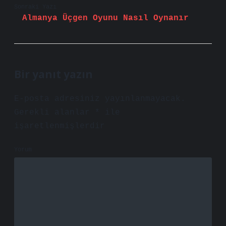
Sonraki Yazı
Almanya Üçgen Oyunu Nasıl Oynanır
Bir yanıt yazın
E-posta adresiniz yayınlanmayacak.
Gerekli alanlar
*
ile
işaretlenmişlerdir
Yorum