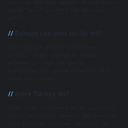
Kuran’da Jan ismi geçmez. Birçok ayette
geçen “nefs” kelimesi ruh anlamına
gelir.
Bebeğe can ismi verilir mi?
Can ismi çok popüler isimlerden
biridir. Diğer isimlerin sonuna
eklenebilir veya tek başına
kullanılabilir. Erkek çocukları için
uygun bir isimdir.
Emre Türkçe mi?
Emre, Eski Türkçedeki amrak (sakinlik,
barış) sözcüğünün zamanla değişmesi ve
Oğuz Türkleri arasında “sevilen” ve