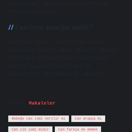
“arzulanan” anlamlarına gelmesiyle
ortaya çıkmıştır.
Can ismi enerjisi nedir?
Can ismi canlı, enerjik ve neşeli
insanları temsil eder. Pozitif enerji,
içsel güç ve canlılığı temsil eder.
Ayrıca duygusal derinliği ve
hassasiyeti de sembolize edebilir.
Tarih:
Makaleler
Bebeğe can ismi verilir mi
Can Arapça mı
Can cin ismi midir
Can farsça ne demek