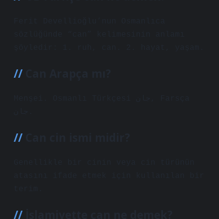
Ferit Devellioğlu’nun Osmanlıca
sözlüğünde “can” kelimesinin anlamı
şöyledir: 1. ruh, can. 2. hayat, yaşam.
Can Arapça mı?
Menşei. Osmanlı Türkçesi جان‎, Farsça
جان‎.
Can cin ismi midir?
Genellikle bir cinin veya cin türünün
atasını ifade etmek için kullanılan bir
terim.
İslamiyette can ne demek?