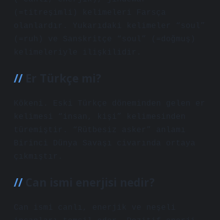
(=titreşimli) kelimeleri Farsça
olanlardır. Yukarıdaki kelimeler “soul”
(=ruh) ve Sanskritçe “soul” (=doğmuş)
kelimeleriyle ilişkilidir.
Er Türkçe mi?
Kökeni. Eski Türkçe döneminden gelen er
kelimesi “insan, kişi” kelimesinden
türemiştir. “Rütbesiz asker” anlamı
Birinci Dünya Savaşı civarında ortaya
çıkmıştır.
Can ismi enerjisi nedir?
Can ismi canlı, enerjik ve neşeli