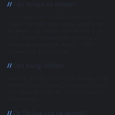
Can farsça ne demek?
can – İngilizce sözlük. Farsça cān جان
“yaşam” kelimesinden ödünç alınmış bir
kelimedir. Bu kelime Orta Farsça gyān
“ruh, yaşam” kelimesinden türemiştir.
Bu kelime Sanskritçe vyāna – “ruh”
kelimesiyle ilişkilidir.
Can hangi dilden?
Can ismi Farsça kökenli bir kelime olup
“hayat”, “ruh”, “can”, “sevgili”, “can”
gibi oldukça sıcak ve olumlu anlamlar
taşımaktadır.
Öz Türkçe can ne demek?