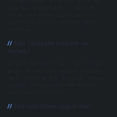
sözlüğüne göre ‘güçlü aşk, güçlü aşk’
veya hem zihinsel hem de fiziksel
olarak aşık olmayı gerektiren aşırı ve
güçlü tutku ve arzu anlamına gelen
‘sevda’dır.
Eski Türkçede intikam ne
demek?
Öz ve Ös kelimeleri ruh, can anlamına
gelir. Ös Moğolcada intikam anlamına
gelir (Türkçede Öç). Bu durum, ölümün
yaşamdan intikamı gibi bir anlamsal
bağlantıyı çağrıştırır.
Can ismi dinen uygun mu?