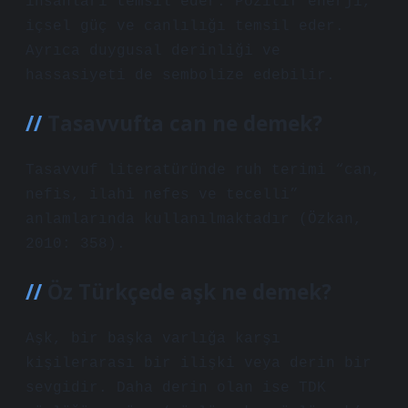
insanları temsil eder. Pozitif enerji,
içsel güç ve canlılığı temsil eder.
Ayrıca duygusal derinliği ve
hassasiyeti de sembolize edebilir.
Tasavvufta can ne demek?
Tasavvuf literatüründe ruh terimi “can,
nefis, ilahi nefes ve tecelli”
anlamlarında kullanılmaktadır (Özkan,
2010: 358).
Öz Türkçede aşk ne demek?
Aşk, bir başka varlığa karşı
kişilerarası bir ilişki veya derin bir
sevgidir. Daha derin olan ise TDK