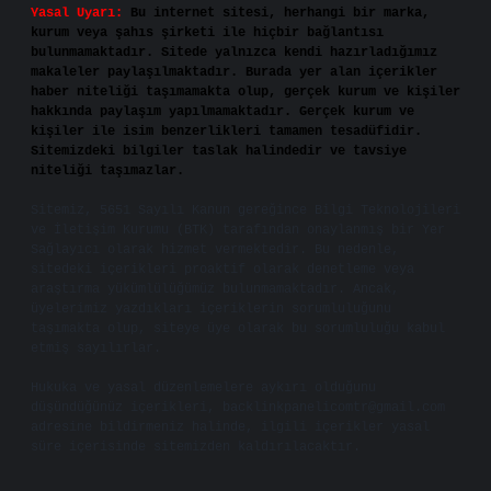
Yasal Uyarı:
Bu internet sitesi, herhangi bir marka,
kurum veya şahıs şirketi ile hiçbir bağlantısı
bulunmamaktadır. Sitede yalnızca kendi hazırladığımız
makaleler paylaşılmaktadır. Burada yer alan içerikler
haber niteliği taşımamakta olup, gerçek kurum ve kişiler
hakkında paylaşım yapılmamaktadır. Gerçek kurum ve
kişiler ile isim benzerlikleri tamamen tesadüfidir.
Sitemizdeki bilgiler taslak halindedir ve tavsiye
niteliği taşımazlar.
Sitemiz, 5651 Sayılı Kanun gereğince Bilgi Teknolojileri
ve İletişim Kurumu (BTK) tarafından onaylanmış bir Yer
Sağlayıcı olarak hizmet vermektedir. Bu nedenle,
sitedeki içerikleri proaktif olarak denetleme veya
araştırma yükümlülüğümüz bulunmamaktadır. Ancak,
üyelerimiz yazdıkları içeriklerin sorumluluğunu
taşımakta olup, siteye üye olarak bu sorumluluğu kabul
etmiş sayılırlar.
Hukuka ve yasal düzenlemelere aykırı olduğunu
düşündüğünüz içerikleri,
backlinkpanelicomtr@gmail.com
adresine bildirmeniz halinde, ilgili içerikler yasal
süre içerisinde sitemizden kaldırılacaktır.