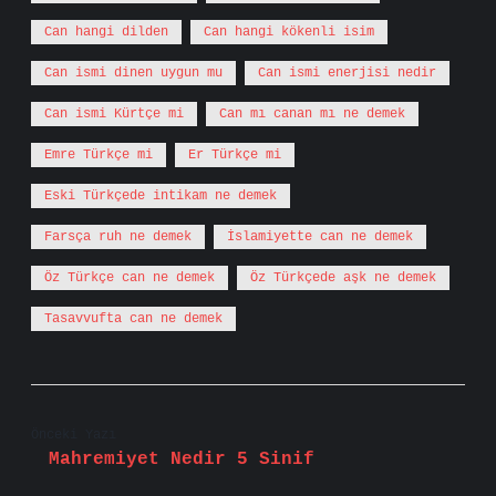
Can hangi dilden
Can hangi kökenli isim
Can ismi dinen uygun mu
Can ismi enerjisi nedir
Can ismi Kürtçe mi
Can mı canan mı ne demek
Emre Türkçe mi
Er Türkçe mi
Eski Türkçede intikam ne demek
Farsça ruh ne demek
İslamiyette can ne demek
Öz Türkçe can ne demek
Öz Türkçede aşk ne demek
Tasavvufta can ne demek
Önceki Yazı
Mahremiyet Nedir 5 Sinif