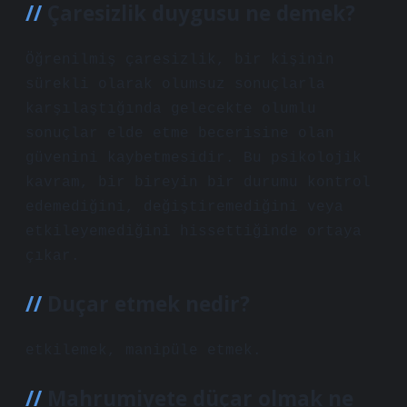
Çaresizlik duygusu ne demek?
Öğrenilmiş çaresizlik, bir kişinin
sürekli olarak olumsuz sonuçlarla
karşılaştığında gelecekte olumlu
sonuçlar elde etme becerisine olan
güvenini kaybetmesidir. Bu psikolojik
kavram, bir bireyin bir durumu kontrol
edemediğini, değiştiremediğini veya
etkileyemediğini hissettiğinde ortaya
çıkar.
Duçar etmek nedir?
etkilemek, manipüle etmek.
Mahrumiyete düçar olmak ne