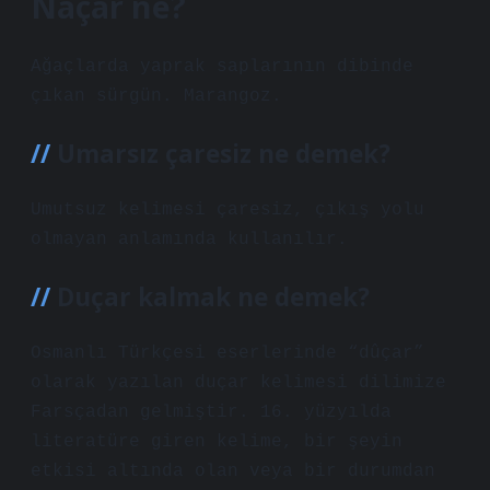
Naçar ne?
Ağaçlarda yaprak saplarının dibinde
çıkan sürgün. Marangoz.
Umarsız çaresiz ne demek?
Umutsuz kelimesi çaresiz, çıkış yolu
olmayan anlamında kullanılır.
Duçar kalmak ne demek?
Osmanlı Türkçesi eserlerinde “dûçar”
olarak yazılan duçar kelimesi dilimize
Farsçadan gelmiştir. 16. yüzyılda
literatüre giren kelime, bir şeyin
etkisi altında olan veya bir durumdan