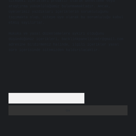
sitedeki içerikleri proaktif olarak denetleme veya
araştırma yükümlülüğümüz bulunmamaktadır. Ancak,
üyelerimiz yazdıkları içeriklerin sorumluluğunu
taşımakta olup, siteye üye olarak bu sorumluluğu kabul
etmiş sayılırlar.
Hukuka ve yasal düzenlemelere aykırı olduğunu
düşündüğünüz içerikleri,
backlinkpanelicomtr@gmail.com
adresine bildirmeniz halinde, ilgili içerikler yasal
süre içerisinde sitemizden kaldırılacaktır.
Arama