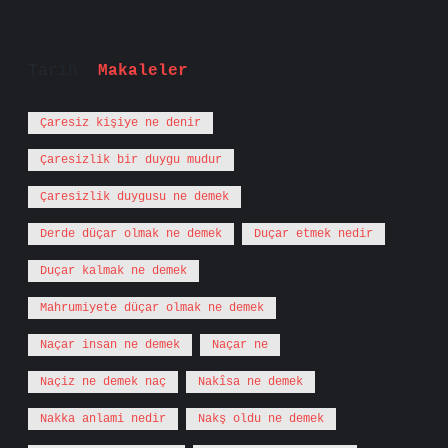
Tarih:
Makaleler
Çaresiz kişiye ne denir
Çaresizlik bir duygu mudur
Çaresizlik duygusu ne demek
Derde düçar olmak ne demek
Duçar etmek nedir
Duçar kalmak ne demek
Mahrumiyete düçar olmak ne demek
Naçar insan ne demek
Naçar ne
Naçiz ne demek naç
Nakîsa ne demek
Nakka anlami nedir
Nakş oldu ne demek