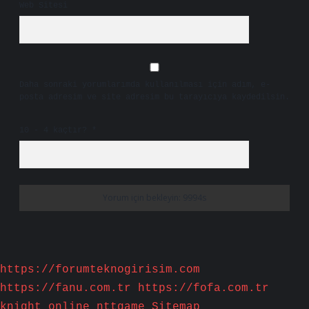
Web Sitesi
Daha sonraki yorumlarımda kullanılması için adım, e-
posta adresim ve site adresim bu tarayıcıya kaydedilsin.
10 - 4 kaçtır?
*
https://forumteknogirisim.com
https://fanu.com.tr
https://fofa.com.tr
knight online
nttgame
Sitemap