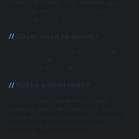
olumsuz etkilenen kişi anlamına gelir.
Bu kelime genellikle hastalıklar ve
olumsuz durumlar için kullanılır.
Naçar insan ne demek?
Tasavvuf edebiyatında gazel, kaside
gibi şiirlerde sıkça kullanılan naçar
kelimesinin sözlük anlamı çaresizdir.
Nakka anlami nedir?
Eski Türkçede ressam veya ressam
anlamına gelir. Bu sanatçılar esas
olarak el yazması kitapları süslemek ve
sultanların portrelerini yapmak
konusunda uzmanlaşmışlardı.