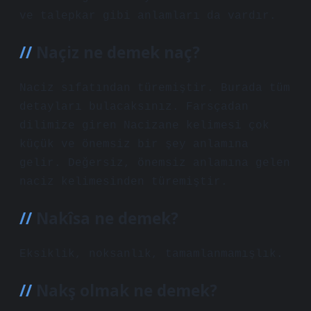
ve talepkar gibi anlamları da vardır.
Naçiz ne demek naç?
Naciz sıfatından türemiştir. Burada tüm
detayları bulacaksınız. Farsçadan
dilimize giren Nacizane kelimesi çok
küçük ve önemsiz bir şey anlamına
gelir. Değersiz, önemsiz anlamına gelen
naciz kelimesinden türemiştir.
Nakîsa ne demek?
Eksiklik, noksanlık, tamamlanmamışlık.
Nakş olmak ne demek?