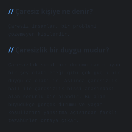
Çaresiz kişiye ne denir?
Çaresiz insanlar, bir problemi
çözemeyen kişilerdir.
Çaresizlik bir duygu mudur?
Çaresizlik somut bir durumu tanımlayan
bir şey olabileceği gibi çok güçlü bir
duygu da olabilir. Aslında çaresizlik
hali ile çaresizlik hissi arasındaki
alan sorunlu bir alandır. Bu alan
büyüdükçe gerçek durumu ve yaşam
koşullarını yansıtma açısından farklı
tezahürler ortaya çıkar.