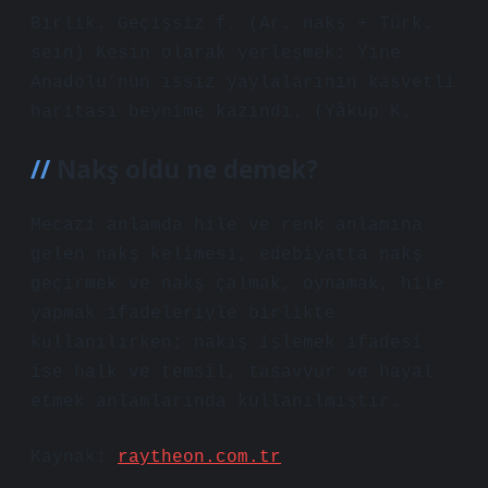
Birlik. Geçişsiz f. (Ar. naḳş + Türk.
sein) Kesin olarak yerleşmek: Yine
Anadolu’nun ıssız yaylalarının kasvetli
haritası beynime kazındı. (Yâkup K.
Nakş oldu ne demek?
Mecazi anlamda hile ve renk anlamına
gelen nakş kelimesi, edebiyatta nakş
geçirmek ve nakş çalmak, oynamak, hile
yapmak ifadeleriyle birlikte
kullanılırken; nakış işlemek ifadesi
ise halk ve temsil, tasavvur ve hayal
etmek anlamlarında kullanılmıştır.
Kaynak:
raytheon.com.tr