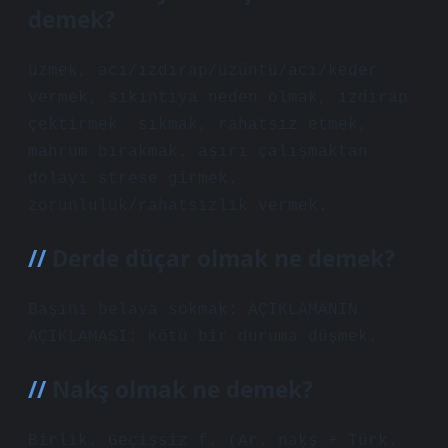
demek?
üzmek, acı/ızdırap/üzüntü/acı/keder
vermek, sıkıntıya neden olmak, ızdırap
çektirmek. sıkmak, rahatsız etmek,
mahrum bırakmak. aşırı çalışmaktan
dolayı strese girmek.
zorunluluk/rahatsızlık vermek.
Derde düçar olmak ne demek?
Başını belaya sokmak: AÇIKLAMANIN
AÇIKLAMASI: Kötü bir duruma düşmek.
Nakş olmak ne demek?
Birlik. Geçişsiz f. (Ar. naḳş + Türk.