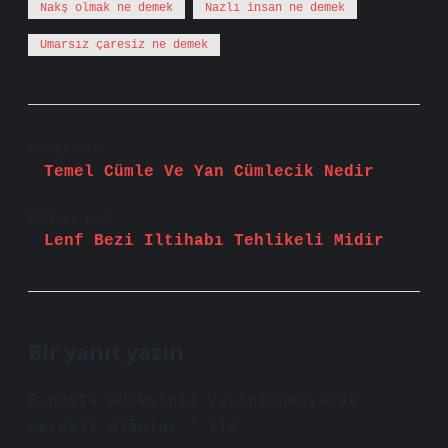
Nakş olmak ne demek
Nazlı insan ne demek
Umarsız çaresiz ne demek
Önceki Yazı
Temel Cümle Ve Yan Cümlecik Nedir
Sonraki Yazı
Lenf Bezi Iltihabı Tehlikeli Midir
Bir yanıt yazın
E-posta adresiniz yayınlanmayacak.
Gerekli alanlar
*
ile