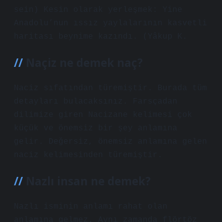
sein) Kesin olarak yerleşmek: Yine
Anadolu’nun ıssız yaylalarının kasvetli
haritası beynime kazındı. (Yâkup K.
Naçiz ne demek naç?
Naciz sıfatından türemiştir. Burada tüm
detayları bulacaksınız. Farsçadan
dilimize giren Nacizane kelimesi çok
küçük ve önemsiz bir şey anlamına
gelir. Değersiz, önemsiz anlamına gelen
naciz kelimesinden türemiştir.
Nazlı insan ne demek?
Nazlı isminin anlamı rahat olan
anlamına gelmez. Aynı zamanda flörtöz