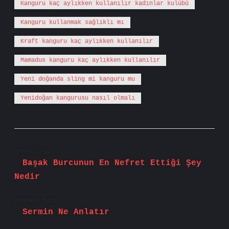
Kanguru kaç aylıkken kullanılır kadınlar kulübü
Kanguru kullanmak sağlıklı mı
Kraft kanguru kaç aylıkken kullanılır
Mamadus kanguru kaç aylıkken kullanılır
Yeni doğanda sling mi kanguru mu
Yenidoğan kangurusu nasıl olmalı
Önceki Yazı
Başak Burcunun En Nefret Ettiği Şey
Nedir
Sonraki Yazı
Sermin Ne Anlatır