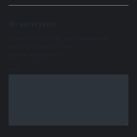
Bir yanıt yazın
E-posta adresiniz yayınlanmayacak.
Gerekli alanlar
*
ile
işaretlenmişlerdir
Yorum