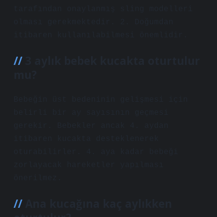
tarafından onaylanmış sling modelleri
olması gerekmektedir. 2. Doğumdan
itibaren kullanılabilmesi önemlidir.
3 aylık bebek kucakta oturtulur
mu?
Bebeğin üst bedeninin gelişmesi için
belirli bir ay sayısının geçmesi
gerekir. Bebekler ancak 4. aydan
itibaren kucakta desteklenerek
oturabilirler. 4. aya kadar bebeği
zorlayacak hareketler yapılması
önerilmez.
Ana kucağına kaç aylıkken