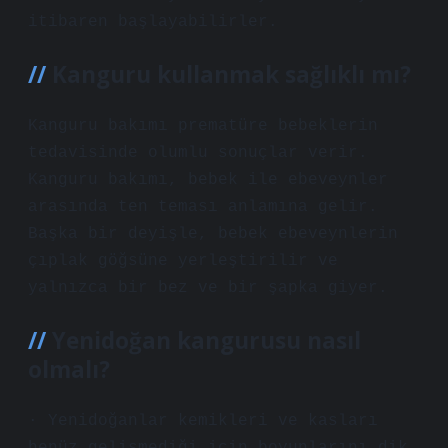
itibaren başlayabilirler.
Kanguru kullanmak sağlıklı mı?
Kanguru bakımı prematüre bebeklerin
tedavisinde olumlu sonuçlar verir.
Kanguru bakımı, bebek ile ebeveynler
arasında ten teması anlamına gelir.
Başka bir deyişle, bebek ebeveynlerin
çıplak göğsüne yerleştirilir ve
yalnızca bir bez ve bir şapka giyer.
Yenidoğan kangurusu nasıl
olmalı?
· Yenidoğanlar kemikleri ve kasları