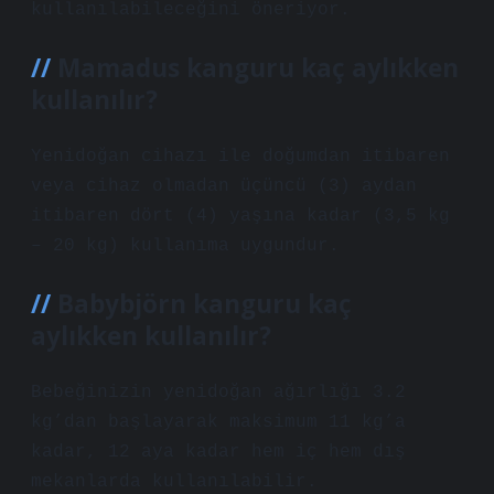
kullanılabileceğini öneriyor.
Mamadus kanguru kaç aylıkken
kullanılır?
Yenidoğan cihazı ile doğumdan itibaren
veya cihaz olmadan üçüncü (3) aydan
itibaren dört (4) yaşına kadar (3,5 kg
– 20 kg) kullanıma uygundur.
Babybjörn kanguru kaç
aylıkken kullanılır?
Bebeğinizin yenidoğan ağırlığı 3.2
kg’dan başlayarak maksimum 11 kg’a
kadar, 12 aya kadar hem iç hem dış
mekanlarda kullanılabilir.