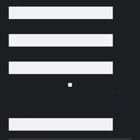
İsim*
E-Posta*
Web Sitesi
Daha sonraki yorumlarımda kullanılması için adım, e-
posta adresim ve site adresim bu tarayıcıya kaydedilsin.
10 - 4 kaçtır?
*