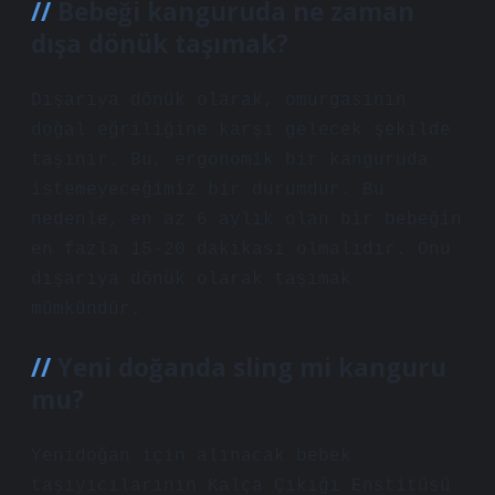
Bebeği kanguruda ne zaman
dışa dönük taşımak?
Dışarıya dönük olarak, omurgasının
doğal eğriliğine karşı gelecek şekilde
taşınır. Bu, ergonomik bir kanguruda
istemeyeceğimiz bir durumdur. Bu
nedenle, en az 6 aylık olan bir bebeğin
en fazla 15-20 dakikası olmalıdır. Onu
dışarıya dönük olarak taşımak
mümkündür.
Yeni doğanda sling mi kanguru
mu?
Yenidoğan için alınacak bebek
taşıyıcılarının Kalça Çıkığı Enstitüsü