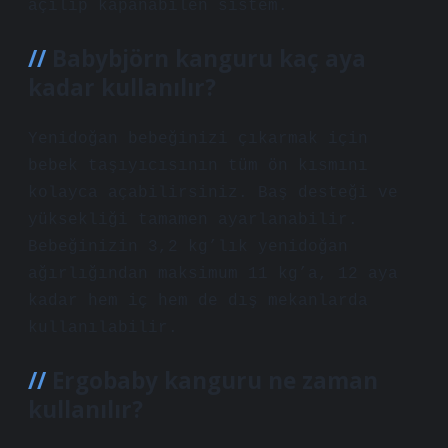
açılıp kapanabilen sistem.
Babybjörn kanguru kaç aya
kadar kullanılır?
Yenidoğan bebeğinizi çıkarmak için
bebek taşıyıcısının tüm ön kısmını
kolayca açabilirsiniz. Baş desteği ve
yüksekliği tamamen ayarlanabilir.
Bebeğinizin 3,2 kg’lık yenidoğan
ağırlığından maksimum 11 kg’a, 12 aya
kadar hem iç hem de dış mekanlarda
kullanılabilir.
Ergobaby kanguru ne zaman
kullanılır?