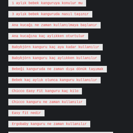
1 aylık bebek kanguruya konulur mu
3 aylık bebek kanguruda nasıl taşınır
Ana kucağı ne zaman kullanılmaya başlanır
Ana kucağına kaç aylıkken oturtulur
Babybjörn kanguru kaç aya kadar kullanılır
Babybjörn kanguru kaç aylıkken kullanılır
Bebeği kanguruda ne zaman dışa dönük taşımak
Bebek kaç aylık olunca kanguru kullanılır
Chicco Easy Fit kanguru kaç kilo
Chicco kanguru ne zaman kullanılır
Easy fit nedir
Ergobaby kanguru ne zaman kullanılır