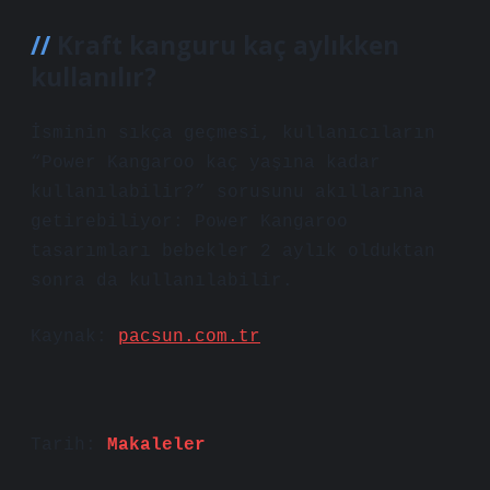
Kraft kanguru kaç aylıkken
kullanılır?
İsminin sıkça geçmesi, kullanıcıların
“Power Kangaroo kaç yaşına kadar
kullanılabilir?” sorusunu akıllarına
getirebiliyor: Power Kangaroo
tasarımları bebekler 2 aylık olduktan
sonra da kullanılabilir.
Kaynak:
pacsun.com.tr
Tarih:
Makaleler