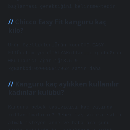
başlanması gerektiğini belirtmektedir.
Chicco Easy Fit kanguru kaç
kilo?
Ürün özellikleriÜrün koduCHC-EASY-
FITÜretim yeriİTALYAKullanıcı grubuGrup
0Kullanıcı ağırlığı3,5-9
kgBarkod1020005817962 satır daha
Kanguru kaç aylıkken kullanılır
kadınlar kulübü?
Kanguru bebek taşıyıcısı kaç yaşında
kullanılmalıdır? Bebek taşıyıcısı satın
almak isteyen anne ve babalara şunu