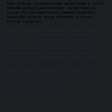
haber niteliği taşımamakta olup, gerçek kurum ve kişiler
hakkında paylaşım yapılmamaktadır. Gerçek kurum ve
kişiler ile isim benzerlikleri tamamen tesadüfidir.
Sitemizdeki bilgiler taslak halindedir ve tavsiye
niteliği taşımazlar.
Sitemiz, 5651 Sayılı Kanun gereğince Bilgi Teknolojileri
ve İletişim Kurumu (BTK) tarafından onaylanmış bir Yer
Sağlayıcı olarak hizmet vermektedir. Bu nedenle,
sitedeki içerikleri proaktif olarak denetleme veya
araştırma yükümlülüğümüz bulunmamaktadır. Ancak,
üyelerimiz yazdıkları içeriklerin sorumluluğunu
taşımakta olup, siteye üye olarak bu sorumluluğu kabul
etmiş sayılırlar.
Hukuka ve yasal düzenlemelere aykırı olduğunu
düşündüğünüz içerikleri,
backlinkpanelicomtr@gmail.com
adresine bildirmeniz halinde, ilgili içerikler yasal
süre içerisinde sitemizden kaldırılacaktır.