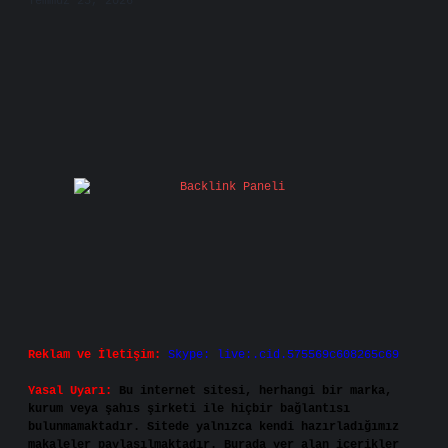
Temmuz 25, 2026
Reklam ve İletişim:
Skype: live:.cid.575569c608265c69
Yasal Uyarı:
Bu internet sitesi, herhangi bir marka,
kurum veya şahıs şirketi ile hiçbir bağlantısı
bulunmamaktadır. Sitede yalnızca kendi hazırladığımız
makaleler paylaşılmaktadır. Burada yer alan içerikler