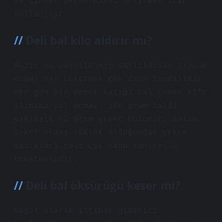
ve cinsel performansı artırmak için
kullanılır.
Deli bal kilo aldırır mı?
Hazır ve paketlenmiş tatlılardan ziyade
doğal bal tüketmek çok daha faydalıdır.
Her gün bir yemek kaşığı bal yemek kilo
alımına yol açmaz. 100 gram balda
yaklaşık 82 gram şeker bulunur. Balın
şeker oranı yüksek olduğundan şeker
hastaları balı çok daha kontrollü
tüketmelidir.
Deli bal öksürüğü keser mi?
Doğal olarak iltihap giderici