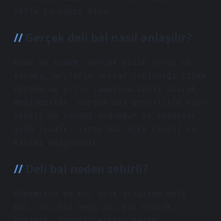
balla tanışmış oldu.
Gerçek deli bal nasıl anlaşılır?
Renk ve kıvam. Gerçek balın rengi ve
kıvamı, arıların nektar topladığı çiçek
türüne ve yılın zamanına bağlı olarak
değişebilir. Gerçek bal genellikle koyu
renkli ve kıvamı yoğundur ve insanlar
için iyidir. Yapay bal açık renkli ve
kıvamı akışkandır.
Deli bal neden zehirli?
Ülkemizde bu bal halk arasında deli
bal, acı bal veya acı bal olarak