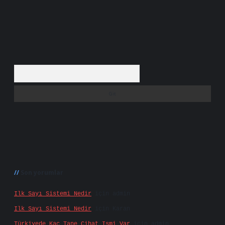
Arama
Son yorumlar
Ilk Sayı Sistemi Nedir
için
admin
Ilk Sayı Sistemi Nedir
için
Karan
Türkiyede Kaç Tane Cihat Ismi Var
için
admin