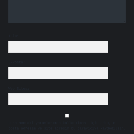
İsim*
E-Posta*
Web Sitesi
Daha sonraki yorumlarımda kullanılması için adım, e-
posta adresim ve site adresim bu tarayıcıya kaydedilsin.