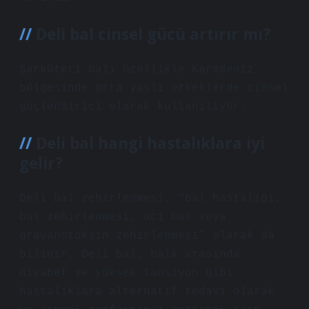
Deli bal cinsel gücü artırır mı?
Şarküteri balı özellikle Karadeniz
bölgesinde orta yaşlı erkeklerde cinsel
güçlendirici olarak kullanılıyor.
Deli bal hangi hastalıklara iyi
gelir?
Deli bal zehirlenmesi, “bal hastalığı,
bal zehirlenmesi, acı bal veya
grayanotoksin zehirlenmesi” olarak da
bilinir. Deli bal, halk arasında
diyabet ve yüksek tansiyon gibi
hastalıklara alternatif tedavi olarak