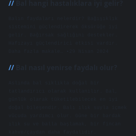
Bal hangi hastalıklara iyi gelir?
Balın faydaları nelerdir? Bağışıklık
sistemini güçlendirerek öksürüğe iyi
gelir. Bağırsak sağlığını destekler.
Hafızayı güçlendirici etkisi vardır.
Daha fazla makale… •29 Nisan 2024
Bal nasıl yenirse faydalı olur?
Aslında bal sıklıkla doğal bir
tatlandırıcı olarak kullanılır. Bal,
günlük olarak tüketilebilecek en iyi
doğal bileşendir. Balı ılık suyla içmek
vücuda yardımcı olur. Güne bir bardak
ılık su ve balla başlamak, bir fincan
kahve/çaydan daha faydalıdır.