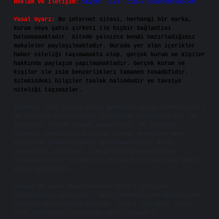
Reklam ve İletişim:
Skype: live:.cid.575569c608265c69
Yasal Uyarı:
Bu internet sitesi, herhangi bir marka,
kurum veya şahıs şirketi ile hiçbir bağlantısı
bulunmamaktadır. Sitede yalnızca kendi hazırladığımız
makaleler paylaşılmaktadır. Burada yer alan içerikler
haber niteliği taşımamakta olup, gerçek kurum ve kişiler
hakkında paylaşım yapılmamaktadır. Gerçek kurum ve
kişiler ile isim benzerlikleri tamamen tesadüfidir.
Sitemizdeki bilgiler taslak halindedir ve tavsiye
niteliği taşımazlar.
Sitemiz, 5651 Sayılı Kanun gereğince Bilgi Teknolojileri
ve İletişim Kurumu (BTK) tarafından onaylanmış bir Yer
Sağlayıcı olarak hizmet vermektedir. Bu nedenle,
sitedeki içerikleri proaktif olarak denetleme veya
araştırma yükümlülüğümüz bulunmamaktadır. Ancak,
üyelerimiz yazdıkları içeriklerin sorumluluğunu
taşımakta olup, siteye üye olarak bu sorumluluğu kabul
etmiş sayılırlar.
Hukuka ve yasal düzenlemelere aykırı olduğunu
düşündüğünüz içerikleri,
backlinkpanelicomtr@gmail.com
adresine bildirmeniz halinde, ilgili içerikler yasal
süre içerisinde sitemizden kaldırılacaktır.