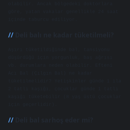
olabilir. Ancak bölgedeki doktorlara
göre, yatan vakalar genellikle 24 saat
içinde taburcu ediliyor.
Deli balı ne kadar tüketilmeli?
Aşırı tüketildiğinde bal, tansiyonu
düşürdüğü için yorgunluk, baş ağrısı
vb. durumlara neden olabilir. Efteni
Acı Bal (Çılgın Bal) ne kadar
tüketilmelidir? Yetişkinler günde 1 ila
2 tatlı kaşığı, çocuklar günde 1 tatlı
kaşığı tüketebilir (8 yaş üstü çocuklar
için geçerlidir).
Deli bal sarhoş eder mi?