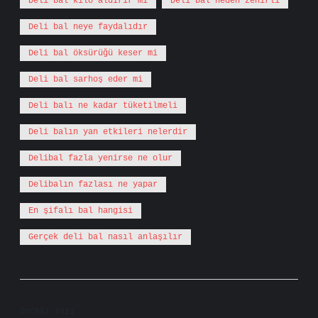
Deli bal kilo aldırır mı
Deli bal neden zehirli
Deli bal neye faydalıdır
Deli bal öksürüğü keser mi
Deli bal sarhoş eder mi
Deli balı ne kadar tüketilmeli
Deli balın yan etkileri nelerdir
Delibal fazla yenirse ne olur
Delibalın fazlası ne yapar
En şifalı bal hangisi
Gerçek deli bal nasıl anlaşılır
Önceki Yazı