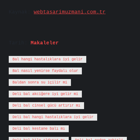
Kaynak:
webtasarimuzmani.com.tr
Tarih:
Makaleler
Bal hangi hastalıklara iyi gelir
Bal nasıl yenirse faydalı olur
Baldan sonra su içilir mi
Deli bal akciğere iyi gelir mi
Deli bal cinsel gücü artırır mı
Deli bal hangi hastalıklara iyi gelir
Deli bal kestane balı mı