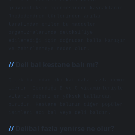
bilinir. Zehirli etkisi balın
grayanotoksin içermesinden kaynaklanır.
Rhododendron türlerinden arılar
tarafından emilen bu maddeler
organizmalarında detoksifiye
edilemediği için doğrudan balla karışır
ve zehirlenmeye neden olur.
Deli bal kestane balı mı?
Çiçek balından iki kat daha fazla demir
içerir. İçerdiği B ve C vitaminleriyle
vitamin değeri en yüksek ballardan
biridir. Kestane balının diğer popüler
isimleri acı bal veya deli baldır.
Delibal fazla yenirse ne olur?