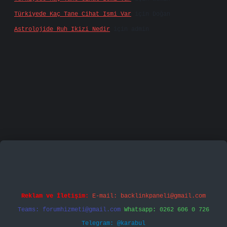
Türkiyede Kaç Tane Cihat Ismi Var
için
Doğan
Astrolojide Ruh Ikizi Nedir
için
admin
ecasino
vd casino
betexper.xyz
betci
betci.bet
htt
Reklam ve İletişim:
E-mail:
backlinkpaneli@gmail.com
Teams:
forumhizmeti@gmail.com
Whatsapp: 0262 606 0 726
Telegram: @karabul