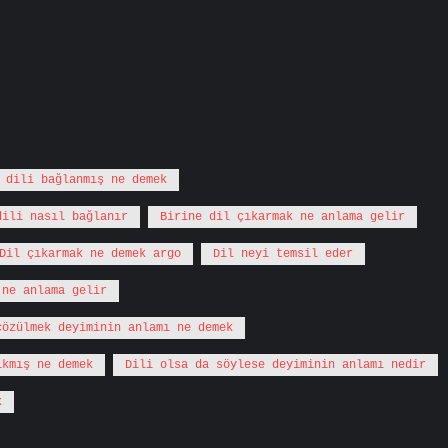
 dili bağlanmış ne demek
dili nasıl bağlanır
Birine dil çıkarmak ne anlama gelir
Dil çıkarmak ne demek argo
Dil neyi temsil eder
 ne anlama gelir
çözülmek deyiminin anlamı ne demek
ıkmış ne demek
Dili olsa da söylese deyiminin anlamı nedir
k