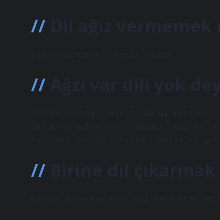
Dil ağız vermemek
[1] konuşmamak, sessiz kalmak.
Ağzı var dili yok d
Tamamen sakin, sessiz, kendi kendine, 
anlamına gelen bir ifadedir. Bu, bir k
hakkında çok az konuşması anlamına gel
Birine dil çıkarmak
Dilini çıkarmak (birine) MAKALENİN AÇI