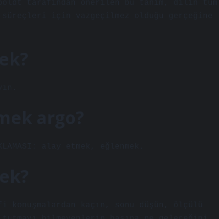
boldt tarafından önerilen bu tanım, dilin tüm
 süreçleri için vazgeçilmez olduğu gerçeğine
ek?
yın.
mek argo?
KLAMASI: alay etmek, eğlenmek.
mek?
fi konuşmalardan kaçın, sonu düşün, ölçülü
 tutmayı bilmeyenlerin başına ne geleceğini