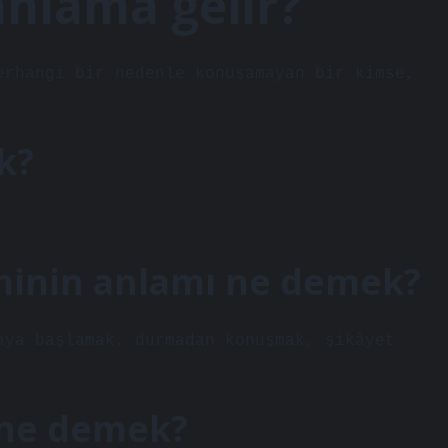
anlama gelir?
erhangi bir nedenle konuşamayan bir kimse,
k?
minin anlamı ne demek?
aya başlamak, durmadan konuşmak, şikâyet
ş ne demek?