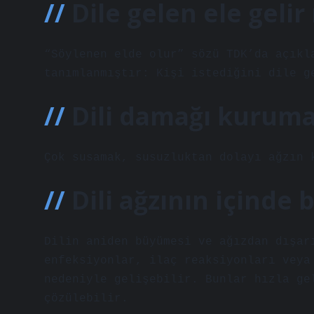
Dile gelen ele gelir
“Söylenen elde olur” sözü TDK’da açıkl
tanımlanmıştır: Kişi istediğini dile g
Dili damağı kuruma
Çok susamak, susuzluktan dolayı ağzın 
Dili ağzının içinde
Dilin aniden büyümesi ve ağızdan dışar
enfeksiyonlar, ilaç reaksiyonları veya
nedeniyle gelişebilir. Bunlar hızla ge
çözülebilir.