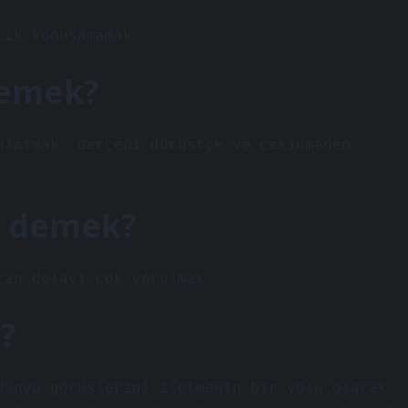
tık konuşamamak.
demek?
nlatmak. Gerçeği dürüstçe ve çekinmeden
ne demek?
tan dolayı çok yorulmak.
r?
dünya görüşlerini iletmenin bir yolu olarak