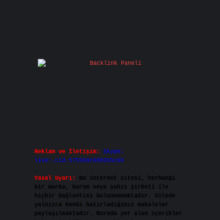
Reklam ve İletişim:
Skype:
live:.cid.575569c608265c69
Yasal Uyarı:
Bu internet sitesi, herhangi
bir marka, kurum veya şahıs şirketi ile
hiçbir bağlantısı bulunmamaktadır. Sitede
yalnızca kendi hazırladığımız makaleler
paylaşılmaktadır. Burada yer alan içerikler