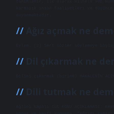
tanımlanır. İlk olarak Wilhelm von Hum
karmaşık insan faaliyetleri ve düşünce
dayanmaktadır.
Ağız açmak ne dem
Eylem. [2] Sert sözler söylemeye başla
Dil çıkarmak ne de
Dilini çıkarmak (birine) MAKALENİN AÇI
Dili tutmak ne de
Ağzını kapalı tut KONU AÇIKLAMASI: Key
konuş ve keyfi konuşma. “Ağzını kapalı