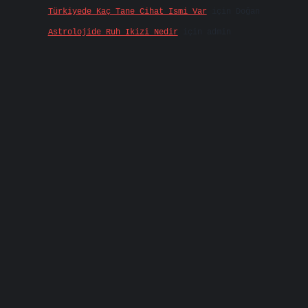
Türkiyede Kaç Tane Cihat Ismi Var
için
Doğan
Astrolojide Ruh Ikizi Nedir
için
admin