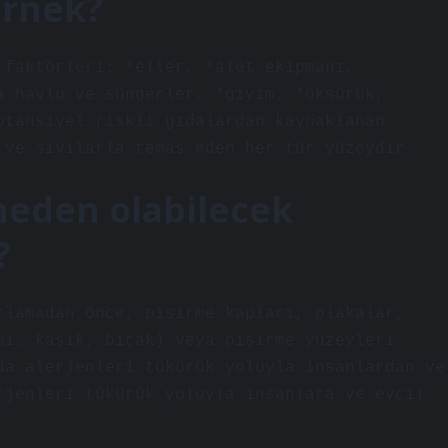
örnek?
 faktörleri: *eller, *alet ekipmanı,
a havlu ve süngerler, *giyim, *öksürük,
otansiyel riskli gıdalardan kaynaklanan
 ve sıvılarla temas eden her tür yüzeydir.
neden olabilecek
?
rlamadan önce, pişirme kapları, plakalar,
mı, kaşık, bıçak) veya pişirme yüzeyleri
da alerjenleri tükürük yoluyla insanlardan ve
rjenleri tükürük yoluyla insanlara ve evcil