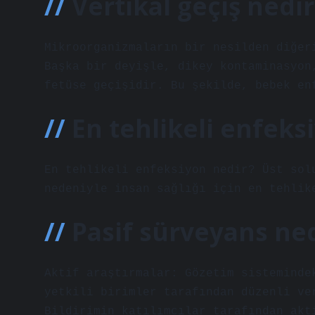
Vertikal geçiş nedir
Mikroorganizmaların bir nesilden diğer
Başka bir deyişle, dikey kontaminasyon
fetüse geçişidir. Bu şekilde, bebek en
En tehlikeli enfeks
En tehlikeli enfeksiyon nedir? Üst sol
nedeniyle insan sağlığı için en tehlik
Pasif sürveyans ne
Aktif araştırmalar: Gözetim sisteminde
yetkili birimler tarafından düzenli ve
Bildirimin katılımcılar tarafından akt