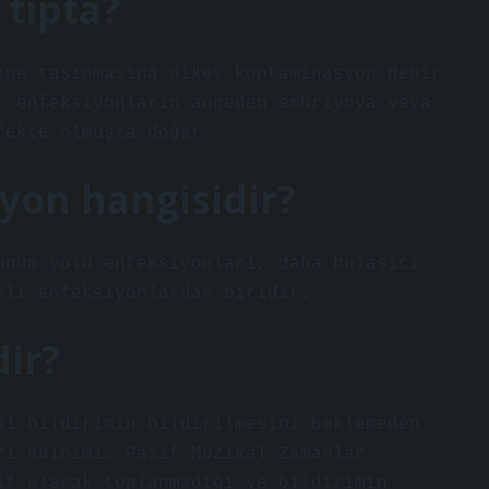
 tıpta?
ine taşınmasına dikey kontaminasyon denir.
, enfeksiyonların anneden embriyoya veya
fekte olmuşta doğar.
iyon hangisidir?
unum yolu enfeksiyonları, daha bulaşıcı
eli enfeksiyonlardan biridir.
dir?
ki bildirimin bildirilmesini beklemeden
ri edinimi. Pasif Müzikal Zamanlar:
if olarak toplanmadığı ve bildirimin