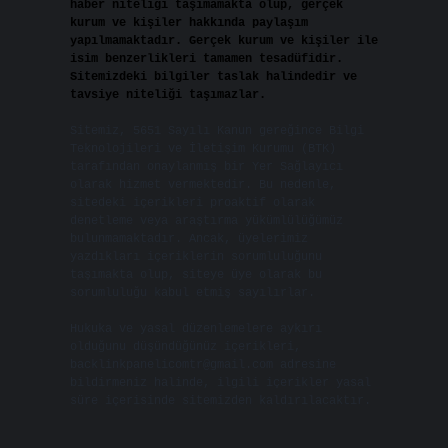
haber niteliği taşımamakta olup, gerçek
kurum ve kişiler hakkında paylaşım
yapılmamaktadır. Gerçek kurum ve kişiler ile
isim benzerlikleri tamamen tesadüfidir.
Sitemizdeki bilgiler taslak halindedir ve
tavsiye niteliği taşımazlar.
Sitemiz, 5651 Sayılı Kanun gereğince Bilgi
Teknolojileri ve İletişim Kurumu (BTK)
tarafından onaylanmış bir Yer Sağlayıcı
olarak hizmet vermektedir. Bu nedenle,
sitedeki içerikleri proaktif olarak
denetleme veya araştırma yükümlülüğümüz
bulunmamaktadır. Ancak, üyelerimiz
yazdıkları içeriklerin sorumluluğunu
taşımakta olup, siteye üye olarak bu
sorumluluğu kabul etmiş sayılırlar.
Hukuka ve yasal düzenlemelere aykırı
olduğunu düşündüğünüz içerikleri,
backlinkpanelicomtr@gmail.com
adresine
bildirmeniz halinde, ilgili içerikler yasal
süre içerisinde sitemizden kaldırılacaktır.