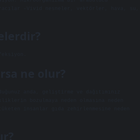
siyon: Mikroorganizma bir arabulucu
racılar -Vivid nesneler, vektörler, hava, su,
elerdir?
feksiyon.
rsa ne olur?
duğunuz anda, geliştirme ve dağıtımınız
kliklerin bozulmaya neden olmasına neden
tüketen insanlar gıda zehirlenmesine neden
ır?