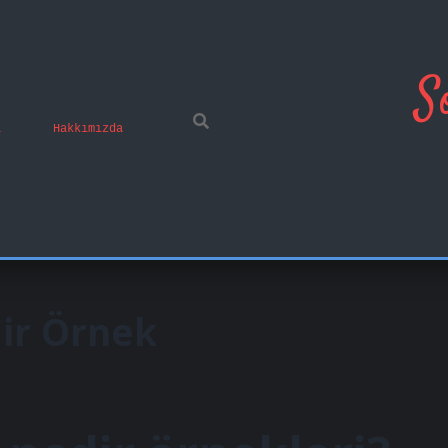
S
ı
Hakkımızda
ir Örnek