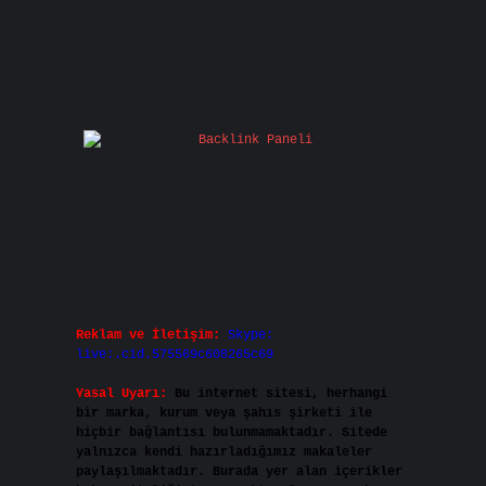
Reklam ve İletişim:
Skype:
live:.cid.575569c608265c69
Yasal Uyarı:
Bu internet sitesi, herhangi
bir marka, kurum veya şahıs şirketi ile
hiçbir bağlantısı bulunmamaktadır. Sitede
yalnızca kendi hazırladığımız makaleler
paylaşılmaktadır. Burada yer alan içerikler