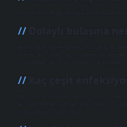
Çölyak hastalığı bulaşıcı bir hastalık
Dolaylı bulaşma ne
Hastalığın enfeksiyonu, bir araçla kon
vektörler, hava, su, yiyecek ve cerrah
zehirlenme ve sivrisineklerle bulaşan 
Kaç çeşit enfeksiyo
Dört türün enfeksiyonları vardır: para
gelişen enfeksiyonlar göz önüne alındı
takviyeleri yeterlidir.