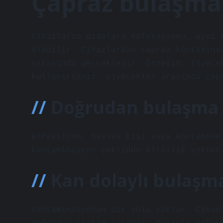
Çapraz bulaşma 
Cihazların gıdalara enfeksiyonu, aynı 
olabilir. Cihazlardan çapraz kontamina
sırasında gerçekleşir. Örneğin; Yiyece
kullanırsanız, yiyecekler arasında çap
Doğrudan bulaşma 
Enfeksiyon, hassas kişi veya kontamine
kontaminasyon şeklinde kirlilik yoktur
Kan dolaylı bulaşm
Kontaminasyonun bir yolu yoktur. Cinse