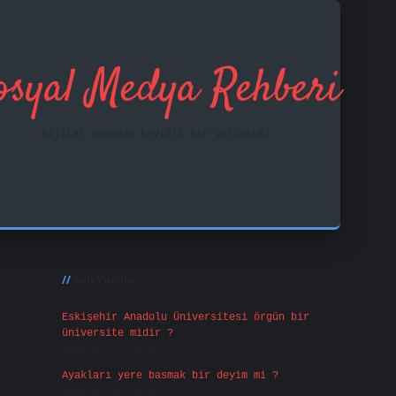
osyal Medya Rehberi
Dijital dünyada keyifli bir yolculuk!
Sidebar
ilbet mobil giriş
Son Yazılar
Eskişehir Anadolu Üniversitesi örgün bir
üniversite midir ?
Ağustos 6, 2026
Ayakları yere basmak bir deyim mi ?
Ağustos 5, 2026