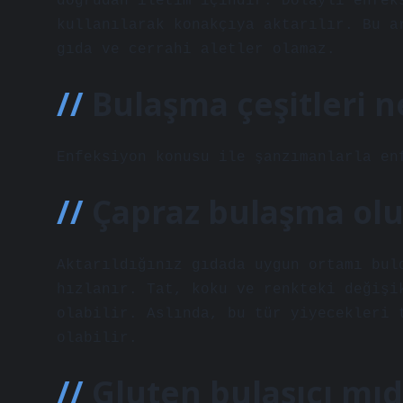
doğrudan iletim içindir. Dolaylı enfek
kullanılarak konakçıya aktarılır. Bu a
gıda ve cerrahi aletler olamaz.
Bulaşma çeşitleri n
Enfeksiyon konusu ile şanzımanlarla en
Çapraz bulaşma olu
Aktarıldığınız gıdada uygun ortamı bul
hızlanır. Tat, koku ve renkteki değişi
olabilir. Aslında, bu tür yiyecekleri 
olabilir.
Gluten bulaşıcı mıd