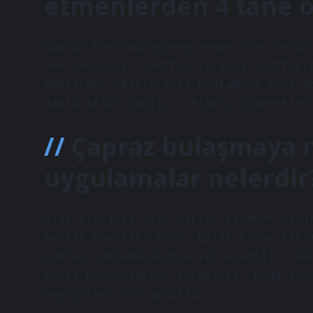
etmenlerden 4 tane 
Çapraz kontaminasyona neden olan besin
*marangozluk, *mutfak tezgahı, mutfakt
hapşırma, *bakteriyel kontamine veya p
damlacıklar yapılır. Riskli yiyecekler
Çapraz bulaşmaya 
uygulamalar nelerdir
Gıda alerjisi olan birine yiyecek hazı
mutfak eşyaları (örn. Çatal bıçak takı
çapraz kontaminasyona yol açabilir. Gı
evcil hayvanlardan geçebilir. Gıda ale
hayvanlara yol açabilir.