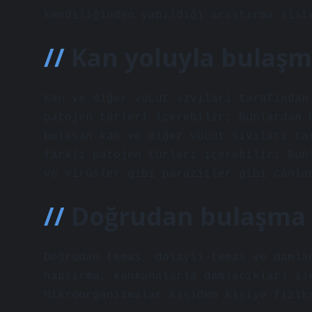
kendiliğinden yapıldığı araştırma sist
Kan yoluyla bulaşm
Kan ve diğer vücut sıvıları tarafından
patojen türleri içerebilir; Bunlardan 
bulaşan kan ve diğer vücut sıvıları ta
farklı patojen türleri içerebilir; Bun
ve virüsler gibi parazitler gibi canla
Doğrudan bulaşma n
Doğrudan temas, dolaylı temas ve damla
hapşırma, kahkahalarla damlacıklar) il
Mikroorganizmalar kişiden kişiye fizik