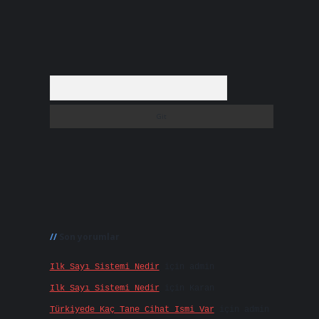
Arama
Son yorumlar
Ilk Sayı Sistemi Nedir
için
admin
Ilk Sayı Sistemi Nedir
için
Karan
Türkiyede Kaç Tane Cihat Ismi Var
için
admin