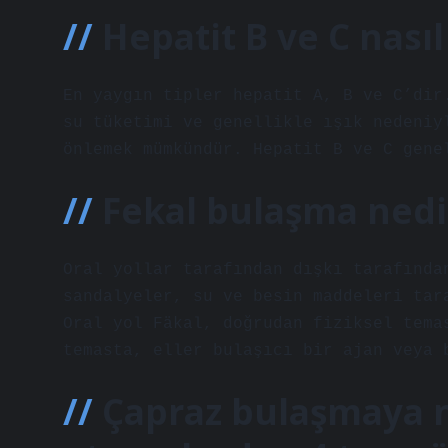
Hepatit B ve C nasıl
En yaygın tipler hepatit A, B ve C’dir
su tüketimi ve genellikle ışık nedeniy
önlemek mümkündür. Hepatit B ve C gene
Fekal bulaşma nedi
Oral yollar tarafından dışkı tarafında
sandalyeler, su ve besin maddeleri tar
Oral yol Fäkal, doğrudan fiziksel tema
temasta, eller bulaşıcı bir ajan veya 
Çapraz bulaşmaya n