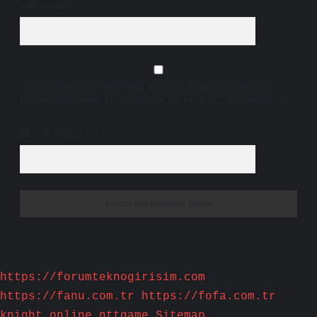
Web Sitesi
Daha sonraki yorumlarımda kullanılması için adım, e-
posta adresim ve site adresim bu tarayıcıya kaydedilsin.
10 - 4 kaçtır?
*
https://forumteknogirisim.com
https://fanu.com.tr
https://fofa.com.tr
knight online
nttgame
Sitemap