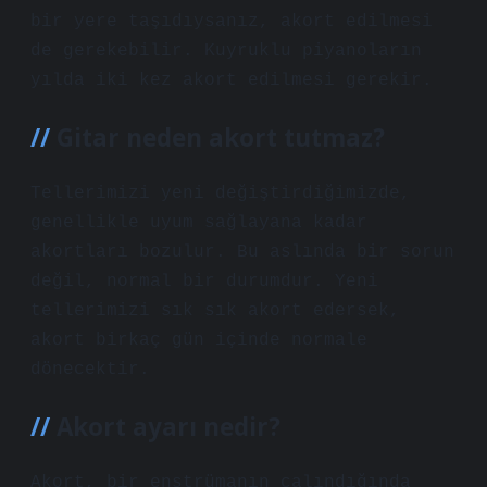
bir yere taşıdıysanız, akort edilmesi
de gerekebilir. Kuyruklu piyanoların
yılda iki kez akort edilmesi gerekir.
Gitar neden akort tutmaz?
Tellerimizi yeni değiştirdiğimizde,
genellikle uyum sağlayana kadar
akortları bozulur. Bu aslında bir sorun
değil, normal bir durumdur. Yeni
tellerimizi sık sık akort edersek,
akort birkaç gün içinde normale
dönecektir.
Akort ayarı nedir?
Akort, bir enstrümanın çalındığında