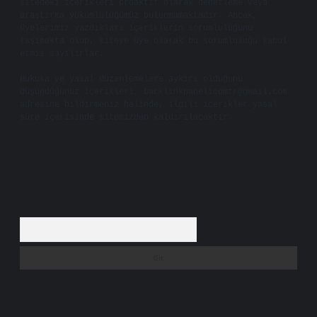
sitedeki içerikleri proaktif olarak denetleme veya
araştırma yükümlülüğümüz bulunmamaktadır. Ancak,
üyelerimiz yazdıkları içeriklerin sorumluluğunu
taşımakta olup, siteye üye olarak bu sorumluluğu kabul
etmiş sayılırlar.
Hukuka ve yasal düzenlemelere aykırı olduğunu
düşündüğünüz içerikleri,
backlinkpanelicomtr@gmail.com
adresine bildirmeniz halinde, ilgili içerikler yasal
süre içerisinde sitemizden kaldırılacaktır.
Arama