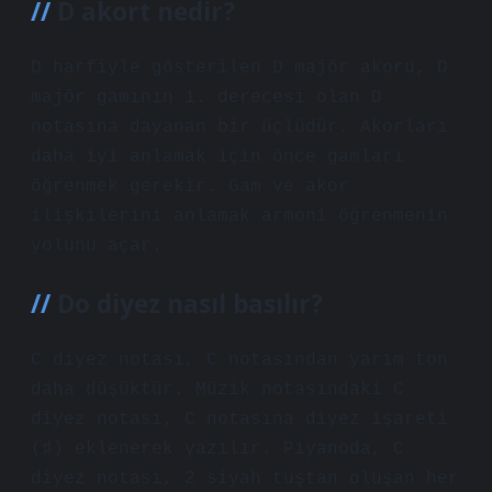
D akort nedir?
D harfiyle gösterilen D majör akoru, D
majör gamının 1. derecesi olan D
notasına dayanan bir üçlüdür. Akorları
daha iyi anlamak için önce gamları
öğrenmek gerekir. Gam ve akor
ilişkilerini anlamak armoni öğrenmenin
yolunu açar.
Do diyez nasıl basılır?
C diyez notası, C notasından yarım ton
daha düşüktür. Müzik notasındaki C
diyez notası, C notasına diyez işareti
(♯) eklenerek yazılır. Piyanoda, C
diyez notası, 2 siyah tuştan oluşan her