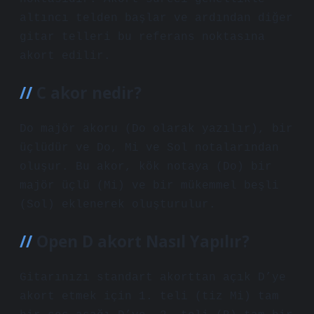
altıncı telden başlar ve ardından diğer
gitar telleri bu referans noktasına
akort edilir.
C akor nedir?
Do majör akoru (Do olarak yazılır), bir
üçlüdür ve Do, Mi ve Sol notalarından
oluşur. Bu akor, kök notaya (Do) bir
majör üçlü (Mi) ve bir mükemmel beşli
(Sol) eklenerek oluşturulur.
Open D akort Nasıl Yapılır?
Gitarınızı standart akorttan açık D’ye
akort etmek için 1. teli (tiz Mi) tam