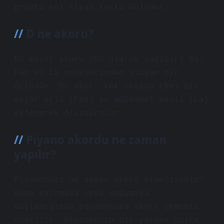
grupta sol siyah tuşta bulunur.
D ne akoru?
Re majör akoru (Re olarak yazılır) Re,
Fa♯ ve La notalarından oluşan bir
üçlüdür. Bu akor, kök notaya (Re) bir
majör üçlü (Fa♯) ve mükemmel beşli (La)
eklenerek oluşturulur.
Piyano akordu ne zaman
yapılır?
Piyanonuzu ne zaman akort etmelisiniz?
Hava ısınmaya veya soğumaya
başladığında piyanonuzu akort etmeniz
önerilir. Piyanonuzu bir yerden başka