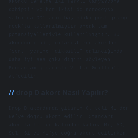
akordu temelde iki farklı varyasyona
sahiptir ve her ikisi de neredeyse
yalnızca 90’ların başındaki post-grunge
rock’ta kullanılmıştır ancak tam
potansiyelleriyle kullanılmıştır. Bu
akordun icadı, gitaristlere akordun
“sert” yerine “dikkatli” çalındığında
daha iyi ses çıkardığını söyleyen
Pentagram gitaristi Victor Griffin’e
atfedilir.
drop D akort Nasıl Yapılır?
Drop D akordunda gitarın 6. teli Mi’den
Re’ye doğru akort edilir. Standart
akortta teller kalından kalına Mi, AD,
Sol, Si ve Mi’ye doğru akort edilirken,