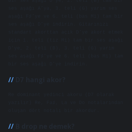
bir ses aşağı D’ye, 2. teli (B) tam bir
ses aşağı A’ya, 3. teli (G) yarım ses
aşağı F♯’ye ve 6. teli (bas Mi) tam bir
ses aşağı D’ye indirin. Gitarınızı
standart akorttan açık D’ye akort etmek
için 1. teli (tiz Mi) tam bir ses aşağı
D’ye, 2. teli (B), 3. teli (G) yarım
ses aşağı F♯’ye ve 6. teli (bas Mi) tam
bir ses aşağı D’ye indirin.
D7 hangi akor?
Re dominant yedinci akoru (D7 olarak
yazılır) Re, Fa♯, ​​​​​​La ve Do notalarından
oluşan dört notalı bir akordur.
B drop ne demek?