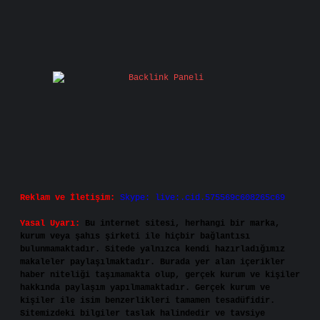
Reklam ve İletişim:
Skype: live:.cid.575569c608265c69
Yasal Uyarı:
Bu internet sitesi, herhangi bir marka,
kurum veya şahıs şirketi ile hiçbir bağlantısı
bulunmamaktadır. Sitede yalnızca kendi hazırladığımız
makaleler paylaşılmaktadır. Burada yer alan içerikler
haber niteliği taşımamakta olup, gerçek kurum ve kişiler
hakkında paylaşım yapılmamaktadır. Gerçek kurum ve
kişiler ile isim benzerlikleri tamamen tesadüfidir.
Sitemizdeki bilgiler taslak halindedir ve tavsiye