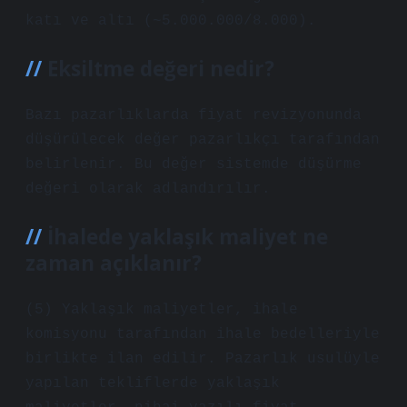
katı ve altı (~5.000.000/8.000).
Eksiltme değeri nedir?
Bazı pazarlıklarda fiyat revizyonunda
düşürülecek değer pazarlıkçı tarafından
belirlenir. Bu değer sistemde düşürme
değeri olarak adlandırılır.
İhalede yaklaşık maliyet ne
zaman açıklanır?
(5) Yaklaşık maliyetler, ihale
komisyonu tarafından ihale bedelleriyle
birlikte ilan edilir. Pazarlık usulüyle
yapılan tekliflerde yaklaşık