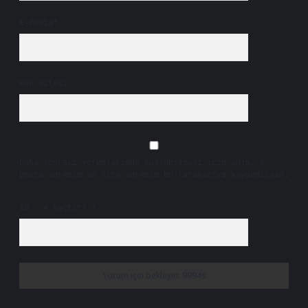
E-Posta*
Web Sitesi
Daha sonraki yorumlarımda kullanılması için adım, e-
posta adresim ve site adresim bu tarayıcıya kaydedilsin.
10 - 4 kaçtır?
*