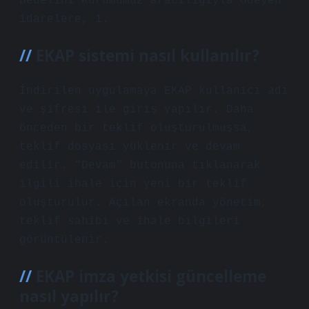
bedelini Kurumumuz aracılığıyla ödeyen
idarelere, 1.
EKAP sistemi nasıl kullanılır?
İndirilen uygulamaya EKAP kullanıcı adı
ve şifresi ile giriş yapılır. Daha
önceden bir teklif oluşturulmuşsa,
teklif dosyası yüklenir ve devam
edilir. “Devam” butonuna tıklanarak
ilgili ihale için yeni bir teklif
oluşturulur. Açılan ekranda yönetim,
teklif sahibi ve ihale bilgileri
görüntülenir.
EKAP imza yetkisi güncelleme
nasıl yapılır?