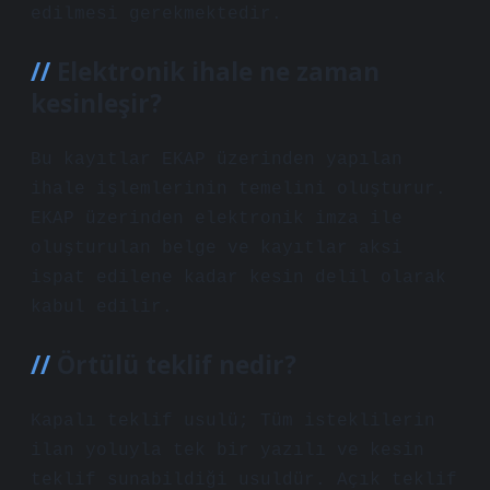
edilmesi gerekmektedir.
Elektronik ihale ne zaman
kesinleşir?
Bu kayıtlar EKAP üzerinden yapılan
ihale işlemlerinin temelini oluşturur.
EKAP üzerinden elektronik imza ile
oluşturulan belge ve kayıtlar aksi
ispat edilene kadar kesin delil olarak
kabul edilir.
Örtülü teklif nedir?
Kapalı teklif usulü; Tüm isteklilerin
ilan yoluyla tek bir yazılı ve kesin
teklif sunabildiği usuldür. Açık teklif