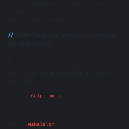
geçici teminat mektubunun alınacağı
bankaya referans numarası belirtilerek
başvuru yapılmalıdır.
EKAP başvuru evrakları nereye
gönderilecek?
Tutanakların imzalı ve kaşeli olarak en
kısa sürede posta yoluyla veya bizzat
Kamu İhale Kurumuna teslim edilmesi
zorunludur.
Kaynak:
Celp.com.tr
Tarih:
Makaleler