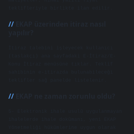
maliyetler, nihai yazılı fiyat
teklifleriyle birlikte ilan edilir.
EKAP üzerinden itiraz nasıl
yapılır?
İtiraz talebini işleyecek kullanıcı
(taslakçı) ana sayfadaki E-İtiraz/E-
Konu İtiraz menüsüne tıklar. Teklif
sahibinin e-itirazda bulunabileceği
teklifler sağ panelde listelenir.
EKAP ne zaman zorunlu oldu?
5- Elektronik ihale usulü uygulanmayan
ihalelerde ihale dokümanı, yeni EKAP
Yönetmeliği hükümlerine uygun olarak