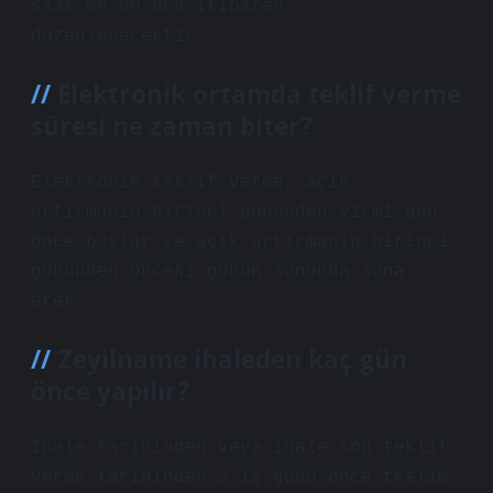
saat 08:00’den itibaren
düzenlenecektir.
Elektronik ortamda teklif verme
süresi ne zaman biter?
Elektronik teklif verme, açık
artırmanın birinci gününden yirmi gün
önce başlar ve açık artırmanın birinci
gününden önceki günün sonunda sona
erer.
Zeyilname ihaleden kaç gün
önce yapılır?
İhale tarihinden veya ihale son teklif
verme tarihinden 3 iş günü önce teslim