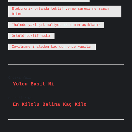
Elektronik ortamda teklif verme süresi ne zaman
biter
İhalede yaklaşık maliyet ne zaman açıklanır
Örtülü teklif nedir
Zeyilname ihaleden kaç gün önce yapılır
Önceki Yazı
Yolcu Basit Mi
Sonraki Yazı
En Kilolu Balina Kaç Kilo