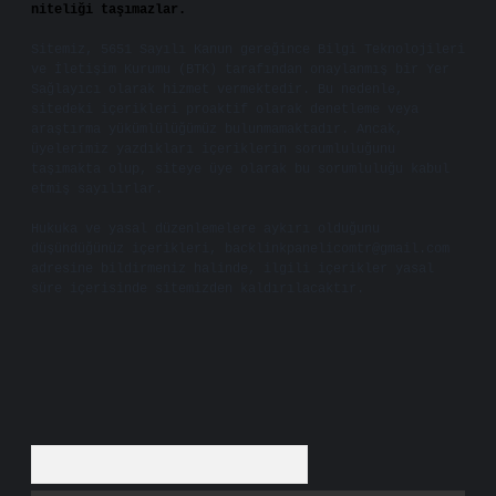
niteliği taşımazlar.
Sitemiz, 5651 Sayılı Kanun gereğince Bilgi Teknolojileri
ve İletişim Kurumu (BTK) tarafından onaylanmış bir Yer
Sağlayıcı olarak hizmet vermektedir. Bu nedenle,
sitedeki içerikleri proaktif olarak denetleme veya
araştırma yükümlülüğümüz bulunmamaktadır. Ancak,
üyelerimiz yazdıkları içeriklerin sorumluluğunu
taşımakta olup, siteye üye olarak bu sorumluluğu kabul
etmiş sayılırlar.
Hukuka ve yasal düzenlemelere aykırı olduğunu
düşündüğünüz içerikleri,
backlinkpanelicomtr@gmail.com
adresine bildirmeniz halinde, ilgili içerikler yasal
süre içerisinde sitemizden kaldırılacaktır.
Arama