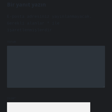
Bir yanıt yazın
E-posta adresiniz yayınlanmayacak.
Gerekli alanlar
*
ile
işaretlenmişlerdir
Yorum
İsim*