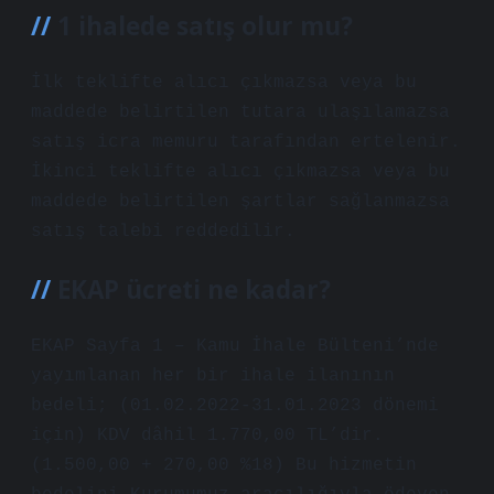
1 ihalede satış olur mu?
İlk teklifte alıcı çıkmazsa veya bu
maddede belirtilen tutara ulaşılamazsa
satış icra memuru tarafından ertelenir.
İkinci teklifte alıcı çıkmazsa veya bu
maddede belirtilen şartlar sağlanmazsa
satış talebi reddedilir.
EKAP ücreti ne kadar?
EKAP Sayfa 1 – Kamu İhale Bülteni’nde
yayımlanan her bir ihale ilanının
bedeli; (01.02.2022-31.01.2023 dönemi
için) KDV dâhil 1.770,00 TL’dir.
(1.500,00 + 270,00 %18) Bu hizmetin