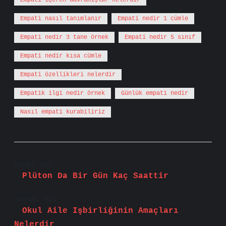
Empati içeren davranışlar nelerdir
Empati nasıl tanımlanır
Empati nedir 1 cümle
Empati nedir 3 tane örnek
Empati nedir 5 sınıf
Empati nedir kısa cümle
Empati özellikleri nelerdir
Empatik ilgi nedir örnek
Günlük empati nedir
Nasıl empati kurabiliriz
Önceki Yazı
Plüton Da Bir Gün Kaç Saattir
Sonraki Yazı
Okul Aile Işbirliğinin Amaçları
Nelerdir