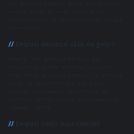
bir kişinin kendini başka bir kişinin
yerine koyma ve onun duygularını,
düşüncelerini ve davranışlarını anlama
yeteneğidir.
Empati denince akla ne gelir?
Empati, bir bireyin kendini bir
başkasının yerine koyması, olaylara
onun bakış açısıyla bakması, o bireyin
duygu ve düşüncelerini doğru bir
şekilde algılaması, hissetmesi ve
iletmesi süreci olarak tanımlanabilir
(Dökmen, 1998).
Empati nedir kısa cümle?