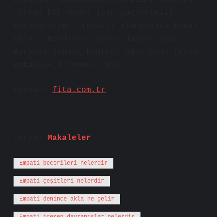
deneyin. …Başkasının hayatını deneyin.
…Ortak bir hedef için güçlerinizi
birleştirin. …Taraflı olduğunuzu kabul
edin. …Kendinize karşı dürüst olun. …
Ayrıcalığınızı kontrol edin.Daha fazla
makale…•13 Temmuz 2022
Kaynak:
fita.com.tr
Tarih:
Makaleler
Empati becerileri nelerdir
Empati çeşitleri nelerdir
Empati denince akla ne gelir