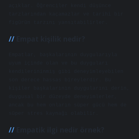
açıklar. Öğrenciler kendi düşünce
tarzlarından kaçamazlar ve tarihi bir
figürün tarzını yansıtabilirler.
Empat kişilik nedir?
Empatlar, başkalarının duygularıyla
uyum içinde olan ve bu duyguları
kendilerininmiş gibi deneyimleyebilen
son derece hassas bireylerdir. Bu
kişiler başkalarının duygularını derin,
duygusal bir düzeyde deneyimlerler,
ancak bu hem onların süper gücü hem de
süper stres kaynağı olabilir.
Empatik ilgi nedir örnek?