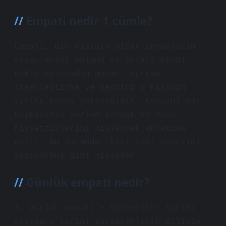
Empati nedir 1 cümle?
Empati, bir kişinin diğer insanların
duygularını anlama ve onları kendi
bakış açısından görme, durumu
içselleştirme ve kendini o kişinin
yerine koyma yeteneğidir. Kendini bir
başkasının yerine koymak ve onun
hissettiklerini hissetmek anlamına
gelir. Bu durumda, kişi aynı deneyimi
yaşıyormuş gibi hisseder.
Günlük empati nedir?
3. Günlük empati • Öğrenciler tarihi
olayları tarihi karakterlerin diliyle