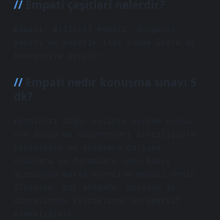
Empati çeşitleri nelerdir?
Empati; Bilişsel empati, duygusal
empati ve empatik ilgi olmak üzere üç
kategoriye ayrılır.
Empati nedir konuşma sınavı 5
dk?
Kendinizi diğer kişinin yerine koyma,
onu duygu ve düşünceleri aracılığıyla
hissetmeye ve anlamaya çalışma,
olaylara ve durumlara onun bakış
açısından bakma sürecine empati denir.
İletişim, bir anlamda, bireyin iç
dünyasından kaynaklanan perspektif
esnekliğidir.