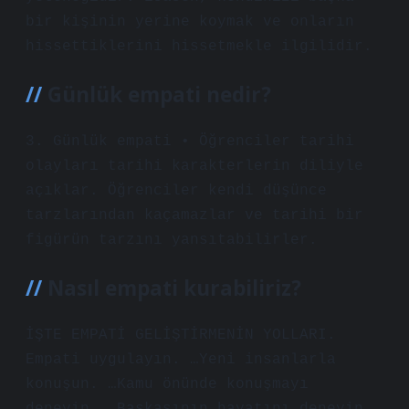
bir kişinin yerine koymak ve onların
hissettiklerini hissetmekle ilgilidir.
Günlük empati nedir?
3. Günlük empati • Öğrenciler tarihi
olayları tarihi karakterlerin diliyle
açıklar. Öğrenciler kendi düşünce
tarzlarından kaçamazlar ve tarihi bir
figürün tarzını yansıtabilirler.
Nasıl empati kurabiliriz?
İŞTE EMPATİ GELİŞTİRMENİN YOLLARI.
Empati uygulayın. …Yeni insanlarla
konuşun. …Kamu önünde konuşmayı