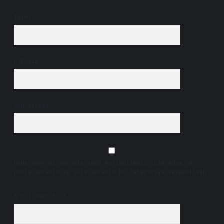
İsim*
E-Posta*
Web Sitesi
Daha sonraki yorumlarımda kullanılması için adım, e-
posta adresim ve site adresim bu tarayıcıya kaydedilsin.
6 + 2 kaçtır?
*