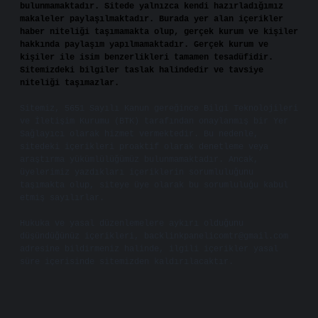
bulunmamaktadır. Sitede yalnızca kendi hazırladığımız
makaleler paylaşılmaktadır. Burada yer alan içerikler
haber niteliği taşımamakta olup, gerçek kurum ve kişiler
hakkında paylaşım yapılmamaktadır. Gerçek kurum ve
kişiler ile isim benzerlikleri tamamen tesadüfidir.
Sitemizdeki bilgiler taslak halindedir ve tavsiye
niteliği taşımazlar.
Sitemiz, 5651 Sayılı Kanun gereğince Bilgi Teknolojileri
ve İletişim Kurumu (BTK) tarafından onaylanmış bir Yer
Sağlayıcı olarak hizmet vermektedir. Bu nedenle,
sitedeki içerikleri proaktif olarak denetleme veya
araştırma yükümlülüğümüz bulunmamaktadır. Ancak,
üyelerimiz yazdıkları içeriklerin sorumluluğunu
taşımakta olup, siteye üye olarak bu sorumluluğu kabul
etmiş sayılırlar.
Hukuka ve yasal düzenlemelere aykırı olduğunu
düşündüğünüz içerikleri,
backlinkpanelicomtr@gmail.com
adresine bildirmeniz halinde, ilgili içerikler yasal
süre içerisinde sitemizden kaldırılacaktır.