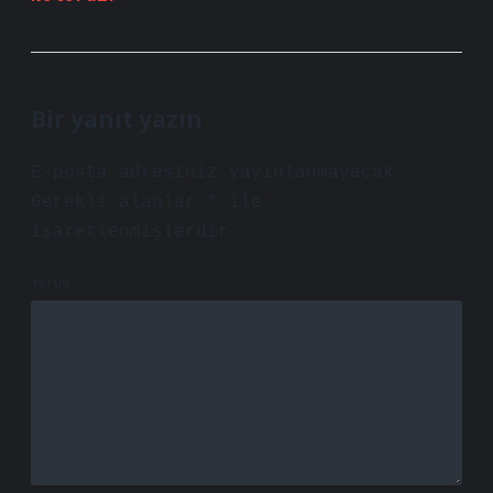
Bir yanıt yazın
E-posta adresiniz yayınlanmayacak.
Gerekli alanlar
*
ile
işaretlenmişlerdir
Yorum