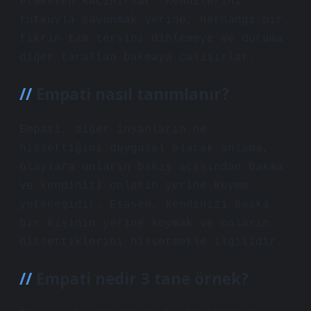
etmekten kaçınırlar. Kendilerini
tutkuyla savunmak yerine, herhangi bir
fikrin tam tersini dinlemeye ve duruma
diğer taraftan bakmaya çalışırlar.
Empati nasıl tanımlanır?
Empati, diğer insanların ne
hissettiğini duygusal olarak anlama,
olaylara onların bakış açısından bakma
ve kendinizi onların yerine koyma
yeteneğidir. Esasen, kendinizi başka
bir kişinin yerine koymak ve onların
hissettiklerini hissetmekle ilgilidir.
Empati nedir 3 tane örnek?