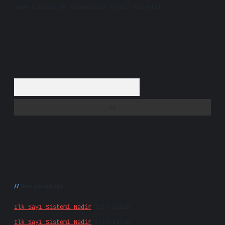
süre içerisinde sitemizden kaldırılacaktır.
Arama
Son yorumlar
Ilk Sayı Sistemi Nedir
için
admin
Ilk Sayı Sistemi Nedir
için
Karan