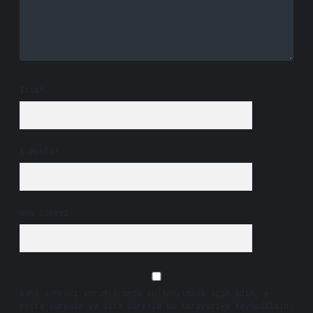
İsim*
E-Posta*
Web Sitesi
Daha sonraki yorumlarımda kullanılması için adım, e-
posta adresim ve site adresim bu tarayıcıya kaydedilsin.