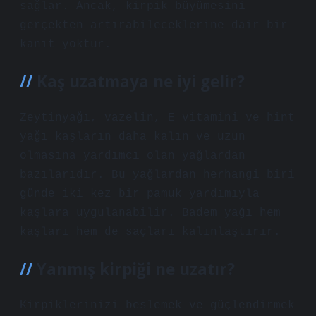
sağlar. Ancak, kirpik büyümesini
gerçekten artırabileceklerine dair bir
kanıt yoktur.
Kaş uzatmaya ne iyi gelir?
Zeytinyağı, vazelin, E vitamini ve hint
yağı kaşların daha kalın ve uzun
olmasına yardımcı olan yağlardan
bazılarıdır. Bu yağlardan herhangi biri
günde iki kez bir pamuk yardımıyla
kaşlara uygulanabilir. Badem yağı hem
kaşları hem de saçları kalınlaştırır.
Yanmış kirpiği ne uzatır?
Kirpiklerinizi beslemek ve güçlendirmek