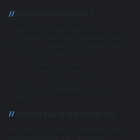
Kirpikleri ne çoğaltır?
Temel içeriklerimiz şunlardır:
zeytinyağı, hint yağı, hindistan cevizi
yağı, tatlı badem yağı, avokado yağı,
lavanta yağı, aloe vera jeli, E
vitamini yağı veya ampulleri, yeşil
çay. Bu içeriklerin tek başına
kullanımı bile kirpiklerinizi ve
kaşlarınızı güçlendirmeye yardımcı
olacaktır.
Vazelin kaş kirpik uzatır mı?
Vazelinin kirpikleri kalınlaştırdığı ve
uzattığı bilgisi var. Bu bilgi