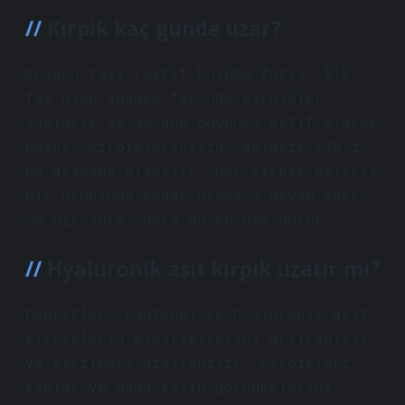
Kirpik kaç günde uzar?
Anagen fazı (aktif büyüme fazı): İlk
faz olan anagen fazında kirpikler
yaklaşık 30-45 gün boyunca aktif olarak
büyür. Kirpiklerinizin yaklaşık %40’ı
bu aşamada olabilir. Her kirpik belirli
bir uzunluğa kadar uzamaya devam eder
ve bir süre sonra bu büyüme durur.
Hyaluronik asit kirpik uzatır mı?
Peptitler, pantenol ve hyaluronik asit
kirpiklerin elastikiyetini artırabilir
ve kırılmayı azaltabilir. Kirpikleri
kaplar ve daha kalın görünmelerini