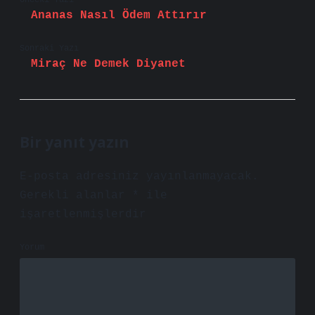
Önceki Yazı
Ananas Nasıl Ödem Attırır
Sonraki Yazı
Miraç Ne Demek Diyanet
Bir yanıt yazın
E-posta adresiniz yayınlanmayacak.
Gerekli alanlar
*
ile
işaretlenmişlerdir
Yorum