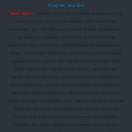
Telegram: @karabul
Yasal Uyarı:
Sitemiz, 5651 Sayılı Kanun gereğince Bilgi
Teknolojileri ve İletişim Kurumu (BTK) tarafından
onaylanmış bir Yer Sağlayıcı olarak hizmet vermektedir.
Bu nedenle, sitedeki içerikleri proaktif olarak
denetleme veya araştırma yükümlülüğümüz bulunmamaktadır.
Ancak, üyelerimiz yazdıkları içeriklerin sorumluluğunu
taşımakta olup, siteye üye olarak bu sorumluluğu kabul
etmiş sayılırlar. Bu internet sitesi, herhangi bir
marka, kurum veya şahıs şirketi ile hiçbir bağlantısı
bulunmamaktadır. Sitede yalnızca kendi hazırladığımız
makaleler paylaşılmaktadır. Burada yer alan içerikler
haber niteliği taşımamakta olup, gerçek kurum ve kişiler
hakkında paylaşım yapılmamaktadır. Gerçek kurum ve
kişiler ile isim benzerlikleri tamamen tesadüfidir.
Sitemiz, kar amacı gütmeyen ve tamamen ücretsiz bir