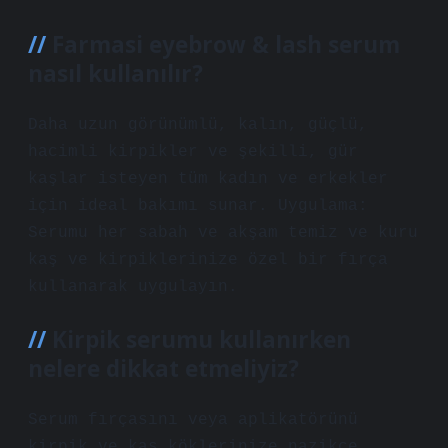
Farmasi eyebrow & lash serum
nasıl kullanılır?
Daha uzun görünümlü, kalın, güçlü,
hacimli kirpikler ve şekilli, gür
kaşlar isteyen tüm kadın ve erkekler
için ideal bakımı sunar. Uygulama:
Serumu her sabah ve akşam temiz ve kuru
kaş ve kirpiklerinize özel bir fırça
kullanarak uygulayın.
Kirpik serumu kullanırken
nelere dikkat etmeliyiz?
Serum fırçasını veya aplikatörünü
kirpik ve kaş köklerinize nazikçe