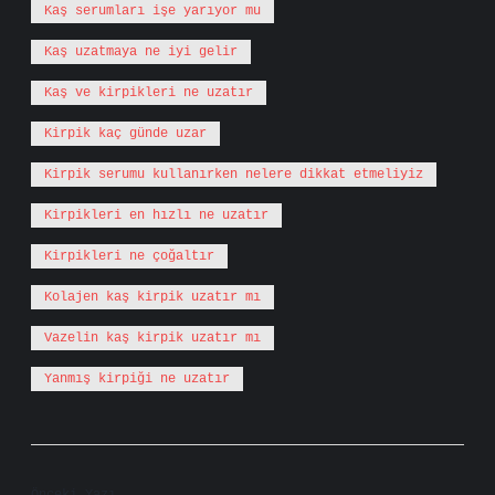
Kaş serumları işe yarıyor mu
Kaş uzatmaya ne iyi gelir
Kaş ve kirpikleri ne uzatır
Kirpik kaç günde uzar
Kirpik serumu kullanırken nelere dikkat etmeliyiz
Kirpikleri en hızlı ne uzatır
Kirpikleri ne çoğaltır
Kolajen kaş kirpik uzatır mı
Vazelin kaş kirpik uzatır mı
Yanmış kirpiği ne uzatır