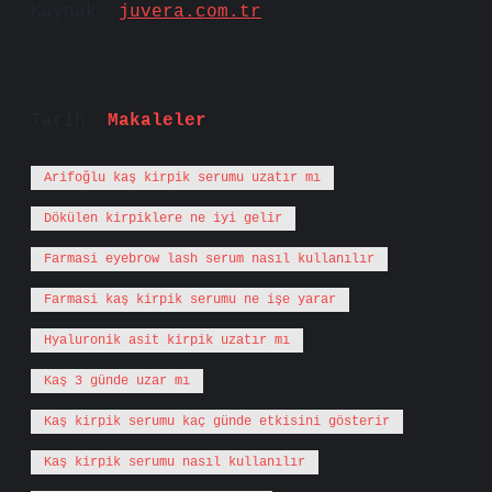
Kaynak:
juvera.com.tr
Tarih:
Makaleler
Arifoğlu kaş kirpik serumu uzatır mı
Dökülen kirpiklere ne iyi gelir
Farmasi eyebrow lash serum nasıl kullanılır
Farmasi kaş kirpik serumu ne işe yarar
Hyaluronik asit kirpik uzatır mı
Kaş 3 günde uzar mı
Kaş kirpik serumu kaç günde etkisini gösterir
Kaş kirpik serumu nasıl kullanılır