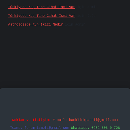
Türkiyede Kaç Tane Cihat Ismi Var
için
admin
Türkiyede Kaç Tane Cihat Ismi Var
için
Doğan
Astrolojide Ruh Ikizi Nedir
için
admin
mecasino
vd casino
betexper.xyz
betci
betci.bet
ht
Reklam ve İletişim:
E-mail:
backlinkpaneli@gmail.com
Teams:
forumhizmeti@gmail.com
Whatsapp: 0262 606 0 726