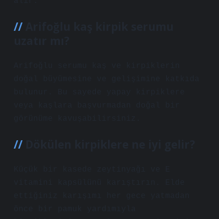
alır.
Arifoğlu kaş kirpik serumu
uzatır mı?
Arifoğlu serumu kaş ve kirpiklerin
doğal büyümesine ve gelişimine katkıda
bulunur. Bu sayede yapay kirpiklere
veya kaşlara başvurmadan doğal bir
görünüme kavuşabilirsiniz.
Dökülen kirpiklere ne iyi gelir?
Küçük bir kasede zeytinyağı ve E
vitamini kapsülünü karıştırın. Elde
ettiğiniz karışımı her gece yatmadan
önce bir pamuk yardımıyla