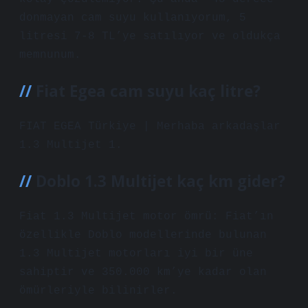
donmayan cam suyu kullanıyorum, 5
litresi 7-8 TL’ye satılıyor ve oldukça
memnunum.
Fiat Egea cam suyu kaç litre?
FIAT EGEA Türkiye | Merhaba arkadaşlar
1.3 Multijet 1.
Doblo 1.3 Multijet kaç km gider?
Fiat 1.3 Multijet motor ömrü: Fiat’ın
özellikle Doblo modellerinde bulunan
1.3 Multijet motorları iyi bir üne
sahiptir ve 350.000 km’ye kadar olan
ömürleriyle bilinirler.