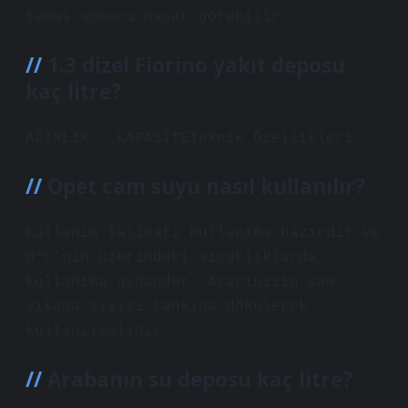
temas sonucu hasar görebilir.
1.3 dizel Fiorino yakıt deposu
kaç litre?
AĞIRLIK – KAPASİTETeknik Özellikler1.
Opet cam suyu nasıl kullanılır?
Kullanım Talimatı Kullanıma hazırdır ve
0°C’nin üzerindeki sıcaklıklarda
kullanıma uygundur. Aracınızın cam
yıkama sıvısı tankına dökülerek
kullanılmalıdır.
Arabanın su deposu kaç litre?