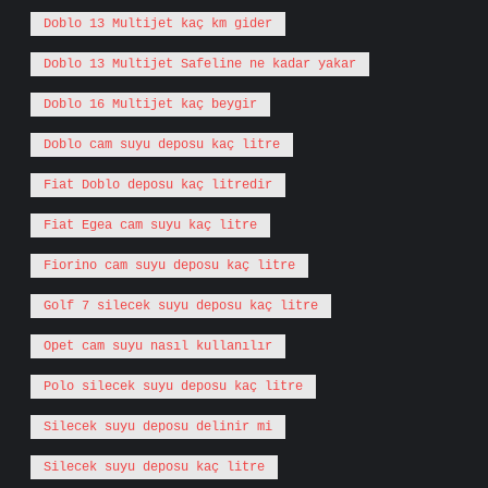
Doblo 13 Multijet kaç km gider
Doblo 13 Multijet Safeline ne kadar yakar
Doblo 16 Multijet kaç beygir
Doblo cam suyu deposu kaç litre
Fiat Doblo deposu kaç litredir
Fiat Egea cam suyu kaç litre
Fiorino cam suyu deposu kaç litre
Golf 7 silecek suyu deposu kaç litre
Opet cam suyu nasıl kullanılır
Polo silecek suyu deposu kaç litre
Silecek suyu deposu delinir mi
Silecek suyu deposu kaç litre