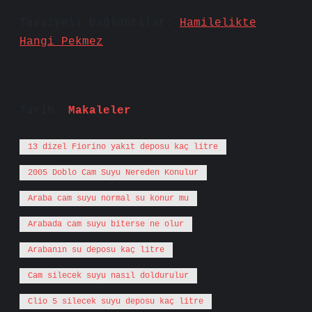
Tavsiyeli Bağlantılar:
Hamilelikte
Hangi Pekmez
Tarih:
Makaleler
13 dizel Fiorino yakıt deposu kaç litre
2005 Doblo Cam Suyu Nereden Konulur
Araba cam suyu normal su konur mu
Arabada cam suyu biterse ne olur
Arabanın su deposu kaç litre
Cam silecek suyu nasıl doldurulur
Clio 5 silecek suyu deposu kaç litre