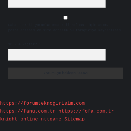
Daha sonraki yorumlarımda kullanılması için adım, e-
posta adresim ve site adresim bu tarayıcıya kaydedilsin.
10 - 4 kaçtır?
*
https://forumteknogirisim.com
https://fanu.com.tr
https://fofa.com.tr
knight online
nttgame
Sitemap