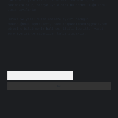
üyelerimiz yazdıkları içeriklerin sorumluluğunu
taşımakta olup, siteye üye olarak bu sorumluluğu kabul
etmiş sayılırlar.
Hukuka ve yasal düzenlemelere aykırı olduğunu
düşündüğünüz içerikleri,
backlinkpanelicomtr@gmail.com
adresine bildirmeniz halinde, ilgili içerikler yasal
süre içerisinde sitemizden kaldırılacaktır.
Arama