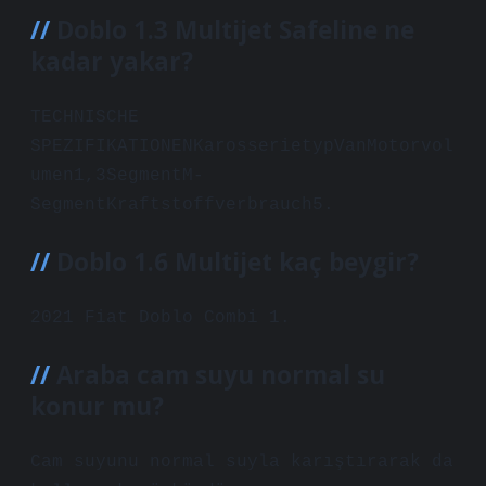
Doblo 1.3 Multijet Safeline ne
kadar yakar?
TECHNISCHE
SPEZIFIKATIONENKarosserietypVanMotorvol
umen1,3SegmentM-
SegmentKraftstoffverbrauch5.
Doblo 1.6 Multijet kaç beygir?
2021 Fiat Doblo Combi 1.
Araba cam suyu normal su
konur mu?
Cam suyunu normal suyla karıştırarak da