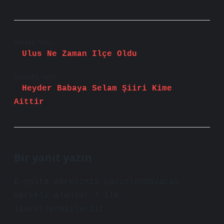
Önceki Yazı
Ulus Ne Zaman Ilçe Oldu
Sonraki Yazı
Heyder Babaya Selam Şiiri Kime
Aittir
Bir yanıt yazın
E-posta adresiniz yayınlanmayacak.
Gerekli alanlar
*
ile
işaretlenmişlerdir