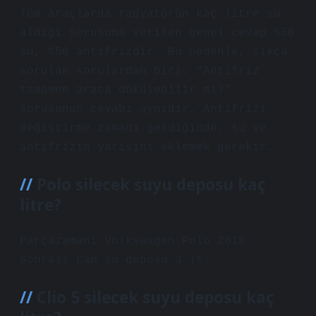
Tüm araçlarda radyatörün kaç litre su
aldığı sorusuna verilen genel cevap %50
su, %50 antifrizdir. Bu nedenle, sıkça
sorulan sorulardan biri: “Antifriz
tamamen araca dökülebilir mi?”
sorusunun cevabı aynıdır. Antifrizi
değiştirme zamanı geldiğinde, su ve
antifrizin yarısını eklemek gerekir.
Polo silecek suyu deposu kaç
litre?
Parçazamani Volkswagen Polo 2018
Sonrası Cam su deposu 3 lt.
Clio 5 silecek suyu deposu kaç