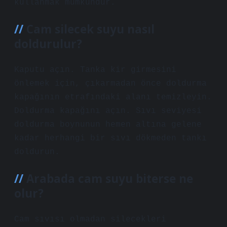
kullanmak mümkündür.
Cam silecek suyu nasıl
doldurulur?
Kaputu açın. Tanka kir girmesini
önlemek için, çıkarmadan önce doldurma
kapağının etrafındaki alanı temizleyin.
Doldurma kapağını açın. Sıvı seviyesi
doldurma boynunun hemen altına gelene
kadar herhangi bir sıvı dökmeden tankı
doldurun.
Arabada cam suyu biterse ne
olur?
Cam sıvısı olmadan silecekleri