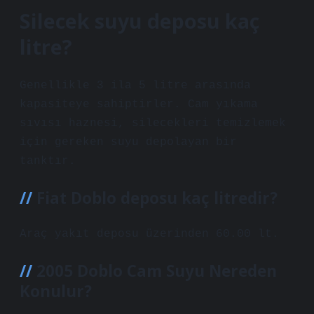
Silecek suyu deposu kaç
litre?
Genellikle 3 ila 5 litre arasında
kapasiteye sahiptirler. Cam yıkama
sıvısı haznesi, silecekleri temizlemek
için gereken suyu depolayan bir
tanktır.
Fiat Doblo deposu kaç litredir?
Araç yakıt deposu üzerinden 60.00 lt.
2005 Doblo Cam Suyu Nereden
Konulur?