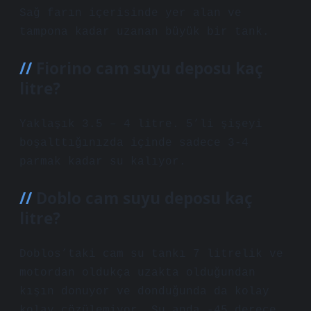
Sağ farın içerisinde yer alan ve
tampona kadar uzanan büyük bir tank.
Fiorino cam suyu deposu kaç
litre?
Yaklaşık 3.5 – 4 litre. 5’li şişeyi
boşalttığınızda içinde sadece 3-4
parmak kadar su kalıyor.
Doblo cam suyu deposu kaç
litre?
Doblos’taki cam su tankı 7 litrelik ve
motordan oldukça uzakta olduğundan
kışın donuyor ve donduğunda da kolay
kolay çözülemiyor. Şu anda -45 derece