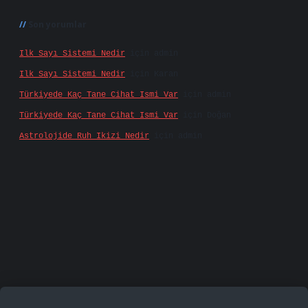
Son yorumlar
Ilk Sayı Sistemi Nedir
için
admin
Ilk Sayı Sistemi Nedir
için
Karan
Türkiyede Kaç Tane Cihat Ismi Var
için
admin
Türkiyede Kaç Tane Cihat Ismi Var
için
Doğan
Astrolojide Ruh Ikizi Nedir
için
admin
famecasino
vd casino
betexper.xyz
betci
betci.bet