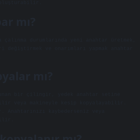
oluşturabilir.
par mı?
a çalınma durumlarında yeni anahtar üretmek,
ri değiştirmek ve onarımları yapmak anahtar
.
pyalar mı?
unan bir çilingir, yedek anahtar setine
ilir veya makineyle kesip kopyalayabilir.
r. Anahtarınızı kaybederseniz veya
ilir.
 kopyalanır mı?