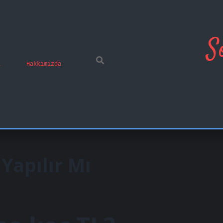
S
ı
Hakkımızda
Yapılır Mı