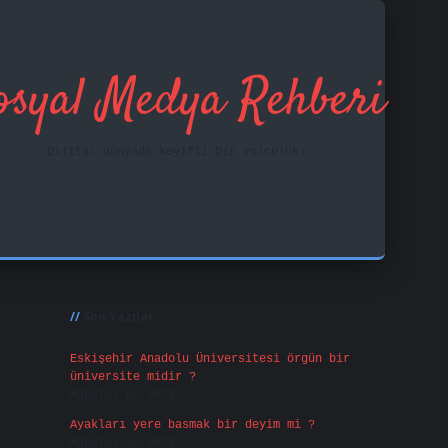
osyal Medya Rehberi
Dijital dünyada keyifli bir yolculuk!
Sidebar
ilbet mobil giriş
fa
Son Yazılar
Eskişehir Anadolu Üniversitesi örgün bir
üniversite midir ?
Ağustos 6, 2026
Ayakları yere basmak bir deyim mi ?
Ağustos 5, 2026