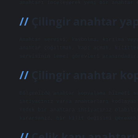
anahtarı inceleyerek yeni bir anahtar 
Çilingir anahtar ya
Anahtar servisi, kaybolma, kırılma vey
anahtar çoğaltmak, kapı açmak, kilitle
servisinin temel görevleri arasındadır
Çilingir anahtar ko
Bölgenizde anahtar kopyalama hizmeti s
ihtiyacınız varsa anahtarları kodlayab
Yedek bir anahtara ihtiyacınız olabili
kırarsanız, bir kilit değişimi gerekeb
Çelik kapı anahtarı