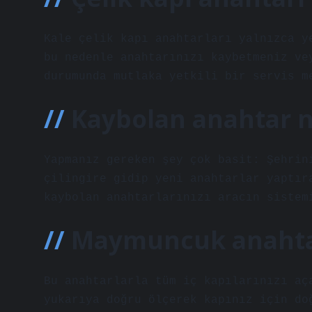
Kale çelik kapı anahtarları yalnızca y
bu nedenle anahtarınızı kaybetmeniz ve
durumunda mutlaka yetkili bir servis m
Kaybolan anahtar na
Yapmanız gereken şey çok basit: Şehrin
çilingire gidip yeni anahtarlar yaptır
kaybolan anahtarlarınızı aracın sistem
Maymuncuk anahtar
Bu anahtarlarla tüm iç kapılarınızı aç
yukarıya doğru ölçerek kapınız için do