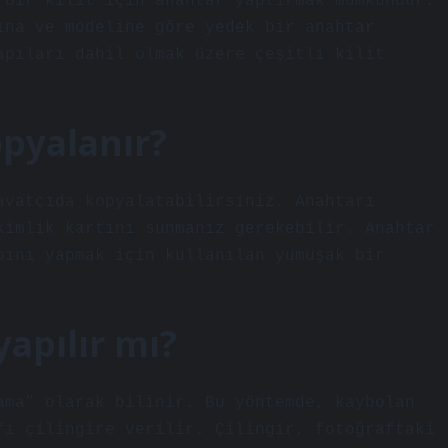
 bir kilit için anahtar yaptırmak mümkündür.
ına ve modeline göre yedek bir anahtar
apıları dahil olmak üzere çeşitli kilit
opyalanır?
avatçıda kopyalatabilirsiniz. Anahtarı
kimlik kartını sunmanız gerekebilir. Anahtar
bını yapmak için kullanılan yumuşak bir
apılır mı?
ama” olarak bilinir. Bu yöntemde, kaybolan
fı çilingire verilir. Çilingir, fotoğraftaki