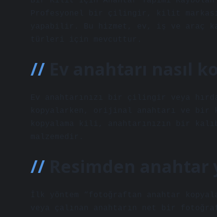
Bir Kilit İçin Anahtar Yapımı Kaybolan
Profesyonel bir çilingir, kilit markas
yapabilir. Bu hizmet, ev, iş ve araç k
türleri için mevcuttur.
Ev anahtarı nasıl k
Ev anahtarınızı bir çilingir veya hırd
kopyalarken, orijinal anahtarı ve bir 
kopyalama kili, anahtarınızın bir kalı
malzemedir.
Resimden anahtar y
İlk yöntem “fotoğraftan anahtar kopyal
veya çalınan anahtarın net bir fotoğra