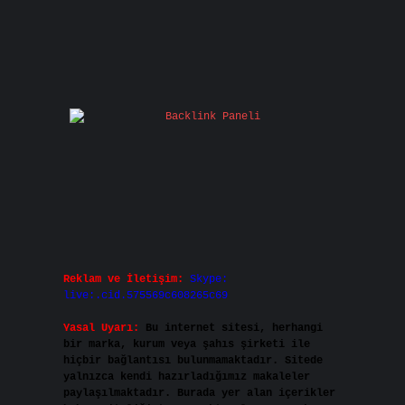
Reklam ve İletişim:
Skype:
live:.cid.575569c608265c69
Yasal Uyarı:
Bu internet sitesi, herhangi
bir marka, kurum veya şahıs şirketi ile
hiçbir bağlantısı bulunmamaktadır. Sitede
yalnızca kendi hazırladığımız makaleler
paylaşılmaktadır. Burada yer alan içerikler