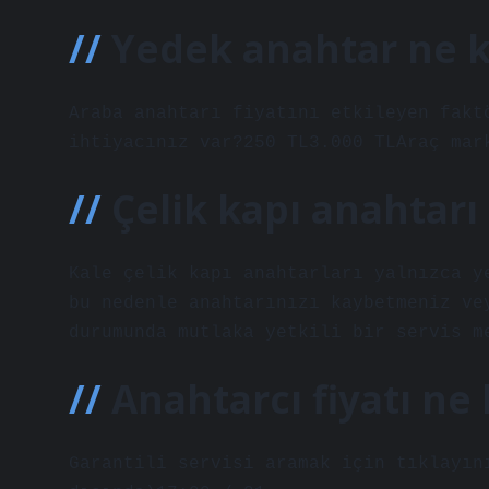
Yedek anahtar ne k
Araba anahtarı fiyatını etkileyen fakt
ihtiyacınız var?250 TL3.000 TLAraç mar
Çelik kapı anahtarı 
Kale çelik kapı anahtarları yalnızca y
bu nedenle anahtarınızı kaybetmeniz ve
durumunda mutlaka yetkili bir servis m
Anahtarcı fiyatı ne
Garantili servisi aramak için tıklayın