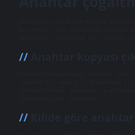
Anahtar çoğaltm
Elektronik olarak şifrelenmiş anahtarl
bu şifreler yeni elektronik kartlara g
kullanılan teknolojiye göre değişir. 1
Anahtar kopyası çı
Anahtarın kopyalanması ne kadar sürer?
standart bir anahtar için yaklaşık 1-2
yerleştirilmesi, kesilmesi ve ardından
temizlenmesiyle tamamlanır.
Kilide göre anahtar 