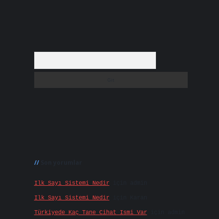
Arama
Son yorumlar
Ilk Sayı Sistemi Nedir
için
admin
Ilk Sayı Sistemi Nedir
için
Karan
Türkiyede Kaç Tane Cihat Ismi Var
için
admin