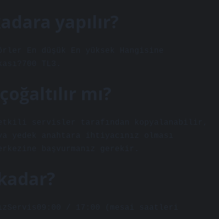
adara yapılır?
örler En düşük En yüksek Hangisine
kası?700 TL3.
çoğaltılır mı?
etkili servisler tarafından kopyalanabilir,
ya yedek anahtara ihtiyacınız olması
erkezine başvurmanız gerekir.
 kadar?
ızServis09:00 / 17:00 (mesai saatleri