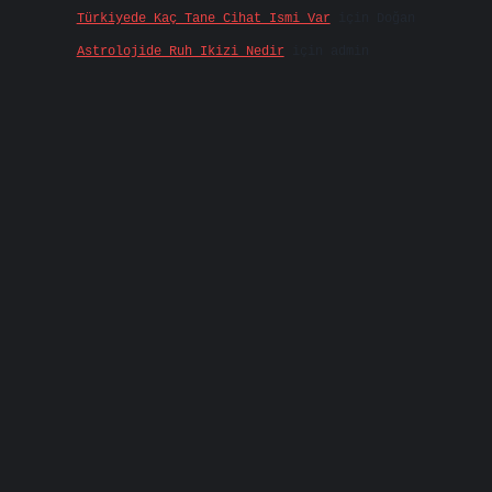
Türkiyede Kaç Tane Cihat Ismi Var
için
Doğan
Astrolojide Ruh Ikizi Nedir
için
admin