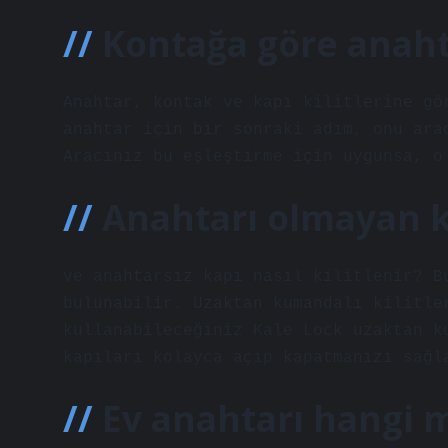
Kontağa göre anahta
Anahtar, kontak ve kapı kilitlerine gö
anahtar için bir sonraki adım, onu ara
Aracınız bu eşleştirme için uygunsa, o
Anahtarı olmayan ka
ve anahtarsız kapı nasıl kilitlenir? B
bulunabilir. Uzaktan kumandalı kilitle
kullanabileceğiniz Kale Lock uzaktan k
kapıları kolayca açıp kapatmanızı sağl
Ev anahtarı hangi 