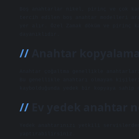
Boş anahtarlar nikel, pirinç ve çok ka
tercih edilen boş anahtar modelleri ar
yer alır. Özel Zamak döküm ve pirinç k
dayanıklıdır.
Anahtar kopyalama
Anahtar çoğaltma genellikle anahtarlar
Bu genellikle anahtarı olmayan kişiler
kaybolduğunda yedek bir kopyaya sahip 
Ev yedek anahtar n
Yedek anahtarınızı yetkili servislerde
yaptırabilirsiniz.