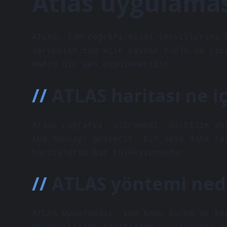
Atlas uygulamas
ATLAS, tüm coğrafi bilgi servislerini 
verebilen tüm açık kaynak kodlu ve tic
kodlu bir web uygulamasıdır.
ATLAS haritası ne iç
Atlas coğrafya, astronomi, dilbilim vb
tüm dünyayı gösterir. Bir veya daha fa
haritaların bir koleksiyonudur.
ATLAS yöntemi ned
ATLAS Uygulaması, tüm kamu kurum ve ku