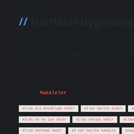
ücretsizdir.
Haritalar uygulamas
İstediğiniz yerlere basit ve adım adım
istiyorsanız Google Haritalar uygulama
verir ve gerçek zamanlı trafik bilgile
belirler.
Tarih:
Makaleler
Atlas açı bozukluğu nedir
Atlas Harita kimin
A
ATLAS OS ne işe yarar
Atlas terapi nedir
Atlas
ATLAS yöntemi nedir
En net harita hangisi
Goog