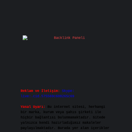
Reklam ve İletişim:
Skype:
live:.cid.575569c608265c69
Yasal Uyarı:
Bu internet sitesi, herhangi
bir marka, kurum veya şahıs şirketi ile
hiçbir bağlantısı bulunmamaktadır. Sitede
yalnızca kendi hazırladığımız makaleler
paylaşılmaktadır. Burada yer alan içerikler