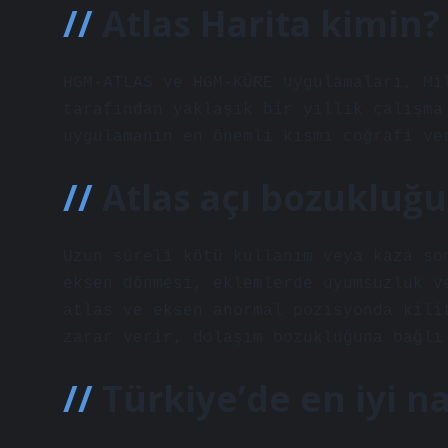
Atlas Harita kimin?
HGM-ATLAS ve HGM-KÜRE uygulamaları, Mi
tarafından yaklaşık bir yıllık çalışma
uygulamanın en önemli kısmı coğrafi ve
Atlas açı bozukluğu
Uzun süreli kötü kullanım veya kaza so
eksen dönmesi, eklemlerde uyumsuzluk v
atlas ve eksen anormal pozisyonda kili
zarar verir, dolaşım bozukluğuna bağlı
Türkiye’de en iyi n