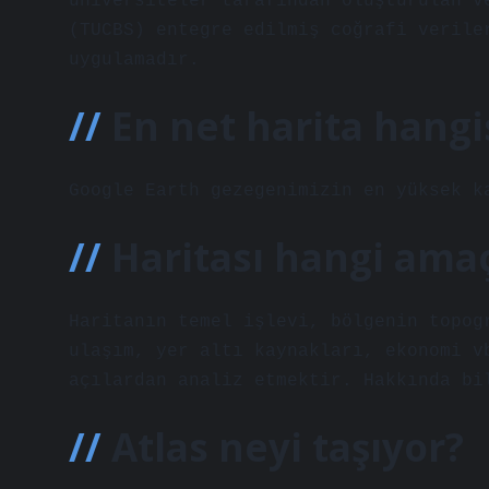
üniversiteler tarafından oluşturulan v
(TUCBS) entegre edilmiş coğrafi verile
uygulamadır.
En net harita hangi
Google Earth gezegenimizin en yüksek k
Haritası hangi amaç
Haritanın temel işlevi, bölgenin topog
ulaşım, yer altı kaynakları, ekonomi v
açılardan analiz etmektir. Hakkında bi
Atlas neyi taşıyor?