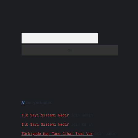
Arama
Son yorumlar
Ilk Sayı Sistemi Nedir
için
admin
Ilk Sayı Sistemi Nedir
için
Karan
Türkiyede Kaç Tane Cihat Ismi Var
için
admin