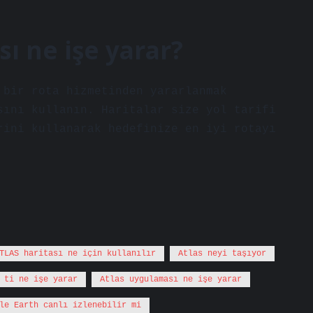
ı ne işe yarar?
 bir rota hizmetinden yararlanmak
sını kullanın. Haritalar size yol tarifi
rini kullanarak hedefinize en iyi rotayı
TLAS haritası ne için kullanılır
Atlas neyi taşıyor
 ti ne işe yarar
Atlas uygulaması ne işe yarar
le Earth canlı izlenebilir mi