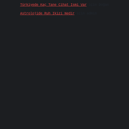
Türkiyede Kaç Tane Cihat Ismi Var
için
Doğan
Astrolojide Ruh Ikizi Nedir
için
admin