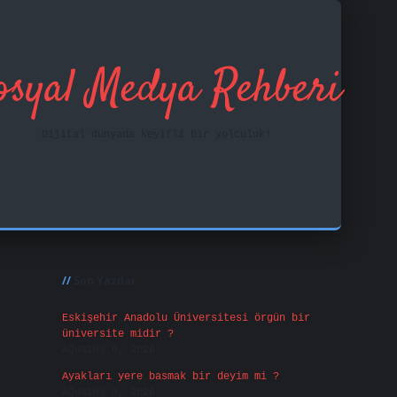
osyal Medya Rehberi
Dijital dünyada keyifli bir yolculuk!
Sidebar
ilbet mobil giriş
fa
Son Yazılar
Eskişehir Anadolu Üniversitesi örgün bir
üniversite midir ?
Ağustos 6, 2026
Ayakları yere basmak bir deyim mi ?
Ağustos 5, 2026