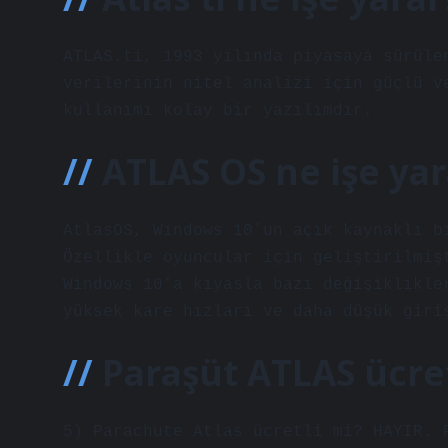
ATLAS.ti, 1993 yılında piyasaya sürüle
verilerinin nitel analizi için güçlü v
kullanımı kolay bir yazılımdır.
ATLAS OS ne işe yar
AtlasOS, Windows 10’un açık kaynaklı b
Özellikle oyuncular için geliştirilmiş
Windows 10’a kıyasla bazı değişiklikle
yüksek kare hızları ve daha düşük giri
Paraşüt ATLAS ücret
5) Parachute Atlas ücretli mi? HAYIR. 