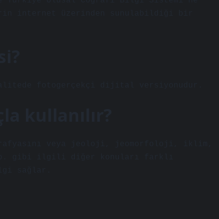
e Türkiye Ulusal Coğrafi Bilgi Sistemi’ne
rin internet üzerinden sunulabildiği bir
si?
alitede fotogerçekçi dijital versiyonudur.
la kullanılır?
rafyasını veya jeoloji, jeomorfoloji, iklim,
b. gibi ilgili diğer konuları farklı
lgi sağlar.