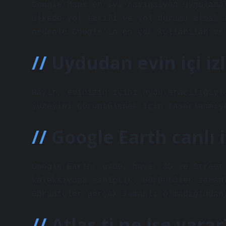
Google Maps en iyi navigasyon uygulama
ülkede yol tarifi ve yol durumu almak 
nedenle Google’ın en çok kullanılan ve
Uydudan evin içi iz
Hayır, evinizin içini uydu aracılığıyl
yüzeyini görüntülemek için tasarlanmış
Google Earth canlı i
Google Earth, uydu, hava, 3D ve Street
koleksiyona sahiptir. Görüntüler zaman
Görüntüler gerçek zamanlı olmadığından
Atlas ti ne işe yarar