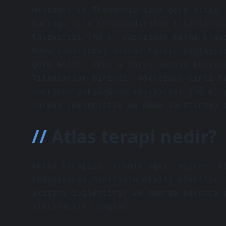
Hesiodos’un Theogonia’sına göre Atlas,
tuttuğu için cezalandırılan Titanlarda
taşıyıcısı (MÖ 6. yüzyıldan kalma klas
Roma sanatında) olarak tasvir edilmişt
göre Atlas, Zeus’a karşı savaşa katıla
Titanlardan biriydi. Gökyüzünü canlı t
eserinde gökyüzünün taşıyıcısı (MÖ 6. 
küresi (Helenistik ve Roma sanatında) 
Atlas terapi nedir?
Atlas terapisi, kronik ağrı, migren, k
tedavisinde özellikle etkili olabilir.
akışını iyileştirir ve omurga boyunca 
iletilmesini sağlar.