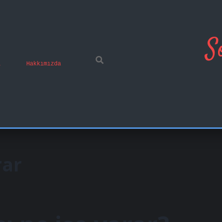
S
ı
Hakkımızda
rar