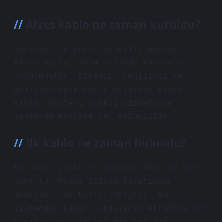
Alves kablo ne zaman kuruldu?
Türkiye’nin yerel ve milli markası
Alves Kablo, 2014 yılında Ankara’da
kurulmuştur. Dinamik, yenilikçi ve
gelişime açık bakış açısıyla Alves
Kablo, müşteri odaklı hizmetiyle
sektörde kendine yer edinmiştir.
İlk kablo ne zaman bulundu?
Bu bakır çubuk sistemleri 1882’de New
York’ta Thomas Edison tarafından
üretilmiş ve kullanılmıştır. Bu
sistemde, bakır çubukların etrafına jüt