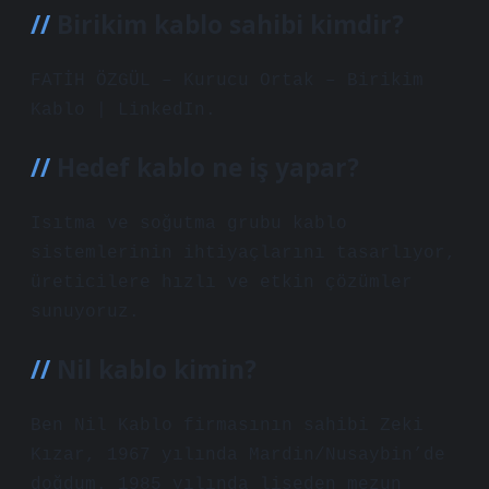
Birikim kablo sahibi kimdir?
FATİH ÖZGÜL – Kurucu Ortak – Birikim
Kablo | LinkedIn.
Hedef kablo ne iş yapar?
Isıtma ve soğutma grubu kablo
sistemlerinin ihtiyaçlarını tasarlıyor,
üreticilere hızlı ve etkin çözümler
sunuyoruz.
Nil kablo kimin?
Ben Nil Kablo firmasının sahibi Zeki
Kızar, 1967 yılında Mardin/Nusaybin’de
doğdum. 1985 yılında liseden mezun