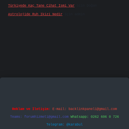
Türkiyede Kaç Tane Cihat Ismi Var
için
Doğan
Astrolojide Ruh Ikizi Nedir
için
admin
famecasino
vd casino
betexper.xyz
betci
betci.bet
Reklam ve İletişim:
E-mail:
backlinkpaneli@gmail.com
Teams:
forumhizmeti@gmail.com
Whatsapp: 0262 606 0 726
Telegram: @karabul