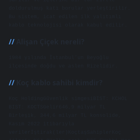
sarılır ve içlerine bir tür ziftle
doldurulmuş katı borular yerleştirilir.
Bu sistem, icat edilen ilk yalıtımlı
kablo teknolojisi olarak kabul edilir.
Alişan Çiçek nereli?
1984 yılında İstanbul’un Beyoğlu
ilçesinde doğdu ve aslen Rizelidir.
Koç kablo sahibi kimdir?
Koç HoldingGüvenlik simgesiBIST: KCHOL
BIST: KOCTSGelir646,9 milyar TL
Birleşik, 344,6 milyar TL konsolide,
Kasım 2022 itibarıyla
verilerİştirak(ler)KoçtaşSahiplerKoç