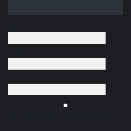
İsim*
E-Posta*
Web Sitesi
Daha sonraki yorumlarımda kullanılması için adım, e-
posta adresim ve site adresim bu tarayıcıya kaydedilsin.