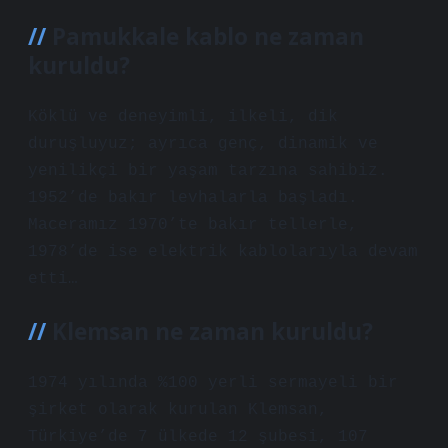
Pamukkale kablo ne zaman
kuruldu?
Köklü ve deneyimli, ilkeli, dik
duruşluyuz; ayrıca genç, dinamik ve
yenilikçi bir yaşam tarzına sahibiz.
1952’de bakır levhalarla başladı.
Maceramız 1970’te bakır tellerle,
1978’de ise elektrik kablolarıyla devam
etti…
Klemsan ne zaman kuruldu?
1974 yılında %100 yerli sermayeli bir
şirket olarak kurulan Klemsan,
Türkiye’de 7 ülkede 12 şubesi, 107