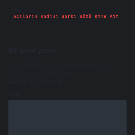
Sonraki Yazı
Acıların Kadını Şarkı Sözü Kime Ait
Bir yanıt yazın
E-posta adresiniz yayınlanmayacak.
Gerekli alanlar
*
ile
işaretlenmişlerdir
Yorum