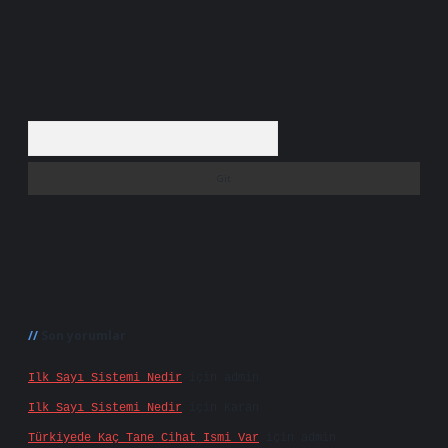
Arama
Son yorumlar
Ilk Sayı Sistemi Nedir
için
admin
Ilk Sayı Sistemi Nedir
için
Karan
Türkiyede Kaç Tane Cihat Ismi Var
için
admin