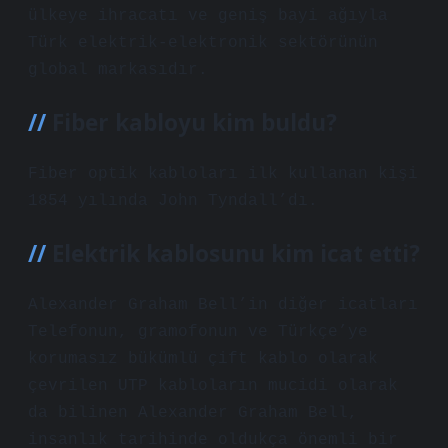
ülkeye ihracatı ve geniş bayi ağıyla
Türk elektrik-elektronik sektörünün
global markasıdır.
Fiber kabloyu kim buldu?
Fiber optik kabloları ilk kullanan kişi
1854 yılında John Tyndall’dı.
Elektrik kablosunu kim icat etti?
Alexander Graham Bell’in diğer icatları
Telefonun, gramofonun ve Türkçe’ye
korumasız bükümlü çift kablo olarak
çevrilen UTP kabloların mucidi olarak
da bilinen Alexander Graham Bell,
insanlık tarihinde oldukça önemli bir