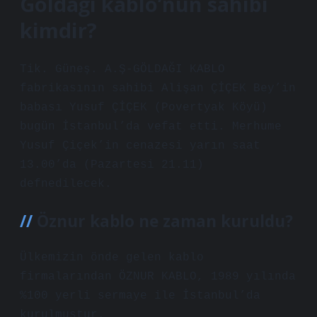
Göldağı kablo’nun sahibi
kimdir?
Tik. Güneş. A.Ş-GÖLDAĞI KABLO
fabrikasının sahibi Alişan ÇİÇEK Bey’in
babası Yusuf ÇİÇEK (Povertyak Köyü)
bugün İstanbul’da vefat etti. Merhume
Yusuf Çiçek’in cenazesi yarın saat
13.00’da (Pazartesi 21.11)
defnedilecek.
Öznur kablo ne zaman kuruldu?
Ülkemizin önde gelen kablo
firmalarından ÖZNUR KABLO, 1989 yılında
%100 yerli sermaye ile İstanbul’da
kurulmuştur.