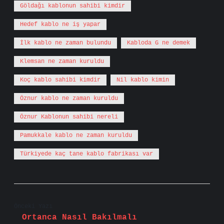
Göldağı kablonun sahibi kimdir
Hedef kablo ne iş yapar
İlk kablo ne zaman bulundu
Kabloda G ne demek
Klemsan ne zaman kuruldu
Koç kablo sahibi kimdir
Nil kablo kimin
Öznur kablo ne zaman kuruldu
Öznur Kablonun sahibi nereli
Pamukkale kablo ne zaman kuruldu
Türkiyede kaç tane kablo fabrikası var
Önceki Yazı
Ortanca Nasıl Bakılmalı