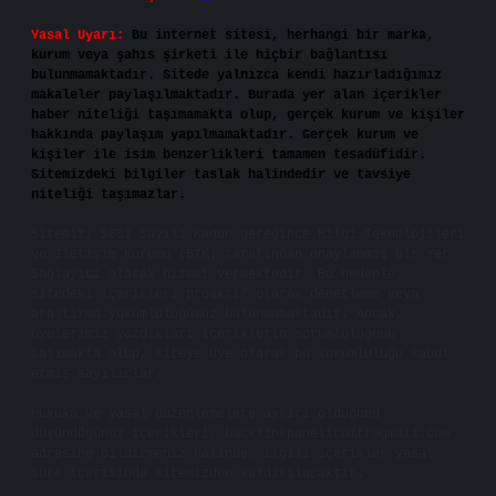
Yasal Uyarı:
Bu internet sitesi, herhangi bir marka,
kurum veya şahıs şirketi ile hiçbir bağlantısı
bulunmamaktadır. Sitede yalnızca kendi hazırladığımız
makaleler paylaşılmaktadır. Burada yer alan içerikler
haber niteliği taşımamakta olup, gerçek kurum ve kişiler
hakkında paylaşım yapılmamaktadır. Gerçek kurum ve
kişiler ile isim benzerlikleri tamamen tesadüfidir.
Sitemizdeki bilgiler taslak halindedir ve tavsiye
niteliği taşımazlar.
Sitemiz, 5651 Sayılı Kanun gereğince Bilgi Teknolojileri
ve İletişim Kurumu (BTK) tarafından onaylanmış bir Yer
Sağlayıcı olarak hizmet vermektedir. Bu nedenle,
sitedeki içerikleri proaktif olarak denetleme veya
araştırma yükümlülüğümüz bulunmamaktadır. Ancak,
üyelerimiz yazdıkları içeriklerin sorumluluğunu
taşımakta olup, siteye üye olarak bu sorumluluğu kabul
etmiş sayılırlar.
Hukuka ve yasal düzenlemelere aykırı olduğunu
düşündüğünüz içerikleri,
backlinkpanelicomtr@gmail.com
adresine bildirmeniz halinde, ilgili içerikler yasal
süre içerisinde sitemizden kaldırılacaktır.