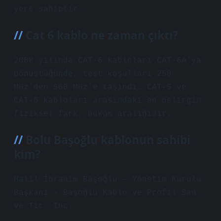
yere sahiptir.
Cat 6 kablo ne zaman çıktı?
2008 yılında CAT-6 kabloları CAT-6A’ya
dönüştüğünde, test koşulları 250
MHz’den 500 MHz’e taşındı. CAT-5 ve
CAT-6 kabloları arasındaki en belirgin
fiziksel fark, büküm aralığıdır.
Bolu Başoğlu kablonun sahibi
kim?
Halil İbrahim Başoğlu – Yönetim Kurulu
Başkanı – Başoğlu Kablo ve Profil San.
ve Tic. Inc.