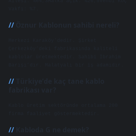
Ailesi: %64,3Halka açık: %26,5Vehbi Koç
Vakfı: %7.
Öznur Kablonun sahibi nereli?
Merkezi Karaköy’dedir. Şirket
Çerkezköy’deki fabrikasında kaliteli
kablolar üretmektedir. Sahibi İbrahim
Barışı’dır. Malatyalı bir iş adamıdır.
Türkiye’de kaç tane kablo
fabrikası var?
Kablo üretim sektöründe ortalama 200
firma faaliyet göstermektedir.
Kabloda G ne demek?