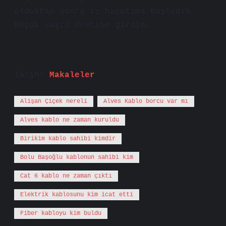
olduktan sonra iş hayatıma başladım.
Küçük yaşta üretime girdim.
Tarih:
Makaleler
Alişan Çiçek nereli
Alves Kablo borcu var mı
Alves kablo ne zaman kuruldu
Birikim kablo sahibi kimdir
Bolu Başoğlu kablonun sahibi kim
Cat 6 kablo ne zaman çıktı
Elektrik kablosunu kim icat etti
Fiber kabloyu kim buldu