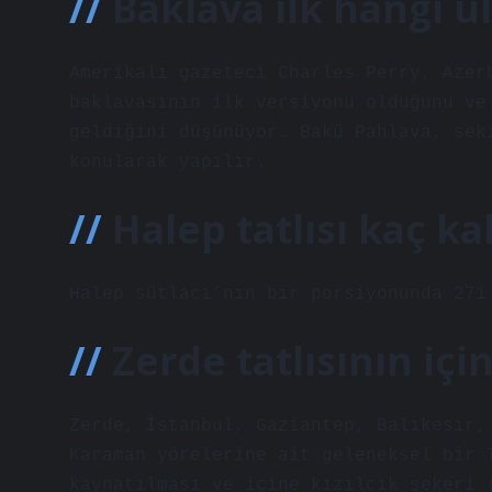
Baklava ilk hangi ü
Amerikalı gazeteci Charles Perry, Azer
baklavasının ilk versiyonu olduğunu ve
geldiğini düşünüyor. Bakü Pahlava, sek
konularak yapılır.
Halep tatlısı kaç ka
Halep sütlacı’nın bir porsiyonunda 271
Zerde tatlısının içi
Zerde, İstanbul, Gaziantep, Balıkesir,
Karaman yörelerine ait geleneksel bir 
kaynatılması ve içine kızılcık şekeri 