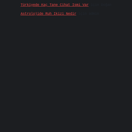
Türkiyede Kaç Tane Cihat Ismi Var
için
Doğan
Astrolojide Ruh Ikizi Nedir
için
admin