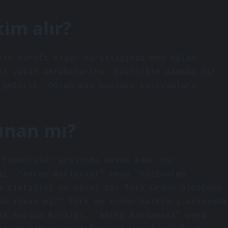
im alır?
kız tarafı nişan karşılığında onu oğlan
ız yakın akrabalarına, özellikle damada bir
 getirir. Oğlan evi bunları taşıyanlara
unan mı?
 Yunanlılar arasında devam eden bir
ği, “Antep Baklavası” veya “Gaziantep
a çıktığını ve yerel bir Türk ürünü olduğunu
mü Yunan mı?” Türk ve Yunan Halkları arasında
da Avrupa Birliği, “Antep Baklavası” veya