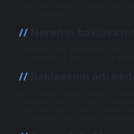
hazırlanır. Safranla renklendirilmiş v
pirinç ezmesidir.
Nerenin baklavası
Türkiye’de tatlı denildiğinde akla ilk
denildiğinde ise akla ilk olarak Gazia
Baklavanın adı ned
Buell (1999), “baklava” adının, “bağla
kelimesine Türkçe fiil eki “v” eklener
Ancak Moğolcadaki “bayla” fiili de Esk
ve kelimenin Arapça “bakla” kelimesiyl