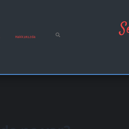
S
ı
Hakkımızda