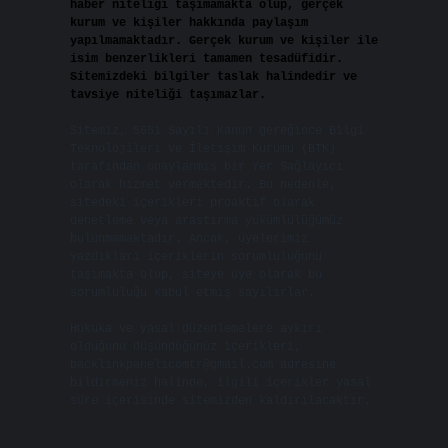
haber niteliği taşımamakta olup, gerçek
kurum ve kişiler hakkında paylaşım
yapılmamaktadır. Gerçek kurum ve kişiler ile
isim benzerlikleri tamamen tesadüfidir.
Sitemizdeki bilgiler taslak halindedir ve
tavsiye niteliği taşımazlar.
Sitemiz, 5651 Sayılı Kanun gereğince Bilgi
Teknolojileri ve İletişim Kurumu (BTK)
tarafından onaylanmış bir Yer Sağlayıcı
olarak hizmet vermektedir. Bu nedenle,
sitedeki içerikleri proaktif olarak
denetleme veya araştırma yükümlülüğümüz
bulunmamaktadır. Ancak, üyelerimiz
yazdıkları içeriklerin sorumluluğunu
taşımakta olup, siteye üye olarak bu
sorumluluğu kabul etmiş sayılırlar.
Hukuka ve yasal düzenlemelere aykırı
olduğunu düşündüğünüz içerikleri,
backlinkpanelicomtr@gmail.com
adresine
bildirmeniz halinde, ilgili içerikler yasal
süre içerisinde sitemizden kaldırılacaktır.