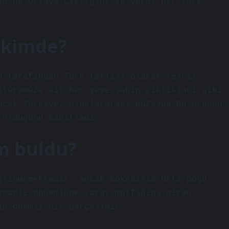
ye’de ortaya çıktığını ve yerel bir Türk
 kimde?
u tarafından Türk tatlısı olarak tescil
ltürümüze ait her şeye sahip çıktıkları gibi
ncak Türkiye, uluslararası düzeyde bu ürünün
 olduğunu kanıtladı.
m buldu?
ilinmemektedir. Ancak kökeninin Orta Doğu
smanlı döneminde saray mutfağına giren
ın önemli bir parçasıdır.