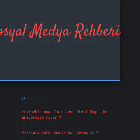
osyal Medya Rehberi
Dijital dünyada keyifli bir yolculuk!
Sidebar
ilbet mobil giri
Son Yazılar
Eskişehir Anadolu Üniversitesi örgün bir
üniversite midir ?
Ağustos 6, 2026
Ayakları yere basmak bir deyim mi ?
Ağustos 5, 2026