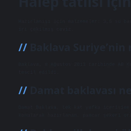
Halep tatlısı içi
Hazırlanışı için malzemeler: 3,5 su ba
iri çekilmiş ceviz.
Baklava Suriye’nin 
Baklava, 8 Ağustos 2013 tarihinde AB K
tescil edildi.
Damat baklavası ne
Damat Baklava, tek kat yufka içerisine
konularak hazırlanan, pancar şekeri or