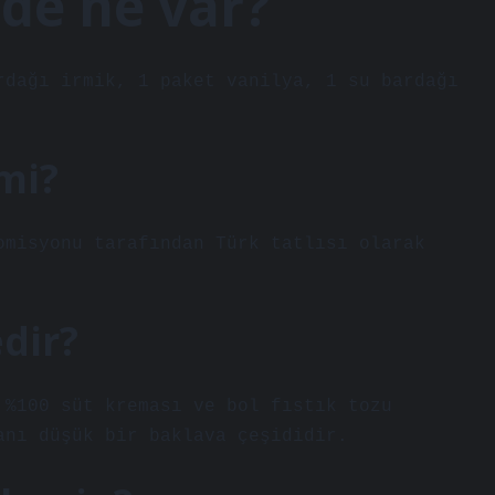
nde ne var?
rdağı irmik, 1 paket vanilya, 1 su bardağı
mi?
omisyonu tarafından Türk tatlısı olarak
dir?
 %100 süt kreması ve bol fıstık tozu
anı düşük bir baklava çeşididir.