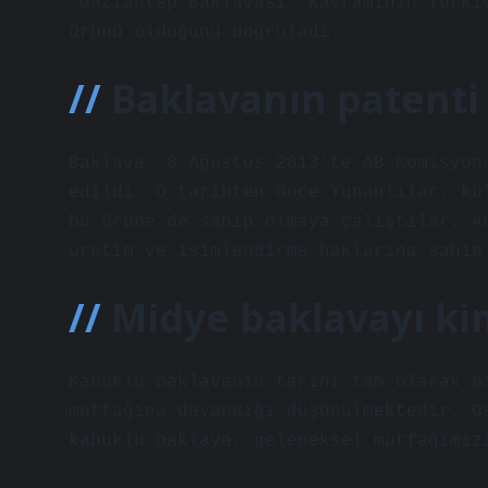
“Gaziantep Baklavası” kavramının Türki
ürünü olduğunu doğruladı.
Baklavanın patenti
Baklava, 8 Ağustos 2013’te AB Komisyon
edildi. O tarihten önce Yunanlılar, kü
bu ürüne de sahip olmaya çalıştılar. A
üretim ve isimlendirme haklarına sahip
Midye baklavayı ki
Kabuklu baklavanın tarihi tam olarak b
mutfağına dayandığı düşünülmektedir. O
kabuklu baklava, geleneksel mutfağımız