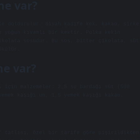
 ne var?
le doldurulur. Siyah kadife kek, kakao, sirke
e yoğun kıvamlı bir kektir. Polka kekin
ikolata sosudur. Bu sos, bitter çikolata, süt
ökülür.
 ne var?
i için malzemeler: 2,5 su bardağı süt (500
yemek kaşığı un, 1,5 yemek kaşığı kakao.
f tatlısı, özel bir tarife göre pişirildikten