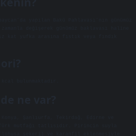
lkenin?
baycan’da yapılan Bakü Pahlavası’nın günümüz
 zamanla değişerek günümüz baklavası haline
iz kat yufka arasına fıstık veya fındık
lori?
 kcal bulunmaktadır.
nde ne var?
 Konya, Şanlıurfa, Tekirdağ, Edirne ve
Türk mutfağı tatlısıdır. Pirincin suyla
(lohusa şekeri) ve karanfil eklenmesiyle