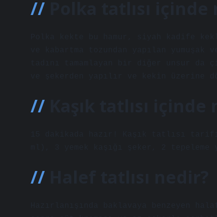
Polka tatlısı içinde
Polka kekte bu hamur, siyah kadife kek
ve kabartma tozundan yapılan yumuşak v
tadını tamamlayan bir diğer unsur da ç
ve şekerden yapılır ve kekin üzerine d
Kaşık tatlısı içinde
15 dakikada hazır! Kaşık tatlısı tarif
ml), 3 yemek kaşığı şeker, 2 tepeleme 
Halef tatlısı nedir?
Hazırlanışında baklavaya benzeyen hala