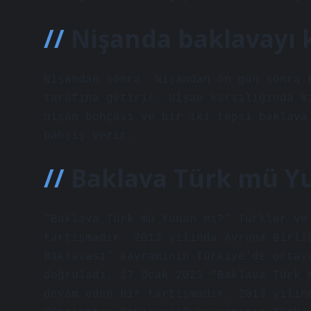
Nişanda baklavayı k
Nişandan sonra: Nişandan on gün sonra 
tarafına getirir. Nişan karşılığında k
nişan bohçası ve bir iki tepsi baklava
bahşiş verir.
Baklava Türk mü Y
“Baklava Türk mü Yunan mı?” Türkler ve
tartışmadır. 2013 yılında Avrupa Birli
Baklavası” kavramının Türkiye’de ortay
doğruladı. 17 Ocak 2023 “Baklava Türk 
devam eden bir tartışmadır. 2013 yılın