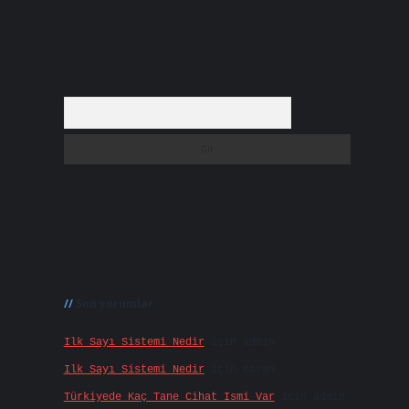
Arama
Son yorumlar
Ilk Sayı Sistemi Nedir
için
admin
Ilk Sayı Sistemi Nedir
için
Karan
Türkiyede Kaç Tane Cihat Ismi Var
için
admin