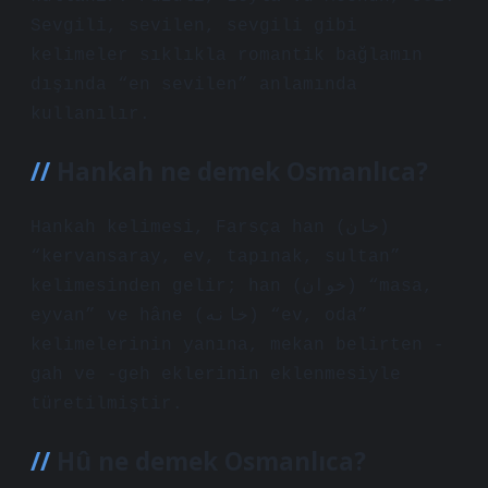
Sevgili, sevilen, sevgili gibi
kelimeler sıklıkla romantik bağlamın
dışında “en sevilen” anlamında
kullanılır.
Hankah ne demek Osmanlıca?
Hankah kelimesi, Farsça han (خان)
“kervansaray, ev, tapınak, sultan”
kelimesinden gelir; han (خوان) “masa,
eyvan” ve hâne (خانه) “ev, oda”
kelimelerinin yanına, mekan belirten -
gah ve -geh eklerinin eklenmesiyle
türetilmiştir.
Hû ne demek Osmanlıca?