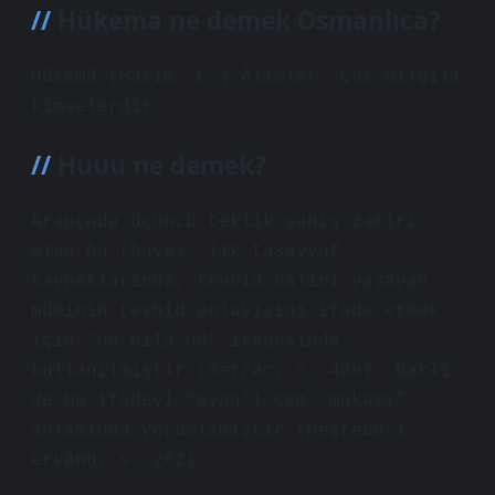
Hükema ne demek Osmanlıca?
Hükemâ (Hakîm. C.) Âlimler. Çok bilgili
kimselerdir.
Huuu ne demek?
Arapçada üçüncü teklik şahıs zamiri
olan hû (huve), ilk tasavvuf
kaynaklarında, tevhid hâlini yaşayan
müminin tevhid anlayışını ifade etmek
için “hû bilâ hû” ifadesinde
kullanılmıştır (Serrâc, s. 438). Baklî
de bu ifadeyi “aynü’l-cem’ makamı”
anlamında yorumlamıştır (Meşrebü’l-
ervâhḥ, s. 282).