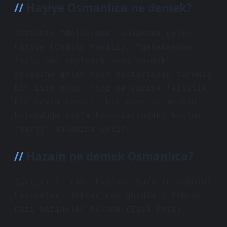
Haşiye Osmanlıca ne demek?
Sözlükte “doldurmak” anlamına gelen
Hâşiye (çoğulu havâşî), “gerekenden
fazla söz söylemek veya yazmak”
anlamına gelen hasv mastarından türemiş
bir isim olup, “söz ve yazıda fazlalık,
bir şeyin kenarı, bir eser ve metnin
bulunduğu sayfa kenarlarındaki boşluk
(marj)” anlamına gelir.
Hazain ne demek Osmanlıca?
(ﺧﺰﺍﺋﻦ) i. (Ar. ḫazіne, ḫazā’in çoğulu)
hazineler: Tekrar çok gördüm / Tekrar
bazı hazineler buldum (Ziyâ Paşa).