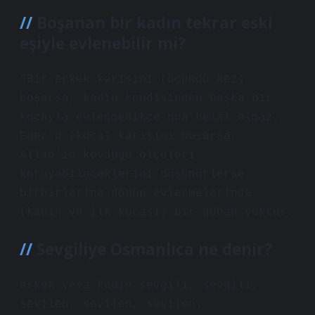
Boşanan bir kadın tekrar eski
eşiyle evlenebilir mi?
“Bir erkek karısını (üçüncü kez)
boşarsa, kadın kendisinden başka bir
kocayla evlenmedikçe ona helal olmaz.
Eğer o (koca) karısını boşarsa,
Allah’ın koyduğu ölçüleri
koruyabileceklerini düşünürlerse,
birbirlerine dönüp evlenmelerinde
(kadın ve ilk kocası) bir günah yoktur.
Sevgiliye Osmanlıca ne denir?
erkek veya kadın sevgili, sevgili,
sevilen, sevilen, sevilen.