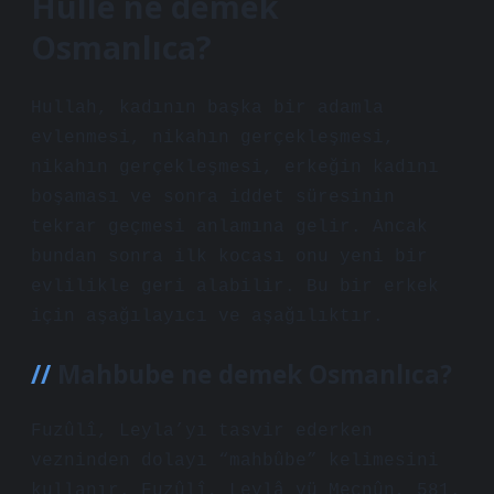
Hulle ne demek
Osmanlıca?
Hullah, kadının başka bir adamla
evlenmesi, nikahın gerçekleşmesi,
nikahın gerçekleşmesi, erkeğin kadını
boşaması ve sonra iddet süresinin
tekrar geçmesi anlamına gelir. Ancak
bundan sonra ilk kocası onu yeni bir
evlilikle geri alabilir. Bu bir erkek
için aşağılayıcı ve aşağılıktır.
Mahbube ne demek Osmanlıca?
Fuzûlî, Leyla’yı tasvir ederken
vezninden dolayı “mahbûbe” kelimesini
kullanır. Fuzûlî, Leylâ vü Mecnûn, 581.