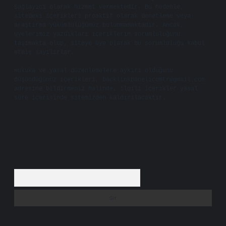
Sağlayıcı olarak hizmet vermektedir. Bu nedenle,
sitedeki içerikleri proaktif olarak denetleme veya
araştırma yükümlülüğümüz bulunmamaktadır. Ancak,
üyelerimiz yazdıkları içeriklerin sorumluluğunu
taşımakta olup, siteye üye olarak bu sorumluluğu kabul
etmiş sayılırlar.
Hukuka ve yasal düzenlemelere aykırı olduğunu
düşündüğünüz içerikleri,
backlinkpanelicomtr@gmail.com
adresine bildirmeniz halinde, ilgili içerikler yasal
süre içerisinde sitemizden kaldırılacaktır.
Arama