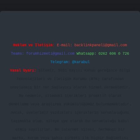
famecasino
vd casino
betexper.xyz
betci
betci.bet
Reklam ve İletişim:
E-mail:
backlinkpaneli@gmail.com
Teams:
forumhizmeti@gmail.com
Whatsapp: 0262 606 0 726
Telegram: @karabul
Yasal Uyarı:
Sitemiz, 5651 Sayılı Kanun gereğince Bilgi
Teknolojileri ve İletişim Kurumu (BTK) tarafından
onaylanmış bir Yer Sağlayıcı olarak hizmet vermektedir.
Bu nedenle, sitedeki içerikleri proaktif olarak
denetleme veya araştırma yükümlülüğümüz bulunmamaktadır.
Ancak, üyelerimiz yazdıkları içeriklerin sorumluluğunu
taşımakta olup, siteye üye olarak bu sorumluluğu kabul
etmiş sayılırlar. Bu internet sitesi, herhangi bir
marka, kurum veya şahıs şirketi ile hiçbir bağlantısı