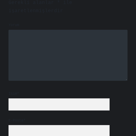
Gerekli alanlar
*
ile
işaretlenmişlerdir
Yorum
İsim*
E-Posta*