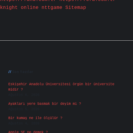
knight online
nttgame
Sitemap
Sidebar
Son Yazılar
Eskişehir Anadolu Üniversitesi örgün bir üniversite
midir ?
Ağustos 6, 2026
Ayakları yere basmak bir deyim mi ?
Ağustos 5, 2026
Bir kumaş ne ile ölçülür ?
Ağustos 4, 2026
Apple SE ne demek ?