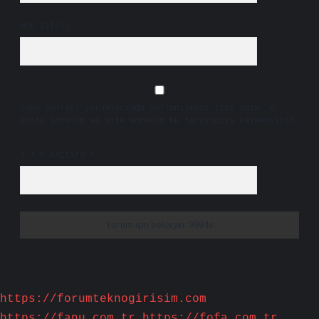
Web Sitesi
Daha sonraki yorumlarımda kullanılması için adım, e-
posta adresim ve site adresim bu tarayıcıya kaydedilsin.
7 + 8 kaçtır?
*
https://forumteknogirisim.com
https://fanu.com.tr
https://fofa.com.tr