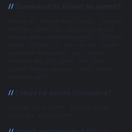
Osmanlıca’da Halvet ne demek?
Arapça bir kelime olan halvet, inzivaya
çekilme, yalnızlık, yalnızlık ve tek
başına olma anlamlarına gelir. İnzivada
olmak, zihinde var olan ve var olacak
şeylerden kurtularak, arzu edilen,
tenha ve boş bir yerde, her şeyden
ziyade feragat açısını tercih etmek
anlamına gelir.
Cuhud ne demek Osmanlıca?
Bilerek inkar etmek. Bildiği halde
yalan bir şey söylemek.
Hanefi mezhebinde hülle var