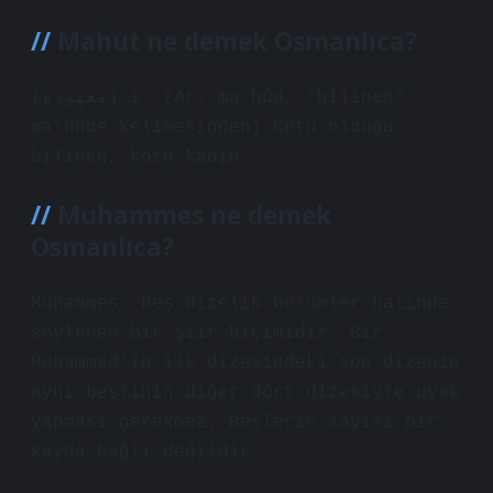
Mahut ne demek Osmanlıca?
(ﻣﻌﻬﻮﺩﻩ) i. (Ar. ma’hūd, “bilinen”
ma’hūde kelimesinden) Kötü olduğu
bilinen, kötü kadın.
Muhammes ne demek
Osmanlıca?
Muhammes, beş dizelik bölümler halinde
söylenen bir şiir biçimidir. Bir
Muhammad’in ilk dizesindeki son dizenin
aynı beşlinin diğer dört dizesiyle uyak
yapması gerekmez. Beşlerin sayısı bir
kayda bağlı değildir.