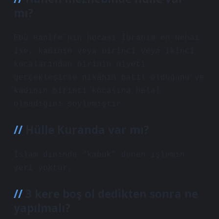
mı?
Ebû Hanîfe’nin hocası İbrahim en-Nehai
ise, kadının veya birinci veya ikinci
kocalarından birinin niyeti
gerçekleşirse nikâhın batıl olduğunu ve
kadının birinci kocasına helal
olmadığını söylemiştir.
Hülle Kuranda var mı?
İslam dininde “kabuk” denen işlemin
yeri yoktur.
3 kere boş ol dedikten sonra ne
yapılmalı?