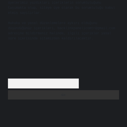
üyelerimiz yazdıkları içeriklerin sorumluluğunu
taşımakta olup, siteye üye olarak bu sorumluluğu kabul
etmiş sayılırlar.
Hukuka ve yasal düzenlemelere aykırı olduğunu
düşündüğünüz içerikleri,
backlinkpanelicomtr@gmail.com
adresine bildirmeniz halinde, ilgili içerikler yasal
süre içerisinde sitemizden kaldırılacaktır.
Arama