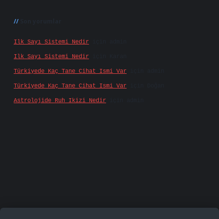
Son yorumlar
Ilk Sayı Sistemi Nedir
için
admin
Ilk Sayı Sistemi Nedir
için
Karan
Türkiyede Kaç Tane Cihat Ismi Var
için
admin
Türkiyede Kaç Tane Cihat Ismi Var
için
Doğan
Astrolojide Ruh Ikizi Nedir
için
admin
famecasino
vd casino
betexper.xyz
betci
betci.bet