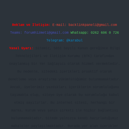
Reklam ve İletişim:
E-mail:
backlinkpaneli@gmail.com
Teams:
forumhizmeti@gmail.com
Whatsapp: 0262 606 0 726
Telegram: @karabul
Yasal Uyarı:
Sitemiz, 5651 Sayılı Kanun gereğince Bilgi
Teknolojileri ve İletişim Kurumu (BTK) tarafından
onaylanmış bir Yer Sağlayıcı olarak hizmet vermektedir.
Bu nedenle, sitedeki içerikleri proaktif olarak
denetleme veya araştırma yükümlülüğümüz bulunmamaktadır.
Ancak, üyelerimiz yazdıkları içeriklerin sorumluluğunu
taşımakta olup, siteye üye olarak bu sorumluluğu kabul
etmiş sayılırlar. Bu internet sitesi, herhangi bir
marka, kurum veya şahıs şirketi ile hiçbir bağlantısı
bulunmamaktadır. Sitede yalnızca kendi hazırladığımız
makaleler paylaşılmaktadır. Burada yer alan içerikler