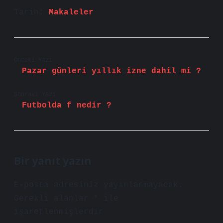
Tarih:
Makaleler
Önceki Yazı
Pazar günleri yıllık izne dahil mi ?
Sonraki Yazı
Futbolda f nedir ?
Bir yanıt yazın
E-posta adresiniz yayınlanmayacak.
Gerekli alanlar
*
ile
işaretlenmişlerdir