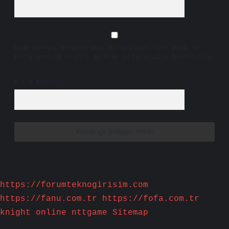
Daha sonraki yorumlarımda kullanılması için adım, e-
posta adresim ve site adresim bu tarayıcıya kaydedilsin.
6 + 2 kaçtır?
*
https://forumteknogirisim.com
https://fanu.com.tr
https://fofa.com.tr
knight online
nttgame
Sitemap