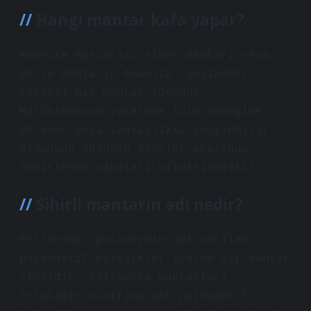
Hangi mantar kafa yapar?
Amanita muscaria, sinek mantarı veya
gelin mantarı, Amanita cinsindeki
zehirli bir mantar türüdür.
Halüsinasyon yaratmak için yemeğine
ekleyen veya yanlışlıkla yenilebilir
olduğunu düşünen gençler arasında
zehirlenme vakaları bildirilmiştir.
Sihirli mantarın adı nedir?
Psilocybe, psilocybin adı verilen
psikoaktif bileşikler içeren bir mantar
cinsidir. Psilocybe mantarları,
triptamin sınıfına ait psikoaktif