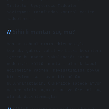
Milletler Uyuşturucu Maddeler
Sözleşmesi tarafından kontrol edilen
maddelerdir.
Sihirli mantar suç mu?
Mantar tohumlarının eklenmesiyle
toprak, gübre, tahıl ve bitki besinleri
içeren bu madde, yakalandığı durum
nedeniyle kültür mantarı olarak kabul
edilmesine rağmen, mevzuatımızda böyle
bir eylemi suç sayan bir hüküm
bulunmamaktadır. Ülkemizde sadece afyon
ve kenevirin kaçak ekimi ve üretimi suç
olarak düzenlenmiştir.