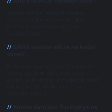
Sihirli mantar nereden alınır?
Sihirli Mantar Hakkında Müşteri
Soruları Gerber ürünlerini Ubuy
üzerinden online olarak satın
alabilirsiniz.
Sihirli mantar etkisi ne kadar
sürer?
Psilocybin içeren sihirli mantarlar
sigara içilerek veya oral yoldan
alınır. Etkilerinin görülmesine kadar
geçen süre 15 dakika ile 1 saat
arasında değişir.
Amsterdam’dan Türkiye’ye ne