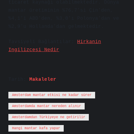
ticaret kaynağı olabilmektedir. Dünya
mantar üretiminin %76,7’si Çin’den,
%4,1’i ABD’den, %3,0’ı Polonya’dan ve
%2,9’u Hollanda’dan gelmektedir.
Tavsiyeli Bağlantılar:
Hirkanin
Ingilizcesi Nedir
Tarih:
Makaleler
Amsterdam mantar etkisi ne kadar sürer
Amsterdamda mantar nereden alınır
Amsterdamdan Türkiyeye ne getirilir
Hangi mantar kafa yapar