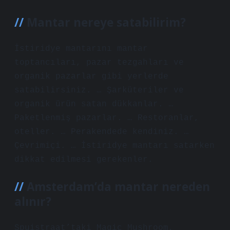
Mantar nereye satabilirim?
İstiridye mantarını mantar
toptancıları, pazar tezgahları ve
organik pazarlar gibi yerlerde
satabilirsiniz. … Şarküteriler ve
organik ürün satan dükkanlar. …
Paketlenmiş pazarlar. … Restoranlar,
oteller. … Perakendede kendiniz. …
Çevrimiçi. … İstiridye mantarı satarken
dikkat edilmesi gerekenler.
Amsterdam’da mantar nereden
alınır?
Spuistraat’taki Magic Mushroom,