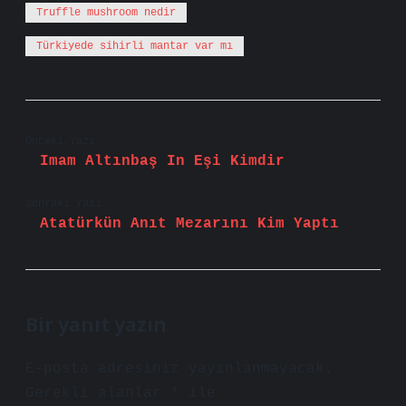
Truffle mushroom nedir
Türkiyede sihirli mantar var mı
Önceki Yazı
Imam Altınbaş In Eşi Kimdir
Sonraki Yazı
Atatürkün Anıt Mezarını Kim Yaptı
Bir yanıt yazın
E-posta adresiniz yayınlanmayacak.
Gerekli alanlar
*
ile