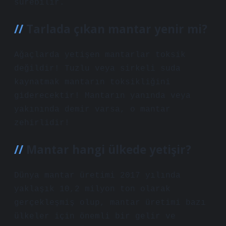
sürebilir.
Tarlada çıkan mantar yenir mi?
Ağaçlarda yetişen mantarlar toksik
değildir! Tuzlu veya sirkeli suda
kaynatmak mantarın toksikliğini
giderecektir! Mantarın yanında veya
yakınında demir varsa, o mantar
zehirlidir!
Mantar hangi ülkede yetişir?
Dünya mantar üretimi 2017 yılında
yaklaşık 10,2 milyon ton olarak
gerçekleşmiş olup, mantar üretimi bazı
ülkeler için önemli bir gelir ve