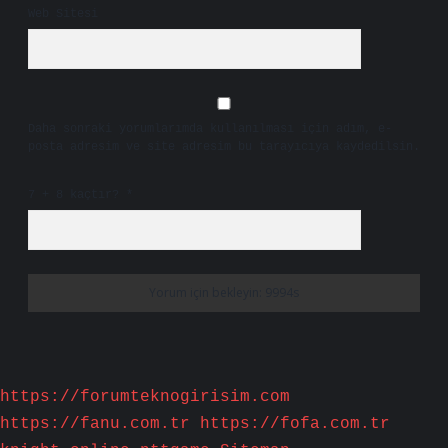
Web Sitesi
Daha sonraki yorumlarımda kullanılması için adım, e-
posta adresim ve site adresim bu tarayıcıya kaydedilsin.
7 + 8 kaçtır?
*
https://forumteknogirisim.com
https://fanu.com.tr
https://fofa.com.tr