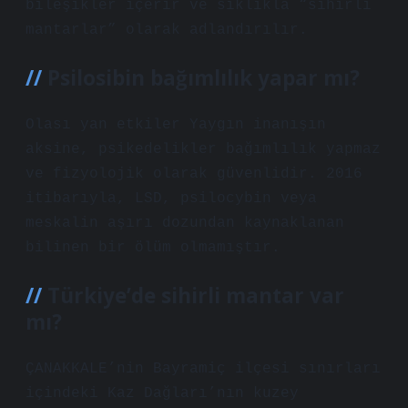
bileşikler içerir ve sıklıkla “sihirli
mantarlar” olarak adlandırılır.
Psilosibin bağımlılık yapar mı?
Olası yan etkiler Yaygın inanışın
aksine, psikedelikler bağımlılık yapmaz
ve fizyolojik olarak güvenlidir. 2016
itibarıyla, LSD, psilocybin veya
meskalin aşırı dozundan kaynaklanan
bilinen bir ölüm olmamıştır.
Türkiye’de sihirli mantar var
mı?
ÇANAKKALE’nin Bayramiç ilçesi sınırları
içindeki Kaz Dağları’nın kuzey