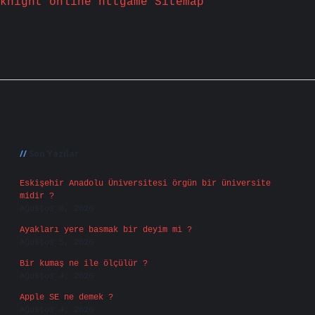
knight online
nttgame
Sitemap
Sidebar
Son Yazılar
Eskişehir Anadolu Üniversitesi örgün bir üniversite
midir ?
Ağustos 6, 2026
Ayakları yere basmak bir deyim mi ?
Ağustos 5, 2026
Bir kumaş ne ile ölçülür ?
Ağustos 4, 2026
Apple SE ne demek ?
Ağustos 4, 2026