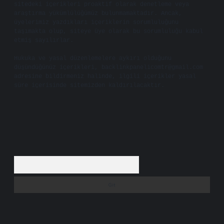
sitedeki içerikleri proaktif olarak denetleme veya
araştırma yükümlülüğümüz bulunmamaktadır. Ancak,
üyelerimiz yazdıkları içeriklerin sorumluluğunu
taşımakta olup, siteye üye olarak bu sorumluluğu kabul
etmiş sayılırlar.
Hukuka ve yasal düzenlemelere aykırı olduğunu
düşündüğünüz içerikleri,
backlinkpanelicomtr@gmail.com
adresine bildirmeniz halinde, ilgili içerikler yasal
süre içerisinde sitemizden kaldırılacaktır.
Arama