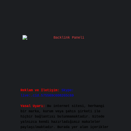
Reklam ve İletişim:
Skype:
live:.cid.575569c608265c69
Yasal Uyarı:
Bu internet sitesi, herhangi
bir marka, kurum veya şahıs şirketi ile
hiçbir bağlantısı bulunmamaktadır. Sitede
yalnızca kendi hazırladığımız makaleler
paylaşılmaktadır. Burada yer alan içerikler