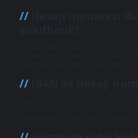
Hesap numarası iba
vakıfbank?
İlk iki hane uluslararası kodu (TR) iç
ve IBAN’ı doğrulamak için kullanılır. 
banka hesap numarasını temsil eder.
IBAN ve hesap numa
IBAN, bankalardaki mevcut müşteri hesa
transferlerinin hızlı ve hatasız yapıl
oluşturulmuş uluslararası bir banka he
Hesap no şube kod