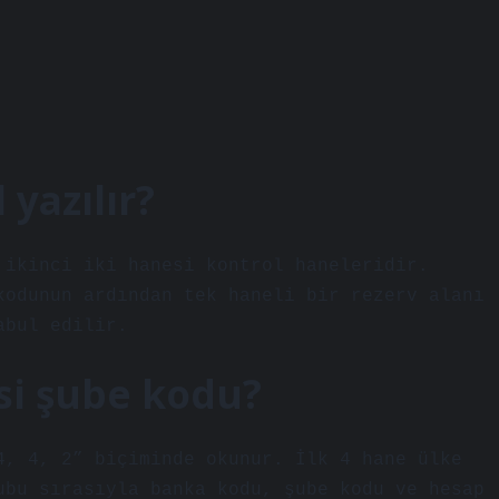
 yazılır?
 ikinci iki hanesi kontrol haneleridir.
kodunun ardından tek haneli bir rezerv alanı
abul edilir.
si şube kodu?
4, 4, 2” biçiminde okunur. İlk 4 hane ülke
ubu sırasıyla banka kodu, şube kodu ve hesap