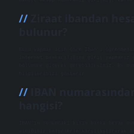
haneye hesap numaramız girilmiş, kalan
Ziraat ibandan hes
bulunur?
Bunu yapmak için önce Iban’ı öğrenmeni
internet bankacılığına giriş yapmanız 
bölümüne giderek görebilirsiniz. Bu nu
bilgilerinizi gösterir.
IBAN numarasında
hangisi?
IBAN’ın sonundaki kısım banka hesap nu
aldığınız belgelerle karşılaştırarak d