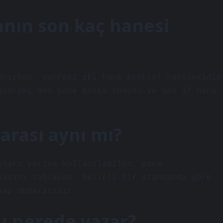
nın son kaç hanesi
erirken, sonraki iki hane kontrol haneleridir
Sonraki beş hane banka kodunu ve son 17 hane
rası aynı mı?
pları yerine kullanılabilen, para
masını sağlayan, belirli bir standarda göre
sap numarasıdır.
u nerede yazar?