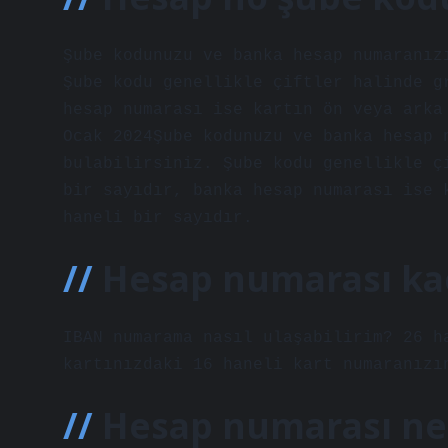
Şube kodunuzu ve banka hesap numaranız
Şube kodu genellikle çiftler halinde g
hesap numarası ise kartın ön veya arka
Ocak 2024Şube kodunuzu ve banka hesap 
bulabilirsiniz. Şube kodu genellikle ç
bir sayıdır, banka hesap numarası ise 
haneli bir sayıdır.
Hesap numarası kaç
IBAN numarama nasıl ulaşabilirim? 26 h
kartınızdaki 16 haneli kart numaranızı
Hesap numarası ne