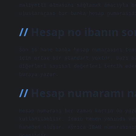
maliyetli olmasını sağlamak amacıyla b
uluslararası bir banka hesap numarasıd
Hesap no ibanın so
Son 16 hane banka hesap numarasını tem
için ortak bir standart yoktur. Bazı b
diğerleri sayısal değerleri tercih ede
buraya yazar.
Hesap numaramı na
Hesap numarası her zaman kartın ön yüz
kullanılabilir. İsmin hemen yanında ve
haneden oluşur. Ayrıca IBAN numarasını
önemlidir.