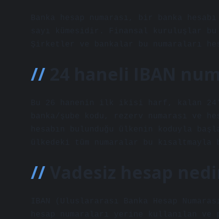
Banka hesap numarası, bir banka hesabı
sayı kümesidir. Finansal kuruluşlar bu
Şirketler ve bankalar bu numaraları he
24 haneli IBAN num
Bu 26 hanenin ilk ikisi harf, kalan 24
banka/şube kodu, rezerv numarası ve he
hesabın bulunduğu ülkenin koduyla başl
ülkedeki tüm numaralar bu kısaltmayla 
Vadesiz hesap nedi
IBAN (Uluslararası Banka Hesap Numaras
hesap numaraları yerine kullanılan ve 