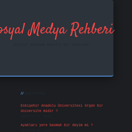
osyal Medya Rehberi
Dijital dünyada keyifli bir yolculuk!
Sidebar
ilbet mobil giriş
fa
Son Yazılar
Eskişehir Anadolu Üniversitesi örgün bir
üniversite midir ?
Ağustos 6, 2026
Ayakları yere basmak bir deyim mi ?
Ağustos 5, 2026