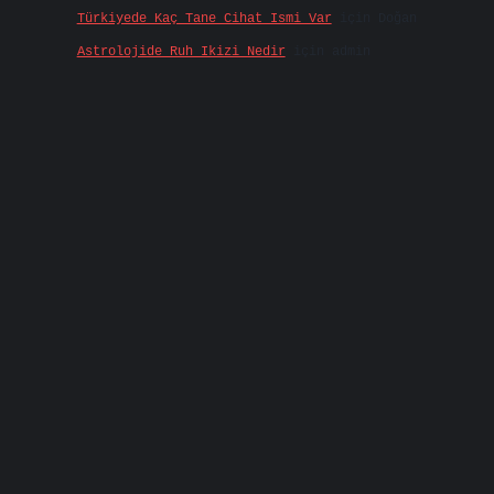
Türkiyede Kaç Tane Cihat Ismi Var
için
Doğan
Astrolojide Ruh Ikizi Nedir
için
admin