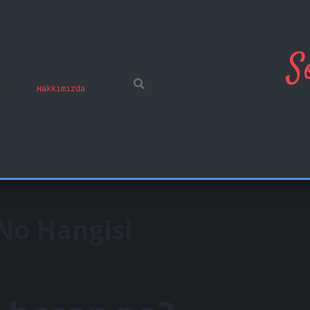
S
ı
Hakkımızda
No Hangisi