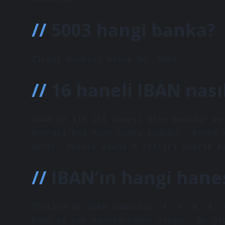
5003 hangi banka?
Ziraat Bankası Hesap No. 5003.
16 haneli IBAN nasıl
IBAN’ın ilk iki hanesi ülke kodudur ve
Sonraki beş hane banka kodudur. Banka 
gelir. Rezerv alanı 0 (sıfır) olarak k
IBAN’ın hangi hane
Türkiye’de IBAN numarası “4, 4, 4, 4, 
kodu ve çek hanelerinden oluşur. Bu gr