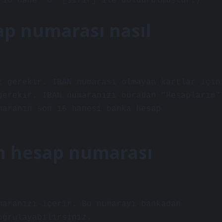
 10 hane “0” [sıfır] ile doldurulmuştur.)
ap numarası nasıl
z gerekir. IBAN numarası olmayan kartlar için
gerekir. IBAN numaranızı buradan “Hesaplarım”
maranın son 16 hanesi banka hesap
n hesap numarası
maranızı içerir. Bu numarayı bankadan
oğrulayabilirsiniz.