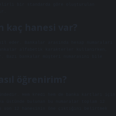
elirli bir standarda göre oluşturulan
ır.
n kaç hanesi var?
sil eder. Bankalar arasında hesap numaraları
ankalar alfabetik karakterler kullanırken,
r. Bazı bankalar müşteri numarasını bile
sıl öğrenirim?
ündedir. Hem kredi hem de banka kartları için
ya üstünde bulunan bu numaralar toplam 12
n son 12 hanesinin öne çıktığını belirtmek