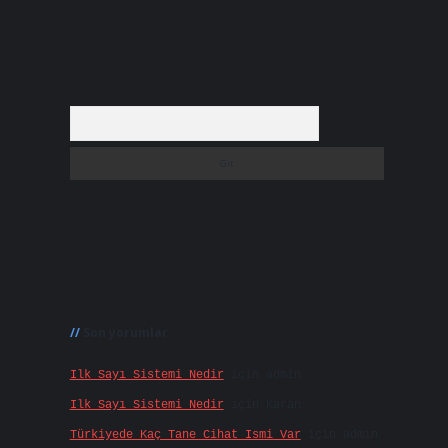
Arama
Son yorumlar
Ilk Sayı Sistemi Nedir
için
admin
Ilk Sayı Sistemi Nedir
için
Karan
Türkiyede Kaç Tane Cihat Ismi Var
için
admin