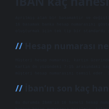
IBAN kaç hanesi
Ayrılmış alan bir basamaktır ve değişt
16 basamak banka hesap numarasını göst
oluşturmak için tek tip bir standardı 
Hesap numarası ne
Müşteri hesap numarası, kartın üzerind
Kartın ön yüzündeki 7-15 arasındaki sa
müşteri hesap numarasını temsil eder. 
İban’ın son kaç ha
Bu durumda IBAN’ın 16 haneli hesap num