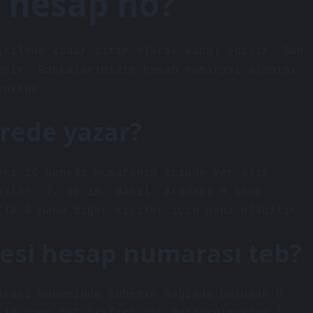
 hesap no?
irilene kadar sıfır olarak kabul edilir. Son
erir. Bankalarımızın hesap numarası alanını
yoktur.
rede yazar?
eki 16 haneli numaranın içinde yer alır.
yılar, 7. ve 15. dahil. Aradaki 9 hane
İlk 6 hane diğer kişiler için aynı olabilir.
nesi hesap numarası teb?
arası hanesinde şubenin sağında bulunan 6