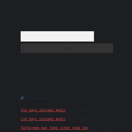
Arama
Son yorumlar
Ilk Sayı Sistemi Nedir
için
admin
Ilk Sayı Sistemi Nedir
için
Karan
Türkiyede Kaç Tane Cihat Ismi Var
için
admin