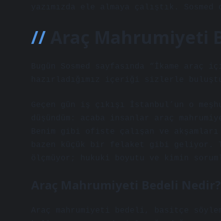
yazımızda ele almaya çalıştık. Sosmed 
Araç Mahrumiyeti B
Bugün Sosmed sayfasında “İkame araç iç
hazırladığımız içeriği sizlerle buluşt
Geçen gün iş çıkışı İstanbul’un o meşh
düşündüm: acaba insanlar araç mahrumiy
Benim gibi ofiste çalışan ve akşamları
bazen küçük bir felaket gibi geliyor. 
ölçmüyor; hukuki boyutu ve kimin sorum
Araç Mahrumiyeti Bedeli Nedir?
Araç mahrumiyeti bedeli, basitçe söyle