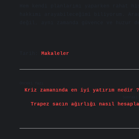
Hem kendi planlarımı yaparken rahat hi
hakkımı arayabileceğimi biliyorum. Ara
değil, aynı zamanda güvence ve huzur d
Tarih:
Makaleler
Önceki Yazı
Kriz zamanında en iyi yatırım nedir 
Sonraki
Trapez sacın ağırlığı nasıl hesapl