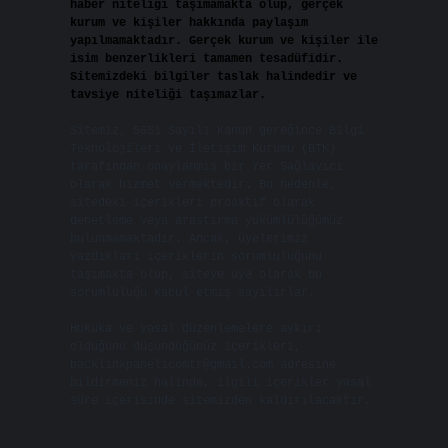
haber niteliği taşımamakta olup, gerçek
kurum ve kişiler hakkında paylaşım
yapılmamaktadır. Gerçek kurum ve kişiler ile
isim benzerlikleri tamamen tesadüfidir.
Sitemizdeki bilgiler taslak halindedir ve
tavsiye niteliği taşımazlar.
Sitemiz, 5651 Sayılı Kanun gereğince Bilgi
Teknolojileri ve İletişim Kurumu (BTK)
tarafından onaylanmış bir Yer Sağlayıcı
olarak hizmet vermektedir. Bu nedenle,
sitedeki içerikleri proaktif olarak
denetleme veya araştırma yükümlülüğümüz
bulunmamaktadır. Ancak, üyelerimiz
yazdıkları içeriklerin sorumluluğunu
taşımakta olup, siteye üye olarak bu
sorumluluğu kabul etmiş sayılırlar.
Hukuka ve yasal düzenlemelere aykırı
olduğunu düşündüğünüz içerikleri,
backlinkpanelicomtr@gmail.com
adresine
bildirmeniz halinde, ilgili içerikler yasal
süre içerisinde sitemizden kaldırılacaktır.