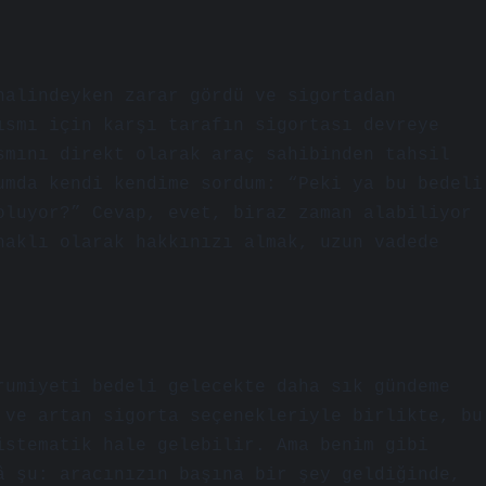
halindeyken zarar gördü ve sigortadan
ısmı için karşı tarafın sigortası devreye
smını direkt olarak araç sahibinden tahsil
umda kendi kendime sordum: “Peki ya bu bedeli
oluyor?” Cevap, evet, biraz zaman alabiliyor
haklı olarak hakkınızı almak, uzun vadede
rumiyeti bedeli gelecekte daha sık gündeme
 ve artan sigorta seçenekleriyle birlikte, bu
istematik hale gelebilir. Ama benim gibi
â şu: aracınızın başına bir şey geldiğinde,