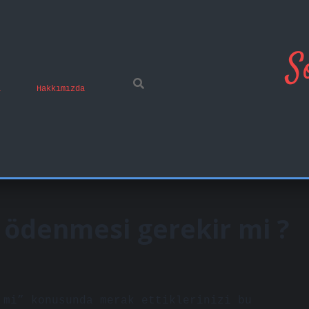
S
ı
Hakkımızda
 ödenmesi gerekir mi ?
 mi” konusunda merak ettiklerinizi bu