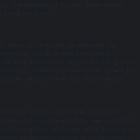
sıl alabileceğinizi bilmek. Yoksa benzer
i kayıp birikiyor.
rk ettim ki, trafikte 20 dakikalık bir
şünsenize, bir de arabam zarar görüp
tada araç mahrumiyeti bedeli devreye giriyor
igortalar, hukuki düzenlemeler ve zarara yol
diğinde, mağduriyet en aza indirilebilir.
sorusunun cevabı, basit gibi görünse de
 sebep olan kişiden alınması, ama sigortalar
ebiliyor. Günlük hayatımda küçük aksaklıklar
hukuki korumaların varlığını bilmek önemli.