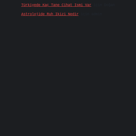
Türkiyede Kaç Tane Cihat Ismi Var
için
Doğan
Astrolojide Ruh Ikizi Nedir
için
admin