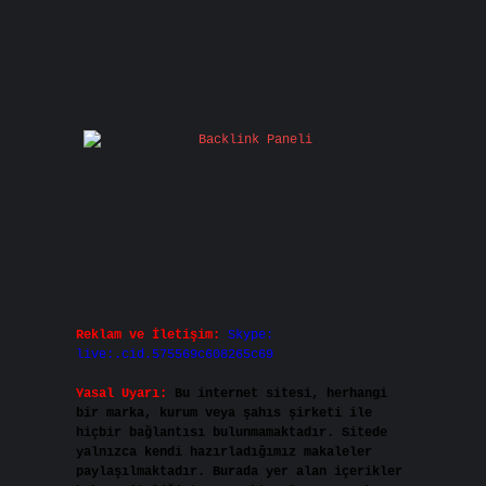
Reklam ve İletişim:
Skype:
live:.cid.575569c608265c69
Yasal Uyarı:
Bu internet sitesi, herhangi
bir marka, kurum veya şahıs şirketi ile
hiçbir bağlantısı bulunmamaktadır. Sitede
yalnızca kendi hazırladığımız makaleler
paylaşılmaktadır. Burada yer alan içerikler