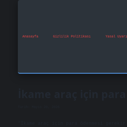
Anasayfa
Gizlilik Politikası
Yasal Uyar
İkame araç için para
Tarih: Mayıs 20, 2026
“İkame araç için para ödenmesi gerekir