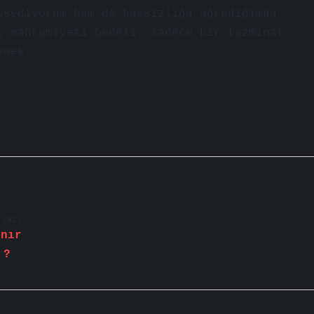
ssediyorum hem de haksızlığa uğradığımda
ç mahrumiyeti bedeli, sadece bir tazminat
emek.
?
 Yazı
anır
?