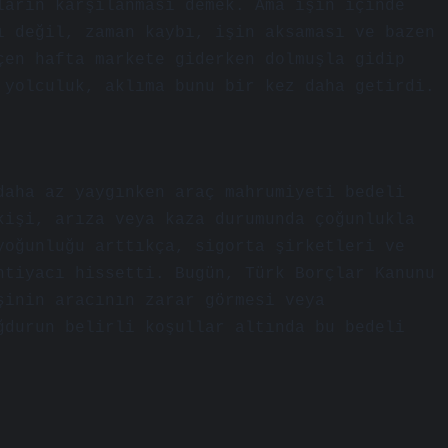
ların karşılanması demek. Ama işin içinde
ı değil, zaman kaybı, işin aksaması ve bazen
çen hafta markete giderken dolmuşla gidip
 yolculuk, aklıma bunu bir kez daha getirdi.
daha az yaygınken araç mahrumiyeti bedeli
kişi, arıza veya kaza durumunda çoğunlukla
yoğunluğu arttıkça, sigorta şirketleri ve
htiyacı hissetti. Bugün, Türk Borçlar Kanunu
şinin aracının zarar görmesi veya
ğdurun belirli koşullar altında bu bedeli