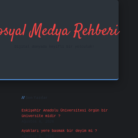
osyal Medya Rehberi
Dijital dünyada keyifli bir yolculuk!
Sidebar
ilbet mobil giri
Son Yazılar
Eskişehir Anadolu Üniversitesi örgün bir
üniversite midir ?
Ağustos 6, 2026
Ayakları yere basmak bir deyim mi ?
Ağustos 5, 2026