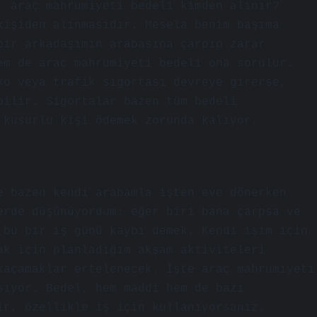
: araç mahrumiyeti bedeli kimden alınır?
kişiden alınmasıdır. Mesela benim başıma
bir arkadaşımın arabasına çarpıp zarar
em de araç mahrumiyeti bedeli ona sorulur.
ko veya trafik sigortası devreye girerse,
bilir. Sigortalar bazen tüm bedeli
 kusurlu kişi ödemek zorunda kalıyor.
e bazen kendi arabamla işten eve dönerken
erde düşünüyordum: eğer biri bana çarpsa ve
 bu bir iş günü kaybı demek. Kendi işim için
ak için planladığım akşam aktiviteleri
kaçamaklar ertelenecek. İşte araç mahrumiyeti
sıyor. Bedel, hem maddi hem de bazı
ir, özellikle iş için kullanıyorsanız.