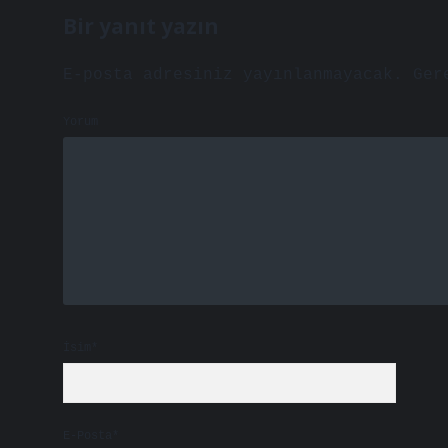
Bir yanıt yazın
E-posta adresiniz yayınlanmayacak.
Ger
Yorum
İsim*
E-Posta*