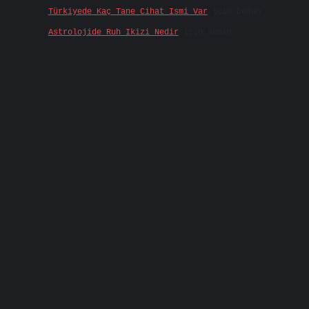
Türkiyede Kaç Tane Cihat Ismi Var
için
Doğan
Astrolojide Ruh Ikizi Nedir
için
admin