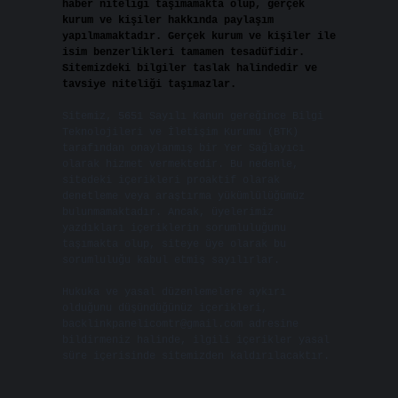
haber niteliği taşımamakta olup, gerçek
kurum ve kişiler hakkında paylaşım
yapılmamaktadır. Gerçek kurum ve kişiler ile
isim benzerlikleri tamamen tesadüfidir.
Sitemizdeki bilgiler taslak halindedir ve
tavsiye niteliği taşımazlar.
Sitemiz, 5651 Sayılı Kanun gereğince Bilgi
Teknolojileri ve İletişim Kurumu (BTK)
tarafından onaylanmış bir Yer Sağlayıcı
olarak hizmet vermektedir. Bu nedenle,
sitedeki içerikleri proaktif olarak
denetleme veya araştırma yükümlülüğümüz
bulunmamaktadır. Ancak, üyelerimiz
yazdıkları içeriklerin sorumluluğunu
taşımakta olup, siteye üye olarak bu
sorumluluğu kabul etmiş sayılırlar.
Hukuka ve yasal düzenlemelere aykırı
olduğunu düşündüğünüz içerikleri,
backlinkpanelicomtr@gmail.com
adresine
bildirmeniz halinde, ilgili içerikler yasal
süre içerisinde sitemizden kaldırılacaktır.