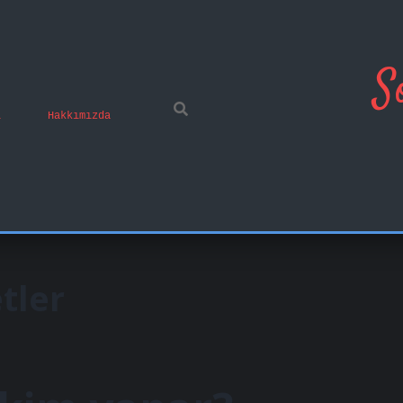
S
ı
Hakkımızda
tler