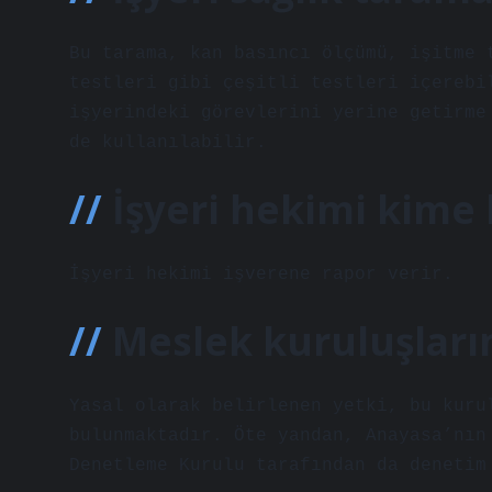
Bu tarama, kan basıncı ölçümü, işitme 
testleri gibi çeşitli testleri içerebi
işyerindeki görevlerini yerine getirme
de kullanılabilir.
İşyeri hekimi kime 
İşyeri hekimi işverene rapor verir.
Meslek kuruluşları
Yasal olarak belirlenen yetki, bu kuru
bulunmaktadır. Öte yandan, Anayasa’nın
Denetleme Kurulu tarafından da denetim