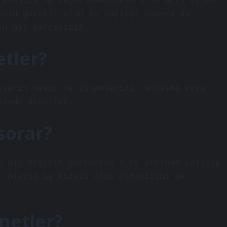
 analizi ve değerlendirmeleri ve acil eylem
için gerekli olan iş sağlığı raporu da
in bir parçasıdır.
tler?
şların hesap ve işlemlerini, anlaşma veya
sinde denetler.
sorar?
n bir kişinin gerçekten o iş yerinde çalışıp
r olayın iş kazası olup olmadığını da
enetler?