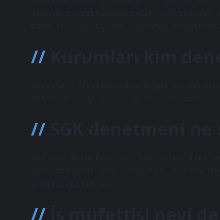
sağlamak için kurulmuştur. Ayrıca risk
planları hazırlanmaktadır. Çalışanlar 
OSGB’ler tarafından sağlanan hizmetler
Kurumları kim dene
Sayıştay; uluslararası örgüt ve kurulu
antlaşmalarda yer alan esaslar çerçeve
SGK denetmeni ne 
SGK’nın müfettişleri, SGK’ya bildirile
çalışmadığını araştırabilir. Ayrıca bi
araştırabilirler.
İş müfettişi neyi d