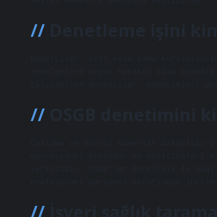
Sosyal Güvenlik Bakanına bağlıdırlar.
Denetleme işini ki
Denetçiler, özel veya kamu kuruluşları
genelgelere uygun hareket edip etmediğ
çalışabilen denetçiler, denetimleri ge
OSGB denetimini k
Çalışma ve Sosyal Güvenlik Bakanlığı İ
operasyonel prosedür ve politikaları o
yetkilidir. OSGB’ler öncelikle İş Sağl
profesyonel personel tarafından incele
İşyeri sağlık taram