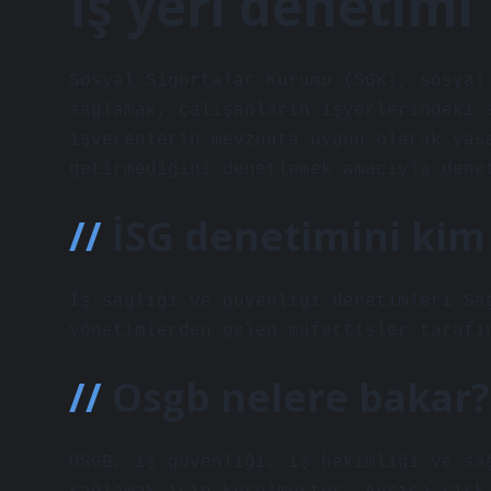
İş yeri denetimi
Sosyal Sigortalar Kurumu (SGK), sosyal
sağlamak, çalışanların işyerlerindeki 
işverenlerin mevzuata uygun olarak yas
getirmediğini denetlemek amacıyla dene
İSG denetimini kim
İş sağlığı ve güvenliği denetimleri Sa
yönetimlerden gelen müfettişler tarafı
Osgb nelere bakar?
OSGB, iş güvenliği, iş hekimliği ve sa