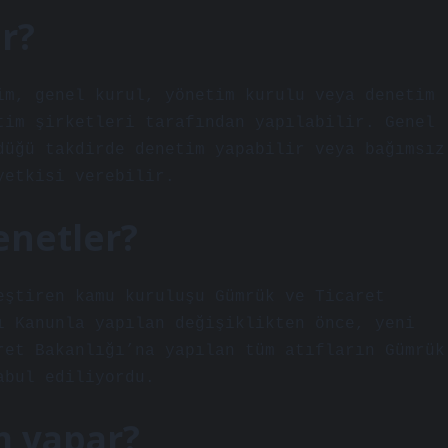
er?
im, genel kurul, yönetim kurulu veya denetim
tim şirketleri tarafından yapılabilir. Genel
düğü takdirde denetim yapabilir veya bağımsız
yetkisi verebilir.
enetler?
eştiren kamu kuruluşu Gümrük ve Ticaret
ı Kanunla yapılan değişiklikten önce, yeni
ret Bakanlığı’na yapılan tüm atıfların Gümrük
abul ediliyordu.
m yapar?