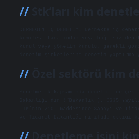
Stk’ları kim denetl
DERNEĞİN İÇ DENETİMİ Dernekte iç denet
komitesi tarafından veya bağımsız dene
kurul veya yönetim kurulu, gerekli gör
denetim şirketlerine denetim yaptırma 
Özel sektörü kim d
Yönetmelik kapsamında denetimi gerçekl
Bakanlığı’dır (“Bakanlık”). 6335 sayıl
TTK’nın 210. maddesinde Sanayi ve Tica
ve Ticaret Bakanlığı’nı ifade ettiği k
Denetleme işini ki