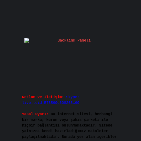
Reklam ve İletişim:
Skype:
live:.cid.575569c608265c69
Yasal Uyarı:
Bu internet sitesi, herhangi
bir marka, kurum veya şahıs şirketi ile
hiçbir bağlantısı bulunmamaktadır. Sitede
yalnızca kendi hazırladığımız makaleler
paylaşılmaktadır. Burada yer alan içerikler