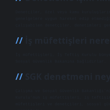
Denetçiler, özel veya kamu kuruluşları
genelgelere uygun hareket edip etmediğ
çalışabilen denetçiler, denetimleri ge
İş müfettişleri nere
İş müfettişleri, İş Teftiş Kurulu büny
Sosyal Güvenlik Bakanına bağlıdırlar.
SGK denetmeni ney
Çalışma ve Sosyal Güvenlik Bakanlığı’n
Kurulu’nun iş müfettişleri, iş teftişi
müfettişleri ve denetçileri, sosyal gü