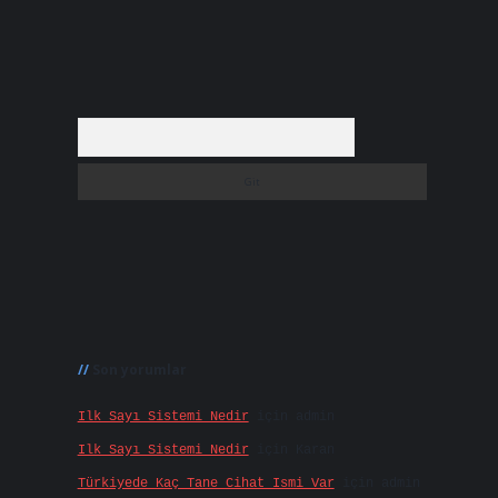
Arama
Son yorumlar
Ilk Sayı Sistemi Nedir
için
admin
Ilk Sayı Sistemi Nedir
için
Karan
Türkiyede Kaç Tane Cihat Ismi Var
için
admin