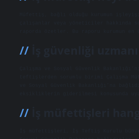
Müfettiş, bağlı olduğu kurumun işleyiş
çalışanlar veya yöneticiler hakkında s
raporda özetler. Bu raporu kurumun en 
İş güvenliği uzmanı
Çalışma ve Sosyal Güvenlik Bakanlığı’n
teftişlerden sorumlu birimi Çalışma Mü
ve Sosyal Güvenlik Bakanlığı’na bağlıd
eksikliklerin giderilmesi konusunda uy
İş müfettişleri hang
İş müfettişleri, İş Teftiş Kurulu büny