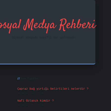
osyal Medya Rehberi
Dijital dünyada keyifli bir yolculuk!
Sidebar
ilbet mobil giriş
f
Son Yazılar
Çapraz bağ yırtığı belirtileri nelerdir ?
Ağustos 9, 2026
Nafi Öztanık kimdir ?
Ağustos 8, 2026