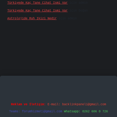
Türkiyede Kaç Tane Cihat Ismi Var
için
admin
Türkiyede Kaç Tane Cihat Ismi Var
için
Doğan
Astrolojide Ruh Ikizi Nedir
için
admin
no
vd casino
betexper.xyz
betci
betci.bet
https:/
Reklam ve İletişim:
E-mail:
backlinkpaneli@gmail.com
Teams:
forumhizmeti@gmail.com
Whatsapp: 0262 606 0 726