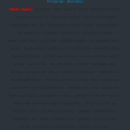
Telegram: @karabul
Yasal Uyarı:
Sitemiz, 5651 Sayılı Kanun gereğince Bilgi
Teknolojileri ve İletişim Kurumu (BTK) tarafından
onaylanmış bir Yer Sağlayıcı olarak hizmet vermektedir.
Bu nedenle, sitedeki içerikleri proaktif olarak
denetleme veya araştırma yükümlülüğümüz bulunmamaktadır.
Ancak, üyelerimiz yazdıkları içeriklerin sorumluluğunu
taşımakta olup, siteye üye olarak bu sorumluluğu kabul
etmiş sayılırlar. Bu internet sitesi, herhangi bir
marka, kurum veya şahıs şirketi ile hiçbir bağlantısı
bulunmamaktadır. Sitede yalnızca kendi hazırladığımız
makaleler paylaşılmaktadır. Burada yer alan içerikler
haber niteliği taşımamakta olup, gerçek kurum ve kişiler
hakkında paylaşım yapılmamaktadır. Gerçek kurum ve
kişiler ile isim benzerlikleri tamamen tesadüfidir.
Sitemiz, kar amacı gütmeyen ve tamamen ücretsiz bir
bilgi paylaşım platformudur. Hukuka ve yasal