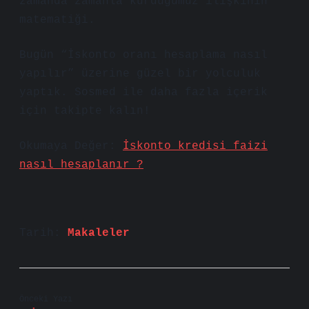
zamanda zamanla kurduğumuz ilişkinin
matematiği.
Bugün “İskonto oranı hesaplama nasıl
yapılır” üzerine güzel bir yolculuk
yaptık. Sosmed ile daha fazla içerik
için takipte kalın!
Okumaya Değer:
İskonto kredisi faizi
nasıl hesaplanır ?
Tarih:
Makaleler
Önceki Yazı