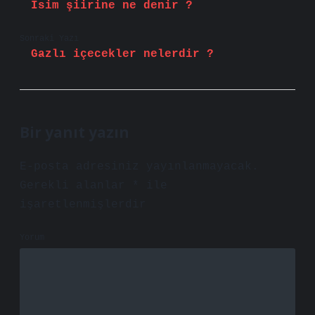
İsim şiirine ne denir ?
Sonraki Yazı
Gazlı içecekler nelerdir ?
Bir yanıt yazın
E-posta adresiniz yayınlanmayacak.
Gerekli alanlar
*
ile
işaretlenmişlerdir
Yorum