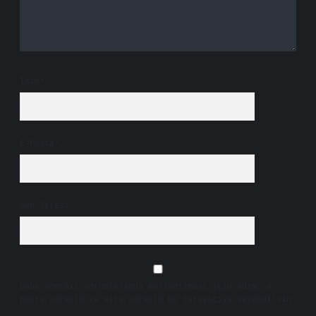
İsim*
E-Posta*
Web Sitesi
Daha sonraki yorumlarımda kullanılması için adım, e-
posta adresim ve site adresim bu tarayıcıya kaydedilsin.