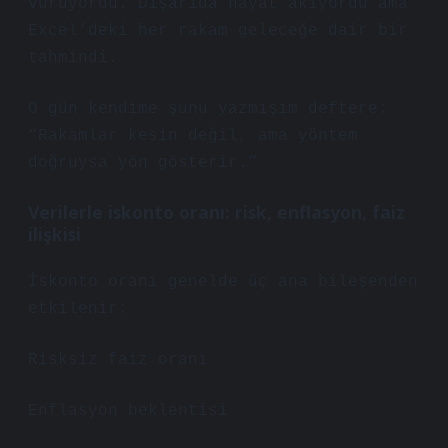
vuruyordu. Dışarıda hayat akıyordu ama
Excel’deki her rakam geleceğe dair bir
tahmindi.
O gün kendime şunu yazmışım deftere:
“Rakamlar kesin değil, ama yöntem
doğruysa yön gösterir.”
Verilerle iskonto oranı: risk, enflasyon, faiz
ilişkisi
İskonto oranı genelde üç ana bileşenden
etkilenir:
Risksiz faiz oranı
Enflasyon beklentisi