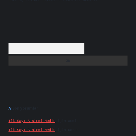
süre içerisinde sitemizden kaldırılacaktır.
Arama
Son yorumlar
Ilk Sayı Sistemi Nedir
için
admin
Ilk Sayı Sistemi Nedir
için
Karan