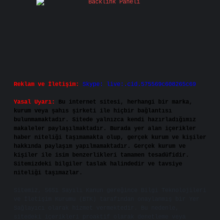
Reklam ve İletişim:
Skype: live:.cid.575569c608265c69
Yasal Uyarı:
Bu internet sitesi, herhangi bir marka,
kurum veya şahıs şirketi ile hiçbir bağlantısı
bulunmamaktadır. Sitede yalnızca kendi hazırladığımız
makaleler paylaşılmaktadır. Burada yer alan içerikler
haber niteliği taşımamakta olup, gerçek kurum ve kişiler
hakkında paylaşım yapılmamaktadır. Gerçek kurum ve
kişiler ile isim benzerlikleri tamamen tesadüfidir.
Sitemizdeki bilgiler taslak halindedir ve tavsiye
niteliği taşımazlar.
Sitemiz, 5651 Sayılı Kanun gereğince Bilgi Teknolojileri
ve İletişim Kurumu (BTK) tarafından onaylanmış bir Yer
Sağlayıcı olarak hizmet vermektedir. Bu nedenle,
sitedeki içerikleri proaktif olarak denetleme veya