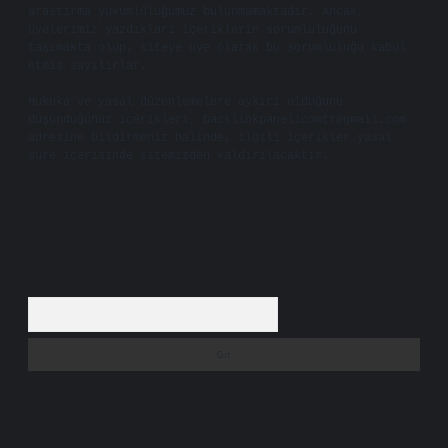
araştırma yükümlülüğümüz bulunmamaktadır. Ancak,
üyelerimiz yazdıkları içeriklerin sorumluluğunu
taşımakta olup, siteye üye olarak bu sorumluluğu kabul
etmiş sayılırlar.
Hukuka ve yasal düzenlemelere aykırı olduğunu
düşündüğünüz içerikleri,
backlinkpanelicomtr@gmail.com
adresine bildirmeniz halinde, ilgili içerikler yasal
süre içerisinde sitemizden kaldırılacaktır.
Arama