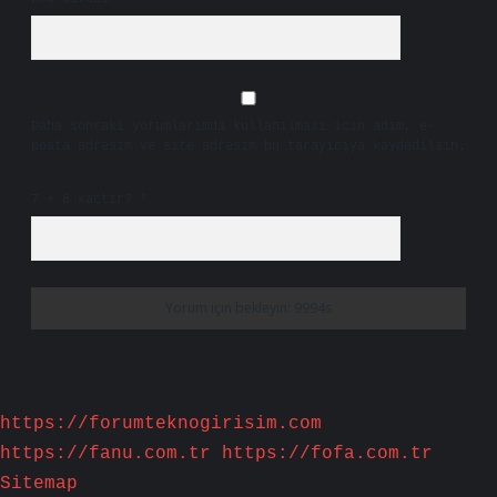
Daha sonraki yorumlarımda kullanılması için adım, e-
posta adresim ve site adresim bu tarayıcıya kaydedilsin.
7 + 8 kaçtır?
*
https://forumteknogirisim.com
https://fanu.com.tr
https://fofa.com.tr
Sitemap