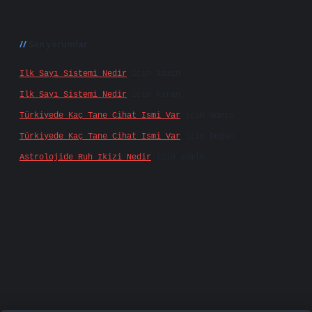
Son yorumlar
Ilk Sayı Sistemi Nedir
için
admin
Ilk Sayı Sistemi Nedir
için
Karan
Türkiyede Kaç Tane Cihat Ismi Var
için
admin
Türkiyede Kaç Tane Cihat Ismi Var
için
Doğan
Astrolojide Ruh Ikizi Nedir
için
admin
giriş
famecasino
vd casino
betexper.xyz
betci
bet