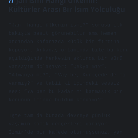
Jan İsmi Hangi Ülkenin?
Kültürler Arası Bir İsim Yolculuğu
“Jan, hangi ülkenin ismi?” sorusu ilk
bakışta basit görünebilir ama hemen
ardından kafanızda küçük bir fırtına
kopuyor. Arkadaş ortamında bile bu konu
açıldığında herkesin aklında bir sürü
varsayım dolaşıyor: “Çekya mı?”,
“Almanya mı?”, “Vay be, Kürtçede de mi
varmış?” ve tabii ki içimdeki sessiz
ses: “Ya ben bu kadar mı karmaşık bir
konunun içinde buldum kendimi?”
İşte tam da burada devreye günlük
yaşamın komik gerçekleri giriyor.
İzmir’de bir kafede oturmuşsunuz, yan