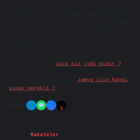
İşte Jan isminin mizahi, düşündürücü ve
biraz da kafamızı karıştıran yolculuğu
böyle. Kısaca, Jan bir isim değil; bir
dünya turu, bir kültürel çakışma ve bir
kahkaha fırsatı.
Okumaya Değer:
Jack kız ismi midir ?
Şunları da İnceleyin:
Jamyo için hangi
sınav gerekli ?
Paylaş:
𝕏
✈
f
Tarih:
Makaleler