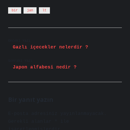
bir
jan
lt
Önceki Yazı
Gazlı içecekler nelerdir ?
Sonraki Yazı
Japon alfabesi nedir ?
Bir yanıt yazın
E-posta adresiniz yayınlanmayacak.
Gerekli alanlar
*
ile
işaretlenmişlerdir