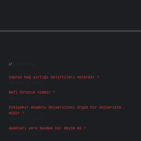
Sidebar
Son Yazılar
Çapraz bağ yırtığı belirtileri nelerdir ?
Ağustos 9, 2026
Nafi Öztanık kimdir ?
Ağustos 8, 2026
Eskişehir Anadolu Üniversitesi örgün bir üniversite
midir ?
Ağustos 6, 2026
Ayakları yere basmak bir deyim mi ?
Ağustos 5, 2026