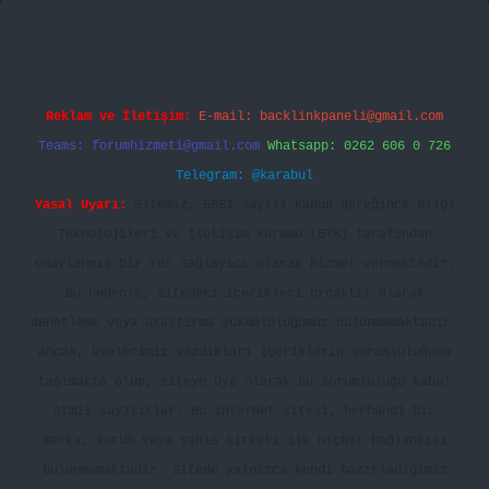
Reklam ve İletişim:
E-mail:
backlinkpaneli@gmail.com
Teams:
forumhizmeti@gmail.com
Whatsapp: 0262 606 0 726
Telegram: @karabul
Yasal Uyarı:
Sitemiz, 5651 Sayılı Kanun gereğince Bilgi
Teknolojileri ve İletişim Kurumu (BTK) tarafından
onaylanmış bir Yer Sağlayıcı olarak hizmet vermektedir.
Bu nedenle, sitedeki içerikleri proaktif olarak
denetleme veya araştırma yükümlülüğümüz bulunmamaktadır.
Ancak, üyelerimiz yazdıkları içeriklerin sorumluluğunu
taşımakta olup, siteye üye olarak bu sorumluluğu kabul
etmiş sayılırlar. Bu internet sitesi, herhangi bir
marka, kurum veya şahıs şirketi ile hiçbir bağlantısı
bulunmamaktadır. Sitede yalnızca kendi hazırladığımız