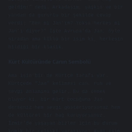
geldin!” dedi. Arkadaşım, şaşkın ve bir
yandan da gururlu bir şekilde cevap
verdi: “Ben mi Jan’ım? Yoksa herkes mi
Jan’ı diyor?” İşte Avrupa’da Jan, öyle
sıradan ama köklü bir isim ki, herkesin
bildiği bir klasik.
Kürt Kültüründe Canın Sembolü
Ama işin bir de Kürtçe tarafı var.
Kürtçede “Jan” kelimesi can, ruh ve
sevgi anlamına gelir. Bu da demek
oluyor ki, bir Kürt çocuğuna Jan
derseniz hem sevgi gösteriyorsunuz hem
de kültürel bir bağ kuruyorsunuz.
İzmir’de yaşayan bizler için bu durum
komik bir çelişki yaratıyor: Aynı isim