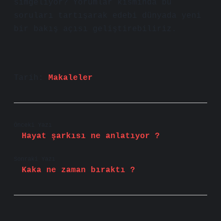
simgeliyor? Yorumlar kısmında bu
soruları tartışarak edebi dünyada yeni
bir bakış açısı geliştirebiliriz.
Tarih:
Makaleler
Önceki Yazı
Hayat şarkısı ne anlatıyor ?
Sonraki Yazı
Kaka ne zaman bıraktı ?