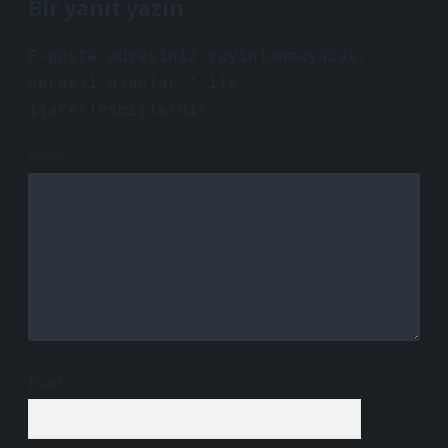
Bir yanıt yazın
E-posta adresiniz yayınlanmayacak.
Gerekli alanlar
*
ile
işaretlenmişlerdir
Yorum
İsim*