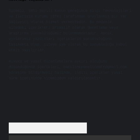
Sitemiz, 5651 Sayılı Kanun gereğince Bilgi Teknolojileri
ve İletişim Kurumu (BTK) tarafından onaylanmış bir Yer
Sağlayıcı olarak hizmet vermektedir. Bu nedenle,
sitedeki içerikleri proaktif olarak denetleme veya
araştırma yükümlülüğümüz bulunmamaktadır. Ancak,
üyelerimiz yazdıkları içeriklerin sorumluluğunu
taşımakta olup, siteye üye olarak bu sorumluluğu kabul
etmiş sayılırlar.
Hukuka ve yasal düzenlemelere aykırı olduğunu
düşündüğünüz içerikleri,
backlinkpanelicomtr@gmail.com
adresine bildirmeniz halinde, ilgili içerikler yasal
süre içerisinde sitemizden kaldırılacaktır.
Arama