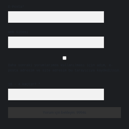
E-Posta*
Web Sitesi
Daha sonraki yorumlarımda kullanılması için adım, e-
posta adresim ve site adresim bu tarayıcıya kaydedilsin.
10 - 4 kaçtır?
*