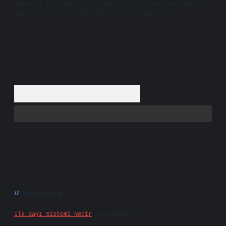
adresine bildirmeniz halinde, ilgili içerikler yasal
süre içerisinde sitemizden kaldırılacaktır.
Arama
Son yorumlar
Ilk Sayı Sistemi Nedir
için
admin