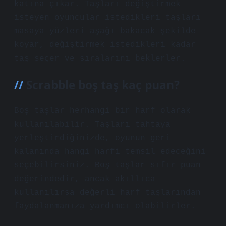
katına çıkar. Taşları değiştirmek
isteyen oyuncular istedikleri taşları
masaya yüzleri aşağı bakacak şekilde
koyar, değiştirmek istedikleri kadar
taş seçer ve sıralarını beklerler.
Scrabble boş taş kaç puan?
Boş taşlar herhangi bir harf olarak
kullanılabilir. Taşları tahtaya
yerleştirdiğinizde, oyunun geri
kalanında hangi harfi temsil edeceğini
seçebilirsiniz. Boş taşlar sıfır puan
değerindedir, ancak akıllıca
kullanılırsa değerli harf taşlarından
faydalanmanıza yardımcı olabilirler.