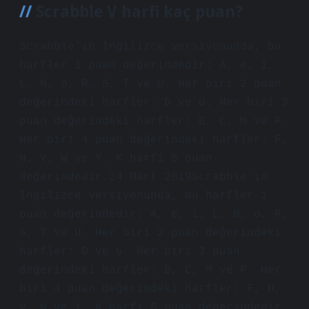
Scrabble V harfi kaç puan?
Scrabble’ın İngilizce versiyonunda, bu
harfler 1 puan değerindedir: A, e, i,
L, N, o, R, S, T ve U. Her biri 2 puan
değerindeki harfler: D ve G. Her biri 3
puan değerindeki harfler: B, C, M ve P.
Her biri 4 puan değerindeki harfler: F,
H, V, W ve Y. K harfi 5 puan
değerindedir.24 Mart 2019Scrabble’ın
İngilizce versiyonunda, bu harfler 1
puan değerindedir: A, e, i, L, N, o, R,
S, T ve U. Her biri 2 puan değerindeki
harfler: D ve G. Her biri 3 puan
değerindeki harfler: B, C, M ve P. Her
biri 4 puan değerindeki harfler: F, H,
V, W ve Y. K harfi 5 puan değerindedir.