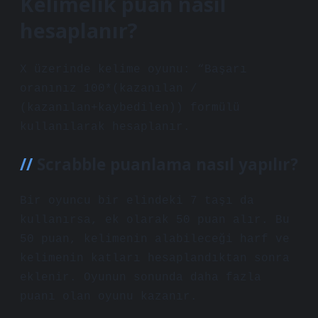
Kelimelik puan nasıl
hesaplanır?
X üzerinde kelime oyunu: “Başarı
oranınız 100*(kazanılan /
(kazanılan+kaybedilen)) formülü
kullanılarak hesaplanır.
Scrabble puanlama nasıl yapılır?
Bir oyuncu bir elindeki 7 taşı da
kullanırsa, ek olarak 50 puan alır. Bu
50 puan, kelimenin alabileceği harf ve
kelimenin katları hesaplandıktan sonra
eklenir. Oyunun sonunda daha fazla
puanı olan oyunu kazanır.