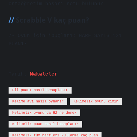
ortaöğretim başarı notu bulunur.
Scrabble V kaç puan?
7- Oyun için ipuçları: HARF SAYISI121
PUAN17
Tarih:
Makaleler
Dil puanı nasıl hesaplanır
Kelime avı nasıl oynanır
Kelimelik oyunu kimin
Kelimelik oyununda H2 ne demek
Kelimelik puan nasıl hesaplanır
Kelimelik tüm harfleri kullanma kaç puan