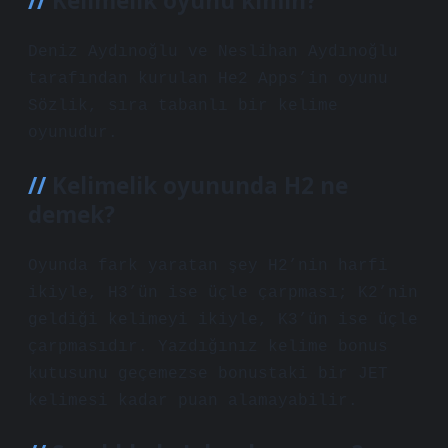
Kelimelik oyunu kimin?
Deniz Aydınoğlu ve Neslihan Aydınoğlu
tarafından kurulan He2 Apps’in oyunu
Sözlik, sıra tabanlı bir kelime
oyunudur.
Kelimelik oyununda H2 ne
demek?
Oyunda fark yaratan şey H2’nin harfi
ikiyle, H3’ün ise üçle çarpması; K2’nin
geldiği kelimeyi ikiyle, K3’ün ise üçle
çarpmasıdır. Yazdığınız kelime bonus
kutusunu geçemezse bonustaki bir JET
kelimesi kadar puan alamayabilir.