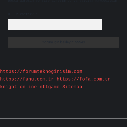
posta adresim ve site adresim bu tarayıcıya kaydedilsin.
6 + 2 kaçtır?
*
https://forumteknogirisim.com
https://fanu.com.tr
https://fofa.com.tr
knight online
nttgame
Sitemap