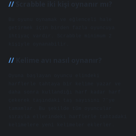
Scrabble iki kişi oynanır mı?
Bu oyunu oynamak ve eğlenceli hale
getirmek için birden fazla oyuncuya
ihtiyaç vardır. Scrabble minimum 2
kişiyle oynanabilir.
Kelime avı nasıl oynanır?
Oyuna başlayan oyuncu elindeki
harflerle tahtaya bir kelime yazar ve
daha sonra kullandığı harf kadar harf
çekerek taşındaki taş sayısını 7’ye
tamamlar. Bu şekilde tüm oyuncular
sırayla ellerindeki harflerle tahtadaki
kelimelere yeni kelimeler eklerler.