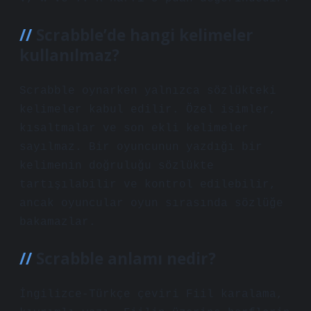
Scrabble’de hangi kelimeler
kullanılmaz?
Scrabble oynarken yalnızca sözlükteki
kelimeler kabul edilir. Özel isimler,
kısaltmalar ve son ekli kelimeler
sayılmaz. Bir oyuncunun yazdığı bir
kelimenin doğruluğu sözlükte
tartışılabilir ve kontrol edilebilir,
ancak oyuncular oyun sırasında sözlüğe
bakamazlar.
Scrabble anlamı nedir?
İngilizce-Türkçe çeviri Fiil karalama,