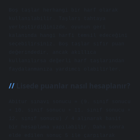
Boş taşlar herhangi bir harf olarak
kullanılabilir. Taşları tahtaya
yerleştirdiğinizde, oyunun geri
kalanında hangi harfi temsil edeceğini
seçebilirsiniz. Boş taşlar sıfır puan
değerindedir, ancak akıllıca
kullanılırsa değerli harf taşlarından
faydalanmanıza yardımcı olabilirler.
Lisede puanlar nasıl hesaplanır?
Abitur sınavı sonucu = (9. sınıf sonucu
+ 10. sınıf sonucu + 11. sınıf sonucu +
12. sınıf sonucu) / 4 alınarak basit
bir hesaplama yapılabilir. Daha sonra
elde edilen sonuç 5 ile çarpılarak