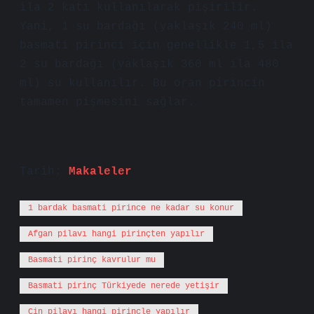
ila 2 katı kullanılarak pişirilir.
Yani, 1 su bardağı (yaklaşık 240 ml)
basmati pirinci için genellikle 1,5 ila
2 su bardağı (yaklaşık 360 ml ila 480
ml) su kullanılır. Bu oran pirincin
tamamen pişmesini sağlar.
Tarih:
Makaleler
1 bardak basmati pirince ne kadar su konur
Afgan pilavı hangi pirinçten yapılır
Basmati pirinç kavrulur mu
Basmati pirinç Türkiyede nerede yetişir
Çin pilavı hangi pirinçle yapılır