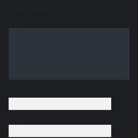
Gerekli alanlar
*
ile
işaretlenmişlerdir
Yorum
İsim*
E-Posta*