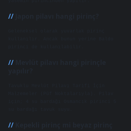
yasemin pirincinden yapılır.
Japon pilavı hangi pirinç?
Geleneksel olarak yuvarlak pirinç
kullanılır. Ancak bunun yerine Baldo
pirinci de kullanılabilir.
Mevlüt pilavı hangi pirinçle
yapılır?
Tavuklu Mevlüt Pilavı Tarifi İçin
Malzemeler (Püf Noktalarıyla). Pilav
için; 4 su bardağı Osmancık pirinci 5
su bardağı tavuk suyu.
Kepekli pirinç mi beyaz pirinç