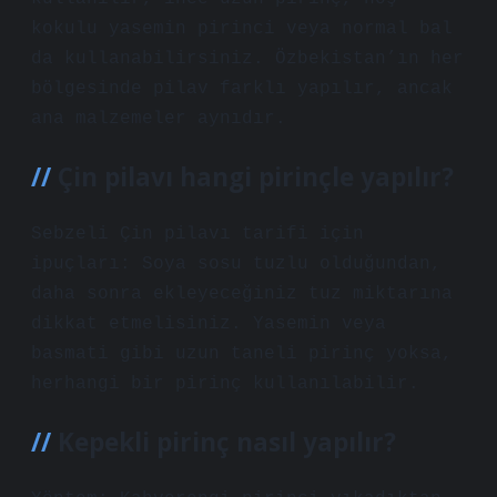
kokulu yasemin pirinci veya normal bal
da kullanabilirsiniz. Özbekistan’ın her
bölgesinde pilav farklı yapılır, ancak
ana malzemeler aynıdır.
Çin pilavı hangi pirinçle yapılır?
Sebzeli Çin pilavı tarifi için
ipuçları: Soya sosu tuzlu olduğundan,
daha sonra ekleyeceğiniz tuz miktarına
dikkat etmelisiniz. Yasemin veya
basmati gibi uzun taneli pirinç yoksa,
herhangi bir pirinç kullanılabilir.
Kepekli pirinç nasıl yapılır?