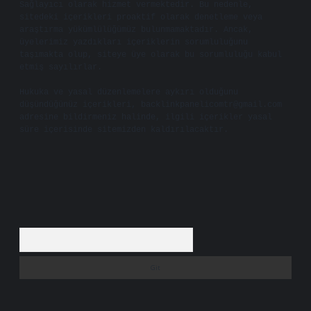
Sağlayıcı olarak hizmet vermektedir. Bu nedenle,
sitedeki içerikleri proaktif olarak denetleme veya
araştırma yükümlülüğümüz bulunmamaktadır. Ancak,
üyelerimiz yazdıkları içeriklerin sorumluluğunu
taşımakta olup, siteye üye olarak bu sorumluluğu kabul
etmiş sayılırlar.
Hukuka ve yasal düzenlemelere aykırı olduğunu
düşündüğünüz içerikleri,
backlinkpanelicomtr@gmail.com
adresine bildirmeniz halinde, ilgili içerikler yasal
süre içerisinde sitemizden kaldırılacaktır.
Arama