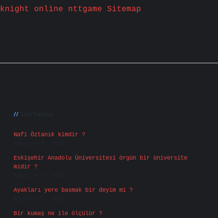
knight online
nttgame
Sitemap
Sidebar
Son Yazılar
Nafi Öztanık kimdir ?
Ağustos 8, 2026
Eskişehir Anadolu Üniversitesi örgün bir üniversite
midir ?
Ağustos 6, 2026
Ayakları yere basmak bir deyim mi ?
Ağustos 5, 2026
Bir kumaş ne ile ölçülür ?