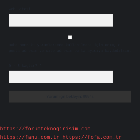
Web Sitesi
Daha sonraki yorumlarımda kullanılması için adım, e-
posta adresim ve site adresim bu tarayıcıya kaydedilsin.
9 - 5 kaçtır?
*
https://forumteknogirisim.com
https://fanu.com.tr
https://fofa.com.tr