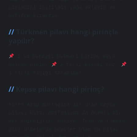
pirincini ısıtılmış yağa ekleyin ve
hafifçe kızartın.
Türkmen pilavı hangi pirinçle
yapılır?
3 su bardağı basmati pirinç veya
baldor pirinç
2 tatlı kaşığı tuz.
1 tatlı kaşığı karabiber.
Kepse pilavı hangi pirinç?
Aslen Arap mutfağına ait olan Kepse
pilavı Hatay mutfağında da önemli bir
yer edinmiştir. Suriye, İran ve Lübnan
gibi ülkelerde popüler olan bu pilav