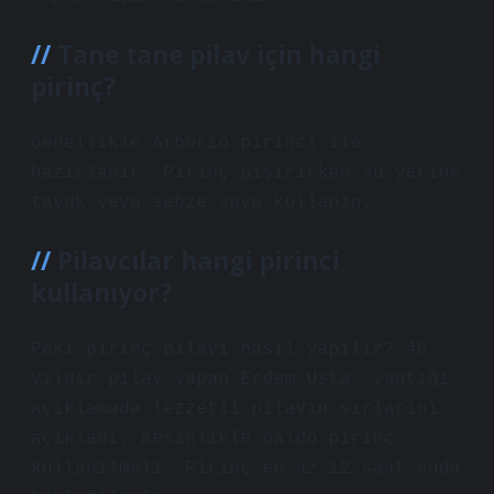
Tane tane pilav için hangi
pirinç?
Genellikle Arborio pirinci ile
hazırlanır. Pirinç pişirirken su yerine
tavuk veya sebze suyu kullanın.
Pilavcılar hangi pirinci
kullanıyor?
Peki pirinç pilavı nasıl yapılır? 46
yıldır pilav yapan Erdem Usta, yaptığı
açıklamada lezzetli pilavın sırlarını
açıkladı. Kesinlikle baldo pirinç
kullanılmalı. Pirinç en az 12 saat suda