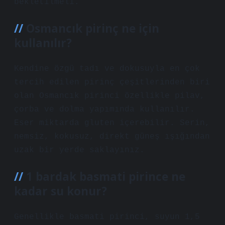
bekletilmeli.
Osmancık pirinç ne için
kullanılır?
Kendine özgü tadı ve dokusuyla en çok
tercih edilen pirinç çeşitlerinden biri
olan Osmancık pirinci özellikle pilav,
çorba ve dolma yapımında kullanılır.
Eser miktarda gluten içerebilir. Serin,
nemsiz, kokusuz, direkt güneş ışığından
uzak bir yerde saklayınız.
1 bardak basmati pirince ne
kadar su konur?
Genellikle basmati pirinci, suyun 1,5