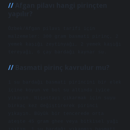
Afgan pilavı hangi pirinçten
yapılır?
Özbek/Afgan pilavı tarifi için
malzemeler: 300 gram basmati pirinç, 2
yemek kaşığı zeytinyağı, 2 yemek kaşığı
tereyağı, 6 çay bardağı kaynar su.
Basmati pirinç kavrulur mu?
1 su bardağı basmati pirincini bir elek
içine koyun ve bol su altında iyice
yıkayın. Nişastayı çıkarmak için suyu
birkaç kez değiştirerek pirinci
yıkayın. Büyük bir tencerede orta
ateşte 45 gram ghee veya bitkisel yağı
ısıtın. 1 su bardağı yıkanmış basmati