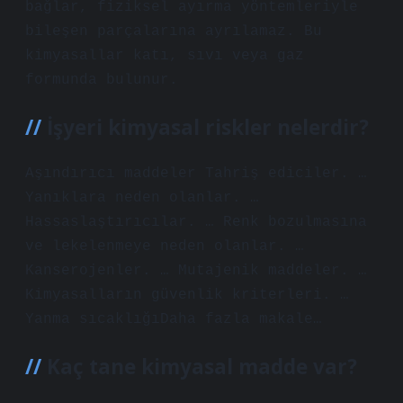
bağlar, fiziksel ayırma yöntemleriyle
bileşen parçalarına ayrılamaz. Bu
kimyasallar katı, sıvı veya gaz
formunda bulunur.
İşyeri kimyasal riskler nelerdir?
Aşındırıcı maddeler Tahriş ediciler. …
Yanıklara neden olanlar. …
Hassaslaştırıcılar. … Renk bozulmasına
ve lekelenmeye neden olanlar. …
Kanserojenler. … Mutajenik maddeler. …
Kimyasalların güvenlik kriterleri. …
Yanma sıcaklığıDaha fazla makale…
Kaç tane kimyasal madde var?