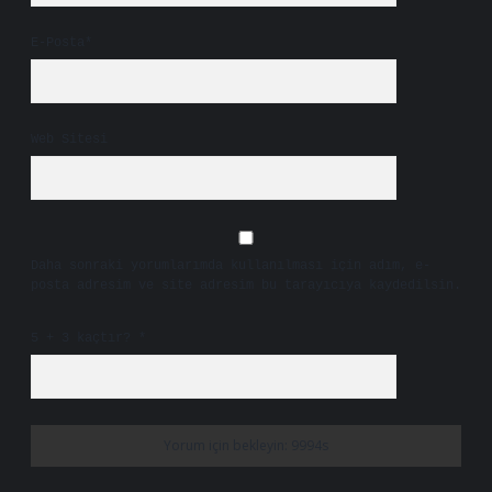
E-Posta*
Web Sitesi
Daha sonraki yorumlarımda kullanılması için adım, e-
posta adresim ve site adresim bu tarayıcıya kaydedilsin.
5 + 3 kaçtır?
*