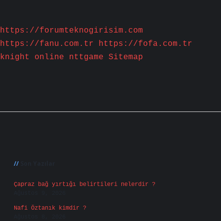
https://forumteknogirisim.com
https://fanu.com.tr
https://fofa.com.tr
knight online
nttgame
Sitemap
Sidebar
Son Yazılar
Çapraz bağ yırtığı belirtileri nelerdir ?
Ağustos 9, 2026
Nafi Öztanık kimdir ?
Ağustos 8, 2026