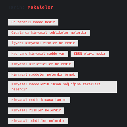
Tarih:
Makaleler
En zararlı madde nedir
Gıdalarda kimyasal tehlikeler nelerdir
İşyeri kimyasal riskler nelerdir
Kaç tane kimyasal madde var
KBRN olayı nedir
Kimyasal kirleticiler nelerdir
Kimyasal maddeler nelerdir örnek
Kimyasal maddelerin insan sağlığına zararları
nelerdir
Kimyasal nedir kısaca tanımı
Kimyasal riskler nelerdir
Kimyasal tehditler nelerdir