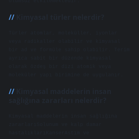
olumsuz etkilemektedir.
Kimyasal türler nelerdir?
Türler atomlar, moleküller, iyonlar
veya radikaller olabilir ve kimyasal
bir ad ve formüle sahip olabilir. Terim
ayrıca sabit bir düzende kimyasal
olarak özdeş bir dizi atomik veya
moleküler yapı birimine de uygulanır.
Kimyasal maddelerin insan
sağlığına zararları nelerdir?
Kimyasal maddelerin insan sağlığına
zararlarıSolunum ve kalp damar
hastalıklarıKanserAstım ve