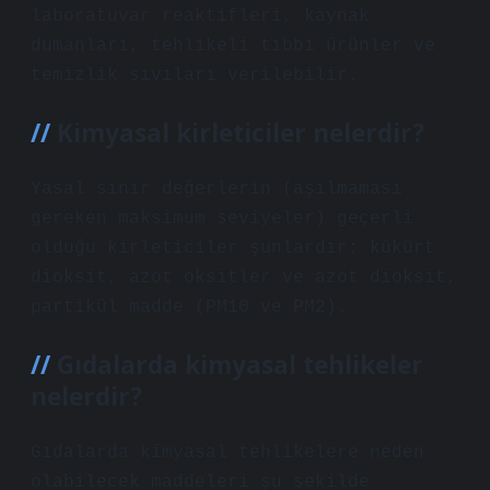
laboratuvar reaktifleri, kaynak
dumanları, tehlikeli tıbbi ürünler ve
temizlik sıvıları verilebilir.
Kimyasal kirleticiler nelerdir?
Yasal sınır değerlerin (aşılmaması
gereken maksimum seviyeler) geçerli
olduğu kirleticiler şunlardır: kükürt
dioksit, azot oksitler ve azot dioksit,
partikül madde (PM10 ve PM2).
Gıdalarda kimyasal tehlikeler
nelerdir?
Gıdalarda kimyasal tehlikelere neden
olabilecek maddeleri şu şekilde