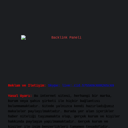
Reklam ve İletişim:
Skype: live:.cid.575569c608265c69
Yasal Uyarı:
Bu internet sitesi, herhangi bir marka,
kurum veya şahıs şirketi ile hiçbir bağlantısı
bulunmamaktadır. Sitede yalnızca kendi hazırladığımız
makaleler paylaşılmaktadır. Burada yer alan içerikler
haber niteliği taşımamakta olup, gerçek kurum ve kişiler
hakkında paylaşım yapılmamaktadır. Gerçek kurum ve
kişiler ile isim benzerlikleri tamamen tesadüfidir.