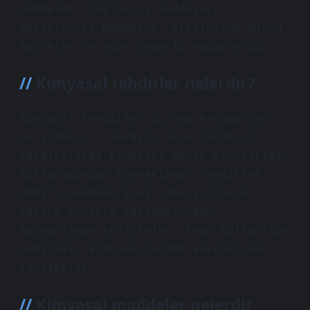
maddeler, patlayıcı maddeler,
oksitleyici maddeler, etkileşime giren
maddeler ve suya duyarlı maddelerdir.
Kimyasal tehditler nelerdir?
Kimyasal tehditler üç ana kategoriye
ayrılabilir: Savaşta veya terörist
saldırılarda kimyasal savaş ajanlarının
kullanımından kaynaklanan tehditler.
Zehirli endüstriyel kimyasalların
kazara çevreye salınmasından
kaynaklanan tehlikeler. Evde kullanılan
tehlikeli kimyasallardan kaynaklanan
tehlikeler.
Kimyasal maddeler nelerdir