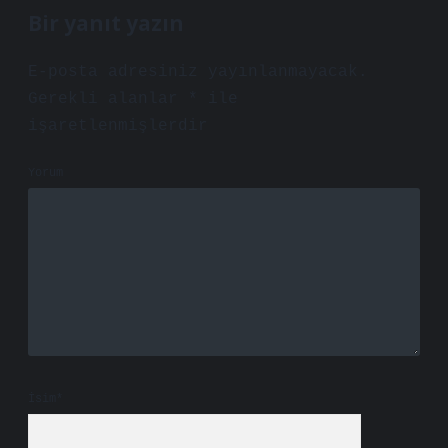
Bir yanıt yazın
E-posta adresiniz yayınlanmayacak.
Gerekli alanlar
*
ile
işaretlenmişlerdir
Yorum
İsim*