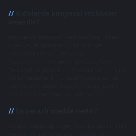
Gıdalarda kimyasal tehlikeler
nelerdir?
Gıdalarda kimyasal tehlikelere neden
olabilecek maddeleri şu şekilde
sıralayabiliriz: Metaller. …
Pestisitler (Tarımsal pestisitler) …
Temizlik ürünleri. … Plastikler. … Gıda
katkı maddeleri. … Antibiyotikler ve
hormonlar. Doğal olarak oluşan bitki
zehirleri (Sezyum, Stronsiyum).
En zararlı madde nedir?
Dimetilkadmiyum diğer iki kimyasal gibi
yanıcı ve patlayıcıdır, ancak onu