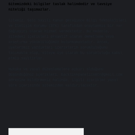
Sitemizdeki bilgiler taslak halindedir ve tavsiye
niteliği taşımazlar.
Sitemiz, 5651 Sayılı Kanun gereğince Bilgi Teknolojileri
ve İletişim Kurumu (BTK) tarafından onaylanmış bir Yer
Sağlayıcı olarak hizmet vermektedir. Bu nedenle,
sitedeki içerikleri proaktif olarak denetleme veya
araştırma yükümlülüğümüz bulunmamaktadır. Ancak,
üyelerimiz yazdıkları içeriklerin sorumluluğunu
taşımakta olup, siteye üye olarak bu sorumluluğu kabul
etmiş sayılırlar.
Hukuka ve yasal düzenlemelere aykırı olduğunu
düşündüğünüz içerikleri,
backlinkpanelicomtr@gmail.com
adresine bildirmeniz halinde, ilgili içerikler yasal
süre içerisinde sitemizden kaldırılacaktır.
Arama