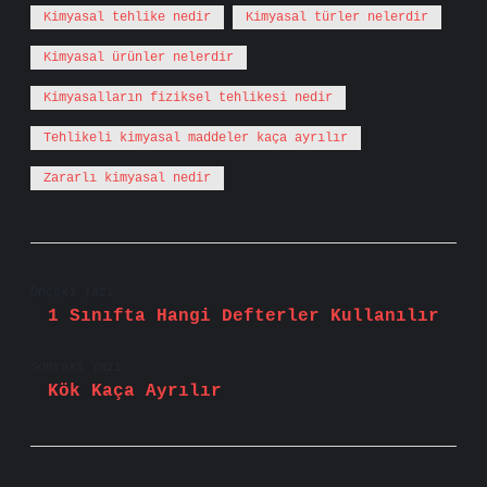
Kimyasal tehlike nedir
Kimyasal türler nelerdir
Kimyasal ürünler nelerdir
Kimyasalların fiziksel tehlikesi nedir
Tehlikeli kimyasal maddeler kaça ayrılır
Zararlı kimyasal nedir
Önceki Yazı
1 Sınıfta Hangi Defterler Kullanılır
Sonraki Yazı
Kök Kaça Ayrılır