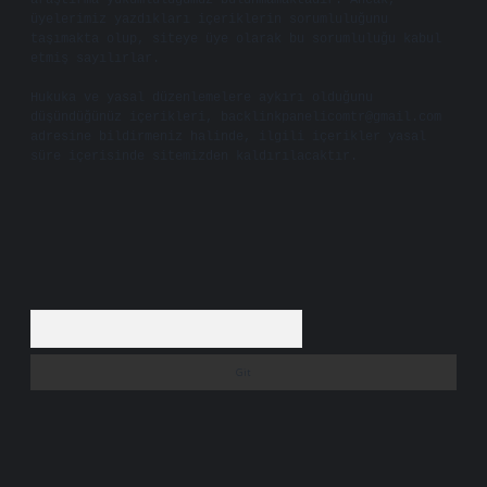
araştırma yükümlülüğümüz bulunmamaktadır. Ancak,
üyelerimiz yazdıkları içeriklerin sorumluluğunu
taşımakta olup, siteye üye olarak bu sorumluluğu kabul
etmiş sayılırlar.
Hukuka ve yasal düzenlemelere aykırı olduğunu
düşündüğünüz içerikleri,
backlinkpanelicomtr@gmail.com
adresine bildirmeniz halinde, ilgili içerikler yasal
süre içerisinde sitemizden kaldırılacaktır.
Arama