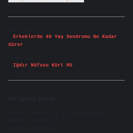
Önceki Yazı
Erkeklerde 40 Yaş Sendromu Ne Kadar
Sürer
Sonraki Yazı
Iğdır Nüfusu Kürt Mü
Bir yanıt yazın
E-posta adresiniz yayınlanmayacak.
Gerekli alanlar
*
ile
işaretlenmişlerdir