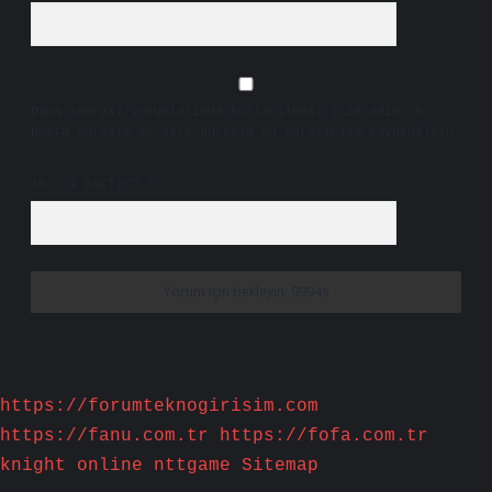
Daha sonraki yorumlarımda kullanılması için adım, e-
posta adresim ve site adresim bu tarayıcıya kaydedilsin.
10 - 4 kaçtır?
*
https://forumteknogirisim.com
https://fanu.com.tr
https://fofa.com.tr
knight online
nttgame
Sitemap