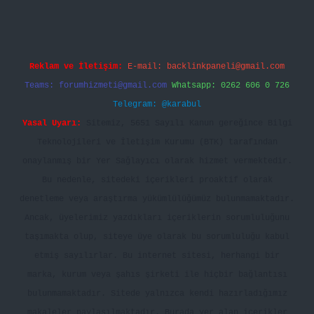
Reklam ve İletişim:
E-mail:
backlinkpaneli@gmail.com
Teams:
forumhizmeti@gmail.com
Whatsapp: 0262 606 0 726
Telegram: @karabul
Yasal Uyarı:
Sitemiz, 5651 Sayılı Kanun gereğince Bilgi
Teknolojileri ve İletişim Kurumu (BTK) tarafından
onaylanmış bir Yer Sağlayıcı olarak hizmet vermektedir.
Bu nedenle, sitedeki içerikleri proaktif olarak
denetleme veya araştırma yükümlülüğümüz bulunmamaktadır.
Ancak, üyelerimiz yazdıkları içeriklerin sorumluluğunu
taşımakta olup, siteye üye olarak bu sorumluluğu kabul
etmiş sayılırlar. Bu internet sitesi, herhangi bir
marka, kurum veya şahıs şirketi ile hiçbir bağlantısı
bulunmamaktadır. Sitede yalnızca kendi hazırladığımız
makaleler paylaşılmaktadır. Burada yer alan içerikler