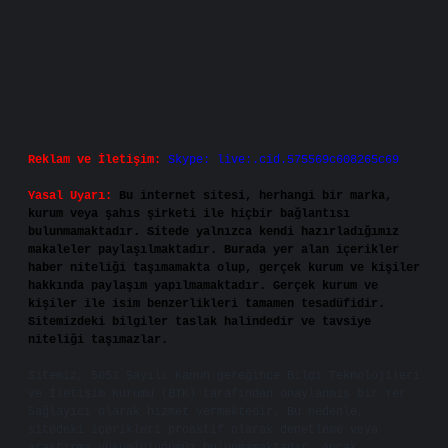
Reklam ve İletişim:
Skype: live:.cid.575569c608265c69
Yasal Uyarı:
Bu internet sitesi, herhangi bir marka,
kurum veya şahıs şirketi ile hiçbir bağlantısı
bulunmamaktadır. Sitede yalnızca kendi hazırladığımız
makaleler paylaşılmaktadır. Burada yer alan içerikler
haber niteliği taşımamakta olup, gerçek kurum ve kişiler
hakkında paylaşım yapılmamaktadır. Gerçek kurum ve
kişiler ile isim benzerlikleri tamamen tesadüfidir.
Sitemizdeki bilgiler taslak halindedir ve tavsiye
niteliği taşımazlar.
Sitemiz, 5651 Sayılı Kanun gereğince Bilgi Teknolojileri
ve İletişim Kurumu (BTK) tarafından onaylanmış bir Yer
Sağlayıcı olarak hizmet vermektedir. Bu nedenle,
sitedeki içerikleri proaktif olarak denetleme veya