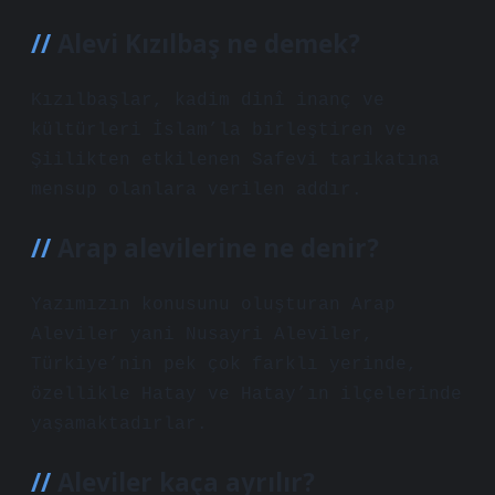
Alevi Kızılbaş ne demek?
Kızılbaşlar, kadim dinî inanç ve
kültürleri İslam’la birleştiren ve
Şiilikten etkilenen Safevi tarikatına
mensup olanlara verilen addır.
Arap alevilerine ne denir?
Yazımızın konusunu oluşturan Arap
Aleviler yani Nusayri Aleviler,
Türkiye’nin pek çok farklı yerinde,
özellikle Hatay ve Hatay’ın ilçelerinde
yaşamaktadırlar.
Aleviler kaça ayrılır?