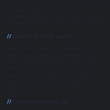
arasındaki benzersiz ritüelleri, kutsal
yer uygulamalarını, mitolojik
söylemleri ve sosyo-dini örgütlenmeleri
ifade eder.
Gerçek Alevilik nedir?
Alevilik, Ali ve Oniki İmam’ın
öğretilerini öğrettiği söylenen Hacı
Bektaş-ı Veli’nin mistik Alevi İslam
öğretilerini izleyen yerel bir İslami
gelenektir. Alevi öğretileri Dede adı
verilen din adamları tarafından
aktarılır.
Caferilik Alevilik mi?