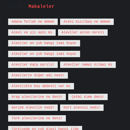
Tarih:
Makaleler
Adana fellah ne demek
Alevi Kızılbaş ne demek
Alevi ve şii aynı mı
Alevîler aslen nereli
Aleviler en çok hangi ismi koyar
Alevîler en çok hangi ismi koyar
Aleviler kaça ayrılır
Alevîler namaz kılmaz mı
Alevilerin diğer adı nedir
Alevilikte boy abdesti var mı
Arap alevilerine ne denir
Çetmi kime denir
Gerçek Alevilik nedir
Kürt alevisi nedir
Türk alevilerine ne denir
Türkiyede en çok Alevi hangi ilde