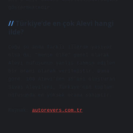
göstermektedir.
Türkiye’de en çok Alevi hangi
ilde?
Çoğu şu anda farklı illerde yaşıyor
olsa da, “menşe ülke” genel olarak
Alevi nüfusunun yanlış tahmin edilen
bir oranı olarak verilmiştir. Buna
göre, 100 Alevi’den 15’ini oluşturan
Sivas Alevileri, Türkiye’nin toplam
nüfusunda en yüksek orana sahiptir.
Kaynak:
autorevers.com.tr