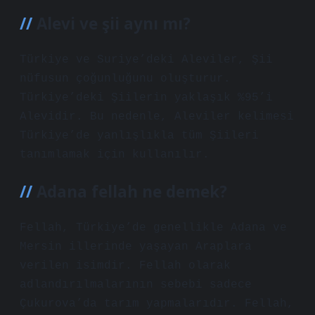
Alevi ve şii aynı mı?
Türkiye ve Suriye’deki Aleviler, Şii
nüfusun çoğunluğunu oluşturur.
Türkiye’deki Şiilerin yaklaşık %95’i
Alevidir. Bu nedenle, Aleviler kelimesi
Türkiye’de yanlışlıkla tüm Şiileri
tanımlamak için kullanılır.
Adana fellah ne demek?
Fellah, Türkiye’de genellikle Adana ve
Mersin illerinde yaşayan Araplara
verilen isimdir. Fellah olarak
adlandırılmalarının sebebi sadece
Çukurova’da tarım yapmalarıdır. Fellah,