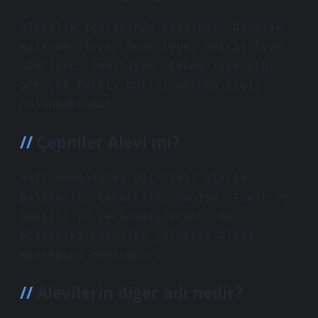
Alevilik içerisinde Kızılbaş, Dazalak,
Kalender’îyye, Bedr’îyye, Bektâş’îyye,
Câm’îyye, Şems’îyye, Edhem’îyye gibi
pek çok farklı batıni mezhep (yol)
bulunmaktadır.
Çepniler Alevi mi?
Batı Anadolu’da ağırlıklı olarak
Balıkesir, Çanakkale, Manisa, İzmir ve
Denizli’ye yerleşmişlerdir. Bu
bölgedeki Çepniler yalnızca Alevi
mezhebine mensuptur.
Alevilerin diğer adı nedir?