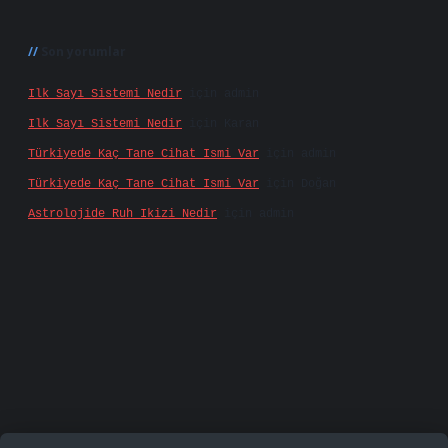
Son yorumlar
Ilk Sayı Sistemi Nedir
için
admin
Ilk Sayı Sistemi Nedir
için
Karan
Türkiyede Kaç Tane Cihat Ismi Var
için
admin
Türkiyede Kaç Tane Cihat Ismi Var
için
Doğan
Astrolojide Ruh Ikizi Nedir
için
admin
iş
famecasino
vd casino
betexper.xyz
betci
betci.b