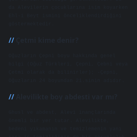
da Alevilerin çocuklarına isim koyarken
Ehl-i Beyt ismini önceliklendirdiğini
göstermektedir.
Çetmi kime denir?
Oğuzların Çepni boyu hakkında genel
bilgi (Oğuz Türkleri, Çepni, Çebni veya
Çetmi olarak da bilinirler); -Çepni,
Oğuzların 24 boyundan 21.sinin adıdır.
Alevilikte boy abdesti var mı?
Ghusl ve abdest, Alevi inançlarında
önemli bir yer tutar. Alevilikte,
bedeni yıkamanın ve temizlemenin yanı