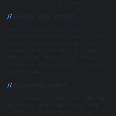
Arapçada çiftçi anlamına gelir.
Alevîler aslen nereli?
Grubun 9. yüzyılda İbn Nusayr
tarafından kurulduğuna inanılıyor. Bu
nedenle Alevilere Nusayri de denir.
Topluluk Sami kökenlidir. Günümüzde
Arap Aleviler Hatay, Adana, Mersin,
Lazkiye ve Tartus gibi kıyı illerinde
yaşamaktadır.
Kürt alevisi nedir?
Kürt Aleviliği (Kürtçe: Rêya Heqî, tam
anlamıyla “Tanrı/Hakikat Yolu” veya
Elewîtî), Aleviliğe bağlı Kürtler