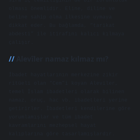
sıra iç temizliğinin de bir zorunluluk
olması önemlidir. Eline, diline ve
beline sahip olma ilkesine uymaya
dikkat eder. Bu bağlamda, “tarikat
abdesti” ile itirafını kalıcı kılmaya
çalışır.
Alevîler namaz kılmaz mı?
İbadet hayatlarının merkezine zikir
ritüeli olan “Cem”i koyan Aleviler,
temel İslam ibadetleri olarak bilinen
namaz, oruç, hac vb. ibadetleri yerine
getirirler. İbadetleri kendilerine göre
yorumlamışlar ve tüm ibadet
kavramlarını mezhepsel hayat
kalıplarına göre tasarlamışlardır.