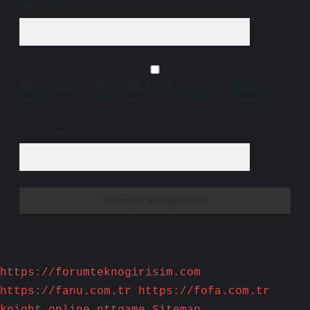
Web Sitesi
Daha sonraki yorumlarımda kullanılması için adım, e-
posta adresim ve site adresim bu tarayıcıya kaydedilsin.
10 - 4 kaçtır?
*
https://forumteknogirisim.com
https://fanu.com.tr
https://fofa.com.tr