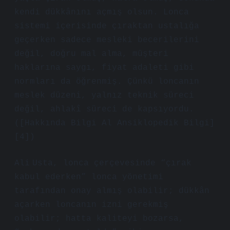
kendi dükkânını açmış olsun. Lonca
sistemi içerisinde çıraktan ustalığa
geçerken sadece mesleki becerilerini
değil, doğru mal alma, müşteri
haklarına saygı, fiyat adaleti gibi
normları da öğrenmiş. Çünkü loncanın
meslek düzeni, yalnız teknik süreci
değil, ahlakî süreci de kapsıyordu.
([Hakkında Bilgi Al Ansiklopedik Bilgi]
[4])
Ali Usta, lonca çerçevesinde “çırak
kabul ederken” lonca yönetimi
tarafından onay almış olabilir; dükkân
açarken loncanın izni gerekmiş
olabilir; hatta kaliteyi bozarsa,