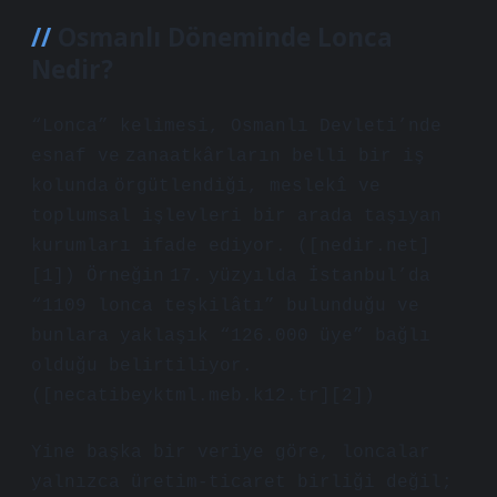
Osmanlı Döneminde Lonca
Nedir?
“Lonca” kelimesi, Osmanlı Devleti’nde
esnaf ve zanaatkârların belli bir iş
kolunda örgütlendiği, meslekî ve
toplumsal işlevleri bir arada taşıyan
kurumları ifade ediyor. ([nedir.net]
[1]) Örneğin 17. yüzyılda İstanbul’da
“1109 lonca teşkilâtı” bulunduğu ve
bunlara yaklaşık “126.000 üye” bağlı
olduğu belirtiliyor.
([necatibeyktml.meb.k12.tr][2])
Yine başka bir veriye göre, loncalar
yalnızca üretim‑ticaret birliği değil;