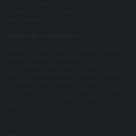
tören yapılması, lonca kurallarına
uygunluk kontrolü gibi pratikler
görülüyordu. ([Ders: Tarih][5])
Sosyal Yapı ve Dayanışma
Loncalar sadece meslek örgütü değildi;
sosyal güvence mekanizmaları
içeriyordu. Üyeler borç alabiliyor,
hasta olduğunda destek görüyor, dükkân
açamayana lonca desteği olabiliyordu.
Bu yönüyle şehir hayatında önemli bir
toplumsal işlev görmüş. ([Osmanlı
Devleti][3])
—