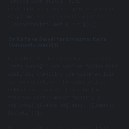
“pabucu dama atıldı” gibi
cezalandırılma biçimi gibi sosyal bir
damgalama ile karşılaşmış olabilir.
([necatibeyktml.meb.k12.tr][2])
Bir Kalfa ve Sosyal Yardımlaşma: Kalfa
Mehmet’in Günlüğü
Kalfa Mehmet, lonca üyeleri arasında
“orta sandığı” adı verilen fondan borç
alabilmiş olabilir: işe başlamak için
sermaye gerekiyor, hammadde alacak,
dükkan kiralayacak. Lonca bu tür
finansal destek mekanizmalarıyla
toplumsal güvence sağlamış. ([Osmanlı
Devleti][3])
Üstelik yalnızca iş açısından değil,