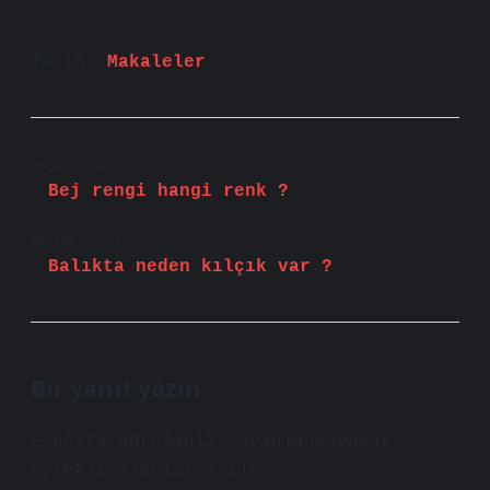
Tarih:
Makaleler
Önceki Yazı
Bej rengi hangi renk ?
Sonraki Yazı
Balıkta neden kılçık var ?
Bir yanıt yazın
E-posta adresiniz yayınlanmayacak.
Gerekli alanlar
*
ile