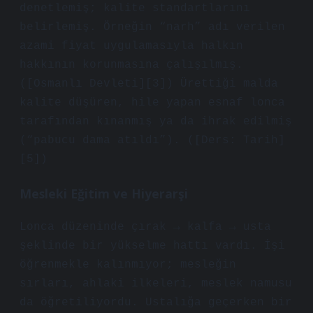
denetlemiş; kalite standartlarını
belirlemiş. Örneğin “narh” adı verilen
azami fiyat uygulamasıyla halkın
hakkının korunmasına çalışılmış.
([Osmanlı Devleti][3]) Ürettiği malda
kalite düşüren, hile yapan esnaf lonca
tarafından kınanmış ya da ihrak edilmiş
(“pabucu dama atıldı”). ([Ders: Tarih]
[5])
Mesleki Eğitim ve Hiyerarşi
Lonca düzeninde çırak → kalfa → usta
şeklinde bir yükselme hattı vardı. İşi
öğrenmekle kalınmıyor; mesleğin
sırları, ahlaki ilkeleri, meslek namusu
da öğretiliyordu. Ustalığa geçerken bir