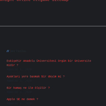
knight online
nttgame
Sitemap
Sidebar
Son Yazılar
Eskişehir Anadolu Üniversitesi örgün bir üniversite
midir ?
Ağustos 6, 2026
Ayakları yere basmak bir deyim mi ?
Ağustos 5, 2026
Bir kumaş ne ile ölçülür ?
Ağustos 4, 2026
Apple SE ne demek ?
Ağustos 4, 2026