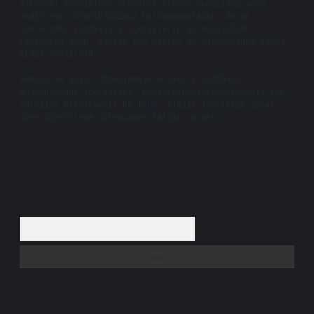
sitedeki içerikleri proaktif olarak denetleme veya
araştırma yükümlülüğümüz bulunmamaktadır. Ancak,
üyelerimiz yazdıkları içeriklerin sorumluluğunu
taşımakta olup, siteye üye olarak bu sorumluluğu kabul
etmiş sayılırlar.
Hukuka ve yasal düzenlemelere aykırı olduğunu
düşündüğünüz içerikleri,
backlinkpanelicomtr@gmail.com
adresine bildirmeniz halinde, ilgili içerikler yasal
süre içerisinde sitemizden kaldırılacaktır.
Arama