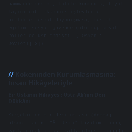
hammadde temini, kalite kontrolü, fiyat
tayini gibi ekonomik işlevlerle
birlikte; esnaf dayanışması, mesleki
eğitim, sosyal güvence gibi toplumsal
roller de üstlenmişti. ([Osmanlı
Devleti][3])
—
Kökeninden Kurumlaşmasına:
İnsan Hikâyeleriyle
Bir Ustanın Hikâyesi: Usta Ali’nin Deri
Dükkânı
Kırşehir’de bir deri ustası (debbağ)
olsun — adını “Âli Usta” koyalım — genç
yaşta çırak olmuş, kalfa olmuş, sonunda