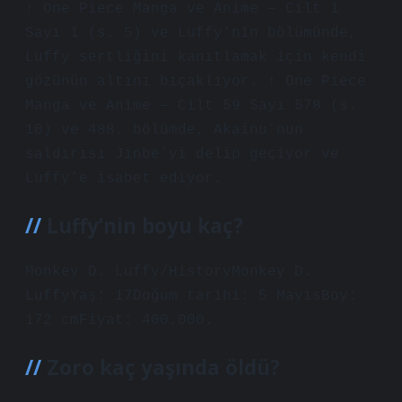
↑ One Piece Manga ve Anime – Cilt 1
Sayı 1 (s. 5) ve Luffy’nin bölümünde,
Luffy sertliğini kanıtlamak için kendi
gözünün altını bıçaklıyor. ↑ One Piece
Manga ve Anime – Cilt 59 Sayı 578 (s.
10) ve 488. bölümde, Akainu’nun
saldırısı Jinbe’yi delip geçiyor ve
Luffy’e isabet ediyor.
Luffy’nin boyu kaç?
Monkey D. Luffy/HistoryMonkey D.
LuffyYaş: 17Doğum tarihi: 5 MayısBoy:
172 cmFiyat: 400.000.
Zoro kaç yaşında öldü?