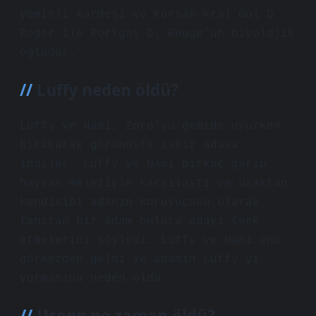
yeminli kardeşi ve Korsan Kral Gol D.
Roger ile Portgas D. Rouge’un biyolojik
oğludur.
Luffy neden öldü?
Luffy ve Nami, Zoro’yu gemide uyurken
bırakarak görünüşte ıssız adaya
indiler. Luffy ve Nami birkaç garip
hayvan meleziyle karşılaştı ve uzaktan,
kendisini adanın koruyucusu olarak
tanıtan bir adam onlara adayı terk
etmelerini söyledi. Luffy ve Nami onu
görmezden geldi ve adamın Luffy’yi
vurmasına neden oldu.
Usopp ne zaman öldü?