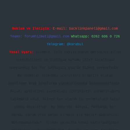
Reklam ve İletişim:
E-mail:
backlinkpaneli@gmail.com
Teams:
forumhizmeti@gmail.com
Whatsapp: 0262 606 0 726
Telegram: @karabul
Yasal Uyarı:
Sitemiz, 5651 Sayılı Kanun gereğince Bilgi
Teknolojileri ve İletişim Kurumu (BTK) tarafından
onaylanmış bir Yer Sağlayıcı olarak hizmet vermektedir.
Bu nedenle, sitedeki içerikleri proaktif olarak
denetleme veya araştırma yükümlülüğümüz bulunmamaktadır.
Ancak, üyelerimiz yazdıkları içeriklerin sorumluluğunu
taşımakta olup, siteye üye olarak bu sorumluluğu kabul
etmiş sayılırlar. Bu internet sitesi, herhangi bir
marka, kurum veya şahıs şirketi ile hiçbir bağlantısı
bulunmamaktadır. Sitede yalnızca kendi hazırladığımız