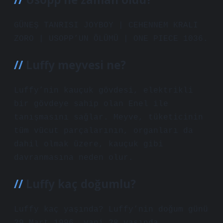
GÜNEŞ TANRISI JOYBOY | CEHENNEM KRALI
ZORO | USOPP’UN ÖLÜMÜ | ONE PIECE 1036.
Luffy meyvesi ne?
Luffy’nin kauçuk gövdesi, elektrikli
bir gövdeye sahip olan Enel ile
tanışmasını sağlar. Meyve, tüketicinin
tüm vücut parçalarının, organları da
dahil olmak üzere, kauçuk gibi
davranmasına neden olur.
Luffy kaç doğumlu?
Luffy kaç yaşında? Luffy’nin doğum günü