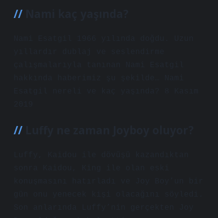
Nami kaç yaşında?
Nami Esatgil 1966 yılında doğdu. Uzun
yıllardır dublaj ve seslendirme
çalışmalarıyla tanınan Nami Esatgil
hakkında haberimiz şu şekilde… Nami
Esatgil nereli ve kaç yaşında? 8 Kasım
2019
Luffy ne zaman Joyboy oluyor?
Luffy, Kaidou ile dövüşü kazandıktan
sonra Kaidou, King ile olan eski
konuşmasını hatırladı ve Joy Boy’un bir
gün onu yenecek kişi olacağını söyledi.
Son anlarında Luffy’nin gerçekten Joy