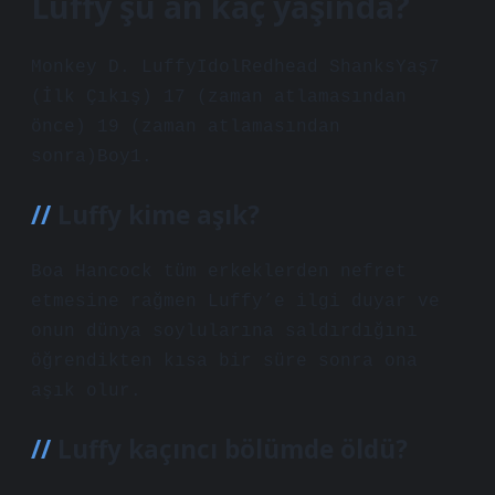
Luffy şu an kaç yaşında?
Monkey D. LuffyIdolRedhead ShanksYaş7
(İlk Çıkış) 17 (zaman atlamasından
önce) 19 (zaman atlamasından
sonra)Boy1.
Luffy kime aşık?
Boa Hancock tüm erkeklerden nefret
etmesine rağmen Luffy’e ilgi duyar ve
onun dünya soylularına saldırdığını
öğrendikten kısa bir süre sonra ona
aşık olur.
Luffy kaçıncı bölümde öldü?