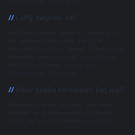
Boy olduğunu kabul etti.
Luffy meyvesi ne?
Luffy’nin kauçuk gövdesi, elektrikli
bir gövdeye sahip olan Enel ile
tanışmasını sağlar. Meyve, tüketicinin
tüm vücut parçalarının, organları da
dahil olmak üzere, kauçuk gibi
davranmasına neden olur.
Hasır Şapka Korsanları kaç kişi?
Mürettebat sekiz kişiden, bir balık
adamdan ve şeytan meyvesi güçlerine
sahip bir evcil hayvandan oluşuyor.