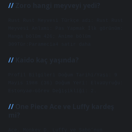
Zoro hangi meyveyi yedi?
Rust Rust Meyvesi Türkçe adı: Rust Rust
Meyvesi Anlamı: Pas Yapmak İlk görünüm:
Manga bölüm 426; Anime bölüm
309Tür:Paramecia4 satır daha
Kaido kaç yaşında?
Profil Bilgileri Doğum Tarihi/Yaşı: 9
Mayıs 1988 (36) Doğum Yeri: ElvaUyruğu:
Estonyaø-Görev Değişikliği: 2.
One Piece Ace ve Luffy kardeş
mi?
Ace, Monkey D. Luffy ve Sabo’nun