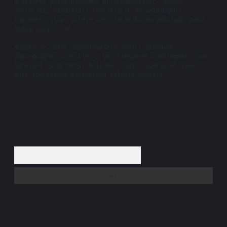
araştırma yükümlülüğümüz bulunmamaktadır. Ancak,
üyelerimiz yazdıkları içeriklerin sorumluluğunu
taşımakta olup, siteye üye olarak bu sorumluluğu kabul
etmiş sayılırlar.
Hukuka ve yasal düzenlemelere aykırı olduğunu
düşündüğünüz içerikleri,
backlinkpanelicomtr@gmail.com
adresine bildirmeniz halinde, ilgili içerikler yasal
süre içerisinde sitemizden kaldırılacaktır.
Arama