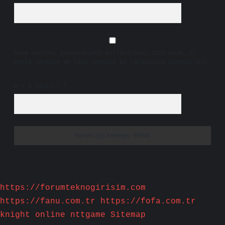
Daha sonraki yorumlarımda kullanılması için adım, e-
posta adresim ve site adresim bu tarayıcıya kaydedilsin.
6 + 2 kaçtır?
*
https://forumteknogirisim.com
https://fanu.com.tr
https://fofa.com.tr
knight online
nttgame
Sitemap