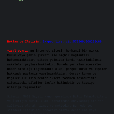
Reklam ve İletişim:
Skype: live:.cid.575569c608265c69
Yasal Uyarı:
Bu internet sitesi, herhangi bir marka,
kurum veya şahıs şirketi ile hiçbir bağlantısı
bulunmamaktadır. Sitede yalnızca kendi hazırladığımız
makaleler paylaşılmaktadır. Burada yer alan içerikler
haber niteliği taşımamakta olup, gerçek kurum ve kişiler
hakkında paylaşım yapılmamaktadır. Gerçek kurum ve
kişiler ile isim benzerlikleri tamamen tesadüfidir.
Sitemizdeki bilgiler taslak halindedir ve tavsiye
niteliği taşımazlar.
Sitemiz, 5651 Sayılı Kanun gereğince Bilgi Teknolojileri
ve İletişim Kurumu (BTK) tarafından onaylanmış bir Yer
Sağlayıcı olarak hizmet vermektedir. Bu nedenle,
sitedeki içerikleri proaktif olarak denetleme veya