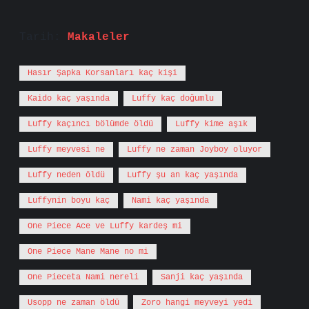
Tarih:
Makaleler
Hasır Şapka Korsanları kaç kişi
Kaido kaç yaşında
Luffy kaç doğumlu
Luffy kaçıncı bölümde öldü
Luffy kime aşık
Luffy meyvesi ne
Luffy ne zaman Joyboy oluyor
Luffy neden öldü
Luffy şu an kaç yaşında
Luffynin boyu kaç
Nami kaç yaşında
One Piece Ace ve Luffy kardeş mi
One Piece Mane Mane no mi
One Pieceta Nami nereli
Sanji kaç yaşında
Usopp ne zaman öldü
Zoro hangi meyveyi yedi