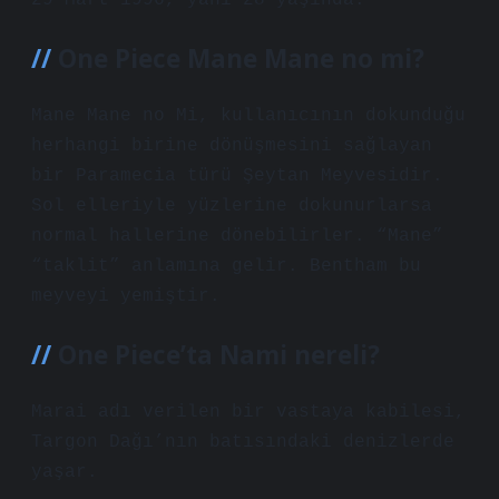
29 Mart 1996, yani 28 yaşında.
One Piece Mane Mane no mi?
Mane Mane no Mi, kullanıcının dokunduğu
herhangi birine dönüşmesini sağlayan
bir Paramecia türü Şeytan Meyvesidir.
Sol elleriyle yüzlerine dokunurlarsa
normal hallerine dönebilirler. “Mane”
“taklit” anlamına gelir. Bentham bu
meyveyi yemiştir.
One Piece’ta Nami nereli?
Marai adı verilen bir vastaya kabilesi,
Targon Dağı’nın batısındaki denizlerde
yaşar.