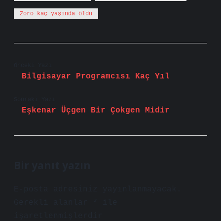
Zoro kaç yaşında öldü
Önceki Yazı
Bilgisayar Programcısı Kaç Yıl
Sonraki Yazı
Eşkenar Üçgen Bir Çokgen Midir
Bir yanıt yazın
E-posta adresiniz yayınlanmayacak.
Gerekli alanlar
*
ile
işaretlenmişlerdir