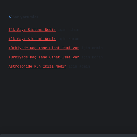
Son yorumlar
Ilk Sayı Sistemi Nedir
için
admin
Ilk Sayı Sistemi Nedir
için
Karan
Türkiyede Kaç Tane Cihat Ismi Var
için
admin
Türkiyede Kaç Tane Cihat Ismi Var
için
Doğan
Astrolojide Ruh Ikizi Nedir
için
admin
ş
famecasino
vd casino
betexper.xyz
betci
betci.be